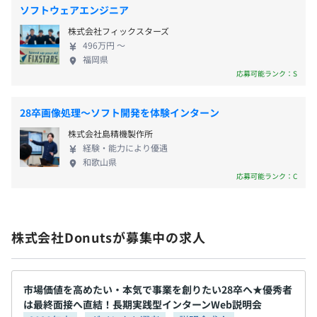
他複数新規タイトル開発中
ソフトウェアエンジニア
株式会社フィックスターズ
496万円 〜
福岡県
応募可能ランク：S
・新卒研修
・社内エンジニア勉強会『Tech Talk』
・技術勉強会開催サポート
28卒画像処理〜ソフト開発を体験インターン
・外部カンファレンス・勉強会・セミナー参加サポート
株式会社島精機製作所
・MVP
経験・能力により優遇
・事業部賞
和歌山県
応募可能ランク：C
・PRODUCT FIRST賞
・CHANGE THE GAME賞
株式会社Donutsが募集中の求人
プロジェクトごとに選択、オブジェクト指向、アジャイル
市場価値を高めたい・本気で事業を創りたい28卒へ★優秀者
は最終面接へ直結！長期実践型インターンWeb説明会