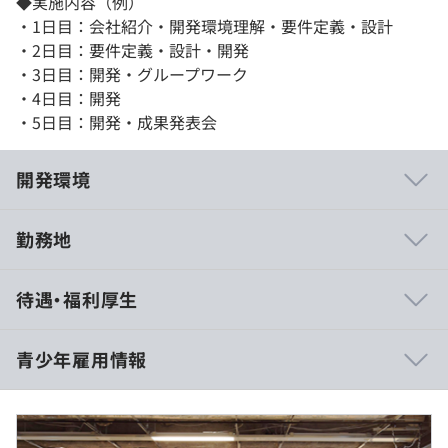
◆実施内容（例）
・1日目：会社紹介・開発環境理解・要件定義・設計
・2日目：要件定義・設計・開発
・3日目：開発・グループワーク
・4日目：開発
・5日目：開発・成果発表会
開発環境
勤務地
・大規模なインフラを自社で構築、運営しているので、技
待遇・福利厚生
術力も抜群です。
・開発のために、無償有償問わずさまざまなツールを導入
しており、業務内容や希望により最適なツールを利用でき
青少年雇用情報
ます。
・外の景色を見ながら運動できるトレーニングルームがあ
11:00〜18:00
り、社員の運動不足やストレスの解消に役立てられていま
休憩時間：13:00〜14:00（60分）
す。
平均残業時間：インターンのためなし