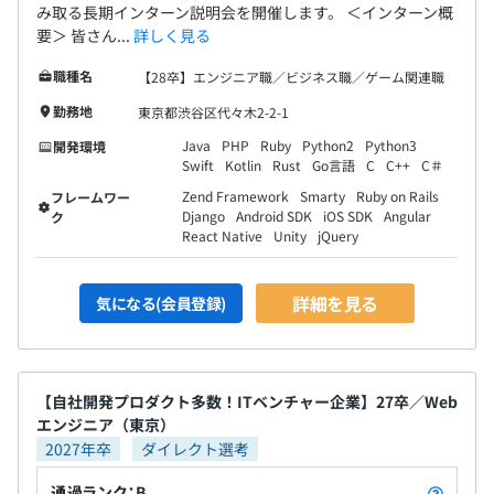
み取る長期インターン説明会を開催します。 ＜インターン概
要＞ 皆さん...
詳しく見る
従業員数：893名（※派遣社員、業務委託を除く）
職種名
【28卒】エンジニア職／ビジネス職／ゲーム関連職
勤務地
東京都渋谷区代々木2-2-1
Java
PHP
Ruby
Python2
Python3
開発環境
Swift
Kotlin
Rust
Go言語
C
C++
C＃
平均4〜6名で開発をおこなっております。
Zend Framework
Smarty
Ruby on Rails
フレームワー
※PJの状況しだいで前後します。
Django
Android SDK
iOS SDK
Angular
ク
React Native
Unity
jQuery
詳細を見る
気になる(会員登録)
【自社開発プロダクト多数！ITベンチャー企業】27卒／Web
エンジニア（東京）
2027年卒
ダイレクト選考
通過ランク：B