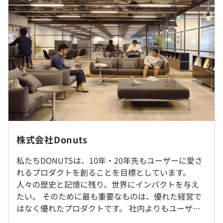
平均勤続年数
2.6年
〜10年･20年先にも価値が 残り続けるプロダクトを創る〜
実施日のみ
当社は、サービスやゲームにおいて1年、2年で終わって
研修の有無及び内容
しまうようなものではなく、世の中に何らかの価値をもた
社会人としての基本となるビジネスマナーや、弊社の事業
らし、10年･20年先にもその価値が残り続けるものを目指
理解を目的とした簡易的な新人研修があります。
してプロダクト創りをしています。
インターンのためなし
自己啓発支援の有無及びその内容
そのために社会や時流に変化をもたらすもの創り出してい
書籍購入補助、外部セミナー参加費補助等ございます。
こうという想いを込めて、サービスをつくり出していま
メンター制度の有無
す。
株式会社Donuts
インターンのためなし
あり
受動喫煙防止措置に関する事項
▼ソリューション事業（クラウドサービス）
キャリアコンサルティング制度の有無及びその内容
私たちDONUTSは、10年・20年先もユーザーに愛さ
従業員に対する受動喫煙対策：あり
・ジョブカン勤怠管理
定期的なキャリア面談有
れるプロダクトを創ることを目標としています。
対策内容：屋内の受動喫煙対策あり（禁煙）
・ジョブカンワークフロー
人々の歴史と記憶に残り、世界にインパクトを与え
・ジョブカン経費精算
インターンのためなし
たい。 そのために最も重要なものは、優れた経営で
・ジョブカン採用管理
はなく優れたプロダクトです。 社内よりもユーザー
・ジョブカン労務管理
前年度の月平均所定外労働時間の実績
に目を向け、常にプロダクトの成功を考えて行動す