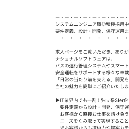
ー・ー・ー・ー・ー・ー・ー・ー・
システムエンジニア職◎積極採用中
要件定義、設計・開発、保守運用ま
ー・ー・ー・ー・ー・ー・ー・ー・
求人ページをご覧いただき、ありが
ナショナルソフトウェアは、
バスの運行管理システムやスマート
安全運転をサポートする様々な車載
「日常の当たり前を支える」開発を
当社の魅力を簡単にご紹介いたしま
▶IT業界内でも一割！独立系SIer企
要件定義から設計・開発、保守運
お客様から直接お仕事を請け負う
ニーズをくみ取って実現すること
※お客様からも技術力や提案力を