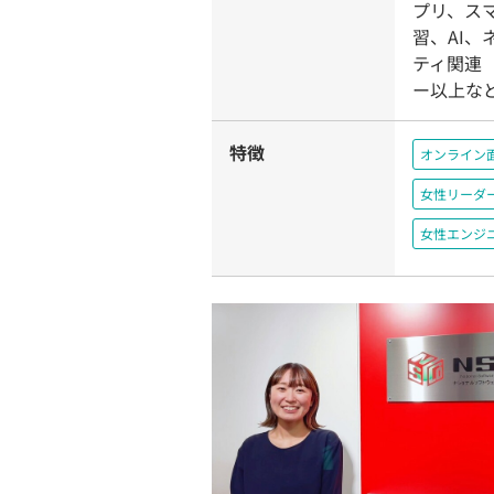
プリ、ス
習、AI
ティ関連
ー以上な
特徴
オンライン
女性リーダ
女性エンジ