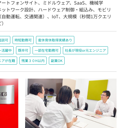
マートフォンサイト、ミドルウェア、SaaS、機械学
、ネットワーク設計、ハードウェア制御・組込み、モビリ
（自動運転、交通関連）、IoT、大規模（秒間1万クエリ
ど）
面談可
時短勤務可
産休育休取得実績あり
ー活躍中
既卒可
一部在宅勤務可
社長が現役or元エンジニア
ニアが在籍
残業３０H以内
副業OK