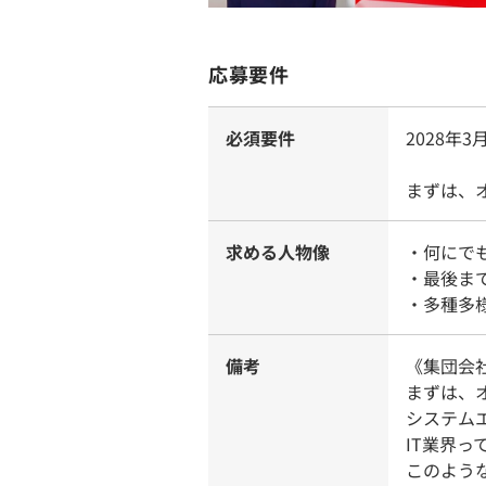
応募要件
必須要件
2028年
まずは、
求める人物像
・何にで
・最後ま
・多種多
備考
《集団会
まずは、
システム
IT業界
このよう