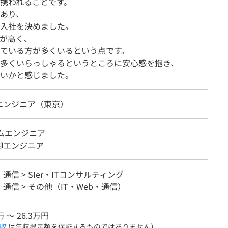
携われることです。
あり、
入社を決めました。
合が高く、
ている方が多くいるという点です。
多くいらっしゃるというところに安心感を抱き、
いかと感じました。
エンジニア（東京）
テムエンジニア
御エンジニア
・通信 > SIer・ITコンサルティング
b・通信 > その他（IT・Web・通信）
万 〜 26.3万円
収
は年収提示額を保証するものではありません）