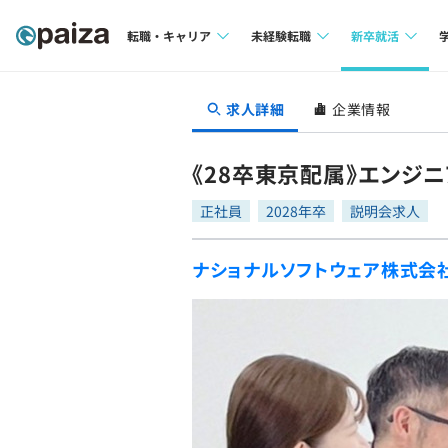
転職・キャリア
未経験転職
新卒就活
求人検索
求人検索
求人検索
求人詳細
企業情報
本選考
インタビュー
インタビュー
インターン
《28卒東京配属》エンジニ
転職成功ガイド
転職成功ガイド
正社員
2028年卒
説明会求人
新卒エージェ
転職エージェント
ナショナルソフトウェア株式会
イベント・セ
インタビュー
就活成功ガイ