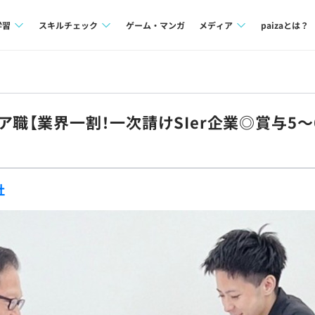
学習
スキルチェック
ゲーム・マンガ
メディア
paizaとは？
講座一覧
プログラミング言語
Tech Team Journal
問題集
SQL
paiza times
ア職【業界一割！一次請けSIer企業◎賞与5
4択課題
評価結果一覧
note
ント
ナレッジ
再チャレンジ結果一覧
社
ミナー
リファレンス
プラン
ド
個人向けプラン
法人向けプラン
学校向けプラン