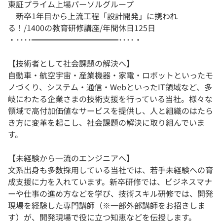
東証プライム上場パーソルグループ
新卒1年目から上流工程「設計開発」に携われ
る！/1400の教育研修講座/年間休日125日
・････━━━━━━━━━━━････・
【技術者として社会課題の解決へ】
自動車・航空宇宙・産業機器・家電・ロボットといったモ
ノづくり、システム・通信・WebといったIT領域など、多
岐にわたる企業さまの技術支援を行っている当社。様々な
領域で高付加価値なサービスを提供し、人と組織のはたら
き方に変革を起こし、社会課題の解決に取り組んでいま
す。
【未経験から一流のエンジニアへ】
文系出身も多数採用している当社では、若手未経験への育
成支援に力を入れています。新卒研修では、ビジネスマナ
ーや仕事の進め方などを学び、技術スキル研修では、開発
現場を経験した専門講師（※一部外部講師をお招きしま
す）が、開発現場で役に立つ知恵などを伝授します。