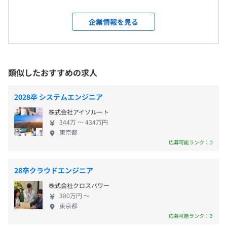
メンター制度の有無
信・WebといったIT領域など、多岐にわたる企業さ
■電気電子設計
まの技術支援を行っている当社。様々な領域で高付
なし
企業情報を見る
・半導体製造装置の回路設計
加価値なサービスを提供し、人と組織のはたらき方
キャリアコンサルティング制度の有無及びその内容
・キーレスエントリー通信装置ハードウェア設計
＜本採用後＞入社後：交通費支給あり
に変革を起こし、社会課題の解決に取り組んでいま
キャリア相談窓口の設置
・LiDARの性能評価
す。 【未経験から一流のエンジニアへ】 文系出身も
社内検定等の制度の有無及びその内容
・エンジン制御基板のアナログ回路設計
多数採用している当社では、若手未経験への育成支
類似したおすすめの求人
なし
援に力を入れています。新卒研修では、ビジネスマナ
■制御ソフト
＜本採用後＞入社後：年1回
ーや仕事の進め方などを学び、技術スキル研修で
・車載メーターパネルの量産開発
2028卒 システムエンジニア
は、開発現場を経験した専門講師（※一部外部講師
・自動歩行ロボットのセンシング制御・認識アルゴリズム
株式会社アイソルート
をお招きします）が、開発現場で役に立つ知恵など
開発
前年度の月平均所定外労働時間の実績
344万 〜 434万円
を伝授します。 【時代が求める知識や技術を育む】
東京都
・EVシステム用HILS構築
＜本採用後＞社会保険完備（健康保険・厚生年金保険、雇
21.2時間
少子高齢化や急速なDX化に伴い、エンジニア不足は
応募可能ランク：D
・産業用機器のUI開発
用保険・労災保険）
前年度の有給休暇の平均取得日数
社会問題であり、その市場価値はますます高まって
※雇用形態により異なります
13.0日
います。当社では、1400の教育講座・500回の勉強
■実証・認証
28卒クラウドエンジニア
前事業年度の育児休業取得者数／出産者数
会・スキル取得100万円の「CANDO制度」や専門性
・エンジンの耐久試験
株式会社クロスパワー
向上を目指す「技術研修」、社会人としての能力を
男性85人/101人
・排ガスの認証試験
380万円 〜
高める「ビジネススキル研修」など複数の研修を用
女性25人/28人
・トランスミッションの性能評価
東京都
雇用関係なし
意しており、”ヒューマンスキル”や”コミュニケーシ
応募可能ランク：B
・ハーネス試作
ョンスキル”を持ったエンジニアの育成に尽力してい