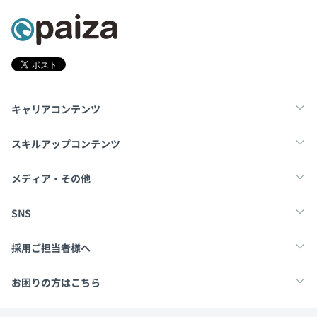
キャリアコンテンツ
転職・キャリア
未経験転職
新卒就活
スキルアップコンテンツ
学習
スキルチェック
マンガ・ゲーム
メディア・その他
Tech Team Journal
paiza times
note
SNS
X
Facebook
採用ご担当者様へ
採用・教育をお考えの企業様へ
中途求人掲載はこちら
お困りの方はこちら
paizaとは？
お問い合わせ・FAQ