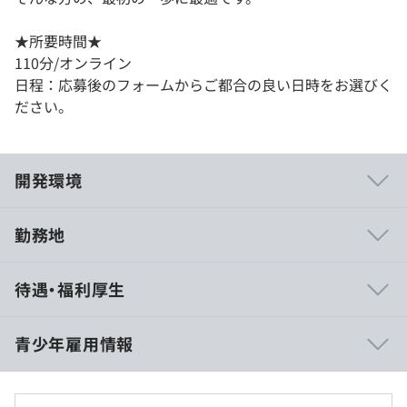
★所要時間★
110分/オンライン
日程：応募後のフォームからご都合の良い日時をお選びく
ださい。
開発環境
勤務地
■開発案件
待遇・福利厚生
・次世代型カード決済システム移行開発
・グルメ口コミサイト開発
・iOS、Android向けアプリ開発
青少年雇用情報
・大手通信キャリアポータルサイト開発（オンプレミス環
境からAWSへの移行）
＜本採用後の待遇＞
・自社IoTサービスシステム開発
●大学院（博士）修了 274,000 円