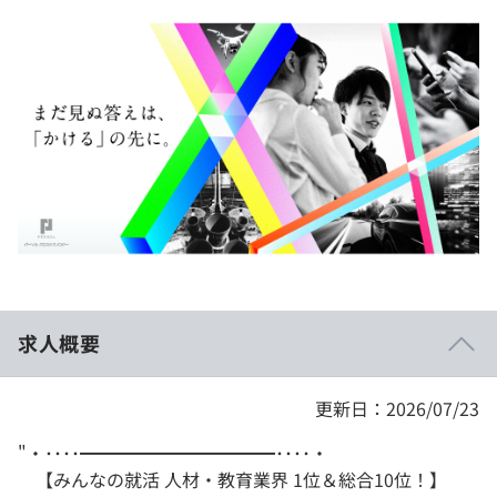
イベント・セミナー
paiza times
再チャレンジ結果一覧
リファレンス
インタビュー
note
就活成功ガイド
プラン
個人向けプラン
法人向けプラン
学校向けプラン
求人概要
契約内容・クーポン
更新日：2026/07/23
"・････━━━━━━━━━━━････・
【みんなの就活 人材・教育業界 1位＆総合10位！】