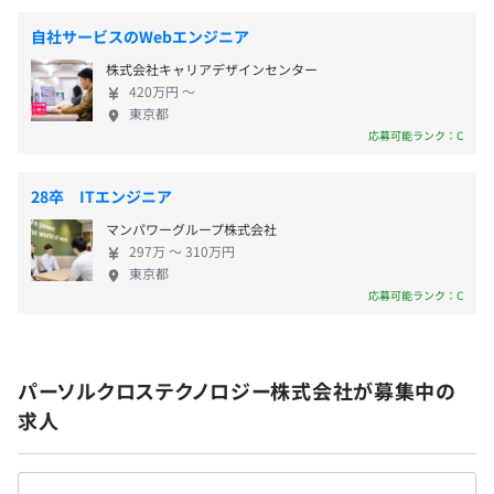
・車両走行実験
ます。 【個性や多様性に特化したキャリアビジョ
自社サービスのWebエンジニア
ン】 働く皆さんには技術力を磨くことだけではな
■先進運転支援システムの試験受託（SDGsへの取り組
株式会社キャリアデザインセンター
く、「エンジニア＋α」の未来を描いてほしいと考え
み）
420万円 〜
ています。技術で世の中を変えたい、毎日楽しく仕事
先進運転支援システム（ADAS）のシステム開発をサポー
東京都
をしたい、家庭と仕事を両立したい、趣味を満喫し
応募可能ランク：C
トするための受託サービス。技術系エンジニアリング事業
たい…。仲間への思いも家族への愛も、自分の世界
を手がける当社は、ADASの試験受託サービスを開始しま
も、一人ひとりが最大限能力を発揮できる環境を準
した。同サービスは、高精度な測位システムを活用して、
28卒 ITエンジニア
備していますので、ぜひ一緒に理想の「未来」をつ
お客さまの要望に沿って試験内容をアレンジし、機能試験
マンパワーグループ株式会社
くっていきましょう。 ・････
と法規適用評価を提供するものです。各自動車メーカーで
297万 〜 310万円
━━━━━━━━━━━････・ “幅広い業務選択肢×
はADAS開発を加速させています。当社は、人材を核に技
東京都
柔軟なキャリア形成” エンジニアとしての第一歩はパ
応募可能ランク：C
術コンサルティングから設計・開発サポートをワンストッ
ーソルクロステクノロジーで ・････
プで提供する企業として、今後も安全で快適なモビリティ
━━━━━━━━━━━････・ 【当社の魅力】 ・プ
社会の実現に貢献していきます。
ライム上場パーソルグループ傘下で業界大手 ・エン
パーソルクロステクノロジー株式会社が募集中の
ジニアの多様な働き方を徹底追求 ・専門性を高める
求人
ための技術スキル研修 ・未経験でも第一線で活躍で
きるサポート環境 【働きやすい環境・制度】 ・年間
・階層別研修：マネジャー研修、部長研修、フォローアッ
休日125日 ・フレックス休日 ・昇給年２回 ・副業OK
プ研修（1年目・2年目・3年目）など