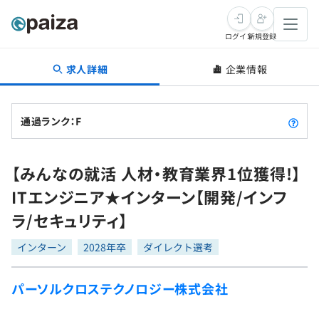
ログイン
新規登録
求人詳細
企業情報
転職・キャリア
未経験転職
求人検索
通過ランク：F
新卒就活
求人検索
インタビュー
【みんなの就活 人材・教育業界1位獲得!】
学習
求人検索
インタビュー
転職成功ガイド
ITエンジニア★インターン【開発/インフ
本選考
スキルチェック
講座一覧
ラ/セキュリティ】
転職成功ガイド
転職エージェント
ゲーム・マンガ
インターン
プログラミング言語
インターン
問題集
2028年卒
ダイレクト選考
メディア
SQL
4択課題
パーソルクロステクノロジー株式会社
新卒エージェント
paizaとは？
Tech Team Journal
評価結果一覧
ナレッジ