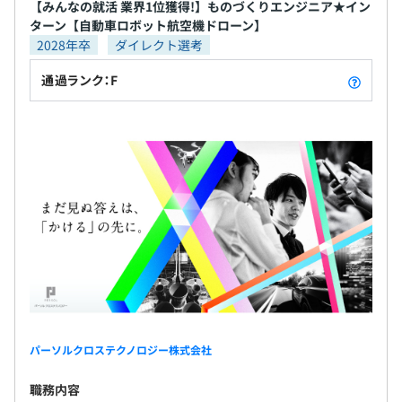
・資格インセンティブ ・自己啓発支援制度 ・キャリ
【みんなの就活 業界1位獲得!】ものづくりエンジニア★イン
・パーソルクロスカレッジ：社員が企画する研修イベン
アコンサルティング制度
ターン【自動車ロボット航空機ドローン】
ト。一般講座と認定講座の2種類があり、認定講座は各技
2028年卒
ダイレクト選考
術部門から選出された講師により開催される技術講座
・公募型研修＠（アット）：「遊ぶように学ぶ」をコンセ
通過ランク：F
プトに皆さんの主体的な変化・成長の後押しを目的に実施
している研修
・資格取得制度：会社が認めた資格について取得費用を補
助
モノづくりエンジニア5割／ITエンジニア5割
パーソルクロステクノロジー株式会社
職務内容