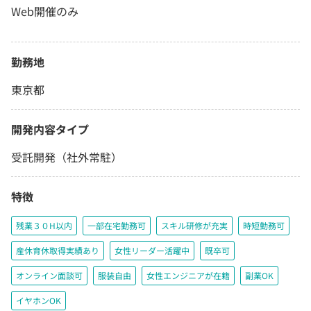
Web開催のみ
勤務地
東京都
開発内容タイプ
受託開発（社外常駐）
特徴
残業３０H以内
一部在宅勤務可
スキル研修が充実
時短勤務可
産休育休取得実績あり
女性リーダー活躍中
既卒可
オンライン面談可
服装自由
女性エンジニアが在籍
副業OK
イヤホンOK