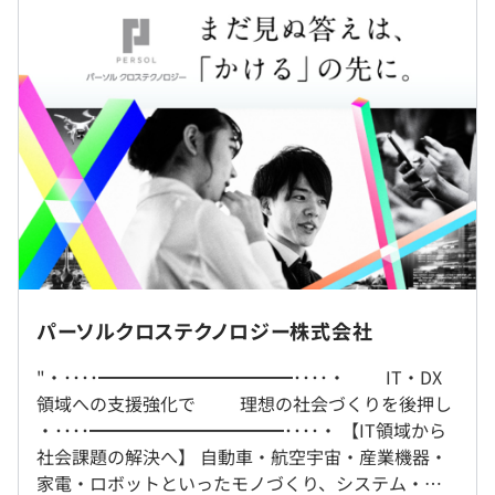
●大学院（修士）修了 261,000 円
過去３年間の新卒採用者数・離職者数
■インフラ/セキュリティ案件
●四大・高専専攻科 ・専門 (4 年 卒）250,000 円
前年度 採用者数408人 離職者数0人
・モバイル系事業会社のNW・SV・DB等インフラ構築
●専門(3 年 卒） 247,000 円
2年度前 採用者数389人 離職者数0人
・大手インターネット系企業のサーバ設計・構築・運用
●短大・高本科 ・専門 (2 年 卒） 243,000 円
3年度前 採用者数178人 離職者数0人
・クラウド特化のSIer企業の仮想化基盤の構築
※拠出手当 55,000 円を含む
過去３年間の新卒採用者数の男女別人数
・大手通信系企業グループの社内システムの運用保守・設
※固定残業代なし
前年度 男性327人 女性81人
計
2年度前 男性322人 女性67人
・大手商社のサイバー攻撃の調査・分析
3年度前 男性155人 女性23人
・地方自治体のセキュリティコンサルティングおよび対策
支援
＜本採用後＞9:00～18:00
休憩時間：＜本採用後＞12:00〜13:00（60分）
Webでの開催となります
■機械設計
平均残業時間：＜本採用後＞15.4時間／月（2024年度実
パーソルクロステクノロジー株式会社
研修の有無及び内容
・ディーゼルエンジンの設計
績）
受動喫煙防止措置に関する事項
・電池パックの筐体設計
新入社員研修、新入社員1～3年目フォローアップ研修、
"・････━━━━━━━━━━━････・ IT・DX
屋内全面禁煙. 各拠点屋ごとにの受動喫煙対策あり
・商用車のサスペンション設計
評価者研修、次期管理職研修 等
領域への支援強化で 理想の社会づくりを後押し
・ADAS関連の各種搭載設計
自己啓発支援の有無及びその内容
・････━━━━━━━━━━━････・ 【IT領域から
・ボディの強度解析
＜本採用後＞完全週休 2 日制(土日)、祝日、有給休暇(初年
業務に資するとして会社が認めた資格についてのインセン
社会課題の解決へ】 自動車・航空宇宙・産業機器・
・ドローン機体の認証試験
度10 日間)、フレックス休日、年末年始休暇、慶弔休暇
ティブ支援 等
家電・ロボットといったモノづくり、システム・通