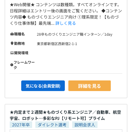
★Web開催★ コンテンツは数種類。すべてオンラインです。
日程詳細はエントリー後の画面をご覧ください。 ◆コンテン
ツ内容◆ ものづくりエンジニア向け ①理系限定！【ものづ
くり仕事体験】最先端...
詳しく見る
職種名
28卒ものづくりエンジニア職インターン／1day
勤務地
東京都新宿区西新宿2-1-1
開発環境
フレームワー
ク
詳細を見る
気になる(会員登録)
★内定まで２週間★ものづくり系エンジニア／自動車、航空
宇宙、ロボット…多彩なPJ【リモート可】プライム
2027年卒
ダイレクト選考
説明会求人