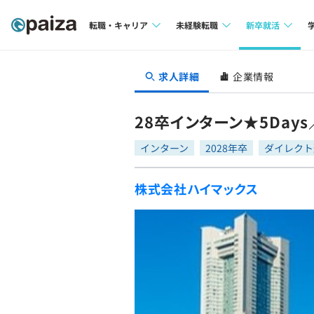
転職・キャリア
未経験転職
新卒就活
求人検索
求人検索
求人検索
求人詳細
企業情報
本選考
インタビュー
インタビュー
インターン
28卒インターン★5Day
転職成功ガイド
転職成功ガイド
インターン
2028年卒
ダイレクト
新卒エージェ
転職エージェント
株式会社ハイマックス
イベント・セ
インタビュー
就活成功ガイ