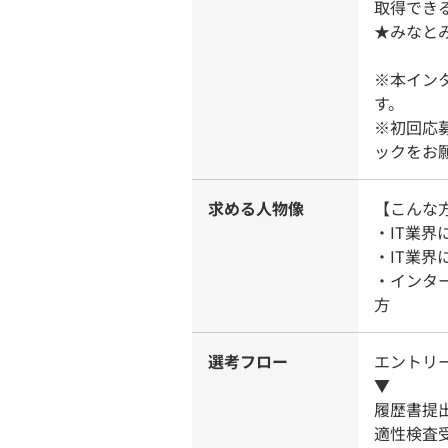
取得でき
★みなと
※本イン
す。
※初回応
ックをお
求める人物像
【こんな
・IT業界
・IT業
・インタ
方
選考フロー
エントリ
▼
履歴書提
適性検査