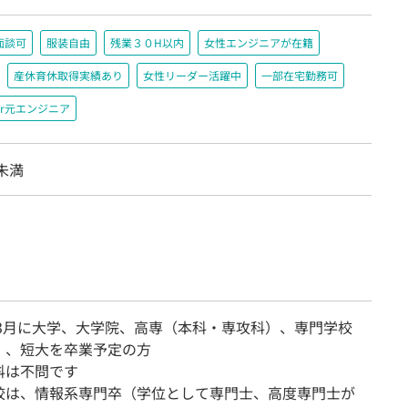
面談可
服装自由
残業３０H以内
女性エンジニアが在籍
産休育休取得実績あり
女性リーダー活躍中
一部在宅勤務可
r元エンジニア
名未満
8年3月に大学、大学院、高専（本科・専攻科）、専門学校
）、短大を卒業予定の方
科は不問です
校は、情報系専門卒（学位として専門士、高度専門士が