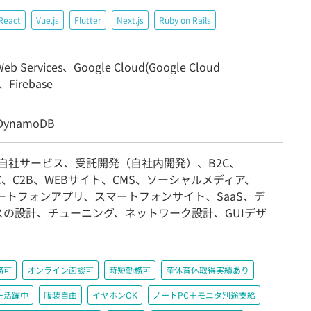
React
Vue.js
Flutter
Next.js
Ruby on Rails
eb Services、Google Cloud(Google Cloud
)、Firebase
DynamoDB
/自社サービス、受託開発（自社内開発）、B2C、
2C、C2B、WEBサイト、CMS、ソーシャルメディア、
ートフォンアプリ、スマートフォンサイト、SaaS、デ
スの設計、チューニング、ネットワーク設計、GUIデザ
務可
オンライン面談可
時短勤務可
産休育休取得実績あり
ー活躍中
服装自由
イヤホンOK
ノートPC＋モニタ別途支給