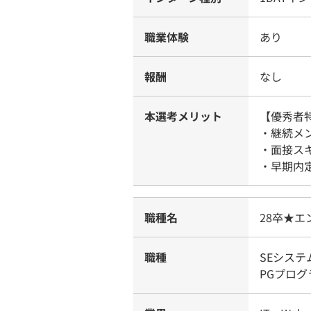
職業体験
あり
報酬
なし
本選考メリット
【優秀者
・継続メ
・面接ス
・早期内
職種名
28卒★エ
職種
SEシス
PGプログ