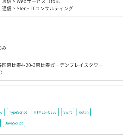
・通信 > Webサービス（toB）
・通信 > SIer・ITコンサルティング
のみ
区恵比寿4-20-3恵比寿ガーデンプレイスタワー
社〉
by
TypeScript
HTML5+CSS3
Swift
Kotlin
JavaScript