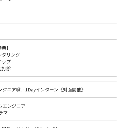
特典】
ンタリング
キップ
定打診
ンジニア職／1Dayインターン《対面開催》
テムエンジニア
ラマ