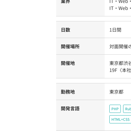
業界
IT・Web
IT・Web
日数
1日間
開催場所
対面開催
開催地
東京都渋谷
19F〈本
勤務地
東京都
開発言語
PHP
Ru
HTML+CSS