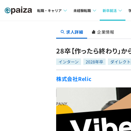
転職・キャリア
未経験転職
新卒就活
求人検索
求人検索
求人検索
求人詳細
企業情報
本選考
インタビュー
インタビュー
インターン
28卒【作ったら終わり」か
転職成功ガイド
転職成功ガイド
インターン
2028年卒
ダイレクト
新卒エージェ
転職エージェント
株式会社Relic
イベント・セ
インタビュー
就活成功ガイ