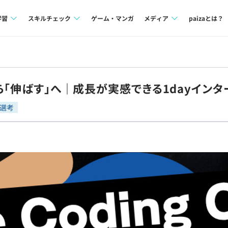
学習
スキルチェック
ゲーム・マンガ
メディア
paizaとは？
講座一覧
プログラミング言語
Tech Team Journal
問題集
SQL
paiza times
ら「伸ばす」へ｜成長が実感できる1dayインタ
4択課題
評価結果一覧
note
選考
ント
ナレッジ
再チャレンジ結果一覧
ミナー
リファレンス
プラン
ド
個人向けプラン
法人向けプラン
学校向けプラン