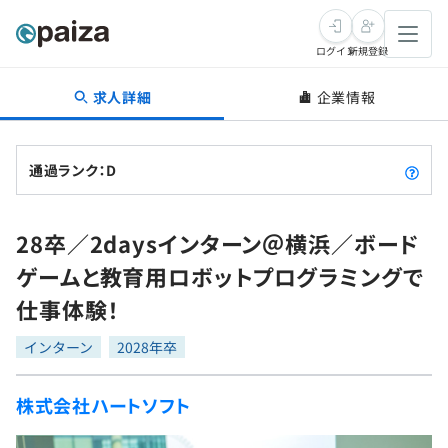
ログイン
新規登録
求人詳細
企業情報
転職・キャリア
未経験転職
求人検索
通過ランク：D
新卒就活
求人検索
インタビュー
28卒／2daysインターン＠横浜／ボード
学習
求人検索
インタビュー
転職成功ガイド
ゲームと教育用ロボットプログラミングで
本選考
スキルチェック
講座一覧
仕事体験！
転職成功ガイド
転職エージェント
ゲーム・マンガ
インターン
プログラミング言語
インターン
問題集
2028年卒
メディア
SQL
4択課題
株式会社ハートソフト
新卒エージェント
paizaとは？
Tech Team Journal
評価結果一覧
ナレッジ