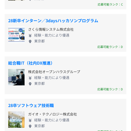
ンドこそが私たちの価値です。
職業能力開発の目標や計画）を考え、それに即して働こう
応募可能ランク：C
とする意欲を高めるための相談ができる場を提供します。
社内検定等の制度の有無及びその内容
28新卒インターン／3daysハッカソンプログラム
なし
さくら情報システム株式会社
経験・能力により優遇
東京都
応募可能ランク：D
前年度の月平均所定外労働時間の実績
総合職IT（社内DX推進）
13.4時間
前年度の有給休暇の平均取得日数
株式会社オープンハウスグループ
経験・能力により優遇
15.1日
東京都
前事業年度の育児休業取得者数／出産者数
応募可能ランク：D
男性0人/0人
女性0人/0人
28卒ソフトウェア技術職
役員及び管理的地位にある者に占める女性の割合
ガイオ・テクノロジー株式会社
役員0.0%
経験・能力により優遇
管理職25.0%
東京都