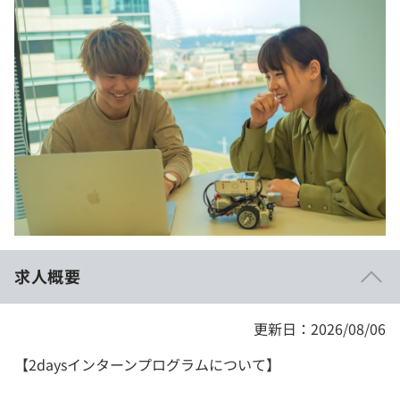
イベント・セミナー
paiza times
再チャレンジ結果一覧
リファレンス
インタビュー
note
就活成功ガイド
プラン
個人向けプラン
法人向けプラン
学校向けプラン
求人概要
契約内容・クーポン
更新日：2026/08/06
【2daysインターンプログラムについて】