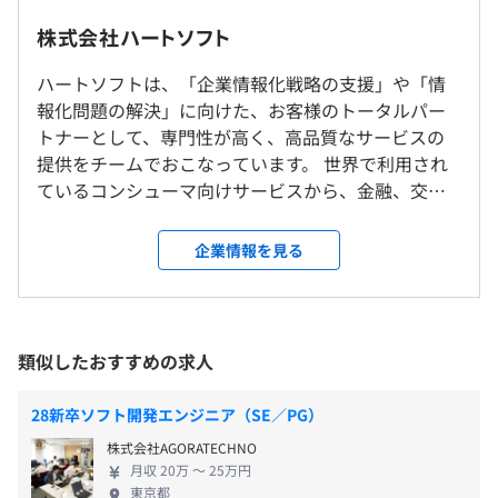
・昼食は当社がご用意します。
屋内原則禁煙（喫煙室あり）
株式会社ハートソフト
ハートソフトは、「企業情報化戦略の支援」や「情
研修の有無及び内容
報化問題の解決」に向けた、お客様のトータルパー
インターンのためなし
新入社員IT研修、OJT研修、提携機関によるオンライン研
JR桜木町駅より徒歩3分（出口：北改札・東口）
トナーとして、専門性が高く、高品質なサービスの
修（ITスキル、ビジネススキル）
提供をチームでおこなっています。 世界で利用され
自己啓発支援の有無及びその内容
ているコンシューマ向けサービスから、金融、交
ビジネススキルアップやIT技術習得のための教育訓練を選
通、公共で利用されているシステムや企業向けシス
インターンのためなし
んで受講することができます。事前に教育担当者の承認を
テムなどさまざまな分野のシステム開発に携わって
企業情報を見る
得れば、教育訓練に掛かった時間は、賃金の対象となりま
います。 みなさんの周りで使われているような公共
す。
性、公益性の高いシステム開発も多数あります。自分
メンター制度の有無
が手がけたシステムやサービスが世の中で役に立っ
雇用関係なし
ていると実感できる仕事です。大手通信会社やSIerと
あり
類似したおすすめの求人
の長年の実績により上流工程から参画することも多
キャリアコンサルティング制度の有無及びその内容
く、最近では大手エンドユーザ企業との取引も多く
4半期に1回、上長との面談を実施します。
28新卒ソフト開発エンジニア（SE／PG）
なってきました。 お客様のために「出来ることは何
入社4年目等の社員を対象にセルフ・キャリアドックを実
株式会社AGORATECHNO
か」を考え、お客様を成功に導くことが私たちの成
施。キャリアコンサルタントによるキャリアコンサルティ
月収 20万 〜 25万円
功であり、そこに私たちの成長があります。このマイ
ングを行い、社員が主体的にキャリア・プラン（働き方や
東京都