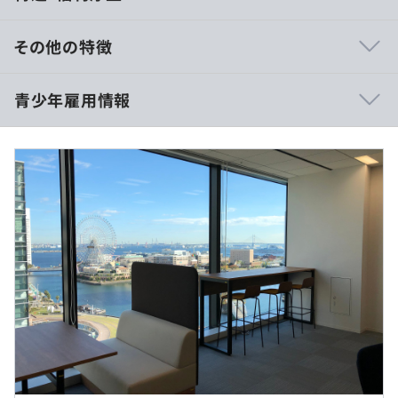
・ビジネススキルアップ研修：階層別・テーマ別（コミュ
ニケーションスキルアップ、ロジカルシンキング等）の研
その他の特徴
修を集合研修またはeラーニングで受講可能です。
・OJT研修：トレーナー（先輩社員）の指導のもと、実務
報酬なし
青少年雇用情報
を通じて、仕事を覚えていただきます。
10:00～17:00
過去３年間の新卒採用者数・離職者数
・年度の始めに目標設定面談を実施します。その後は四半
休憩時間：12:00～13:00
期ごとに面談をおこない、年度末の評価面談で能力給が決
平均残業時間：インターンのためなし
前年度 採用者数2人 離職者数0人
まります。
2年度前 採用者数2人 離職者数2人
3年度前 採用者数7人 離職者数2人
過去３年間の新卒採用者数の男女別人数
実施日のみ
前年度 男性1人 女性1人
2年度前 男性1人 女性1人
3年度前 男性5人 女性2人
平均勤続年数
・交通費支給あり（但し、2日間で上限1万円まで）
9.4年
受動喫煙防止措置に関する事項