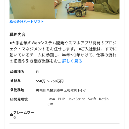
株式会社ハートソフト
職務内容
◾️大手企業のWebシステム開発やスマホアプリ開発のプロジ
ェクトマネジメントをお任せします。 ◾️ご入社後は、すでに
動いているチームに参画し、半年～1年かけて、仕事の流れ
の把握や引き継ぎ業務をお...
詳しく見る
職種名
PL
給与
550万 〜 750万円
勤務地
神奈川県横浜市中区桜木町1-1-7
Java
PHP
JavaScript
Swift
Kotlin
開発環境
C＃
フレームワー
ク