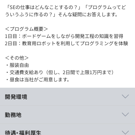
「SEの仕事はどんなことするの？」「プログラムってど
ういうふうに作るの？」そんな疑問にお答えします。
＜プログラム概要＞
1日目：ボードゲームをしながら開発工程の知識を習得
2日目：教育用ロボットを利用してプログラミングを体験
＜その他＞
・服装自由
・交通費支給あり（但し、2日間で上限1万円まで）
・昼食は当社がご用意します。
開発環境
勤務地
・新入社員IT研修：入社後3～4カ月でITの基礎（プログラ
待遇・福利厚生
ミング、開発工程等）を習得します。