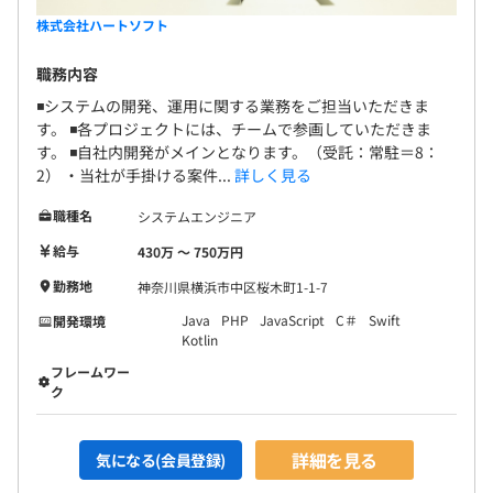
株式会社ハートソフト
職務内容
◾️システムの開発、運用に関する業務をご担当いただきま
す。 ◾️各プロジェクトには、チームで参画していただきま
す。 ◾️自社内開発がメインとなります。（受託：常駐＝8：
2） ・当社が手掛ける案件...
詳しく見る
職種名
システムエンジニア
給与
430万 〜 750万円
勤務地
神奈川県横浜市中区桜木町1-1-7
Java
PHP
JavaScript
C＃
Swift
開発環境
Kotlin
フレームワー
ク
詳細を見る
気になる(会員登録)