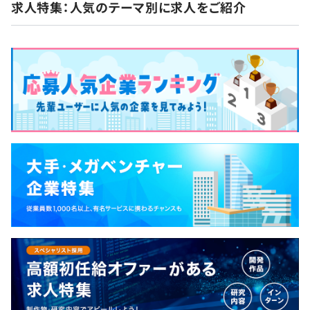
求人特集：人気のテーマ別に求人をご紹介
な成果物を常に担保できる体制を整えていること
前年度の月平均所定外労働時間の実績
も、大手企業をはじめとする多くのお客様から選ば
10.0時間
れ続けている理由です。 ◆一緒に、新しい未来をつ
前年度の有給休暇の平均取得日数
くりましょう◆ 強固な事業基盤があるからこそ、私
13.3日
たちは既存の枠にとらわれず、自由で大胆なチャレ
前事業年度の育児休業取得者数／出産者数
ンジを続けることができます。 IT技術を身につけ、
社会をよりよくしていく。 そしてそのなかでさまざ
男性2人/5人
まな挑戦を積み重ね、自分たちの手で新しい未来を
女性2人/2人
つくっていく……。 そんな時間の使い方や、ワクワ
役員及び管理的地位にある者に占める女性の割合
クする働き方に興味を持ってくれた方は、ぜひ私た
役員0.0%
ちと一緒に、愉しく働きましょう。
管理職8.9%