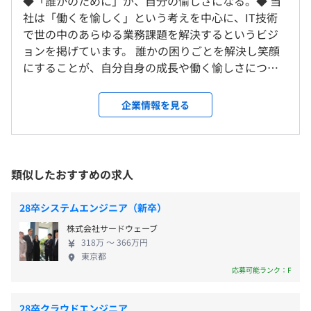
◆「誰かのために」が、自分の愉しさになる。◆ 当
研修の有無及び内容
・Androidアプリ『なぞれ！イノウさんと全国測量の旅』
社は「働くを愉しく」という考えを中心に、IT技術
受動喫煙防止措置に関する事項
■SE教育（上級、中級、初級）
で世の中のあらゆる業務課題を解決するというビジ
従業員に対する受動喫煙対策：あり（屋内禁煙）
■情報処理技術者教育
ョンを掲げています。 誰かの困りごとを解決し笑顔
保険加入は任意（災害傷害保険、損害賠償責任保険）
■階層別教育
にすることが、自分自身の成長や働く愉しさにつな
《キャリアアップフロー》
※費用は自己負担
■内定者研修
がっていく。 そんな、社員一人一人が仕事を全力で
各人が目指すキャリアアップを実現するために、下記のス
■新入社員研修（技術教育、ビジネススキル教育、社内規
愉しみ成長し活躍できるような環境を大切にしてい
〈本社〉
企業情報を見る
テップで能力向上をおこないます。
程教育、安全衛生教育等）
ます。 独立系のIT企業である私たちは、目指すべき
JR 「秋葉原」駅 中央改札より徒歩4分
■外部研修
方向性や事業方針、やりたいことを自分たちの手で
つくばエクスプレス「秋葉原」駅 A1出口より徒歩4分
▍目標設定
■個人情報保護教育
雇用関係なし
決めていくことができます。 現在は、これまで中心
東京メトロ「秋葉原」駅 5番出口より徒歩4分
目指すキャリアに必要な能力（考課表、職務定義書）を参
■情報セキュリティ教育
としてきたSESや受託開発に加え、自社ソリューショ
都営地下鉄「岩本町」駅 A2出口より徒歩3分
類似したおすすめの求人
考に、本人が自律的に目標設定をおこない、業務や自己研
■交通安全教育
ンをもう一つの事業の柱とすることを目指し、さま
鑽を通して、問題解決能力や技術スキルの向上を図る。
自己啓発支援の有無及びその内容
ざまなチャレンジを加速させています。 ◆エフ・デ
〈つくば事業所〉
28卒システムエンジニア（新卒）
▼
■資格取得支援
ィー・シーの強みと、挑戦を支える4つの基盤◆ 自分
つくばエクスプレス 「研究学園」駅 南出口より徒歩5分
▍評価
株式会社サードウェーブ
・国家資格(基本情報技術者、応用情報技術者等)
たちのやりたいことに全力で挑み、「働くを愉し
考課表の評価基準に準じて評価を実施。（年2回）
318万 〜 366万円
・ベンダ資格(CCNA・CCNP、オラクルマスター、LPIC、
く」を実現できるのは、1997年の創業以来、実直に
東京都
▼
Salesforce認定資格、AWS認定資格、アルゴリズム実技検
積み重ねてきた確かな土台があるからです。 ①幅広
応募可能ランク：F
▍進路
定等)
い分野と業種への対応力 今後、さらに注力していく
評価結果をフィードバックし、目標スキルマップとのギャ
・語学資格(TOEIC700点以上)
生産管理システムやカーエレクトロニクスの分野を
ップを共有し、次のアクションを設定する。
28卒クラウドエンジニア