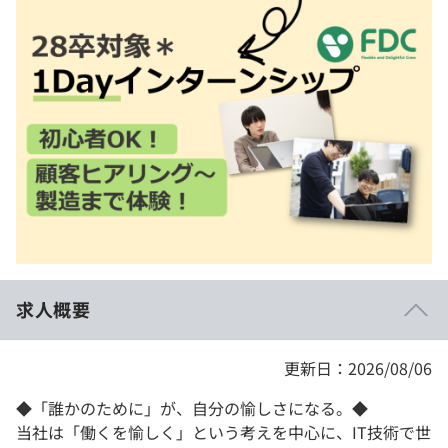
イベント・セミナー
paiza times
再チャレンジ結果一覧
リファレンス
インタビュー
note
就活成功ガイド
プラン
個人向けプラン
法人向けプラン
学校向けプラン
求人概要
契約内容・クーポン
更新日：2026/08/06
◆「誰かのために」が、自分の愉しさになる。◆
当社は「働くを愉しく」という考えを中心に、IT技術で世