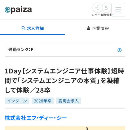
ログイン
新規登録
求人詳細
企業情報
転職・キャリア
未経験転職
求人検索
通過ランク：F
新卒就活
求人検索
インタビュー
1Day【システムエンジニア仕事体験】短時
学習
求人検索
インタビュー
転職成功ガイド
間で「システムエンジニアの本質」を凝縮
本選考
スキルチェック
講座一覧
して体験／28卒
転職成功ガイド
転職エージェント
ゲーム・マンガ
インターン
プログラミング言語
インターン
問題集
2028年卒
説明会求人
メディア
SQL
4択課題
株式会社エフ・ディー・シー
新卒エージェント
paizaとは？
Tech Team Journal
評価結果一覧
ナレッジ