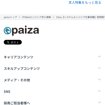
求人特集をもっと見る
paizaトップ
IT/Webエンジニア求人情報
1Day【システムエンジニア仕事体験】短時間
キャリアコンテンツ
転職・キャリア
未経験転職
新卒就活
スキルアップコンテンツ
学習
スキルチェック
マンガ・ゲーム
メディア・その他
Tech Team Journal
paiza times
note
SNS
X
Facebook
採用ご担当者様へ