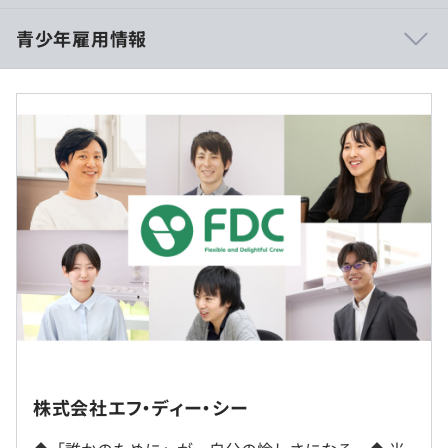
・宇宙関連ITシステム運用保守 (サーバー、ネットワーク
知識)
青少年雇用情報
・防災関連ITシステム開発保守 (Java、PHP)
・車載メーターの設計開発 (C、C#)
＜インターン開催時間＞
・EVバッテリー制御ソフトウェア開発 (Matlab/Simulink)
9:00～17:30
休憩時間：60分
過去３年間の新卒採用者数・離職者数
▍自社ソリューション
平均残業時間：インターンのためなし
前年度 採用者数5人 離職者数0人
・VB6→VB.NETコンバージョンサービス『VBリメイク工
2年度前 採用者数7人 離職者数0人
房』
3年度前 採用者数5人 離職者数1人
https://www.fdc-inc.co.jp/vbremake/
過去３年間の新卒採用者数の男女別人数
・スキル管理・アサイン管理支援ツール『fapi』
実施日のみ（インターンのため休暇はございません）
前年度 男性5人 女性0人
https://www.fdc-inc.co.jp/fapi/
2年度前 男性6人 女性1人
・つながる家づくり『plantable』
3年度前 男性5人 女性0人
https://www.fdc-inc.co.jp/plantable/
平均勤続年数
・Salesforce導入・活用サービス『SFSolution』
Web開催のため、交通費、宿泊費の支給はなし
14.1年
https://www.fdc-inc.co.jp/sfsolution/
・「さくらのクラウド」構築・運用サポート『FDCクラウ
東京、茨城、その他首都圏のプロジェクト先での勤務とな
株式会社エフ・ディー・シー
ド』
ります。
https://www.fdc-inc.co.jp/solution/fdccloud/
インターンのためなし