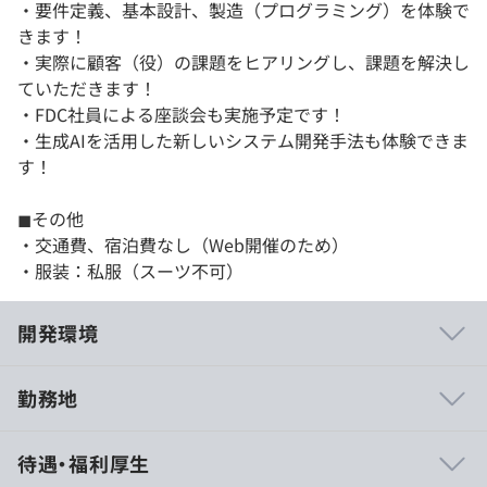
・要件定義、基本設計、製造（プログラミング）を体験で
きます！
・実際に顧客（役）の課題をヒアリングし、課題を解決し
ていただきます！
・FDC社員による座談会も実施予定です！
・生成AIを活用した新しいシステム開発手法も体験できま
す！
◼︎その他
・交通費、宿泊費なし（Web開催のため）
・服装：私服（スーツ不可）
開発環境
勤務地
▍開発事例(一例)
待遇・福利厚生
・各種企業向け業務システム開発 (C#、VB.NET、Java)