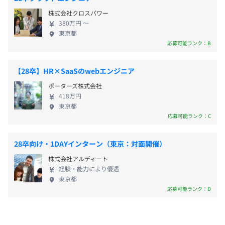
会社が指定している資格（182種）を取得した場合、資格
はじめ、通信機器、業務システム、公共・医療、産
▼
株式会社クロスパワー
手当や報奨金などが支給されます。
業用機器、そして自社ソリューションまで、幅広い
▍業務配置
380万円 〜
■外部社員研修
業種のお客様に対して最適なソリューションを提供
東京都
目標スキルマップおよび目指す能力向上にあわせた職制配
社員の自由意思での受講を奨励します。
しています。 ②開発プロセスのすべてに精通できる
応募可能ランク：B
置、業務配置をおこなう。
セミナー会場での受講の他、オンラインでの受講も可能で
環境 システム化の企画や要件分析といった最上流か
▼
す。
ら、設計、製造、そして安心を届ける運用保守ま
▍再評価
【28卒】HR×SaaSのwebエンジニア
メンター制度の有無
で、すべての技術領域をカバーしています。 そのた
評価およびフィードバック面談を通して、本人の認識と会
ポーターズ株式会社
め、開発の一部だけにとどまらず、工程全体を俯瞰
なし
社の方向性をすり合わせ、双方が納得する形でスキルアッ
418万円
してコントロールできる市場価値の高いエンジニア
キャリアコンサルティング制度の有無及びその内容
プに取り組んでいく。
東京都
へと成長できます。 ③創業から積み重ねてきた実績
■キャリア開発支援：個人目標管理
応募可能ランク：C
と信頼 長年培ってきた高い技術力はお客様から非常
社員は期初に当該年度の個人目標値を定め、それを達成す
に高い評価をいただいており、強固な継続取引へと
るために日々取り組みを行います。目標は技術的なものや
28卒向け・1DAYインターン（東京：対面開催）
つながっています。 入社後の研修をはじめとした手
業務にかかわるものを設定し、社員の能力向上を目指しま
株式会社アルディート
厚い技術支援で、メンバー一人ひとりのスキル底上
す。
経験・能力により優遇
げをおこない、お客様の課題を愚直に解決し続ける
社内検定等の制度の有無及びその内容
東京都
ことで、揺るぎない信頼を築いています。 ④徹底し
応募可能ランク：D
なし
た品質管理と情報セキュリティ 当社ではISOおよび
JIS規格を取得しています。 セキュリティ面の安全確
保、個人情報の保護、そして一定水準以上の高品質