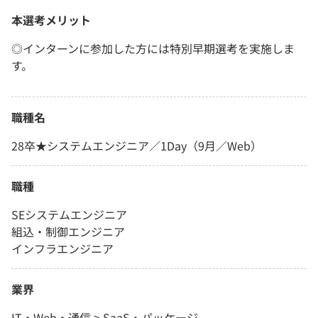
本選考メリット
◎インターンに参加した方には特別早期選考を実施しま
す。
職種名
28卒★システムエンジニア／1Day（9月／Web）
職種
SEシステムエンジニア
組込・制御エンジニア
インフラエンジニア
業界
IT・Web・通信 > SaaS・パッケージ