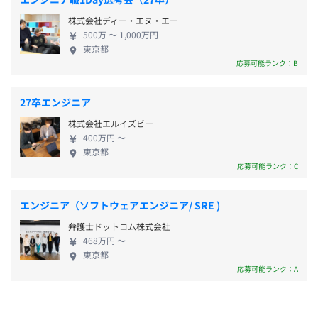
メントや企画よりのキャリアの2パターンが用意されてい
基盤を築いています。
■子の看護休暇
ます。
株式会社ディー・エヌ・エー
■生理休暇
500万 〜 1,000万円
東京都
応募可能ランク：B
開発メンバーは17名で構成されています。
■通勤交通費支給（月額上限5万円）
27卒エンジニア
大きく2つの組織にわかれています。
■残業手当（全額支給）
株式会社エルイズビー
◆クライアントワーク
400万円 〜
東京都
・代表がエンジニア出身であり、チーム管理に参画してい
応募可能ランク：C
ます。
賞与：年2回
・メンバーとリーダー層の2名（左記に加えて自社サービ
エンジニア（ソフトウェアエンジニア/ SRE )
スの開発メンバー、業務委託の方も現在参加されています
が、将来的には完全内製として完結することを目標として
弁護士ドットコム株式会社
います）
468万円 〜
昇給・昇格：年1回
東京都
応募可能ランク：A
◆自社サービス開発
《プロダクト》
・広告サービスのチーム体制