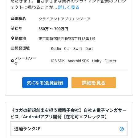
ただきます。 ◼︎さまざまな業界のクライアント企業のプロジ
ェクトに携わることが...
詳しく見る
職種名
クライアントアプリエンジニア
給与
550万 〜 700万円
勤務地
東京都新宿区西新宿6丁目18番1号
開発環境
Kotlin
C＃
Swift
Dart
フレームワー
iOS SDK
Android SDK
Unity
Flutter
ク
詳細を見る
気になる(会員登録)
《セガの新規創出を担う戦略子会社》自社★電子マンガサー
ビス／Androidアプリ開発【在宅可×フレックス】
通過ランク：F