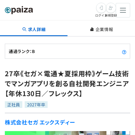
ログイン
新規登録
求人詳細
企業情報
転職・キャリア
未経験転職
求人検索
通過ランク：B
新卒就活
求人検索
インタビュー
27卒《セガ×電通★夏採用枠》ゲーム技術
学習
求人検索
インタビュー
転職成功ガイド
でマンガアプリを創る自社開発エンジニア
本選考
スキルチェック
講座一覧
【年休130日／フレックス】
転職成功ガイド
転職エージェント
ゲーム・マンガ
インターン
プログラミング言語
正社員
問題集
2027年卒
メディア
SQL
4択課題
株式会社セガ エックスディー
新卒エージェント
paizaとは？
Tech Team Journal
評価結果一覧
ナレッジ