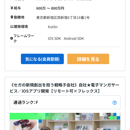
給与
600万 〜 800万円
勤務地
東京都新宿区西新宿6丁目18番1号
開発環境
Kotlin
フレームワー
iOS SDK
Android SDK
ク
詳細を見る
気になる(会員登録)
《セガの新規創出を担う戦略子会社》自社★電子マンガサー
ビス／iOSアプリ開発【リモート可×フレックス】
通過ランク：F