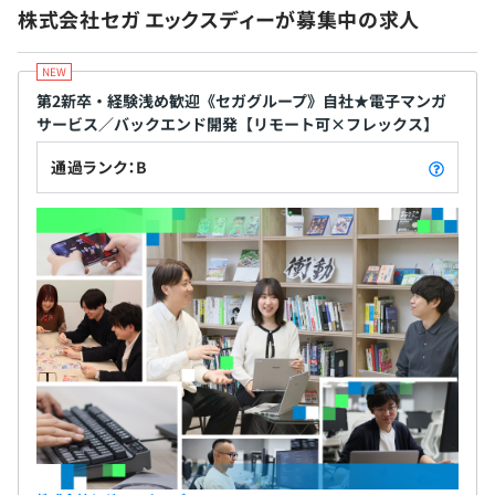
社会保険完備（健康保険・厚生年金加入・雇用保険・労災
ディレクター、デザイナー、セールス、エンジニア含めて
株式会社セガ エックスディーが募集中の求人
保険）
約5名体制のチーム（左記とは別で、業務委託の方もいま
※介護保険については、満40歳以上が加入対象となりま
す）
す。
第2新卒・経験浅め歓迎《セガグループ》自社★電子マンガ
・ディベロップメントアンドグロース部ディベロップメン
サービス／バックエンド開発【リモート可×フレックス】
ト課（個々人に割り当てられた自社のサービス開発に従
通過ランク：B
事）
エンジニアのメンバー層で約10名のチーム（左記とは別
無期雇用
で、マネジメント層もいます）
3カ月（条件などの変更はありません）