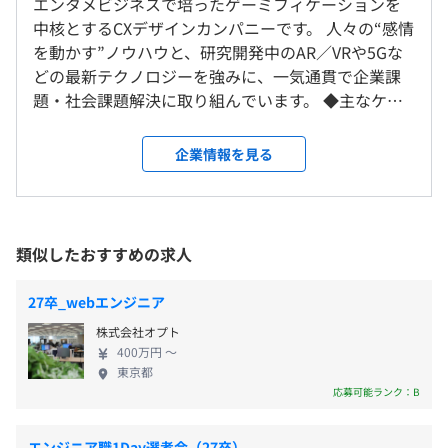
エンタメビジネスで培ったゲーミフィケーションを
就業場所の変更範囲
休憩時間：60分
従来型電子コミックに限定されない柔軟性。Webtoonや
中核とするCXデザインカンパニーです。 人々の“感情
＜雇入時＞
平均残業時間：平均10-20時間／月
動画などの多様なメディア形式にも対応し、新しい表現と
を動かす”ノウハウと、研究開発中のAR／VRや5Gな
東京本社
コンテンツ体験を実現します。
どの最新テクノロジーを強みに、一気通貫で企業課
＜変更範囲＞
題・社会課題解決に取り組んでいます。 ◆主なケイ
会社の定める場所（テレワークをおこなう場所を含む）
パビリティ ・機能的価値だけではなく「感情を動か
【年間休日130日】※2025年度実績
す」価値をデザイン ・事業戦略からプロモーション
企業情報を見る
■完全週休2日制（土・日）
受動喫煙防止措置に関する事項
■社内勉強会
まで一気通貫で実施 ・XR／5G領域などの先端技術を
■祝日
敷地内全面禁煙
■オンライン研修
活用した体験価値を創造 ◆取り組みの一例 ・若年層
■夏季休暇
ファンマーケティングに課題を持つ企業にストーリ
■冬季休暇
ージェニックなアプリを企画開発 ・自動車メーカー
類似したおすすめの求人
■有給休暇（入社月に応じた日数を入社日に付与。以降、
とゲーミフィケーションを活用した安全運転促進ア
毎年4月1日に付与）
■大江戸線「都庁前駅」E4出口より徒歩5分
相談の上、ご希望のマシンを支給いたします。
プリを共同開発 ・BtoB企業の人材コミュニケーショ
■傷病有給休暇
27卒_webエンジニア
■丸ノ内線「西新宿駅」2番出口より徒歩8分
ン能力を向上させる社員教育カードゲームの共同開
■リフレッシュ休暇
■JR線・京王線・小田急線・丸ノ内線・新宿線・大江戸
株式会社オプト
発 ・コロナ禍のライブエンタテイメントをデジタル
■特別休暇
線「新宿駅」より徒歩15分
400万円 〜
の力で拡張させる体験型アプリの企画開発 さまざま
■慶弔休暇
東京都
半期ごとの目標設定、振り返りによる評価をおこなってい
な業界にゲーミフィケーションを展開することが当
応募可能ランク：B
■産前産後休暇
ます。
面のミッションです。 継続受注の比率が多く、幅広
■育児休業
エンジニアは、スペシャリストとしてのキャリアとマネジ
い領域のプロジェクトを取り扱っているため、安定
■介護休業
エンジニア職1Day選考会（27卒）