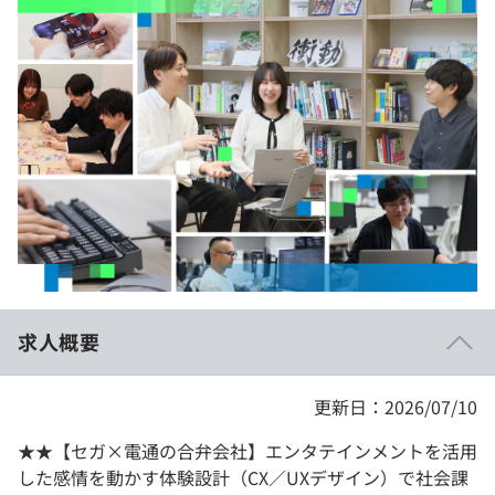
イベント・セミナー
paiza times
再チャレンジ結果一覧
リファレンス
インタビュー
note
就活成功ガイド
プラン
個人向けプラン
法人向けプラン
学校向けプラン
求人概要
契約内容・クーポン
更新日：2026/07/10
★★【セガ×電通の合弁会社】エンタテインメントを活用
した感情を動かす体験設計（CX／UXデザイン）で社会課