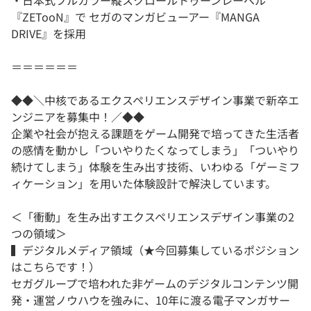
・日本式フルカラー縦スクロールトゥーンレーベル
『ZETooN』で セガのマンガビューアー『MANGA
DRIVE』を採用
＝＝＝＝＝＝
◆◆＼中核であるエクスペリエンスデザイン事業で新卒エ
ンジニアを募集中！／◆◆
企業や社会が抱える課題をゲーム開発で培ってきた生活者
の感情を動かし「ついやりたくなってしまう」「ついやり
続けてしまう」体験を生み出す技術、いわゆる「ゲーミフ
ィケーション」を用いた体験設計で解決しています。
＜「衝動」を生み出すエクスペリエンスデザイン事業の2
つの領域＞
▍デジタルメディア領域（★今回募集しているポジション
はこちらです！）
セガグループで培われた非ゲームのデジタルコンテンツ開
発・運営ノウハウを強みに、10年に渡る電子マンガサー