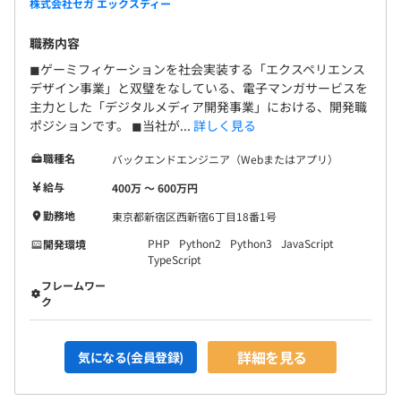
株式会社セガ エックスディー
職務内容
◼︎ゲーミフィケーションを社会実装する「エクスペリエンス
デザイン事業」と双璧をなしている、電子マンガサービスを
主力とした「デジタルメディア開発事業」における、開発職
ポジションです。 ◼︎当社が...
詳しく見る
職種名
バックエンドエンジニア（Webまたはアプリ）
給与
400万 〜 600万円
勤務地
東京都新宿区西新宿6丁目18番1号
PHP
Python2
Python3
JavaScript
開発環境
TypeScript
フレームワー
ク
詳細を見る
気になる(会員登録)