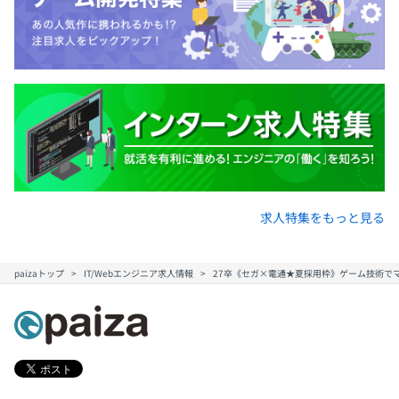
求人特集をもっと見る
paizaトップ
IT/Webエンジニア求人情報
27卒《セガ×電通★夏採用枠》ゲーム技術で