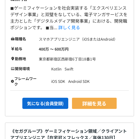
◼︎ゲーミフィケーションを社会実装する「エクスペリエンス
デザイン事業」と双璧をなしている、電子マンガサービスを
主力とした「デジタルメディア開発事業」における、開発職
ポジションです。 ◼︎当...
詳しく見る
職種名
スマホアプリエンジニア（iOSまたはAndroid）
給与
400万 〜 600万円
勤務地
東京都新宿区西新宿6丁目18番1号
開発環境
Kotlin
Swift
フレームワー
iOS SDK
Android SDK
ク
詳細を見る
気になる(会員登録)
《セガグループ》ゲーミフィケーション領域／クライアント
アプリエンジニア【在宅可×フレックス／年休130日】