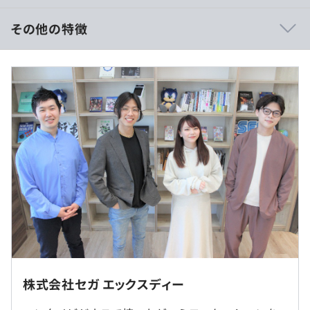
セガグループが長年培ってきたデジタルコンテンツ開発・
配信のノウハウを結集して ユーザーとコンテンツ提供者
その他の特徴
の双方にとって優れたユーザビリティを提供しながら
"MANGA"の可能性を追求し、パートナーの皆様およびユ
＜初年度基本給＞
ーザ様とコンテンツとともにIPの未来を創り育てていくこ
■大学院卒：266,300円
とを目指しています。
■大学卒：256,300円
■その他：246,300円
＜3つの特徴＞
※残業手当は別途全額支給いたします。
①高いカスタマイズ性
コンテンツ提供者様やIPホルダー様の個別ニーズに柔軟に
対応。コンテンツの魅力を最大限に引き出し、IP価値を最
大化します。
（※
想定年収
は年収提示額を保証するものではありません）
②Web・アプリ両対応
構築したサービスはWebサイトとアプリ両方での配信に
対応可能です。 双方の長所を組み合わせながら拡張性の
【フレックスタイム制】
あるサービス展開がおこなえます。
◎リモートワーク制度（規程あり）
株式会社セガ エックスディー
■所定労働時間：1日8時間
■コアタイム：10:30～15:30
③多様な対応コンテンツ