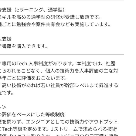
修支援（eラーニング、通学型）
スキルを高める通学型の研修が受講し放題です。
種ごとに勉強会や案件共有会なども実施しています。
入支援
で書籍を購入できます。
専用のTech 人事制度があります。本制度では、社歴
とらわれることなく、個人の技術力を人事評価の主な対
半年ごとに評価をおこないます。
、高い技術があれば若い社員が幹部レベルまで昇進する
能です。
ト＞
の評価をベースにした等級制度
歴を問わず、エンジニアとしての技術力やアウトプット
てTech等級を定めます。Jストリームで求められる技術