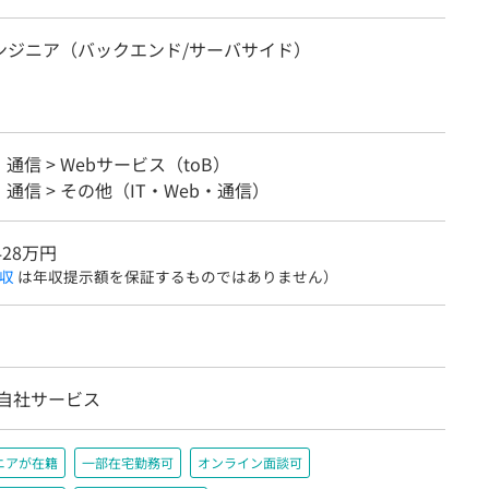
エンジニア（バックエンド/サーバサイド）
・通信 > Webサービス（toB）
b・通信 > その他（IT・Web・通信）
428万円
収
は年収提示額を保証するものではありません）
/自社サービス
ニアが在籍
一部在宅勤務可
オンライン面談可