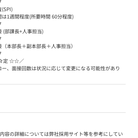
∇
SPI)
は1週間程度(所要時間 60分程度)
∇
 (部課長+人事担当)
∇
接（本部長＋副本部長＋人事担当）
∇
々定 ☆☆／
ロー、面接回数は状況に応じて変更になる可能性があり
内容の詳細については弊社採用サイト等を参考にしてい