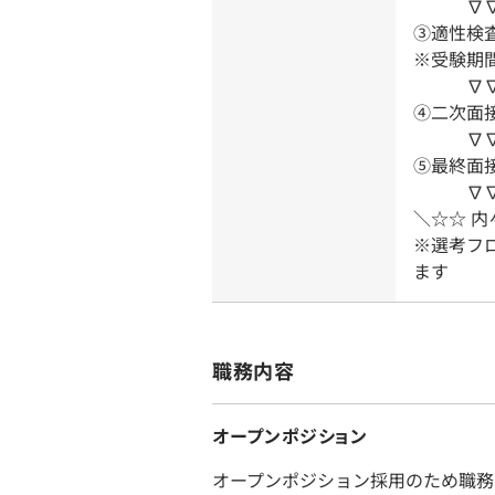
∇
③適性検査(
※受験期間
∇
④二次面接
∇
⑤最終面
∇
＼☆☆ 内
※選考フ
ます
職務内容
オープンポジション
オープンポジション採用のため職務