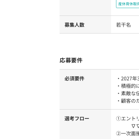
産休育休取
募集人数
若干名
応募要件
必須要件
・2027
・積極的
・素敵な
・顧客の
選考フロー
①エント
∇
②一次面