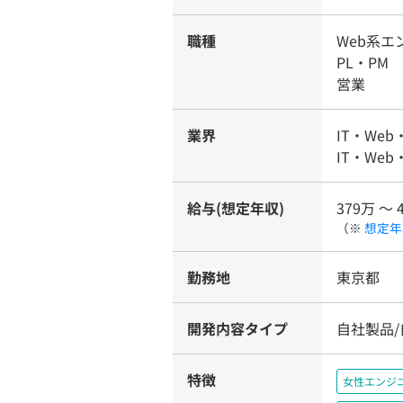
職種
Web系
PL・PM
営業
業界
IT・Web
IT・We
給与(想定年収)
379万 〜 
（※
想定年
勤務地
東京都
開発内容タイプ
自社製品
特徴
女性エンジ