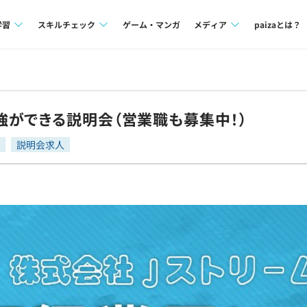
学習
スキルチェック
ゲーム・マンガ
メディア
paizaとは？
講座一覧
プログラミング言語
Tech Team Journal
問題集
SQL
paiza times
ができる説明会（営業職も募集中！）
4択課題
評価結果一覧
note
説明会求人
ント
ナレッジ
再チャレンジ結果一覧
ミナー
リファレンス
プラン
ド
個人向けプラン
法人向けプラン
学校向けプラン