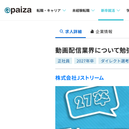
転職・キャリア
未経験転職
新卒就活
求人検索
求人検索
求人検索
求人詳細
企業情報
本選考
インタビュー
インタビュー
インターン
動画配信業界について勉強
転職成功ガイド
転職成功ガイド
正社員
2027年卒
ダイレクト選考
新卒エージェ
転職エージェント
株式会社Jストリーム
イベント・セ
インタビュー
就活成功ガイ