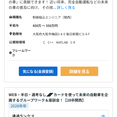
の車」に貢献できます！ 近い将来、完全自動運転などの未来
の車の普及に向け、 その技...
詳しく見る
職種名
制御組込エンジニア（関西）
給与
450万 〜 550万円
勤務地
大阪府大阪市梅田3-4-5 毎日新聞ビル６F
開発環境
C
C++
MATLAB
C＃
フレームワー
ク
詳細を見る
気になる(会員登録)
WEB・半日・選考なし◢◤カードを使って未来の自動車を企
画するグループワーク＆座談会！【28卒関西】
2028年卒
通過ランク：F