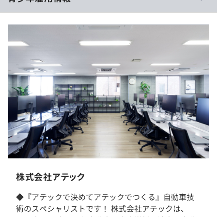
・ツールベンダー様と気軽に都度連絡、相談できる環境で
休憩時間：12：00～13：00（60分）
あるため、開発はスムーズに行える点が強みです。
平均残業時間：平均18時間／月
過去３年間の新卒採用者数・離職者数
前年度 採用者数24人 離職者数3人
・社員教育・研修制度（技術研修、新人・マネジメント層
【年間休日121日】
2年度前 採用者数40人 離職者数6人
向け研修、外部英語研修など）
・完全週休2日制
3年度前 採用者数104人 離職者数49人
・キャリア支援（キャリアサポート面談・キャリア研修）
・GW休暇
過去３年間の新卒採用者数の男女別人数
・資格取得報奨金（取得時に5000円～10万円を支給）
・夏季休暇
前年度 男性19人 女性5人
・通信教育受講支援
・年末年始休暇（9日前後）
2年度前 男性34人 女性6人
・展示会・セミナー参加支援
・有給休暇（※平均有給取得：12.3日）
3年度前 男性90人 女性14人
・慶弔休暇
オープンカンパニーはオンラインで行います
平均勤続年数
・特別休暇
7.0年
受動喫煙防止措置に関する事項
◎質問／相談しやすい環境づくりを心がけています。
株式会社アテック
屋内原則禁煙（喫煙室あり）
・始業後に毎日10～30分程度のミーティングをおこな
◆『アテックで決めてアテックでつくる』自動車技
い、業務進捗などをチームで共有します。
・交通費全額支給
研修の有無及び内容
術のスペシャリストです！ 株式会社アテックは、
・開発期間はプロジェクトによってさまざまですが、お互
・家賃手当
新入社員研修、各種階層別研修、技術分野別研修、各種勉