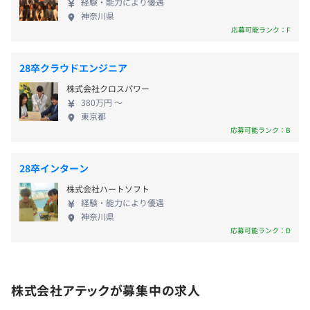
経験・能力により優遇
く成長意欲のある方は満足していただける環境です。
男性7人/19人
神奈川県
ぜひフレッシュな社長直下プロジェクトのコアメン
女性6人/6人
応募可能ランク：F
バーとして活躍しませんか？これからの自動車業界
役員及び管理的地位にある者に占める女性の割合
雇用関係なし
を支える「AUTOSAR」に携わりたいエンジニアをお
役員20.0%
28卒クラウドエンジニア
待ちしております！
管理職13.8%
株式会社クロスパワー
380万円 〜
3カ月（条件などの変更はありません）
東京都
3～10名程度のチームに配属後、開発に携わります。
応募可能ランク：B
※配属先によって人数や構成は異なります。
28卒インターン
株式会社ハートソフト
経験・能力により優遇
神奈川県
応募可能ランク：D
株式会社アテックが募集中の求人