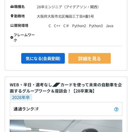
職種名
28卒エンジニア（アイデアソン・関西）
勤務地
大阪府大阪市北区梅田三丁目4番5号
開発環境
C
C++
C＃
Python2
Python3
Java
フレームワー
ク
詳細を見る
気になる(会員登録)
WEB・半日・選考なし◢◤カードを使って未来の自動車を企
画するグループワーク＆座談会！【28卒東海】
2028年卒
通過ランク：F