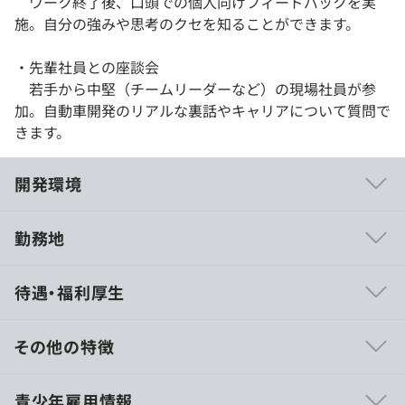
ワーク終了後、口頭での個人向けフィードバックを実
施。自分の強みや思考のクセを知ることができます。
・先輩社員との座談会
若手から中堅（チームリーダーなど）の現場社員が参
加。自動車開発のリアルな裏話やキャリアについて質問で
きます。
開発環境
勤務地
・ツールを利用した開発であるため単独での作業機会が多
待遇・福利厚生
く、同チーム内との情報共有を毎日行いながら自分の責任
範囲を全うしていく開発スタイルとなります。
・チーム内の協力関係も良好であり、毎日の情報共有から
その他の特徴
作業量の調整等を行います。
顧客との打ち合わせも頻繁に行うため、個人業務中心であ
9：00～18：00
青少年雇用情報
りながら対外折衝の能力も必要となります。
※勤務時間・休憩時間は配属先により異なります。