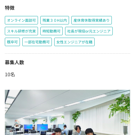
特徴
オンライン面談可
残業３０H以内
産休育休取得実績あり
スキル研修が充実
時短勤務可
社長が現役or元エンジニア
既卒可
一部在宅勤務可
女性エンジニアが在籍
募集人数
10名