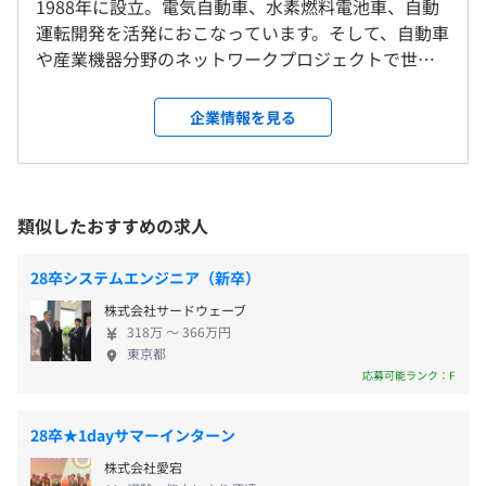
1988年に設立。電気自動車、水素燃料電池車、自動
いがフォローしつつ全員でプロジェクト完了まで対応して
・職能手当
強会など
運転開発を活発におこなっています。そして、自動車
いきます。
・家族手当（配偶者手当、子ども手当1人～３人）
自己啓発支援の有無及びその内容
や産業機器分野のネットワークプロジェクトで世界
・残業手当
通信教育講座受講、上限50％まで資格取得補助
的にシェアを持つ、ベクタージャパンの公式パート
【開発環境】
・役職者手当
メンター制度の有無
ナー企業です。自動車の今後の未来を左右する最先端
C言語、C++、C#、Python、Javaなど
企業情報を見る
のCASE事業に関われるため、先進的で楽しくやりが
C言語がメインとなりますが、その他の言語も必要に応じ
なし
い十分なお仕事です。 ◆自動運転を担うAUTOSAR事
て対応できるよう社内研修をおこなっています。
キャリアコンサルティング制度の有無及びその内容
業に携われます！ AUTOSARは、これからの自動車開
年2回（7月、12月）
各種目的別研修
発現場で生産性を向上させるために必要な、車載ソ
※4.0カ月分／年。コロナ禍の中でも満額の賞与が支給さ
社内検定等の制度の有無及びその内容
類似したおすすめの求人
フトウェア標準化規格のことです。2003年の発足以
れており安定感があります。
なし
来、世界中のメーカーが参画しています。日本ではま
年1回の目標設定をして、半期で振り返りをおこなってい
28卒システムエンジニア（新卒）
だ馴染みがありませんが、AUTOSARは今後の自動車
ます。
株式会社サードウェーブ
開発の現場で非常に重要なものです。当社では、
チームの上司や個人での評価だけでなく、配属先やアウト
318万 〜 366万円
2019年AUTOSARのアソシエイトパートナーに加入し
プット先の会社からの評価など多角的に評価しています。
年1回（4月）
東京都
前年度の月平均所定外労働時間の実績
ており、AUTOSAR専任エンジニアの育成に力を入れ
応募可能ランク：F
17.0時間
ています。 ◆技術力の高い開発チームに参画できま
前年度の有給休暇の平均取得日数
す！ 「CSP-E」認証取得組み込みエンジニアが、プ
28卒★1dayサマーインターン
13.0日
ロジェクトメンバーとして在籍しています。自動車開
技術部として全拠点合わせて約1200名のエンジニアが在
各種社会保険完備
株式会社愛宕
前事業年度の育児休業取得者数／出産者数
発の技術レベルが高いので、新しく学べることも多
籍しています。