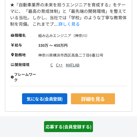
★『自動車業界の未来を担うエンジニアを育成する』をテー
マに、 「最高の育成体制」と「最先端の開発環境」を整えて
いる当社。 しかし、当社では「学校」のような丁寧な教育体
制を完備。 これまでプ...
詳しく見る
職種名
組み込みエンジニア（神奈川）
給与
330万 〜 450万円
勤務地
神奈川県横浜市西区高島二丁目6番32号
開発環境
C
C++
MATLAB
フレームワー
ク
詳細を見る
気になる(会員登録)
応募する(会員登録する)
求人特集：人気のテーマ別に求人をご紹介