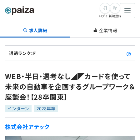
ログイン
新規登録
求人詳細
企業情報
転職・キャリア
未経験転職
求人検索
通過ランク：F
新卒就活
求人検索
インタビュー
WEB・半日・選考なし◢◤カードを使って
学習
求人検索
インタビュー
転職成功ガイド
未来の自動車を企画するグループワーク＆
本選考
スキルチェック
講座一覧
座談会！【28卒関東】
転職成功ガイド
転職エージェント
ゲーム・マンガ
インターン
プログラミング言語
インターン
問題集
2028年卒
メディア
SQL
4択課題
株式会社アテック
新卒エージェント
paizaとは？
Tech Team Journal
評価結果一覧
ナレッジ