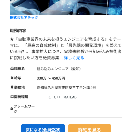
株式会社アテック
職務内容
★『自動車業界の未来を担うエンジニアを育成する』をテー
マに、 「最高の育成体制」と「最先端の開発環境」を整えて
いる当社。 事業拡大につき、実務未経験から組み込み技術者
に挑戦したい方を絶賛募集...
詳しく見る
職種名
組み込みエンジニア（愛知）
給与
330万 〜 450万円
勤務地
愛知県名古屋市東区葵三丁目24番4号
開発環境
C
C++
MATLAB
フレームワー
ク
詳細を見る
気になる(会員登録)