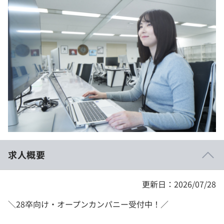
イベント・セミナー
paiza times
再チャレンジ結果一覧
リファレンス
インタビュー
note
就活成功ガイド
プラン
個人向けプラン
法人向けプラン
学校向けプラン
求人概要
契約内容・クーポン
更新日：2026/07/28
＼28卒向け・オープンカンパニー受付中！／