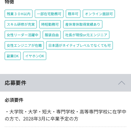
特徴
残業３０H以内
一部在宅勤務可
既卒可
オンライン面談可
スキル研修が充実
時短勤務可
産休育休取得実績あり
女性リーダー活躍中
服装自由
社長が現役or元エンジニア
女性エンジニアが在籍
日本語がネイティブレベルでなくても可
副業OK
イヤホンOK
応募要件
必須要件
・大学院・大学・短大・専門学校・高等専門学校に在学中
の方で、2028年3月に卒業予定の方