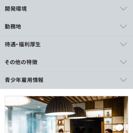
開発環境
勤務地
部門の雰囲気
待遇・福利厚生
・新しいことにどんどんチャレンジしていくマインドと文
化があります。
・フラットな雰囲気のため、役職や年数に関係なく意見や
その他の特徴
発言が推奨されているため、若手の意見にも耳を傾けま
す。
月額給与：355,000円
青少年雇用情報
・裁量権があるため、若手でも自身のスキルに応じて業務
－月30時間分の超過勤務手当67,425円を含む
に取り組むことができます。
－在宅勤務手当含む（月額5,000円、会社が在宅勤務を認
めた場合）
入社一時金：41万円
初年度賞与：在籍月数に応じた支給あり
過去３年間の新卒採用者数・離職者数
モデル年収：474万円
【開発実績】
前年度 採用者数42人 離職者数0人
〜当社がデータ活用を支援したクライアントは、業界を問
2年度前 採用者数51人 離職者数0人
－固定残業代分を超える時間外労働は1分単位で計算し追
わず1,400社を超えます。その一例をご紹介します〜
3年度前 採用者数41人 離職者数5人