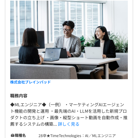
・年功序列でないため、仕事の成果が評価に直接結びつき
ます。
・データエンジニアリングユニット：全体で100名程度
株式会社ブレインパッド
職務内容
◆MLエンジニア◆（一例） ・マーケティングAIエージェン
平均3名～10名で開発をおこなっています。
ト機能の開発と運用 ・最先端のAI・LLMを活用した新規プロ
ダクトの立ち上げ ・画像・縦型ショート動画を自動作成・推
薦するシステムの構築...
詳しく見る
職種名
28卒★TimeTechnologies：AI／MLエンジニア