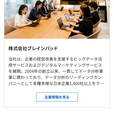
加支給
平均勤続年数
－昇給：年1回
▪️アサヒグループジャパン株式会社
3.5年
－賞与：年1回 ※初年度は在籍月数に応じた支給あり
データ活用人材の育成プログラムを提供。ビジネスとデー
タ分析をつなぐ「ビジネス・アナリスト」を育成。
※本社勤務もしくはお客さま先での勤務となります（お客
さま先での常駐は少なめです）
▪️ヤフー株式会社
研修の有無及び内容
※リモート（在宅勤務）可
10年以上にわたりデータ活用をご支援させていただいて
以下は採用時の情報です
※転勤はありません
新入社員研修（入社後3か月間）：ビジネス基礎、技術基
いる、ブレインパッドのトップクライアントの一つ。
―――――――――――
株式会社ブレインパッド
礎を学んだ上で、先輩社員を仮想顧客としたプロジェクト
フレックスタイム制（コアタイム11：00〜16：00）
体験に取り組んでいただきます。
受動喫煙防止措置に関する事項
当社は、企業の経営改善を支援するビッグデータ活
▪️伊藤忠商事株式会社
標準勤務時間：8時間/日
自己啓発支援の有無及びその内容
屋内禁煙（屋外に喫煙場所あり）
用サービスおよびデジタルマーケティングサービス
DXを前提とした成長戦略を掲げる同社と資本業務提携。
休憩時間：【採用時】60分 ※昼食時間は業務の都合によ
・『SKILL-UP-AID』年額12万円まで、個人のスキルアッ
を展開。2004年の創立以来、一貫してデータ分析事
顧客創造価値の増大に加え、SDGs、ESG領域の価値創造
り各々の自主性に任せています
プのために活用出来る制度です。多くの社員が活用し、ス
業に携わっており、データ分析のリーディングカン
も目指す。
平均残業時間：【採用時】平均10時間42分／月
キルアップに努めています。
パニーとして多種多様な日本企業1,400社以上をクラ
・『BOOK-AID』業務に必要な書籍であれば、全額会社が
イアントに持ち、確かな実績と信頼を構築していま
▪️トヨタ自動車株式会社
購入サポートします。
す。「データ活用の促進を通じて持続可能な未来をつ
「マテリアルズ・インフォマティクス（MI）」を活用し
企業情報を見る
メンター制度の有無
くる」をミッションとして、「ビッグデータ」とい
た解析サービスの立ち上げを支援。
以下は採用時の情報です
あり
う言葉もない時代からデータの重要性に着目し続け
―――――――――――
キャリアコンサルティング制度の有無及びその内容
てきた当社の経験・ノウハウは他社を圧倒している