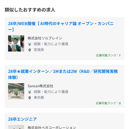
▪️日本航空株式会社
年間休日：123日
と自負しています。 現在、「人工知能」の登場によ
「Rtoaster」の導入事例。常時100本、年間1,000本以上
– 毎週土曜日、日曜日、祝日、年末年始、会社が定めた休
相談がある場合には、人事の有資格者が対応いたします。
類似したおすすめの求人
ってデータの重要性はますます高まっており、当社
のルールベースレコメンドを実現。
日
の果たす役割も大きくなってきています。 データを
28卒/WEB開催【 AI時代のキャリア論 オープン・カンパニ
活用した生産性や効率性の改善、および革新を求め
▪️株式会社りそなホールディングス
休暇：
ー】
る機運は確実に高まり続け、その実現のために必要
業界他社に一歩先んじたデジタル化を進める同社と資本業
– マイ・タイム休暇（年間4日：7月～12月末までに任意
役員及び管理的地位にある者に占める女性の割合
株式会社ソルブレイン
な技術が次々と生み出され、その活用が期待されて
務提携。「金融✕データ」の力で、新しいい銀行の形と地
のタイミングで取得可能）
役員11.1%
経験・能力により優遇
います。私たちはまさに、その真価が問われる時代を
域経済への貢献を目指す。
– シックリーブ制度に伴う休暇（年間3日）
管理職6.3%
宮城県
迎え、使命の実現に向かって具体的に歩んで行くス
– 年次有給休暇（入社3カ月経過後の翌月1日に付与、半日
応募可能ランク：F
テージへと入りました。 プロフェッショナルとし
その他多数
単位での取得可能）
て、日々業務に取り組む社員は、素粒子物理学の博
– 慶弔休暇
28卒★就業インターン／1Mまたは2W（R&D／研究開発実務
士号保有者から数学者や元大学教員、大手広告代理
– 介護休業
体験）
店やアドテクノロジー企業からの転職者など、多様
【プロダクト一覧】
– 産前産後休暇制度
Sansan株式会社
性に富んだ、高度な経験をもつ人材が多数在籍して
◆パーソナライズ基盤・施策実行
– 育児休業制度
経験・能力により優遇
おります。 彼らとともに高め合い、刺激を与え合い
・Rtoaster（アールトースター）レコメンドエンジン・プ
東京都
ながら成長し、当社の新しいフェーズをつくり上げ
ライベートDMP・CDP
応募可能ランク：B
ていく仲間を歓迎いたします。 当社は、働きやすい
・Ligla（リグラ）LINE特化型マーケティングオートメー
環境づくりに注力しています。月残業時間は11時間
ション
以下は採用時の情報です
28卒エンジニア
以内のため、プライベートも充実。 また、リモート
・Probance（プロバンス）BtoC向け マーケティングオ
―――――――――――
株式会社ベガコーポレーション