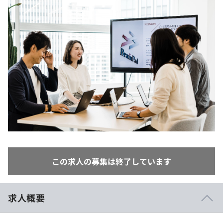
イベント・セミナー
paiza times
再チャレンジ結果一覧
リファレンス
インタビュー
note
就活成功ガイド
プラン
個人向けプラン
法人向けプラン
学校向けプラン
契約内容・クーポン
この求人の募集は終了しています
求人概要