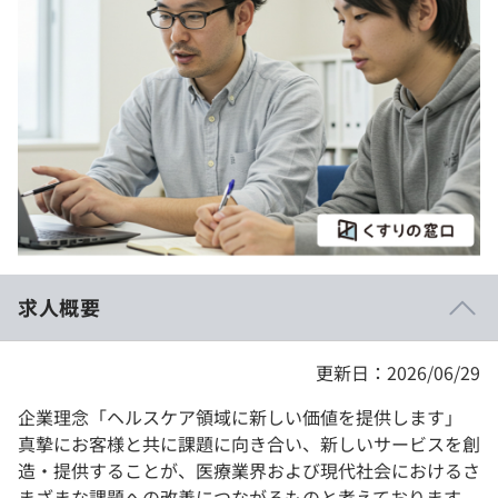
イベント・セミナー
paiza times
再チャレンジ結果一覧
リファレンス
インタビュー
note
就活成功ガイド
プラン
個人向けプラン
法人向けプラン
学校向けプラン
求人概要
契約内容・クーポン
更新日：2026/06/29
企業理念「ヘルスケア領域に新しい価値を提供します」
真摯にお客様と共に課題に向き合い、新しいサービスを創
造・提供することが、医療業界および現代社会におけるさ
まざまな課題への改善につながるものと考えております。