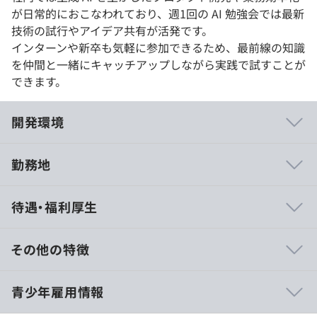
が日常的におこなわれており、週1回の AI 勉強会では最新
技術の試行やアイデア共有が活発です。
インターンや新卒も気軽に参加できるため、最前線の知識
を仲間と一緒にキャッチアップしながら実践で試すことが
できます。
開発環境
勤務地
◆ユーザーに寄り添ったおもてなし精神
待遇・福利厚生
患者様第一をモットーに、患者様が使いやすいサービスは
もちろん、全国にある病院・薬局などの医療施設、また介
護施設に対して、お仕事の効率化やコスト削減ができるプ
その他の特徴
ロダクトを提供しています。くすりの窓口が提供するどの
サービスも原点は、ご利用される方々の「困りごと」を解
9：30～17：30
青少年雇用情報
決することによる体験の向上にフォーカスしており、利用
休憩時間：12:00〜13:00（60分） ※当日プログラムに
者のニーズに耳を傾け、その多くの声をできる限り商品や
よって前後する可能性がありま