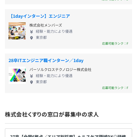
を通じて大きく貢献していけるものと考えています。
また、当社が『みんなの共同仕入れサービス（e-オ
【1dayインターン】エンジニア
ーダーシステム）』、不動在庫となってしまった医
Elasticsearch、Amazon Redshift
株式会社メンバーズ
薬品を全国の調剤薬局同士が売買できるマッチング
経験・能力により優遇
サービス『みんなのお薬箱』、基幹システムなどの
東京都
各種ITプラットフォームを提供することで、医療体系
応募可能ランク：F
変革の最前線に立つ調剤薬局、医療機関、介護施
設、医薬品卸業者の生産性の一層の向上と経営効
28卒ITエンジニア職インターン／1day
率・収益の改善、そして貴重な医薬品の廃棄ロス削
パーソルクロステクノロジー株式会社
減に貢献できることは重要な使命と考えています。
経験・能力により優遇
東京都
【開発環境】
応募可能ランク：F
・言語：PHP、Node.js、Python、HTML、Javacript、
CSS
・バージョン管理：Git
株式会社くすりの窓口が募集中の求人
・リポジトリ管理：BitBucket
・フレームワーク：FuelPHP、Zend Framework 2
・IDE：Visial Studio、Eclipse
・システム環境：AWS
27卒【全国6拠点／エリア別採用】ヘルスケア領域DX◎研修