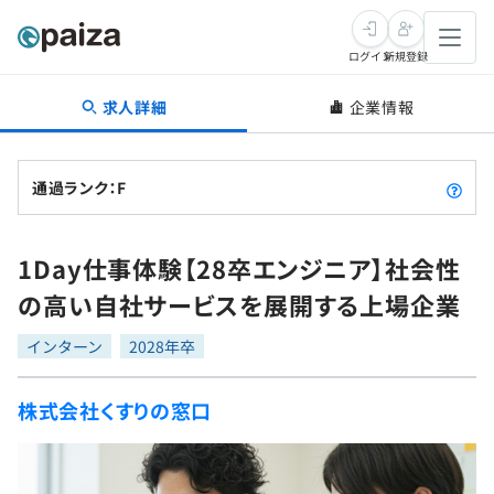
ログイン
新規登録
求人詳細
企業情報
転職・キャリア
未経験転職
求人検索
通過ランク：F
新卒就活
求人検索
インタビュー
1Day仕事体験【28卒エンジニア】社会性
学習
求人検索
インタビュー
転職成功ガイド
の高い自社サービスを展開する上場企業
本選考
スキルチェック
講座一覧
転職成功ガイド
転職エージェント
インターン
2028年卒
ゲーム・マンガ
インターン
プログラミング言語
問題集
株式会社くすりの窓口
メディア
SQL
4択課題
新卒エージェント
paizaとは？
Tech Team Journal
評価結果一覧
ナレッジ