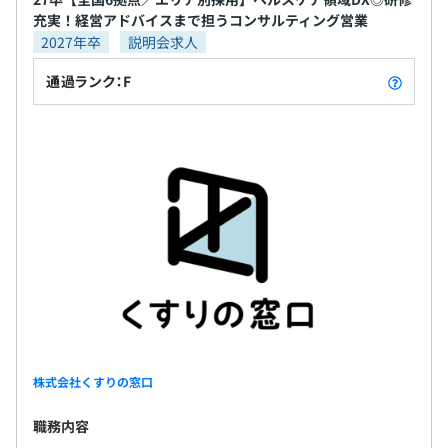
・CI：Jenkins
充実！経営アドバイスまで担うコンサルティング営業
2027年卒
説明会求人
・サーバ監視：Zabbix
・DB：Amazon RDS（MySQL、Aurora）、Amazon
通過ランク：F
DynamoDB、PostgreSQL804（on Amazon RedShift）
◆半期ごとの目標設定・振り返りによる評価で決まりま
す。
設立当初から、メリトクラシー（実力主義）を理念とし
て、明瞭でわかりやすい人事制度を徹底しています。今ま
での学歴や職歴という過去を評価するのではなく、当社に
ジョインしてから何をしたかという結果・努力を明確に評
価していきます。
株式会社くすりの窓口
職務内容
部署名：システム開発部