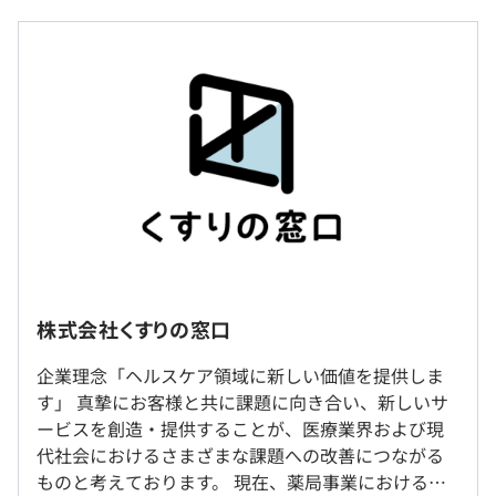
サービスのアップデートに生かしています。
平均残業時間：インターンのためなし
過去３年間の新卒採用者数・離職者数
前年度 採用者数4人 離職者数0人
・『EPAREKくすりの窓口』：月間2,300万PV、累計1,000
実施日のみ
2年度前 採用者数4人 離職者数0人
万予約を超える国内最大級の薬局・ドラッグストア検索、
3年度前 採用者数4人 離職者数0人
予約サービス
過去３年間の新卒採用者数の男女別人数
・『EPARKお薬手帳』：150万DLを超える、家族全員の服
前年度 男性3人 女性1人
薬情報を簡単にデータ管理できる、電子お薬手帳アプリ
インターンのためなし
2年度前 男性4人 女性0人
・『Pharmacy Support』：薬局業界に特化した予約管
3年度前 男性4人 女性0人
理・決済管理・顧客管理の簡単一元化システム
受動喫煙防止措置に関する事項
・『e-オーダー』：医薬品の在庫管理とAIで需要予測を行
従業員に対する受動喫煙対策：敷地内禁煙（喫煙場所あり
株式会社くすりの窓口
う自動発注システム
インターンのためなし
※電子タバコのみ）
・『みんなのお薬箱』：不動在庫になった医薬品の出品・
研修の有無及び内容
企業理念「ヘルスケア領域に新しい価値を提供しま
落札が行えるマーケットプレイス
す」 真摯にお客様と共に課題に向き合い、新しいサ
e-ラーニングシステムを活用して社員ごとに必要な科目に
・『HOSPITAL SUPPORT』：オンライン診療と電話診療
ービスを創造・提供することが、医療業界および現
ついて受講していただき知識を身に着けていただきます。
に対応したシステム
雇用形態により異なります
代社会におけるさまざまな課題への改善につながる
自己啓発支援の有無及びその内容
「池袋駅」より徒歩6分
・『iPadケア記録アプリ』：介護現場に特化した記録用ア
ものと考えております。 現在、薬局事業における加
スキルアップ支援制度があり、資格取得等の際一部補助を