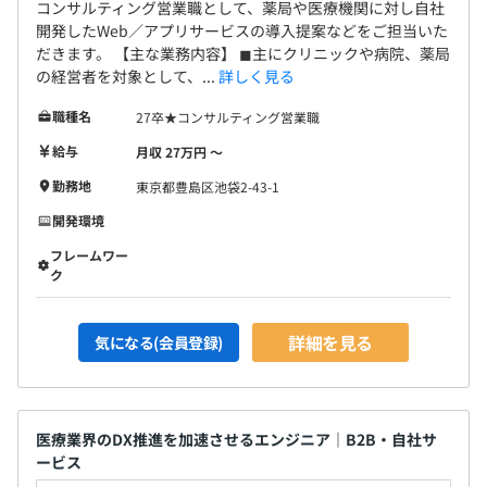
社員数：正社員数50名
コンサルティング営業職として、薬局や医療機関に対し自社
開発したWeb／アプリサービスの導入提案などをご担当いた
特徴：当社の提供サービスを始め、インフラ部門やセキュ
だきます。 【主な業務内容】 ◼︎主にクリニックや病院、薬局
リティなどを担当しているエンジニア集団の組織です。
の経営者を対象として、...
詳しく見る
開発商材：主に下記3つになります。
・『e-オーダー』：医薬品の在庫管理とAIで需要予測をお
職種名
27卒★コンサルティング営業職
こなう自動発注システム
給与
月収 27万円 〜
・『みんなのお薬箱』：デッドストックになった医薬品の
勤務地
東京都豊島区池袋2-43-1
出品・落札がおこなえるマーケットプレイス
・『HOSPITAL SUPPORT』：オンライン診療と電話診療
開発環境
に対応したシステム
フレームワー
など
ク
詳細を見る
気になる(会員登録)
医療業界のDX推進を加速させるエンジニア｜B2B・自社サ
ービス
各プロジェクトチーム数は10人以下となります。