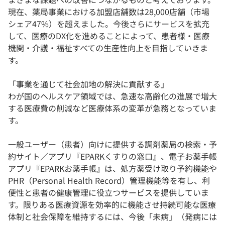
現在、薬局事業における加盟店舗数は28,000店舗（市場
シェア47%）を超えました。今後さらにサービスを拡充
して、医療のDX化を進めることによって、患者様・医療
機関・介護・福祉すべての生産性向上を目指していきま
す。
「事業を通じて社会加地の解決に貢献する」
わが国のヘルスケア領域では、急速な高齢化の進展で増大
する医療費の削減など医療体系の変革が急務となっていま
す。
一般ユーザー（患者）向けに提供する調剤薬局の検索・予
約サイト／アプリ『EPARKくすりの窓口』、電子お薬手帳
アプリ『EPARKお薬手帳』は、処方薬受け取り予約機能や
PHR（Personal Health Record）管理機能等を有し、利
便性と患者の健康管理に役立つサービスを提供していま
す。限りある医療資源を効率的に機能させ持続可能な医療
体制と社会保障を維持するには、今後「未病」（発病には