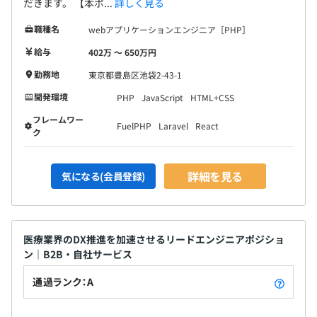
だきます。 【本ポ...
詳しく見る
職種名
webアプリケーションエンジニア［PHP］
給与
402万 〜 650万円
勤務地
東京都豊島区池袋2-43-1
開発環境
PHP
JavaScript
HTML+CSS
フレームワー
FuelPHP
Laravel
React
ク
詳細を見る
気になる(会員登録)
医療業界のDX推進を加速させるリードエンジニアポジショ
ン｜B2B・自社サービス
通過ランク：A