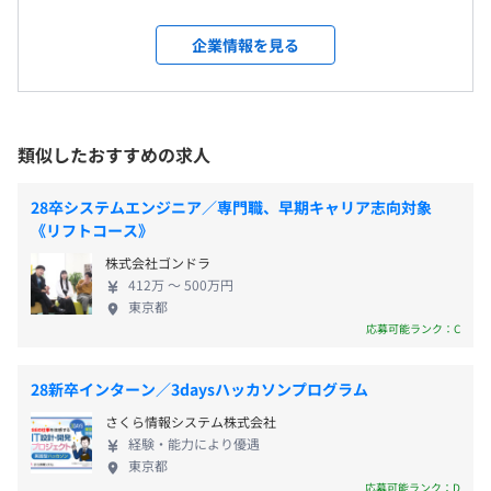
プリケーション
盟店舗数は28,000店舗（市場シェア47%）を超えま
しております。
した。今後さらにサービスを拡充して、医療のDX化
企業情報を見る
メンター制度の有無
雇用関係なし
を進めることによって、患者様・医療機関・介護・
なし
福祉すべての生産性向上を目指していきます。 「事
入社後はチームリーダーの下、OJTで一緒に開発をしてい
キャリアコンサルティング制度の有無及びその内容
業を通じて社会加地の解決に貢献する」 わが国のヘ
きます。まずは社内の開発スタイルに慣れてもらえればと
なし
ルスケア領域では、急速な高齢化の進展で増大する
類似したおすすめの求人
思います。
社内検定等の制度の有無及びその内容
医療費の削減など医療体系の変革が急務となってい
業界に関しての知識はほとんど必要ではないので、業界未
なし
ます。 一般ユーザー（患者）向けに提供する調剤薬
28卒システムエンジニア／専門職、早期キャリア志向対象
経験の方でも安心して参画いただけます。
局の検索・予約サイト／アプリ『EPARKくすりの窓
《リフトコース》
困ったことがあれば随時相談できる環境ですので、安心し
口』、電子お薬手帳アプリ『EPARKお薬手帳』は、
てキャッチアップいただければと思います。
株式会社ゴンドラ
処方薬受け取り予約機能やPHR（Personal Health
412万 〜 500万円
Record）管理機能等を有し、利便性と患者の健康管
前年度の月平均所定外労働時間の実績
東京都
理に役立つサービスを提供しています。限りある医療
応募可能ランク：C
20.0時間
資源を効率的に機能させ持続可能な医療体制と社会
保障を維持するには、今後「未病」（発病には至ら
28新卒インターン／3daysハッカソンプログラム
ないものの健康な状態から離れつつある状態）への
さくら情報システム株式会社
対応が重要性を増していくものとみられます。当社
経験・能力により優遇
は、病気を未然に防ぎ疾病の重症化を防ぐ「未病」
東京都
Zabbix
対策を医療機関等が進めていくうえでも、その機能
応募可能ランク：D