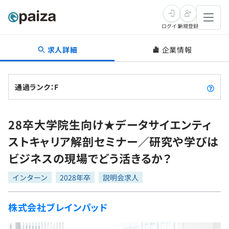
ログイン
新規登録
求人詳細
企業情報
転職・キャリア
未経験転職
求人検索
通過ランク：F
新卒就活
求人検索
インタビュー
28卒大学院生向け★データサイエンティ
学習
求人検索
インタビュー
転職成功ガイド
ストキャリア解剖セミナー／研究や学びは
本選考
スキルチェック
講座一覧
ビジネスの現場でどう活きるか？
転職成功ガイド
転職エージェント
ゲーム・マンガ
インターン
プログラミング言語
インターン
問題集
2028年卒
説明会求人
メディア
SQL
4択課題
株式会社ブレインパッド
新卒エージェント
paizaとは？
Tech Team Journal
評価結果一覧
ナレッジ