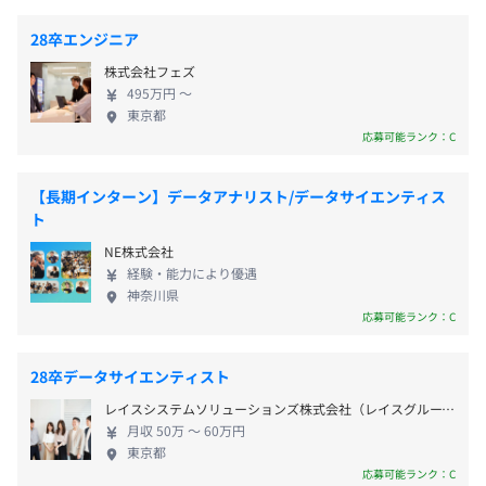
ってデータの重要性はますます高まっており、当社
のルールベースレコメンドを実現。
―――――――――――
の果たす役割も大きくなってきています。 データを
〈年間休日：123日〉
28卒エンジニア
活用した生産性や効率性の改善、および革新を求め
▪️株式会社りそなホールディングス
・土曜・日曜
株式会社フェズ
る機運は確実に高まり続け、その実現のために必要
業界他社に一歩先んじたデジタル化を進める同社と資本業
・祝日
役員及び管理的地位にある者に占める女性の割合
495万円 〜
な技術が次々と生み出され、その活用が期待されて
務提携。「金融✕データ」の力で、新しいい銀行の形と地
・マイタイム休暇
役員11.1%
東京都
います。私たちはまさに、その真価が問われる時代を
域経済への貢献を目指す。
・シックリーブ休暇
管理職6.3%
応募可能ランク：C
迎え、使命の実現に向かって具体的に歩んで行くス
・年末年始休暇
テージへと入りました。 プロフェッショナルとし
その他多数
・その他会社が定めた休日
【長期インターン】データアナリスト/データサイエンティス
て、日々業務に取り組む社員は、素粒子物理学の博
・年次有給休暇（入社3カ月経過後の翌月1日に付与、半
ト
士号保有者から数学者や元大学教員、大手広告代理
日単位での取得可能）
NE株式会社
店やアドテクノロジー企業からの転職者など、多様
【プロダクト一覧】
・慶弔休暇
経験・能力により優遇
性に富んだ、高度な経験をもつ人材が多数在籍して
◆パーソナライズ基盤・施策実行
・介護休業
神奈川県
おります。 彼らとともに高め合い、刺激を与え合い
・Rtoaster（アールトースター）レコメンドエンジン・プ
・産前産後休暇制度
応募可能ランク：C
ながら成長し、当社の新しいフェーズをつくり上げ
ライベートDMP・CDP
・育児休業制度 など
ていく仲間を歓迎いたします。 当社は、働きやすい
・Ligla（リグラ）LINE特化型マーケティングオートメー
28卒データサイエンティスト
環境づくりに注力しています。月残業時間は11時間
ション
レイスシステムソリューションズ株式会社（レイスグループ）
以内のため、プライベートも充実。 また、リモート
・Probance（プロバンス）BtoC向け マーケティングオ
月収 50万 〜 60万円
勤務も可能で、在宅／出社を選んで働くことができ
ートメーション
以下は採用時の情報です
東京都
ます。 フレックス制のコアタイムは11:00～16:00の
・Conomi（コノミ）マッチングエンジン
―――――――――――
応募可能ランク：C