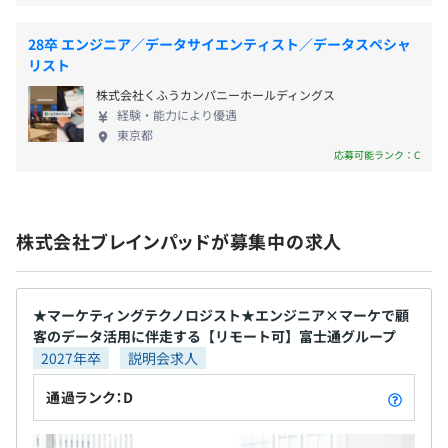
ため、自分の業務量やその日のスケジュールに合わ
・exQuick（イクスクイック）ダイナミックセグメンテー
・残業代
せて出社でき、お子さんの送り迎えなど子育て世代
ションシステム
・交通費
28卒 エンジニア／データサイエンティスト／データスペシャ
をはじめとして好評です。 ※昨年オフィスを移転。
・SKILL-UP-AID ※個人のスキルアップのためにできる
リスト
フリーアドレスを採用したさらに働きやすい職場環
◆アナリティクス・予測・機械学習
制度（年額12万円まで）
株式会社くふうカンパニーホールディングス
境となりました。 ★★当社の事業領域★★ 〜データ
・Brandwatch ソーシャルメディアアナリティクス
経験・能力により優遇
にまつわる技術と専門性を駆使した2種類のサービス
・Tableau ビジネス・インテリジェンスツール
東京都
を組み合わせ、企業のデータ活用、DX課題の解決を
・Altair Analytics 統計解析・ビッグデータ加工システム
応募可能ランク：C
支援しています〜 1.プロフェッショナルサービス事
以下は採用時の情報です
業 プロダクト事業 データ分析、システム開発を含む
◆クラウドプラットフォーム
―――――――――――
コンサルティング、 人的支援を通じて、顧客企業の
・Microsoft Azure
賞与：年1回 ※初年度のみ在籍月数に応じた賞与支給
株式会社ブレインパッドが募集中の求人
データ活用を支援 （データサイエンティスト200名
・Google Cloud
以上、ビジネスコンサルタント50名以上、エンジニ
・Amazon Web Service
ア100名以上在籍） 2.プロダクト事業 自社プロダク
・Snowflake
★マーケティングテクノロジスト★エンジニア×マーケで顧
トや、独自性の強い海外プロダクトの提供を通じ
以下は採用時の情報です
客のデータ活用に伴走する【リモート可】富士通グループ
て、顧客のデータ活用を支援
―――――――――――
2027年卒
説明会求人
給与査定：年1回
・SKILL-UP-AID
通過ランク：D
年額12万円まで、個人のスキルアップのため自由に活用
出来る制度があります。多くの社員が活用し、スキルアッ