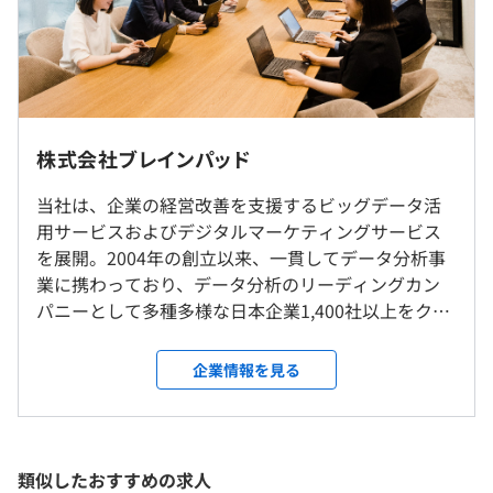
－固定残業代分を超える時間外労働は1分単位で計算し追
データ活用人材の育成プログラムを提供。ビジネスとデー
加支給
タ分析をつなぐ「ビジネス・アナリスト」を育成。
※本社勤務もしくはお客さま先での勤務となります（お客
－昇給：年1回
さま先での常駐は少なめです）
－賞与：年1回 ※初年度は在籍月数に応じた支給あり
▪️ヤフー株式会社
研修の有無及び内容
※リモート（在宅勤務）可
10年以上にわたりデータ活用をご支援させていただいて
※転勤はありません
新入社員研修（入社後3か月間）：ビジネス基礎、技術基
いる、ブレインパッドのトップクライアントの一つ。
株式会社ブレインパッド
礎を学んだ上で、先輩社員を仮想顧客としたプロジェクト
体験に取り組んでいただきます。
受動喫煙防止措置に関する事項
当社は、企業の経営改善を支援するビッグデータ活
▪️伊藤忠商事株式会社
以下は採用時の情報です
自己啓発支援の有無及びその内容
屋内禁煙（屋外に喫煙場所あり）
用サービスおよびデジタルマーケティングサービス
DXを前提とした成長戦略を掲げる同社と資本業務提携。
―――――――――――
・『SKILL-UP-AID』年額12万円まで、個人のスキルアッ
を展開。2004年の創立以来、一貫してデータ分析事
顧客創造価値の増大に加え、SDGs、ESG領域の価値創造
フレックスタイム制（コアタイム11：00〜16：00）
プのために活用出来る制度です。多くの社員が活用し、ス
業に携わっており、データ分析のリーディングカン
も目指す。
標準勤務時間：8時間/日
キルアップに努めています。
パニーとして多種多様な日本企業1,400社以上をクラ
休憩時間：【採用時】60分 ※昼食時間は業務の都合によ
・『BOOK-AID』業務に必要な書籍であれば、全額会社が
イアントに持ち、確かな実績と信頼を構築していま
▪️トヨタ自動車株式会社
り各々の自主性に任せています
購入サポートします。
す。「データ活用の促進を通じて持続可能な未来をつ
「マテリアルズ・インフォマティクス（MI）」を活用し
平均残業時間：【採用時】平均10時間42分／月
企業情報を見る
メンター制度の有無
くる」をミッションとして、「ビッグデータ」とい
た解析サービスの立ち上げを支援。
あり
う言葉もない時代からデータの重要性に着目し続け
キャリアコンサルティング制度の有無及びその内容
てきた当社の経験・ノウハウは他社を圧倒している
▪️日本航空株式会社
と自負しています。 現在、「人工知能」の登場によ
「Rtoaster」の導入事例。常時100本、年間1,000本以上
以下は採用時の情報です
相談がある場合には、人事の有資格者が対応いたします。
類似したおすすめの求人