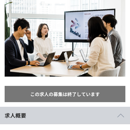
イベント・セミナー
paiza times
再チャレンジ結果一覧
リファレンス
インタビュー
note
就活成功ガイド
プラン
個人向けプラン
法人向けプラン
学校向けプラン
契約内容・クーポン
この求人の募集は終了しています
求人概要