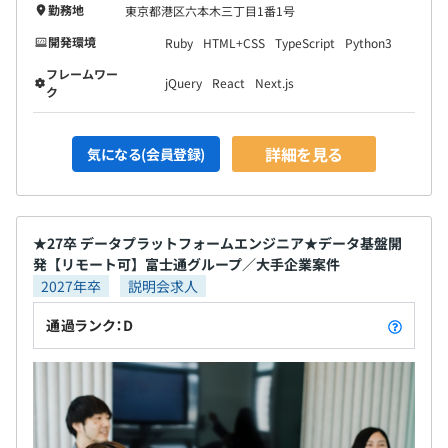
勤務地
東京都港区六本木三丁目1番1号
開発環境
Ruby
HTML+CSS
TypeScript
Python3
フレームワー
jQuery
React
Next.js
ク
詳細を見る
気になる(会員登録)
★27卒 データプラットフォームエンジニア★データ基盤開
発【リモート可】富士通グループ／大手企業案件
2027年卒
説明会求人
通過ランク：D