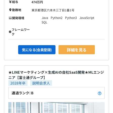
給与
474万円
勤務地
東京都港区六本木三丁目1番1号
Java
Python2
Python3
JavaScript
開発環境
SQL
フレームワー
PJより異なります
ク
詳細を見る
気になる(会員登録)
★LINEマーケティング×生成AIの自社SaaS開発★MLエンジ
ニア【富士通グループ】
2028年卒
説明会求人
通過ランク：B