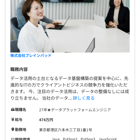
株式会社ブレインパッド
職務内容
データ活用の土台となるデータ基盤構築の提案を中心に、先
進的なITの力でクライアントビジネスの競争力を強化いただ
きます。 今、注目のデータ活用は、データの整備なしには成
り立ちません。 当社のデータ...
詳しく見る
職種名
27卒★データプラットフォームエンジニア
給与
474万円
勤務地
東京都港区六本木三丁目1番1号
Java
Python2
Python3
JavaScript
開発環境