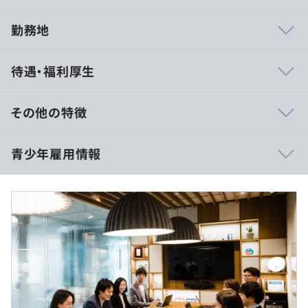
勤務地
部門の雰囲気
待遇・福利厚生
・新しいことにどんどんチャレンジしていくマインドと文
化があります。
・フラットな雰囲気のため、役職や年数に関係なく意見や
その他の特徴
発言が推奨されているため、若手の意見にも耳を傾けま
す。
以下は採用時の情報です
青少年雇用情報
・裁量権があるため、若手でも自身のスキルに応じて業務
―――――――――――
に取り組むことができます。
月額給与：385,363円
－月30時間分の超過勤務手当73,200円を含む
－通信等補助費含む（月額5,000円、会社が在宅勤務を認
めた場合）
過去３年間の新卒採用者数・離職者数
【開発実績】
前年度 採用者数42人 離職者数0人
入社一時金：30万円
〜当社がデータ活用を支援したクライアントは、業界を問
2年度前 採用者数51人 離職者数0人
初年度賞与：在籍月数に応じた支給あり
わず1,400社を超えます。その一例をご紹介します〜
3年度前 採用者数41人 離職者数5人
モデル年収：500万円
平均勤続年数
▪️アサヒグループジャパン株式会社
3.5年