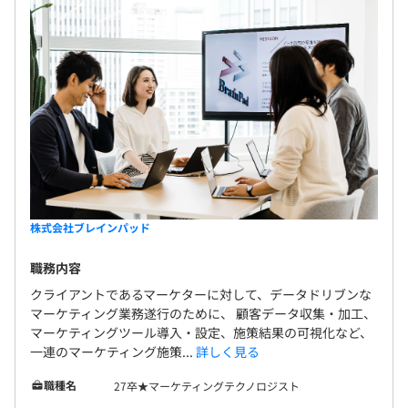
プに努めています。
社会保険完備（健康保険〈関東ITソフトウェア健康保険組
・BOOK-AID
合加入〉・厚生年金保険、雇用保険・労災保険）
業務に必要な書籍であれば、全額会社が購入サポートしま
す。
雇用関係なし
・年に1回、目標設定・振り返りによる評価をおこなって
います。
・年功序列でないため、仕事の成果が評価に直接結びつき
以下は採用時の情報です
株式会社ブレインパッド
ます。
―――――――――――
3カ月（期間中、待遇の変更はありません）
職務内容
クライアントであるマーケターに対して、データドリブンな
マーケティング業務遂行のために、 顧客データ収集・加工、
・アナリティクスコンサルティングユニット：150～200
マーケティングツール導入・設定、施策結果の可視化など、
名程度
一連のマーケティング施策...
詳しく見る
職種名
27卒★マーケティングテクノロジスト