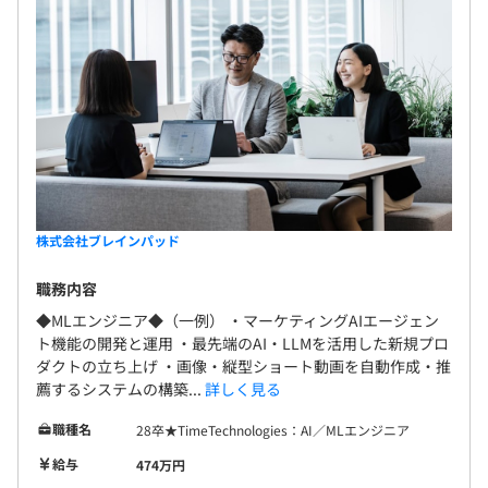
株式会社ブレインパッド
職務内容
◆MLエンジニア◆（一例） ・マーケティングAIエージェン
ト機能の開発と運用 ・最先端のAI・LLMを活用した新規プロ
ダクトの立ち上げ ・画像・縦型ショート動画を自動作成・推
薦するシステムの構築...
詳しく見る
職種名
28卒★TimeTechnologies：AI／MLエンジニア
給与
474万円