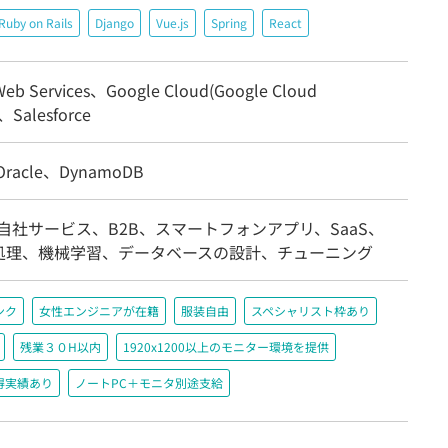
Ruby on Rails
Django
Vue.js
Spring
React
eb Services、Google Cloud(Google Cloud
)、Salesforce
racle、DynamoDB
自社サービス、B2B、スマートフォンアプリ、SaaS、
処理、機械学習、データベースの設計、チューニング
ンク
女性エンジニアが在籍
服装自由
スペシャリスト枠あり
残業３０H以内
1920x1200以上のモニター環境を提供
得実績あり
ノートPC＋モニタ別途支給