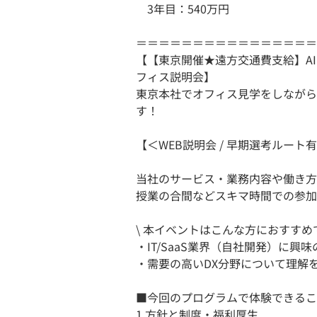
3年目：540万円
＝＝＝＝＝＝＝＝＝＝＝＝＝＝＝＝
【【東京開催★遠方交通費支給】A
フィス説明会】
東京本社でオフィス見学をしながら
す！
【＜WEB説明会 / 早期選考ルート
当社のサービス・業務内容や働き方
授業の合間などスキマ時間での参加
\ 本イベントはこんな方におすすめで
・IT/SaaS業界（自社開発）に興
・需要の高いDX分野について理解
■今回のプログラムで体験できること(
1.方針と制度・福利厚生