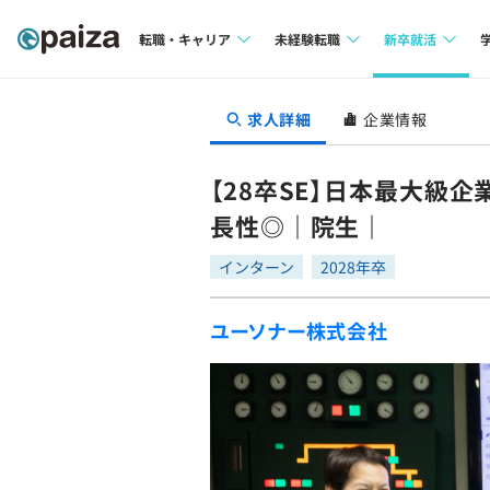
転職・キャリア
未経験転職
新卒就活
求人検索
求人検索
求人検索
求人詳細
企業情報
本選考
インタビュー
インタビュー
インターン
【28卒SE】日本最大級
転職成功ガイド
転職成功ガイド
長性◎｜院生｜
新卒エージェ
転職エージェント
インターン
2028年卒
イベント・セ
ユーソナー株式会社
インタビュー
就活成功ガイ