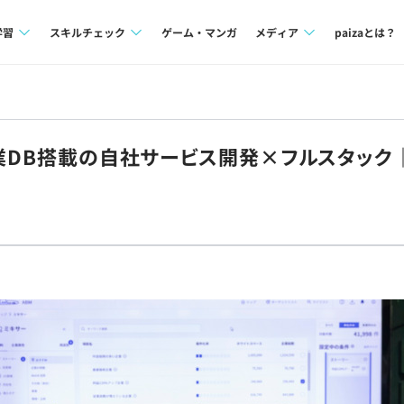
学習
スキルチェック
ゲーム・マンガ
メディア
paizaとは？
講座一覧
プログラミング言語
Tech Team Journal
問題集
SQL
paiza times
企業DB搭載の自社サービス開発×フルスタック
4択課題
評価結果一覧
note
ント
ナレッジ
再チャレンジ結果一覧
ミナー
リファレンス
プラン
ド
個人向けプラン
法人向けプラン
学校向けプラン