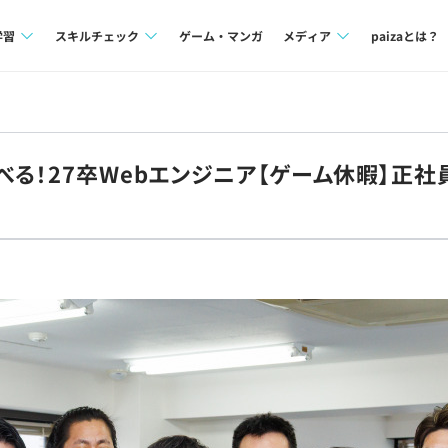
学習
スキルチェック
ゲーム・マンガ
メディア
paizaとは？
講座一覧
プログラミング言語
Tech Team Journal
問題集
SQL
paiza times
べる！27卒Webエンジニア【ゲーム休暇】正
4択課題
評価結果一覧
note
ント
ナレッジ
再チャレンジ結果一覧
ミナー
リファレンス
プラン
ド
個人向けプラン
法人向けプラン
学校向けプラン