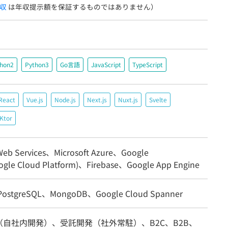
収
は年収提示額を保証するものではありません）
thon2
Python3
Go言語
JavaScript
TypeScript
React
Vue.js
Node.js
Next.js
Nuxt.js
Svelte
Ktor
eb Services、Microsoft Azure、Google
ogle Cloud Platform)、Firebase、Google App Engine
ostgreSQL、MongoDB、Google Cloud Spanner
（自社内開発）、受託開発（社外常駐）、B2C、B2B、