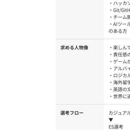
・ハッカ
・Git/
・チーム
・AIツール
のある方
求める人物像
・楽しん
・責任感
・ゲーム
・アルバ
・ロジカ
・海外留
・英語の
・世界に
選考フロー
カジュア
▼
ES選考