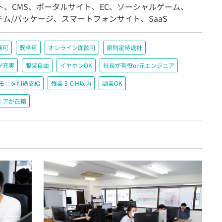
ト、CMS、ポータルサイト、EC、ソーシャルゲーム、
ム/パッケージ、スマートフォンサイト、SaaS
務可
既卒可
オンライン面談可
原則定時退社
が充実
服装自由
イヤホンOK
社長が現役or元エンジニア
＋モニタ別途支給
残業３０H以内
副業OK
ニアが在籍