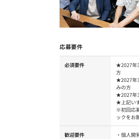
応募要件
必須要件
★202
方
★2027
みの方
★2027
★上記い
※初回応
ックをお
歓迎要件
・個人開