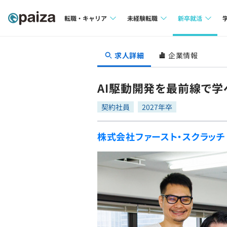
転職・キャリア
未経験転職
新卒就活
求人検索
求人検索
求人検索
求人詳細
企業情報
本選考
インタビュー
インタビュー
インターン
AI駆動開発を最前線で学
転職成功ガイド
転職成功ガイド
契約社員
2027年卒
新卒エージェ
転職エージェント
株式会社ファースト・スクラッチ
イベント・セ
インタビュー
就活成功ガイ