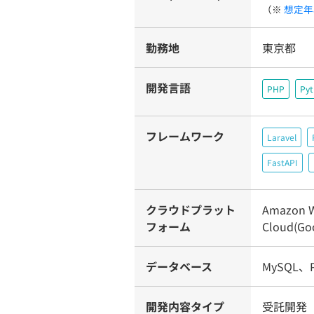
（※
想定年
勤務地
東京都
開発言語
PHP
Py
フレームワーク
Laravel
FastAPI
クラウドプラット
Amazon W
フォーム
Cloud(Go
データベース
MySQL、P
開発内容タイプ
受託開発