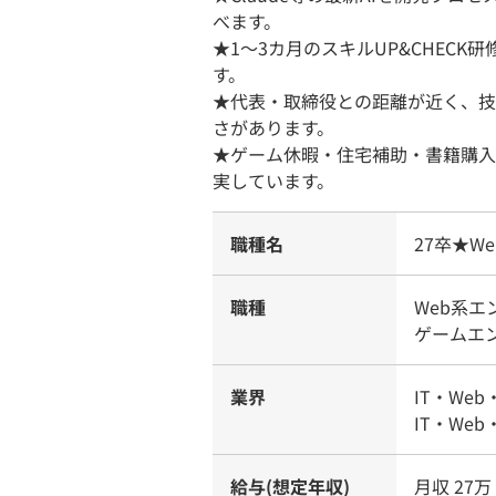
べます。
★1〜3カ月のスキルUP&CHEC
す。
★代表・取締役との距離が近く、技
さがあります。
★ゲーム休暇・住宅補助・書籍購入
実しています。
職種名
27卒★W
職種
Web系
ゲームエ
業界
IT・Web
IT・Web
給与(想定年収)
月収 27万