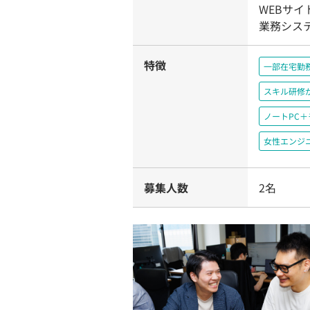
WEBサイ
業務システ
特徴
一部在宅勤
スキル研修
ノートPC
女性エンジ
募集人数
2名