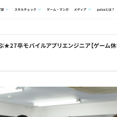
学習
スキルチェック
ゲーム・マンガ
メディア
paizaとは？
講座一覧
プログラミング言語
Tech Team Journal
問題集
SQL
paiza times
ぶ★27卒モバイルアプリエンジニア【ゲーム
4択課題
評価結果一覧
note
ント
ナレッジ
再チャレンジ結果一覧
ミナー
リファレンス
プラン
ド
個人向けプラン
法人向けプラン
学校向けプラン