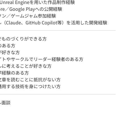
／Unreal Engineを用いた作品制作経験
ore／Google Playへの公開経験
ソン／ゲームジャム参加経験
（Claude、GitHub Copilot等）を活用した開発経験
でものづくりができる方
のある方
が好きな方
イトやサークルでリーダー経験者のある方
ルに考えることが好きな方
学経験のある方
文章を読むことに抵抗がない方
通用する技術を身につけたい方
ル面談