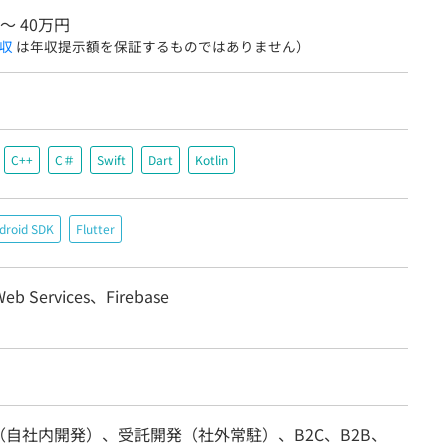
 〜 40万円
収
は年収提示額を保証するものではありません）
C++
C＃
Swift
Dart
Kotlin
droid SDK
Flutter
eb Services、Firebase
（自社内開発）、受託開発（社外常駐）、B2C、B2B、