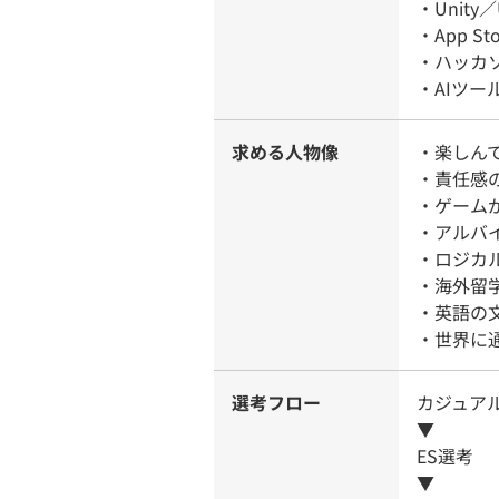
・Unity
・App St
・ハッカ
・AIツール
求める人物像
・楽しん
・責任感
・ゲーム
・アルバ
・ロジカ
・海外留
・英語の
・世界に
選考フロー
カジュア
▼
ES選考
▼