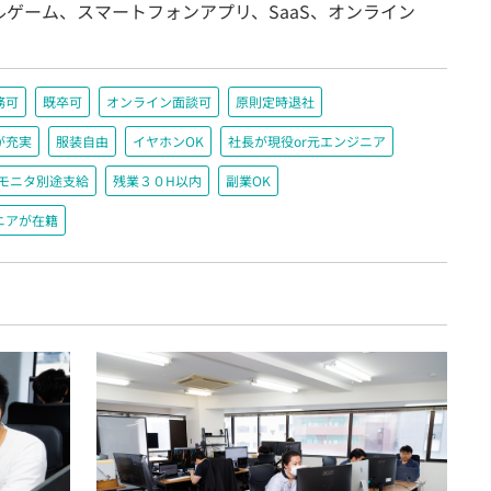
ルゲーム、スマートフォンアプリ、SaaS、オンライン
務可
既卒可
オンライン面談可
原則定時退社
が充実
服装自由
イヤホンOK
社長が現役or元エンジニア
＋モニタ別途支給
残業３０H以内
副業OK
ニアが在籍