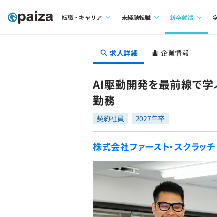
転職・キャリア
未経験転職
新卒就活
求人検索
求人検索
求人検索
求人詳細
企業情報
本選考
インタビュー
インタビュー
インターン
AI駆動開発を最前線で学
転職成功ガイド
転職成功ガイド
勤務
新卒エージェ
転職エージェント
契約社員
2027年卒
イベント・セ
株式会社ファースト・スクラッチ
インタビュー
就活成功ガイ