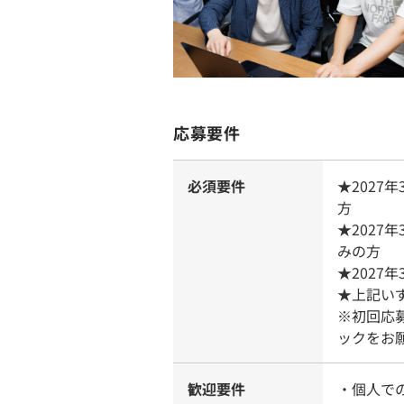
応募要件
必須要件
★202
方
★2027
みの方
★2027
★上記い
※初回応
ックをお
歓迎要件
・個人で