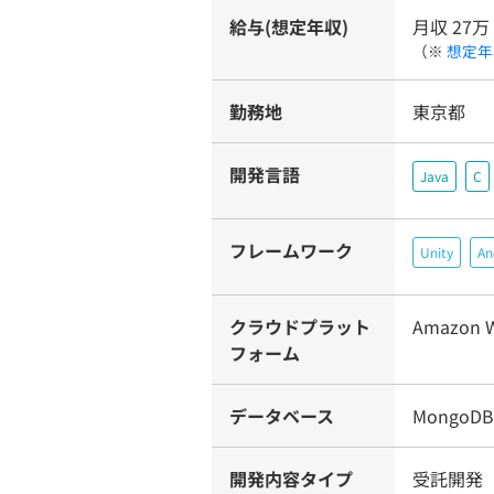
給与(想定年収)
月収 27万
（※
想定年
勤務地
東京都
開発言語
Java
C
フレームワーク
Unity
An
クラウドプラット
Amazon W
フォーム
データベース
MongoDB
開発内容タイプ
受託開発