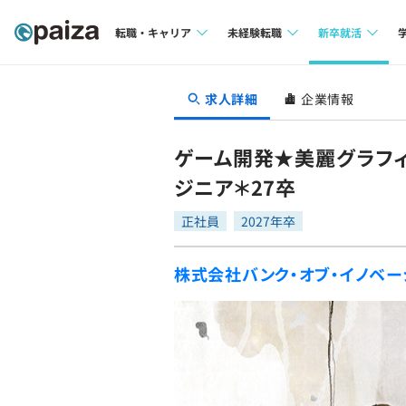
転職・キャリア
未経験転職
新卒就活
求人検索
求人検索
求人検索
求人詳細
企業情報
本選考
インタビュー
インタビュー
インターン
ゲーム開発★美麗グラフ
転職成功ガイド
転職成功ガイド
ジニア＊27卒
新卒エージェ
転職エージェント
正社員
2027年卒
イベント・セ
株式会社バンク・オブ・イノベー
インタビュー
就活成功ガイ