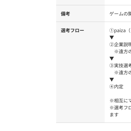
備考
ゲームの
選考フロー
①paiz
▼
②企業説
※遠方の
▼
③実技選
※遠方の
▼
④内定
※相互に
※選考フ
ます