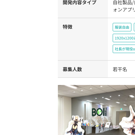
開発内容タイプ
自社製品
ォンアプ
特徴
服装自由
1920x1
社長が現役o
募集人数
若干名