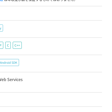
y
P
C
C++
Android SDK
eb Services