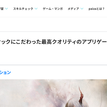
学習
スキルチェック
ゲーム・マンガ
メディア
paizaとは？
講座一覧
プログラミング言語
Tech Team Journal
問題集
SQL
paiza times
ィックにこだわった最高クオリティのアプリゲ
4択課題
評価結果一覧
note
ント
ナレッジ
再チャレンジ結果一覧
ミナー
リファレンス
ション
プラン
ド
個人向けプラン
法人向けプラン
学校向けプラン