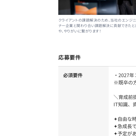
クライアントの課題解決のため、当社のエンジニ
ナー企業と関わり合い課題解決に貢献できたと
や、やりがいに繋がります！
応募要件
必須要件
・2027
※既卒の方
＼育成前
IT知識
✦自由な
✦急成長
✦予定が