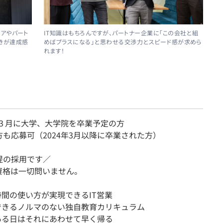
アやパート
IT知識はもちろんですが、パートナー企業に「この会社と組
きが達成感
めばプラスになる」と思わせる交渉力とスピード感が求めら
れます！
年３月に大学、大学院を卒業予定の方
も応募可（2024年3月以降に卒業された方）
提の採用です／
、資格は一切問いません。
時間の使い方が実現できるIT営業
できるノルマのない独自教育カリキュラム
ある日はそれにあわせて早く帰る