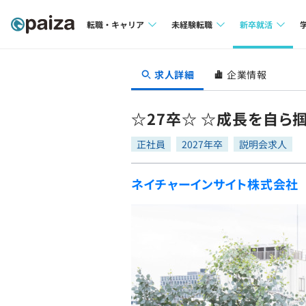
転職・キャリア
未経験転職
新卒就活
求人検索
求人検索
求人検索
求人詳細
企業情報
本選考
インタビュー
インタビュー
インターン
☆27卒☆ ☆成長を自ら
転職成功ガイド
転職成功ガイド
正社員
2027年卒
説明会求人
新卒エージェ
転職エージェント
ネイチャーインサイト株式会社
イベント・セ
インタビュー
就活成功ガイ