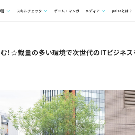
学習
スキルチェック
ゲーム・マンガ
メディア
paizaとは？
講座一覧
プログラミング言語
Tech Team Journal
問題集
SQL
paiza times
掴む！☆裁量の多い環境で次世代のITビジネスを
4択課題
評価結果一覧
note
ント
ナレッジ
再チャレンジ結果一覧
ミナー
リファレンス
プラン
ド
個人向けプラン
法人向けプラン
学校向けプラン