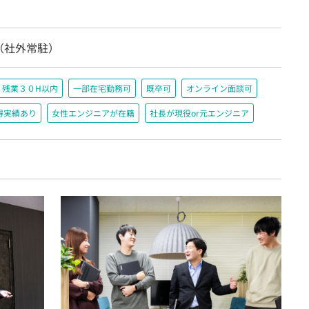
（社外常駐）
残業３０H以内
一部在宅勤務可
既卒可
オンライン面談可
得実績あり
女性エンジニアが在籍
社長が現役or元エンジニア