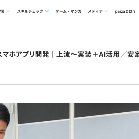
学習
スキルチェック
ゲーム・マンガ
メディア
paizaとは？
講座一覧
プログラミング言語
Tech Team Journal
問題集
SQL
paiza times
・スマホアプリ開発｜上流〜実装＋AI活用／
4択課題
評価結果一覧
note
ント
ナレッジ
再チャレンジ結果一覧
ミナー
リファレンス
プラン
ド
個人向けプラン
法人向けプラン
学校向けプラン