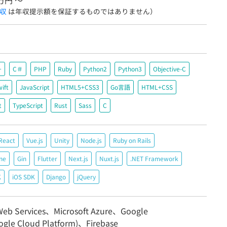
6万円 〜
収
は年収提示額を保証するものではありません）
+
C＃
PHP
Ruby
Python2
Python3
Objective-C
ift
JavaScript
HTML5+CSS3
Go言語
HTML+CSS
t
TypeScript
Rust
Sass
C
React
Vue.js
Unity
Node.js
Ruby on Rails
ne
Gin
Flutter
Next.js
Nuxt.js
.NET Framework
K
iOS SDK
Django
jQuery
eb Services、Microsoft Azure、Google
ogle Cloud Platform)、Firebase