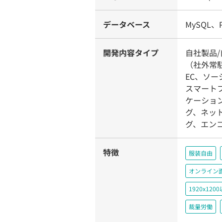
データベース
MySQL、Po
開発内容タイプ
自社製品
（社外常駐
EC、ソ
スマートフ
ケーショ
グ、ネッ
グ、エンコ
特徴
服装自由
オンライン
1920x1
裁量労働