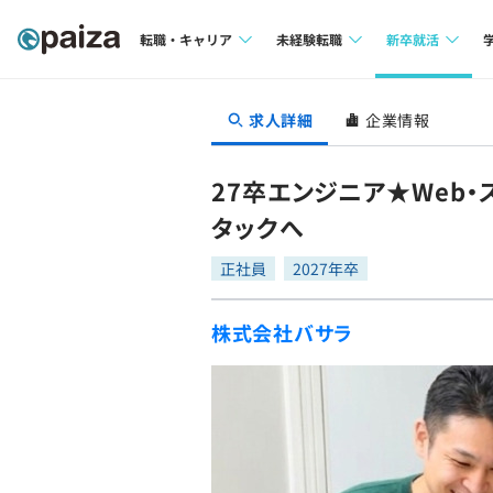
転職・キャリア
未経験転職
新卒就活
求人検索
求人検索
求人検索
求人詳細
企業情報
本選考
インタビュー
インタビュー
インターン
27卒エンジニア★Web
転職成功ガイド
転職成功ガイド
タックへ
新卒エージェ
転職エージェント
正社員
2027年卒
イベント・セ
株式会社バサラ
インタビュー
就活成功ガイ