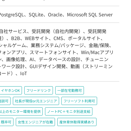
stgreSQL、SQLite、Oracle、Microsoft SQL Server
/自社サービス、受託開発（自社内開発）、受託開発
）、B2B、WEBサイト、CMS、ポータルサイト、
ーシャルゲーム、業務システム/パッケージ、金融/保険、
ォンアプリ、スマートフォンサイト、Win/Macアプリ
ン、画像処理、AI、データベースの設計、チューニン
トワーク設計、GUIデザイン開発、動画（ストリーミン
ード）、IoT
イヤホンOK
フリードリンク
一部在宅勤務可
面談可
社長が現役or元エンジニア
フリーソフト利用可
200以上のモニター環境を提供
ノートPC＋モニタ別途支給
既卒可
女性エンジニアが在籍
産休育休取得実績あり