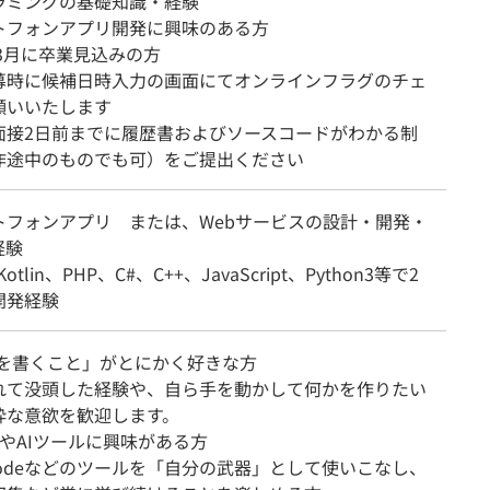
ラミングの基礎知識・経験
トフォンアプリ開発に興味のある方
年3月に卒業見込みの方
募時に候補日時入力の画面にてオンラインフラグのチェ
願いいたします
面接2日前までに履歴書およびソースコードがわかる制
作途中のものでも可）をご提出ください
トフォンアプリ または、Webサービスの設計・開発・
経験
Kotlin、PHP、C#、C++、JavaScript、Python3等で2
開発経験
ドを書くこと」がとにかく好きな方
れて没頭した経験や、自ら手を動かして何かを作りたい
粋な意欲を歓迎します。
術やAIツールに興味がある方
e Codeなどのツールを「自分の武器」として使いこなし、