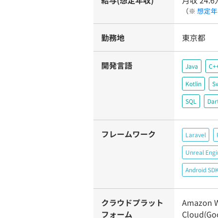
給与(想定年収)
月収 24.
（※
想定年
勤務地
東京都
開発言語
Java
C+
Kotlin
Sw
SQL
Dar
フレームワーク
Laravel
Unreal Engi
Android SD
クラウドプラット
Amazon W
フォーム
Cloud(Go