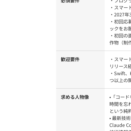
必須要件
・プログ
・スマー
・2027
・初回応
ックをお
・初回の
作物（制
歓迎要件
・スマー
リリース
・Swift、
つ以上の
求める人物像
•「コー
時間を忘
という純
• 最新技
Claud