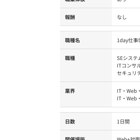
報酬
なし
職種名
1day仕
職種
SEシス
ITコンサ
セキュリ
業界
IT・Web
IT・We
日数
1日間
開催場所
Web+対