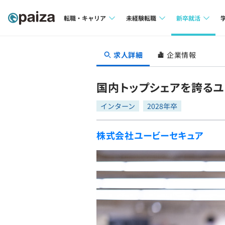
転職・キャリア
未経験転職
新卒就活
求人検索
求人検索
求人検索
求人詳細
企業情報
本選考
インタビュー
インタビュー
インターン
国内トップシェアを誇るユ
転職成功ガイド
転職成功ガイド
インターン
2028年卒
新卒エージェ
転職エージェント
株式会社ユービーセキュア
イベント・セ
インタビュー
就活成功ガイ