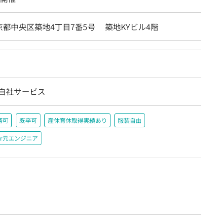
都中央区築地4丁目7番5号 築地KYビル4階
/自社サービス
務可
既卒可
産休育休取得実績あり
服装自由
r元エンジニア