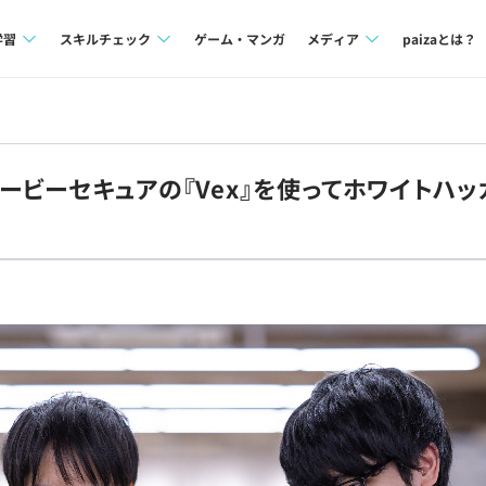
学習
スキルチェック
ゲーム・マンガ
メディア
paizaとは？
講座一覧
プログラミング言語
Tech Team Journal
問題集
SQL
paiza times
ービーセキュアの『Vex』を使ってホワイトハッ
4択課題
評価結果一覧
note
ント
ナレッジ
再チャレンジ結果一覧
ミナー
リファレンス
プラン
ド
個人向けプラン
法人向けプラン
学校向けプラン