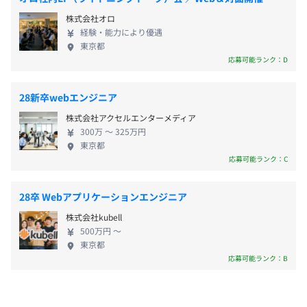
Matcherを主軸とし、新卒向けダイレクトリクルーテ
学生に就活情報をお届けするオウンドメディアです。 業
各種社会保険完備
株式会社オロ
ィングサービス「Matcher Scout」も運営していま
界研究や、OB訪問のやり方、インターン先の選び方な
経験・能力により優遇
す。 採用工数を極力かけず、自社に合う優秀な人材
東京都
ど、様々な角度から学生をサポートする記事を全て内製
のみにアプローチできるスカウトサービスとして、IT
応募可能ランク：D
し、提供しています。
系ベンチャー企業から社員数5,000名の大企業まで約
有期雇用
250社にご利用いただいております。 ＜出会い方に革
◆新卒向けダイレクトリクルーティングサービス
28新卒webエンジニア
命を起こし、かけがえのない出会いを生み出し続け
「Matcher Scout」
株式会社アクセルエンターメディア
る＞というミッションのもと、学生の職選択、ひい
契約更新の有無・契約期間の定め
初期費用0円・完全成功報酬型。
300万 〜 325万円
ては人生選択を後押しするような出会いを生み出し
なし(-)
採用工数を極力かけず、自社に合う優秀な人材のみにアプ
東京都
続けていきます。
応募可能ランク：C
ローチできるスカウトサービスとして、IT系ベンチャー企
契約更新の判断基準
業から社員数5,000名の大企業まで約250社にご利用いた
-
だいております。
28卒 Webアプリケーションエンジニア
株式会社kubell
契約更新の上限
500万円 〜
東京都
-
応募可能ランク：B
・CTOからの直接コードレビュー
・月1の1 on 1
・社内勉強会開催