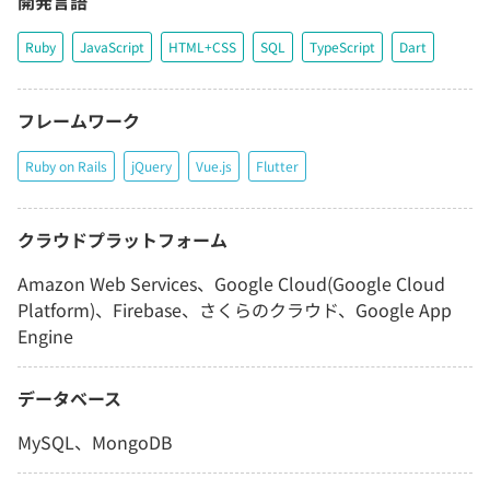
開発言語
Ruby
JavaScript
HTML+CSS
SQL
TypeScript
Dart
フレームワーク
Ruby on Rails
jQuery
Vue.js
Flutter
クラウドプラットフォーム
Amazon Web Services、Google Cloud(Google Cloud
Platform)、Firebase、さくらのクラウド、Google App
Engine
データベース
MySQL、MongoDB