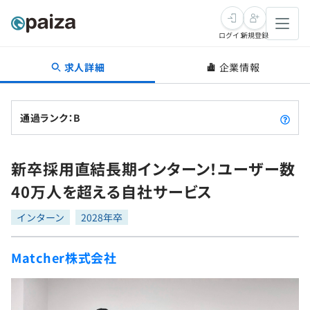
ログイン
新規登録
求人詳細
企業情報
転職・キャリア
未経験転職
求人検索
通過ランク：B
新卒就活
求人検索
インタビュー
新卒採用直結長期インターン！ユーザー数
学習
求人検索
インタビュー
転職成功ガイド
40万人を超える自社サービス
本選考
スキルチェック
講座一覧
転職成功ガイド
転職エージェント
インターン
2028年卒
ゲーム・マンガ
インターン
プログラミング言語
問題集
Matcher株式会社
メディア
SQL
4択課題
新卒エージェント
paizaとは？
Tech Team Journal
評価結果一覧
ナレッジ