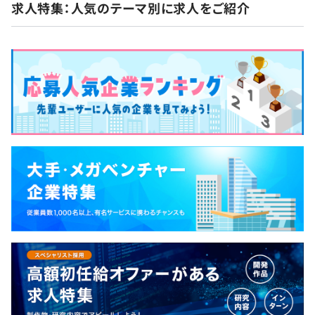
求人特集：人気のテーマ別に求人をご紹介
インターン参加中は3カ月間使用期間あり
※インターン生時の時給は1226/h
交通費支給(上限往復2000円)
ペアプロ、チケット駆動開発
Docker、Kubernetes、Prometheus、Amazon
CloudWatch
BigQuery