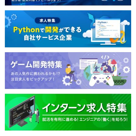
業務は下記の流れで行われることが多いです。
1.ディレクターの要望をヒアリングし、要件定義・提案
2.デザイナーにデザイン依頼
3.開発計画を策定し、上長に確認
4.コーディング・デバック
5.リリース
少人数開発であるため、任せられる領域は広いです。
ユーザー数25万人を超える大規模サービスの開発におい
て、フロントエンド、バックエンドの両法に要件定義の段
階から関われるため、フルスタックエンジニアを目指せる
技術力・経験ができる環境だと思います！