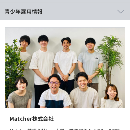
ーファーストで開発できる環境です。
・ディレクターとの距離感が近いので、エンジニア主導で
青少年雇用情報
新機能が追加されることも多々あります。
・風通しが良く、フラットに意見交換できます。
※インターン生時の時給は1226/h
交通費支給(上限往復2000円)
感謝・リスペクトを何よりも大事にしており、採用及び評
過去３年間の新卒採用者数・離職者数
価の基準にもなっています。
前年度 採用者数2人 離職者数0人
それゆえ、月並みな表現ではありますが、気遣いができる
2年度前 採用者数1人 離職者数0人
心根の優しい社員やインターン生が揃っています。
10:00~19:00
3年度前 採用者数0人 離職者数0人
そういった従業員がいることもあり競争するような社風と
休憩時間：13:00~14:00(60分)
過去３年間の新卒採用者数の男女別人数
いうよりかは協力しながらチームとして仕事を進める社風
平均残業時間：月30時間程度
前年度 男性1人 女性1人
です。
2年度前 男性1人 女性0人
その中でも”最小工数最大インパクト”を意識しながら、事
3年度前 男性0人 女性0人
実に基づいて施策を選択していくのも大きな特徴の1つで
す。
休日・休暇
土・日・祝日
年末年始
就業場所の変更範囲
Matcher株式会社
メンター制度の有無
夏季休暇
＜雇入時＞
◆OB・OG訪問マッチングサービス『Matcher』
年次有給休暇
あり