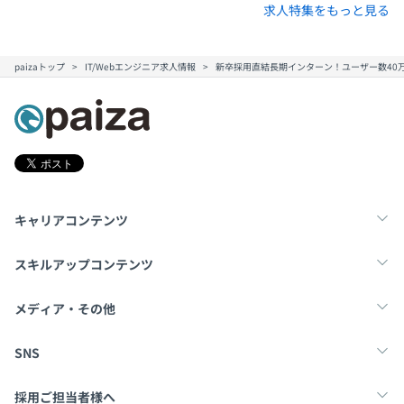
またサービス開発・運用の全体感が掴んで開発していただ
求人特集をもっと見る
けます。
paizaトップ
IT/Webエンジニア求人情報
新卒採用直結長期インターン！ユーザー数40
育成に力を入れており、月1回の育成面談で能力開発上の
課題を自己認識しつつ普段の仕事が能力開発につながるよ
うに支援しています。
また月1回CTOとの1on1面談を実施しています。
キャリアコンテンツ
そこでは先月の反省、来月の目標、中長期的にやりたいこ
とを整理します。
転職・キャリア
未経験転職
新卒就活
面談ででた話を踏まえ、CTOがタスクを振り分けるためキ
スキルアップコンテンツ
ャリア実現に向けて成長できる環境です。
学習
スキルチェック
マンガ・ゲーム
メディア・その他
Tech Team Journal
paiza times
note
SNS
現在のエンジニア職は3名（CTO・社員2名）
今後エンジニアの採用を強化していき、中期的には12〜
X
Facebook
採用ご担当者様へ