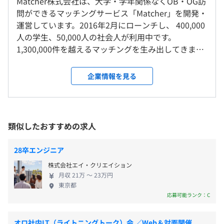
Matcher株式会社は、大学・学年関係なくOB・OG訪
東京本社
https://matcher.jp/
年間休日合計127日
問ができるマッチングサービス「Matcher」を開発・
＜変更範囲＞
「就活相談にのるので、◯◯してくれませんか？」という
運営しています。2016年2月にローンチし、 400,000
会社の定める場所（テレワークを行う場所を含む）
合言葉のもと、 「就活相談をしたい学生」と「お願い事
人の学生、50,000人の社会人が利用中です。
をしたい社会人」を 大学・学年関係なくワンクリックで
前年度の月平均所定外労働時間の実績
1,300,000件を越えるマッチングを生み出してきまし
受動喫煙防止措置に関する事項
繋ぐ、OB訪問マッチングサービスです。国内最大級の
・リモートの有無
40.0時間
た成長サービスです。 「先義後利」を理念として掲
敷地内禁煙
OB・OG訪問マッチングサービスで、リリースから1年半
半年はフル出社をお願いしております。
げ、目先の利益ではなくユーザーさんの体験を第一
企業情報を見る
で、約20,000人のユーザーさんに利用されています。
その後問題なければ最大週2〜3のリモート可能です。
に考えてサービス運営を行っています。より多くの出
学生にとって、合同企業説明会や求人媒体などで“何をす
会いを創り出せるよう、サービスの改善はもちろ
るのか”という情報を得る機会は多くある一方で、“誰とす
・通勤手当（月2万5千円まで）
ん、ユーザー感謝祭などのイベントも定期的に開催
るのか”という情報を得る機会はそう多くありません。
■ 「溜池山王」徒歩3分
・健康診断
しており、利用者との距離が非常に近く、手触り感
類似したおすすめの求人
「Matcher」では、所属大学の先輩以外でも、“気軽にOB
■ 「国会議事堂前」徒歩7分
・社内球技大会
を持って働いていただけます！ 従来の大学経由の
訪問ができる”ようになっており、実際に働いている社会
■ 「虎ノ門」徒歩7分
・シエスタ制度(15分の仮眠)
OB・OG訪問では、所属大学のOB・OGにしか会いに
28卒エンジニア
人と学生の多くの出会いを創出し、“誰とするのか”・“ど
■ 「霞ヶ関」徒歩10分
行くことができません。つまり、志望企業にOB・OG
うなれるのか”という具体的な成長イメージを持ちなが
株式会社エイ・クリエイション
がいなければ、その機会は失われてしまいます。本来
ら、就職活動を進められるような社会づくりを目指してい
月収 21万 〜 23万円
ならば、全ての学生が手を伸ばせば同じように機会
東京都
ます。
昇給査定年 2 回(5月・11月)
や情報を得られるべきではないかという問題意識の
応募可能ランク：C
もと、大学・学年関係なくOB・OG訪問ができるマッ
◆就活情報メディア『Matcher Dictionary』
チングサービス「Matcher」を開発しました。 また
https://matcher.jp/dictionary/
オロ社内LT（ライトニングトーク）会 ／Web＆対面開催