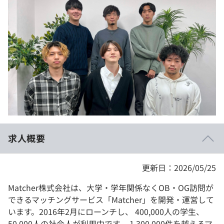
イベント・セミナー
paiza times
再チャレンジ結果一覧
リファレンス
インタビュー
note
就活成功ガイド
プラン
個人向けプラン
法人向けプラン
学校向けプラン
求人概要
契約内容・クーポン
更新日：2026/05/25
Matcher株式会社は、大学・学年関係なくOB・OG訪問が
できるマッチングサービス「Matcher」を開発・運営して
います。2016年2月にローンチし、 400,000人の学生、
50,000人の社会人が利用中です。 1,300,000件を越えるマ