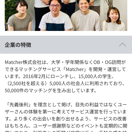
イベント・セミナー
paiza times
再チャレンジ結果一覧
リファレンス
インタビュー
note
就活成功ガイド
プラン
企業の特徴
個人向けプラン
Matcher株式会社は、大学・学年関係なくOB・OG訪問が
法人向けプラン
できるマッチングサービス「Matcher」を開発・運営して
います。2016年2月にローンチし、15,000人の学生、
学校向けプラン
（2,500社を超える）5,000人の社会人に利用されており、
50,000件のマッチングを生み出しています。
契約内容・クーポン
「先義後利」を理念として掲げ、目先の利益ではなくユー
ザーさんの体験を第一に考えてサービス運営を行っていま
す。より多くの出会いを創り出せるよう、サービスの改善
はもちろん、ユーザー感謝祭などのイベントも定期的に開