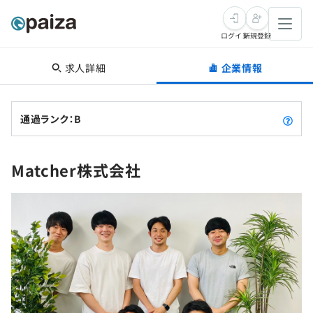
ログイン
新規登録
求人詳細
企業情報
転職・キャリア
未経験転職
求人検索
通過ランク：B
新卒就活
求人検索
インタビュー
Matcher株式会社
学習
求人検索
インタビュー
転職成功ガイド
本選考
スキルチェック
講座一覧
転職成功ガイド
転職エージェント
ゲーム・マンガ
インターン
プログラミング言語
問題集
メディア
SQL
4択課題
新卒エージェント
paizaとは？
Tech Team Journal
評価結果一覧
ナレッジ