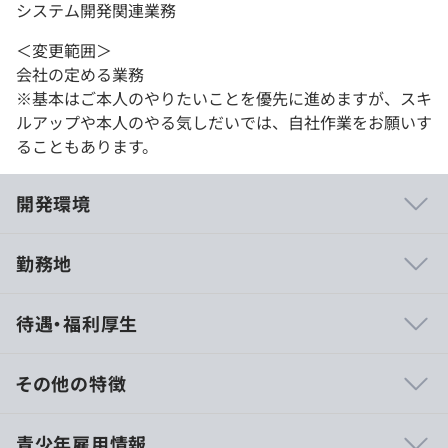
システム開発関連業務
＜変更範囲＞
会社の定める業務
※基本はご本人のやりたいことを優先に進めますが、スキ
ルアップや本人のやる気しだいでは、自社作業をお願いす
ることもあります。
開発環境
勤務地
◆誰も置いていかない社風
待遇・福利厚生
社員数37名、全員の顔と状況が見えるちょうどよい距離
感を大切にしています。チャットでの活発なやり取りや全
社集会を通じて、困っているメンバーがいればチームを超
その他の特徴
えてすぐにフォローする文化が根付いています。
孤独になりがちなエンジニア業務だからこそ、わたしたち
■賃金形態：月給制
青少年雇用情報
は「つながり」と「温かさ」を何よりも重視した組織づく
■賃金の決定方法：当社規定により決定いたします