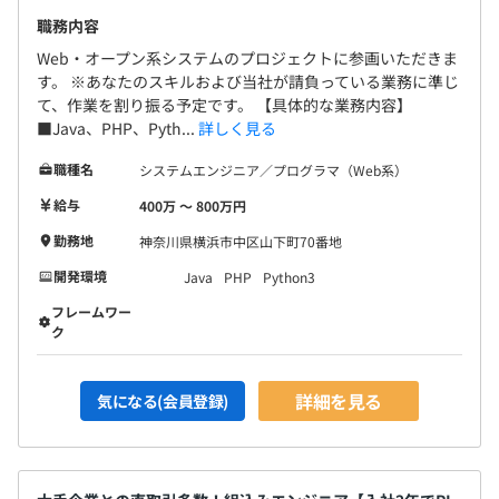
の成功に責任を持ち、将来的には経営や営業の視点も持て
職務内容
るプロフェッショナル集団です。実力主義を徹底し、年齢
Web・オープン系システムのプロジェクトに参画いただきま
や入社年数に関わらず、意欲と成果がある方にはどんどん
す。 ※あなたのスキルおよび当社が請負っている業務に準じ
責任あるポジションを任せていきます。あなたの「やりた
3カ月（条件などの変更はありません）
て、作業を割り振る予定です。 【具体的な業務内容】
い」という熱意が、会社の未来を創る原動力になります。
■Java、PHP、Pyth...
詳しく見る
職種名
システムエンジニア／プログラマ（Web系）
給与
400万 〜 800万円
当社では年功序列ではなく、個々の成果や取り組みを正当
勤務地
神奈川県横浜市中区山下町70番地
に評価する制度を採用しています。
開発環境
Java
PHP
Python3
◆評価方法
フレームワー
担当案件での売上実績、社内への貢献度、保有資格、スキ
ク
ル向上への取り組みなどを総合的に判断し、昇給・評価を
おこなっています。
詳細を見る
気になる(会員登録)
評価基準は明確化しており、定期的な面談を通じてフィー
ドバックをおこなっています。
◆実力主義