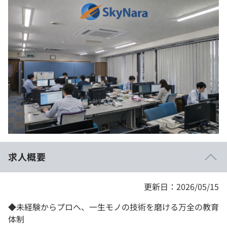
イベント・セミナー
paiza times
再チャレンジ結果一覧
リファレンス
インタビュー
note
就活成功ガイド
プラン
個人向けプラン
法人向けプラン
学校向けプラン
求人概要
契約内容・クーポン
更新日：2026/05/15
◆未経験からプロへ、一生モノの技術を磨ける万全の教育
体制