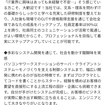
「IT業界に興味はあっても未経験で不安…」そう感じてい
る方こそ、大歓迎です！当社では、文系・理系を問わずIT
の基礎からしっかりと学べる充実した研修制度を整えてお
り、入社後も現場でのOJTや資格取得支援を通じて会社全
体であなたの成長をバックアップ。社員定着率は90%以
上を誇り、社員同士のコミュニケーションが活発で風通し
がよい環境だからこそ、プロフェッショナルを目指して着
実にステップアップしていくことが可能です。
◆多彩なシステム開発を通じて、社会を動かす醍醐味を実
感
パソコンやワークステーションのサーバ・クライアントシ
ステム〜モノづくりを支える制御システムまで、幅広い開
発に携われるのが当社の特徴です。まずはプログラマとし
てコードを書くことからスタート。経験を積めばお客様の
要望を直接形にする上流工程の設計・企画にも挑戦できま
す。自分が手がけたシステムが完成し、お客様のビジネス
が実際に動き出す瞬間に立ち会えることは、エンジニアと
して大きなやりがいとなります。