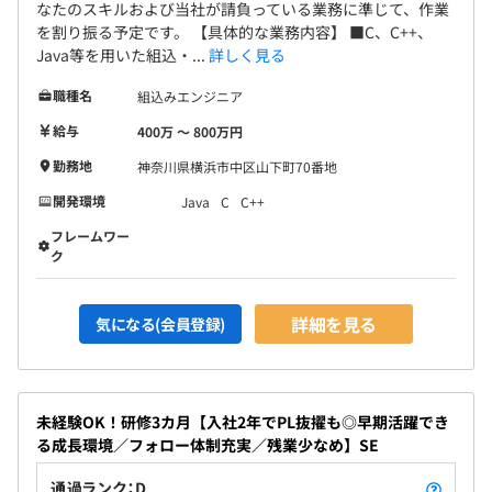
発想とグローバルな視点が養われます。
なたのスキルおよび当社が請負っている業務に準じて、作業
を割り振る予定です。 【具体的な業務内容】 ■C、C++、
Java等を用いた組込・...
詳しく見る
職種名
組込みエンジニア
◆自社チームは2～15名構成
給与
400万 〜 800万円
案件プロジェクト・担当工程により、チーム人数は異なり
ます。
勤務地
神奈川県横浜市中区山下町70番地
開発環境
Java
C
C++
フレームワー
ク
詳細を見る
気になる(会員登録)
未経験OK！研修3カ月【入社2年でPL抜擢も◎早期活躍でき
る成長環境／フォロー体制充実／残業少なめ】SE
通過ランク：D