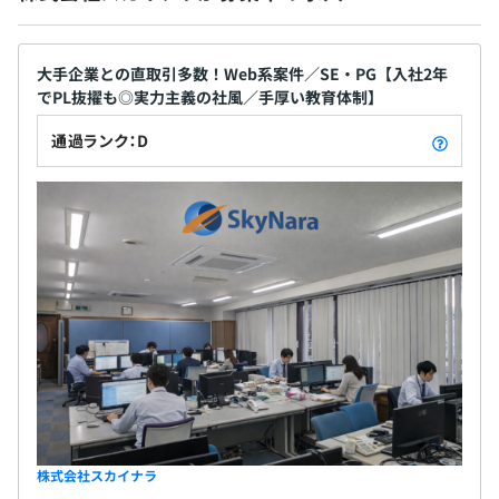
れる資格手当を支給しています。取得後も継続的に支給さ
【エンジニアファーストな環境】
れるため、スキルアップが安定した収入アップにつながる
◆上流工程の案件に挑戦できる
大手企業との直取引多数！Web系案件／SE・PG【入社2年
仕組みです。
大手企業との直取引案件が多く、Webアプリケーション
でPL抜擢も◎実力主義の社風／手厚い教育体制】
開発やクラウド環境のインフラ設計など、上流工程から関
われるプロジェクトが豊富にあるため、「今よりもっとス
通過ランク：D
キルアップしたい／キャリアアップを目指したい」という
■昇給査定：年1回（3月）※前年度実績：年2回
成長意欲の高い方にぴったりの環境です。
明確な評価制度を採用しており、自身の努力しだいで早期
の昇給を実現していただけます。
◆技術向上が給与UPに直結する
資格取得やスキルアップのための努力を、一時的なお祝い
金だけで終わらせません。取得した資格に応じて、毎月評
価に反映し還元される手当制度を設けています。これは、
エンジニアが日々研鑽を積むことの価値を、会社として正
社会保険完備（健康保険・厚生年金加入・雇用保険・労災
当に認め、生活の安定と成長のサイクルを支えたいと考え
保険）
ているからです。
◆実力主義で早期に活躍できる
株式会社スカイナラ
目指すのは、単にコードを書く人ではなく、プロジェクト
無期雇用