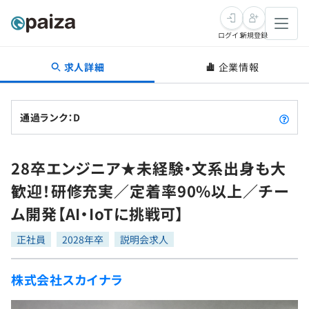
ログイン
新規登録
求人詳細
企業情報
転職・キャリア
未経験転職
求人検索
通過ランク：D
新卒就活
求人検索
インタビュー
28卒エンジニア★未経験・文系出身も大
学習
求人検索
インタビュー
転職成功ガイド
歓迎！研修充実／定着率90%以上／チー
本選考
スキルチェック
講座一覧
ム開発【AI・IoTに挑戦可】
転職成功ガイド
転職エージェント
ゲーム・マンガ
インターン
プログラミング言語
正社員
問題集
2028年卒
説明会求人
メディア
SQL
4択課題
株式会社スカイナラ
新卒エージェント
paizaとは？
Tech Team Journal
評価結果一覧
ナレッジ