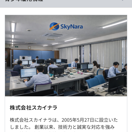
りをおこなっています。
■月給：211,500円～272,300円（固定残業代を含む）
・基本給：18万500円〜23万4300円
◆自分らしく働ける職場環境
・固定残業代：20時間分、3万1000円〜3万8000円（超過
参画先の多くでワークライフバランスが推進されており、
分は別途支給）
過去３年間の新卒採用者数・離職者数
非常に働きやすい環境が整っています。「私生活を大切に
前年度 採用者数3人 離職者数2人
したい方」も、「早く成長していきたい方」も、どちらの
▼一律手当
2年度前 採用者数2人 離職者数1人
スタイルも全力で応援します。個々の希望に合わせた現場
・家族手当：3,000円以上
3年度前 採用者数2人 離職者数2人
選定や正当な評価体制を通じて、理想のキャリア構築を柔
・皆勤手当：5,000円（リーダー以下の従業員）
軟にサポートします。
・資格手当：2,000円以上
・役職手当：5,000円以上
◆顧客ファーストを追求する
・通勤手当：上限5,000円まで
社内検定等の制度の有無及びその内容
◎転勤なし、一部リモートOK
単にシステムをつくるだけでなく、お客様のビジネスの成
資格を取得した場合、給与にて手当を支給します。
功や課題解決にどれだけ貢献できたかを重視します。大手
就業場所の変更範囲
企業様との直接取引が多いのも、この姿勢が信頼されてい
＜雇入時＞
る証です。
株式会社スカイナラ
常駐する現場によって勤務地が変動する可能性がありま
技術はあくまで手段。その先にあるお客様の笑顔や満足を
（※
想定年収
は年収提示額を保証するものではありません）
前年度の月平均所定外労働時間の実績
す。
第一に考え、プロフェッショナルとして誠実な仕事を追求
株式会社スカイナラは、2005年5月27日に設立いた
勤務候補地：埼玉県、千葉県、東京都、神奈川県
10.0時間
します。
しました。 創業以来、技術力と誠実な対応を強み
＜変更範囲＞