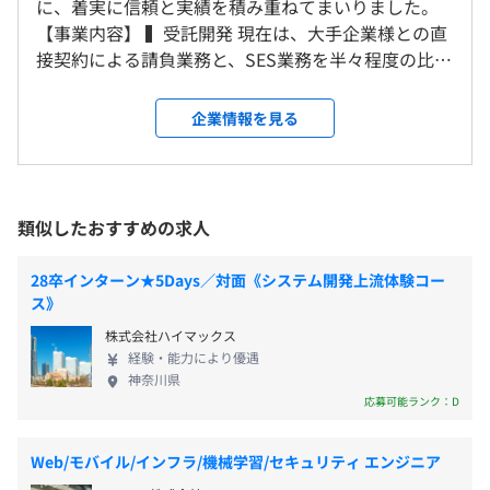
に、着実に信頼と実績を積み重ねてまいりました。
会社の定める範囲
■本社勤務の場合：9:00～17:30
【事業内容】 ▍受託開発 現在は、大手企業様との直
■現場勤務の場合：原則9:00～17:30
接契約による請負業務と、SES業務を半々程度の比率
∟プロジェクト先の規定によりフレックスタイム制を採用
受動喫煙防止措置に関する事項
で展開しております。安定したプロジェクト基盤のも
■金融系および、官公庁案件の次期開発
している場合がございます。その際は、各現場の勤務時間
敷地内禁煙
と、幅広い分野で技術支援をおこなっています。 ▍
■レンタルサーバの提供
企業情報を見る
規定に準じていただきます。
自社開発 設立当初は社内システムの開発にも注力し
■民間企業向け業務システム
※実働時間：1日あたり7時間30分
ており、自社開発の経験とノウハウを有しておりま
■社内システムによる営業支援システム／Webシステム
※平均勤務日数：1カ月あたり20日
す。 ◆今後の展望 エンジニア体制を強化し、再び自
の提供
休憩時間：60分（時間帯は現場の規定に準じる）
社開発領域にも挑戦することで、さらなる企業価値
類似したおすすめの求人
平均残業時間：平均10時間／月（プロジェクト状況によ
の向上と事業拡大を目指してまいります。 安定と挑
り変動する場合あり）
戦の両立を掲げ、社員ひとりひとりが成長できる環
28卒インターン★5Days／対面《システム開発上流体験コー
境づくりに取り組んでいます。 《募集職種》 ■シス
【エンジニアの成長支援制度】
ス》
テムエンジニア／プログラマ（Web系） ■組込み・
■独自の教育システム
株式会社ハイマックス
制御エンジニア ■インフラエンジニア（サーバ／ネ
■資格手当
経験・能力により優遇
【年間休日126日】
ットワーク／クラウド） 今後は以下のスキルを有す
■3カ月間の充実した新人研修
神奈川県
■週休2日制（土日）
るエンジニアを増員したいと考えております。 ■ク
■キャリアステップに応じた技術・管理教育
応募可能ランク：D
■祝日
ラウドエンジニア／SRE（AWS・Azure等の設計／運
■書籍購入支援や勉強会の実施
■年末年始休暇
用／自動化） ■データエンジニア／BIエンジニア
■成長が伸び悩んでいる中堅層の担当者に再教育を実施
Web/モバイル/インフラ/機械学習/セキュリティ エンジニア
■夏季休暇
（データ基盤構築・分析支援） ■AI／機械学習エン
■教育担当部門を設置