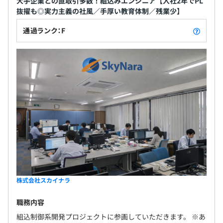
大手企業との直取引多数！組込みエンジニア【入社2年でPL
わたしたちは、年齢や社歴といった「数字」で人を判断す
抜擢も◎実力主義の社風／手厚い教育体制／残業少】
ることはありません。その人の「努力」と「成果」だけを
通過ランク：F
正当に評価します。
売上や実績ベースのクリアな評価基準を設けているため、
入社年次に関わらず、実力しだいでPLやPMなどの重要ポ
ジションをお任せします。
不可解な人事は一切なし。「頑張った人が報われる」とい
う当たり前のことを、徹底して守り抜く組織です。
◆全社37名
フロントエンジニア、バックエンドエンジニア
（COBOL、VB.net、C#、C++.NET、組込み系）、インフ
ラからAWSまで対応できるインフラエンジニアなど、幅
株式会社スカイナラ
広い分野で活躍している先輩がたくさんいます。
また、社員の約1〜2割が外国籍であり、異なるバックグラ
職務内容
ウンドを持つメンバーが互いを尊重し合うことで、柔軟な
組込制御系開発プロジェクトに参画していただきます。 ※あ