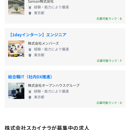
Sansan株式会社
■年次有給休暇（6カ月経過後の11日付与）
ジニア（業務効率化・AI活用案件） ■セキュリティ
∟オンラインで質問等もOK！常に悩んでいる状況をフォ
経験・能力により優遇
エンジニア（脆弱性対策・監視・運用改善） ■ロー
ローできるよう体制を整えています。
東京都
コード／業務自動化エンジニア（RPA・業務改善系）
応募可能ランク：B
実際の案件状況やご経験に応じて、担当領域を決定
■通勤手当（月額50,000円まで／実費支給）
いたします。 ご興味をお持ちの方は、ぜひご応募く
【1dayインターン】エンジニア
■家族手当（3,000円以上）
ださい。
代表やマネジャーによる徹底した現場フォローがあるから
株式会社メンバーズ
■皆勤手当（5,000円）
こそ、若手のうちから積極的に挑戦を続けることができま
経験・能力により優遇
■役職手当（5,000円以上）
す。実際に入社1〜2年でPLへ抜擢される例も珍しくあり
東京都
■資格手当（2,000円以上）
ません。年次に関わらず、個人の成果と意欲を正当に評価
応募可能ランク：F
する文化の中で、圧倒的なスピード感でキャリアアップを
実現していただけます。
総合職IT（社内DX推進）
株式会社オープンハウスグループ
■成果連動型賞与
また、チーム体制でのアサインをはじめ、定期的な面談を
経験・能力により優遇
請負案件ではプロジェクトの売上・貢献度を評価し、賞与
通じてひとりひとりのキャリアに深く寄り添い、悩みや希
東京都
として還元する成果連動型の制度を導入しています。
望を常に共有し合うことで、現場で孤立させることは決し
応募可能ランク：D
※配属案件により制度内容が異なります。
てありません。技術者として、そしてチームの一員とし
て、ともに歩み、ともに高みを目指していける環境で、あ
■資格手当による給料への反映（永続支払）
なたの新しい一歩を全力でサポートします。
株式会社スカイナラが募集中の求人
対象資格については、一時金ではなく毎月の給与に反映さ