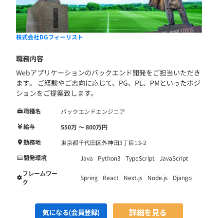
株式会社DGフィーリスト
職務内容
Webアプリケーションのバックエンド開発をご担当いただき
ます。 ご経験やご志向に応じて、PG、PL、PMといったポジ
ションをご提案致します。
職種名
バックエンドエンジニア
給与
550万 〜 800万円
勤務地
東京都千代田区外神田3丁目13-2
開発環境
Java
Python3
TypeScript
JavaScript
フレームワー
Spring
React
Next.js
Node.js
Django
ク
詳細を見る
気になる(会員登録)