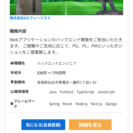
株式会社DGフィーリスト
職務内容
Webアプリケーションのバックエンド開発をご担当いただき
ます。 ご経験やご志向に応じて、PG、PL、PMといったポジ
ションをご提案致します。
職種名
バックエンドエンジニア
給与
520万 〜 770万円
勤務地
宮城県仙台市青葉区一番町1丁目1-30
開発環境
Java
Python3
TypeScript
JavaScript
フレームワー
Spring
React
Node.js
Next.js
Django
ク
詳細を見る
気になる(会員登録)