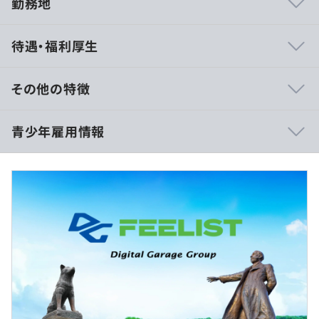
勤務地
新入社員研修（札幌本社での集合研修3ヶ月）
待遇・福利厚生
その他の特徴
Windows、Macのどちらかを選択可能
月給制
青少年雇用情報
【大学卒】月給296,140円（基本給：166,000円／一律手
当：75,000円／固定残業代：55,140円）
【専門・短大卒】月給288,730円（基本給：160,000円／
プロジェクトごとに選択
一律手当：75,000円／固定残業代：53,730円）
【高専卒】月給291,180円（基本給：162,000円／一律手
過去３年間の新卒採用者数・離職者数
当：75,000円／固定残業代：54,180円）
前年度 採用者数8人 離職者数0人
【大学院卒】月給301,040円（基本給：170,000円／一律
2年度前 採用者数8人 離職者数1人
手当：75,000円／固定残業代：56,040円）
3年度前 採用者数12人 離職者数1人
※一律手当は、地域手当 京都勤務35,000円、ライフプラ
過去３年間の新卒採用者数の男女別人数
ン手当40,000円。
前年度 男性4人 女性4人
※固定残業代は、時間外労働の有無にかかわらず30時間
Docker、Ansible、Kubernetes、Amazon ECS、Amazon
2年度前 男性7人 女性1人