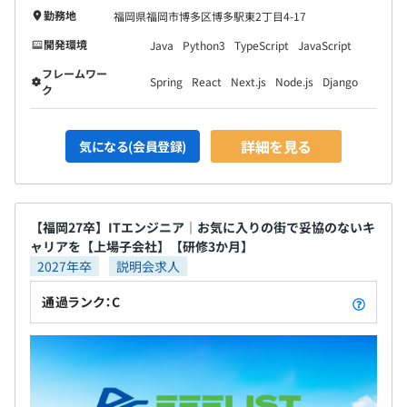
勤務地
福岡県福岡市博多区博多駅東2丁目4-17
開発環境
Java
Python3
TypeScript
JavaScript
フレームワー
Spring
React
Next.js
Node.js
Django
ク
詳細を見る
気になる(会員登録)
【福岡27卒】ITエンジニア｜お気に入りの街で妥協のないキ
ャリアを【上場子会社】【研修3か月】
2027年卒
説明会求人
通過ランク：C