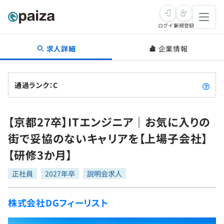
ログイン
新規登録
求人詳細
企業情報
転職・キャリア
未経験転職
求人検索
通過ランク：C
新卒就活
求人検索
インタビュー
【京都27卒】ITエンジニア｜お気に入りの
学習
求人検索
インタビュー
転職成功ガイド
街で妥協のないキャリアを【上場子会社】
本選考
スキルチェック
講座一覧
【研修3か月】
転職成功ガイド
転職エージェント
ゲーム・マンガ
インターン
プログラミング言語
正社員
問題集
2027年卒
説明会求人
メディア
SQL
4択課題
株式会社DGフィーリスト
新卒エージェント
paizaとは？
Tech Team Journal
評価結果一覧
ナレッジ