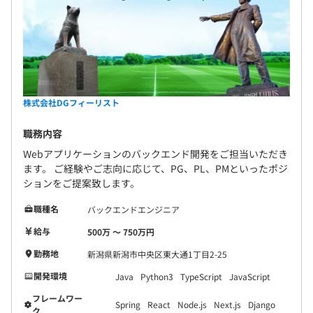
昇給：年1回（4月）
社会保険完備（健康保険・厚生年金加入・雇用保険・労災
保険）
株式会社DGフィーリスト
北海道コンピュータ関連産業健康保険組合加入
職務内容
Webアプリケーションのバックエンド開発をご担当いただき
ます。 ご経験やご志向に応じて、PG、PL、PMといったポジ
無期雇用
ションをご提案致します。
職種名
バックエンドエンジニア
給与
500万 〜 750万円
6カ月（待遇の変更はありません）
勤務地
新潟県新潟市中央区東大通1丁目2-25
開発環境
Java
Python3
TypeScript
JavaScript
フレームワー
Spring
React
Node.js
Next.js
Django
ク