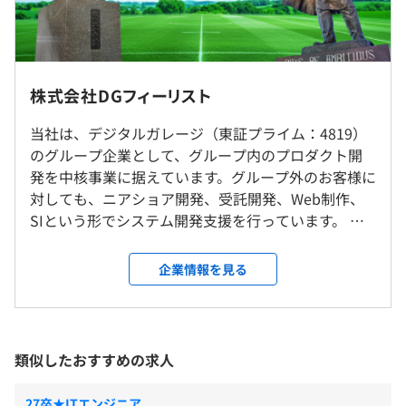
分を支給。30時間超過分は別途支給。
Elastic Kubernetes Service、Zabbix、Amazon
3年度前 男性10人 女性2人
CloudWatch
・社内もしくはお客様先での勤務となります
平均勤続年数
・エリア限定勤務あり
4.7年
・転勤なし
株式会社DGフィーリスト
（※
想定年収
は年収提示額を保証するものではありません）
BigQuery、Snowflake
就業場所の変更範囲
当社は、デジタルガレージ（東証プライム：4819）
研修の有無及び内容
＜雇入時＞
のグループ企業として、グループ内のプロダクト開
京都オフィス
入社後は、新卒と未経験の中途採用者を対象とした、外部
発を中核事業に据えています。グループ外のお客様に
委託の研修を3ヶ月間行います。
9:00～18:00（所定労働時間：8時間、休憩時間：60分）
対しても、ニアショア開発、受託開発、Web制作、
＜変更範囲＞
・ビジネス研修
時間外労働有無：有
SIという形でシステム開発支援を行っています。 当
会社の定める場所（テレワークを行う場所を含む）
・エンジニア基礎／応用
※勤務地、作業場所により異なる場合があります。（例：
社の最大の強みは、都市部のWeb系開発案件に、地
・HTML/CSS
8:30～17:30）
方に居ながら経験できるという点です。暮らしの場所
企業情報を見る
・クラウド基礎
休憩時間：12:00〜13:00（60分）
受動喫煙防止措置に関する事項
も、挑む技術も、その両方を手にしたいという方
・Oracle
平均残業時間：平均8.6時間／月
京都：敷地内禁煙（屋内喫煙可能場所あり）
は、是非一度カジュアル面談にお越しください。
・Java
【案件例】 ・決済プラットフォーム開発（Java,
・Spring
SpringBoot, AWS） ・端末レス決済サービス開発
類似したおすすめの求人
・JavaScript
（Java, SpringBoot, AWS） ・アプリ外課金サービ
・個人／チーム開発演習
《年間休日119日》
ス開発（React.js, Next.js, Node.js, Express.js） ・不
27卒★ITエンジニア