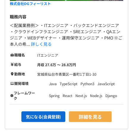
株式会社DGフィーリスト
職務内容
＜配属業務例＞ ・ITエンジニア ・バックエンドエンジニア
・クラウドインフラエンジニア ・SREエンジニア ・QAエン
ジニア ・WEBデザイナー ・運用保守エンジニア ・PMO ※ご
本人の希...
詳しく見る
職種名
ITエンジニア
給与
月収 27.6万 〜 28.8万円
勤務地
宮城県仙台市青葉区一番町1丁目1-30
開発環境
Java
TypeScript
Python3
JavaScript
フレームワー
Spring
React
Next.js
Node.js
Django
ク
詳細を見る
気になる(会員登録)