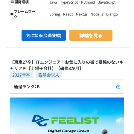
開発環境
Java
TypeScript
Python3
JavaScript
フレームワー
Spring
React
Next.js
Node.js
Django
ク
詳細を見る
気になる(会員登録)
【東京27卒】ITエンジニア｜お気に入りの街で妥協のないキ
ャリアを【上場子会社】【研修3か月】
2027年卒
説明会求人
通過ランク：B