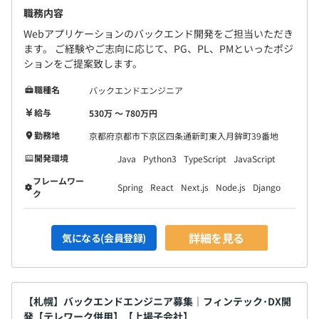
職務内容
Webアプリケーションのバックエンド開発をご担当いただき
ます。 ご経験やご志向に応じて、PG、PL、PMといったポジ
ションをご提案致します。
職種名
バックエンドエンジニア
給与
530万 〜 780万円
勤務地
京都府京都市下京区四条通新町東入月鉾町39番地
開発環境
Java
Python3
TypeScript
JavaScript
フレームワー
Spring
React
Next.js
Node.js
Django
ク
詳細を見る
気になる(会員登録)
【札幌】バックエンドエンジニア募集｜フィンテック･DX開
発【テレワーク併用】【上場子会社】