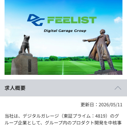
イベント・セミナー
paiza times
再チャレンジ結果一覧
リファレンス
インタビュー
note
就活成功ガイド
プラン
個人向けプラン
法人向けプラン
学校向けプラン
求人概要
契約内容・クーポン
更新日：2026/05/11
当社は、デジタルガレージ（東証プライム：4819）のグ
ループ企業として、グループ内のプロダクト開発を中核事