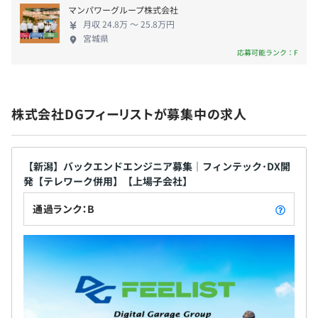
マンパワーグループ株式会社
分を支給。30時間超過分は別途支給。
月収 24.8万 〜 25.8万円
・時間外勤務手当
宮城県
・ライフプラン手当：企業型確定拠出年金に拠出するかど
応募可能ランク：F
うか選択可能な手当
・資格手当（国家資格）：月3,000円～30,000円を取得後
永続支給（入社前に取得した資格も対象）
株式会社DGフィーリストが募集中の求人
・資格手当（ベンダー資格）：月3,000円～30,000円を取
得後2年間支給（入社後に取得した資格のみ対象）
・役職手当
・通勤手当（上限30,000円）
【新潟】バックエンドエンジニア募集｜フィンテック･DX開
発【テレワーク併用】【上場子会社】
通過ランク：B
賞与：年2回（6・12月）※会社業績に応じ支給／入社初
年度の上期賞与は支給対象外