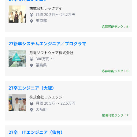
夏季休暇と年末年始休暇が、それぞれ3日ずつの計6日、
動産DXプラットフォーム開発（Python, Django,
自己啓発支援の有無及びその内容
株式会社レックアイ
特別休暇として付与されます。 一般的な年休（年間休日
Vue.js, AWS）
月収 20.2万 〜 24.2万円
・資格受験料補助（国家資格 合否不問全額補助、ベンダ
＋休暇）という意味では、以下になります。
東京都
ー資格 合格時のみ全額補助）
2026年度年休：121日 + 6日 = 127日
応募可能ランク：B
・会社選定のサブスク学習コンテンツ利用 全額会社負担
2027年度年休：119日 + 6日 = 125日
・グループ企業合同勉強会（月1回）
27新卒システムエンジニア／プログラマ
《休暇》
月電ソフトウェア株式会社
メンター制度の有無
・完全週休2日制（休日は土日祝日）
300万円 〜
・年次有給休暇（入社日に10日付与）
あり
福島県
・夏季休暇／年末年始休暇（特別休暇を3日ずつ付与）
応募可能ランク：D
・慶弔休暇
・産前・産後休暇
27卒エンジニア（大阪）
・育児休暇
前年度の月平均所定外労働時間の実績
株式会社コムエッジ
・介護休暇
8.6時間
月収 20.5万 〜 22.5万円
前年度の有給休暇の平均取得日数
大阪府
応募可能ランク：F
14.7日
・地域手当：勤務地に応じ支給。京都勤務は35,000円。
27卒 ITエンジニア（仙台）
・固定残業手当：時間外労働の有無にかかわらず30時間