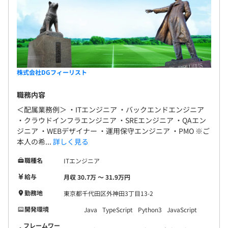
株式会社DGフィーリスト
職務内容
＜配属業務例＞ ・ITエンジニア ・バックエンドエンジニア
・クラウドインフラエンジニア ・SREエンジニア ・QAエン
ジニア ・WEBデザイナー ・運用保守エンジニア ・PMO ※ご
本人の希...
詳しく見る
職種名
ITエンジニア
給与
月収 30.7万 〜 31.9万円
勤務地
東京都千代田区外神田3丁目13-2
開発環境
Java
TypeScript
Python3
JavaScript
フレームワー