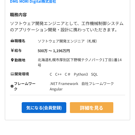
DMG MORI Digital株式会社
職務内容
ソフトウェア開発エンジニアとして、工作機械制御システム
のアプリケーション開発・設計に携わっていただきます。
職種名
ソフトウェア開発エンジニア（札幌）
給与
500万 〜 1,196万円
北海道札幌市厚別区下野幌テクノパーク1丁目1番14
勤務地
号
開発環境
C
C++
C＃
Python3
SQL
フレームワー
.NET Framework
自社フレームワーク
ク
Angular
詳細を見る
気になる(会員登録)