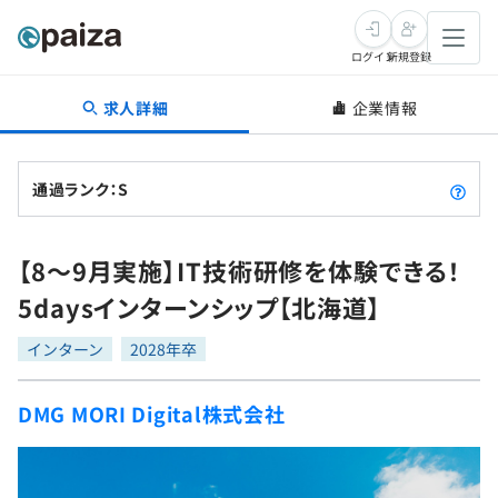
ログイン
新規登録
求人詳細
企業情報
転職・キャリア
未経験転職
求人検索
通過ランク：S
新卒就活
求人検索
インタビュー
【8～9月実施】IT技術研修を体験できる！
学習
求人検索
インタビュー
転職成功ガイド
5daysインターンシップ【北海道】
本選考
スキルチェック
講座一覧
転職成功ガイド
転職エージェント
インターン
2028年卒
ゲーム・マンガ
インターン
プログラミング言語
問題集
DMG MORI Digital株式会社
メディア
SQL
4択課題
新卒エージェント
paizaとは？
Tech Team Journal
評価結果一覧
ナレッジ