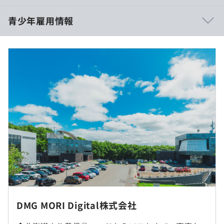
集中力を高めるにはどうしたらいいのか？
青少年雇用情報
少しでも働きやすい環境で働いてもらうために、豊かな自
然を感じられる場所にオフィスを構えました。
報酬はありません
過去３年間の新卒採用者数・離職者数
前年度 採用者数7人 離職者数0人
社内勉強会（C#同好会、ディープラーニング、デザインシ
選択制です
2年度前 採用者数11人 離職者数1人
ンキング等最新のテーマで開催されています！）
休憩時間：インターンのためなし
3年度前 採用者数7人 離職者数1人
プロジェクト・マネジメント研修
平均残業時間：インターンのためなし
過去３年間の新卒採用者数の男女別人数
ネイティブ講師による社内語学レッスン
前年度 男性5人 女性2人
TOEIC受験費用補助
2年度前 男性9人 女性3人
その他各種セミナー、研修会などエンジニアの育成を全面
3年度前 男性6人 女性1人
的に支援しています！
実施日のみ
平均勤続年数
12.9年
受動喫煙防止措置に関する事項
DMG MORI Digital株式会社
当社は、1980年に大学院在学中の4人によって設立された
交通費（宿泊費）は全額実費支給します
従業員に対する受動喫煙対策：あり
背景を持ち、技術志向の高い社員が多い会社です。