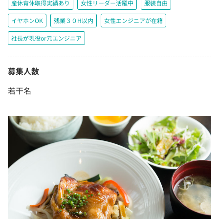
産休育休取得実績あり
女性リーダー活躍中
服装自由
イヤホンOK
残業３０H以内
女性エンジニアが在籍
社長が現役or元エンジニア
募集人数
若干名