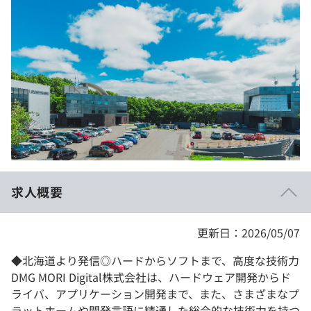
イベント・セミナー
paiza times
再チャレンジ結果一覧
リファレンス
インタビュー
note
就活成功ガイド
プラン
個人向けプラン
法人向けプラン
学校向けプラン
求人概要
契約内容・クーポン
更新日：2026/05/07
◆北海道より発信◎ハードからソフトまで、高度な技術力
DMG MORI Digital株式会社は、ハードウェア開発からド
ライバ、アプリケーション開発まで、また、さまざまなプ
ラットホームや開発言語に精通した総合的な技術力を持つ