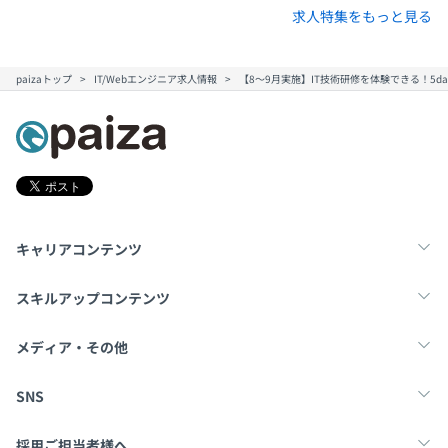
求人特集をもっと見る
paizaトップ
IT/Webエンジニア求人情報
【8～9月実施】IT技術研修を体験できる！5d
キャリアコンテンツ
転職・キャリア
未経験転職
新卒就活
スキルアップコンテンツ
学習
スキルチェック
マンガ・ゲーム
メディア・その他
Tech Team Journal
paiza times
note
SNS
X
Facebook
採用ご担当者様へ