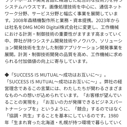
システムハウスです。画像処理技術を中心に、通信ネット
ワーク分野、サービス分野と幅広く事業を展開していま
す。2008年森精機製作所と業務・資本提携。2023年から
は社名をDMG MORI Digital株式会社に変更し、工作機械
における計測・制御技術の重要性がますます高まっていく
中、弊社が持つシステム開発技術やノウハウ、ソリューシ
ョン開発技術を生かした制御アプリケーション開発事業を
展開。計測・制御技術開発の品質を高め、工作機械に求め
られる付加価値の向上に寄与しています。
◆「SUCCESS IS MUTUAL～成功はお互いに～」。
「SUCCESS IS MUTUAL～成功はお互いに～」。弊社の経
営理念であるこの言葉には、わたしたちが関わるさまざま
なものへの想いが込められています。「お客様が望んでい
ることの実現を」「お互いの力が発揮できるビジネスパー
トナーシップを」というように、「競合」するのではなく
「協調・共生」することを基本にしているのです。1980
年「生まれ育った北海道・札幌が持つ環境で暮らしていく