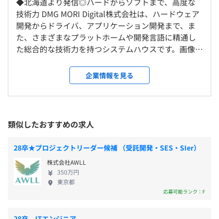
◆北海道より発信◎ハードからソフトまで、高度な
対策内容：敷地内禁煙
研修の有無及び内容
卓越した技術力を有するベテラン・エンジニアも多く、そ
技術力 DMG MORI Digital株式会社は、ハードウェア
れらのエンジニアがモチベーションを維持しと能力を発揮
技術研修、プログラミング研修、ネットワーク研修、コミ
開発からドライバ、アプリケーション開発まで、ま
し続けられるよう、スペシャリストとして昇進できるキャ
インターンのためなし
ュニケーション研修など
た、さまざまなプラットホームや開発言語に精通し
リアパスも用意しています。
自己啓発支援の有無及びその内容
た総合的な技術力を持つシステムハウスです。画像処
JR新札幌駅／地下鉄新さっぽろ駅
もちろん、マネジメントを志向される方のキャリアパスも
取得資格により月次手当付与
理技術を中心に、通信ネットワーク分野、サービス
存在します。
メンター制度の有無
分野と幅広く事業を展開しています。2008年森精機
企業情報を見る
インターンのためなし
製作所と業務・資本提携。2023年からは社名をDMG
あり
MORI Digital株式会社に変更し、工作機械における計
キャリアコンサルティング制度の有無及びその内容
測・制御技術の重要性がますます高まっていく中、
なし
社員の80%以上がエンジニアの会社です。
弊社が持つシステム開発技術やノウハウ、ソリュー
社内検定等の制度の有無及びその内容
類似したおすすめの求人
雇用関係なし
ション開発技術を生かした制御アプリケーション開
なし
発事業を展開。計測・制御技術開発の品質を高め、
28卒★プロジェクトリーダー候補 （受託開発・SES・SIer）
工作機械に求められる付加価値の向上に寄与してい
少人数〜10名程のものまで様々ですが、5~10名程のプロ
株式会社AWLL
ます。 ◆「SUCCESS IS MUTUAL～成功はお互いに
350万円
ジェクトがメインになります。
～」。 「SUCCESS IS MUTUAL～成功はお互いに
東京都
前年度の月平均所定外労働時間の実績
～」。弊社の経営理念であるこの言葉には、わたし
応募可能ランク：F
14.4時間
たちが関わるさまざまなものへの想いが込められて
前年度の有給休暇の平均取得日数
います。「お客様が望んでいることの実現を」「お互
28卒 ITエンジニア