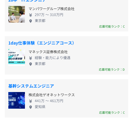
19.8日
いの力が発揮できるビジネスパートナーシップを」
マンパワーグループ株式会社
前事業年度の育児休業取得者数／出産者数
というように、「競合」するのではなく「協調・共
297万 〜 310万円
生」することを基本にしているのです。1980年「生
男性11人/11人
東京都
まれ育った北海道・札幌が持つ環境で暮らしていく
女性1人/2人
応募可能ランク：C
こと」「エンジニアとして研究開発に、自分の力を
役員及び管理的地位にある者に占める女性の割合
発揮すること」このふたつの実現を目指して、北海
役員0.0%
1day仕事体験（エンジニアコース）
道大学大学院工学研究科在学中の4人が設立した当
管理職15.0%
マネックス証券株式会社
社。今もその精神は脈々と受け継がれています。 ◆
経験・能力により優遇
大学の研究室のような自由でオープンな雰囲気 大学
東京都
院在学中の4人によって設立された背景を持つ弊社。
応募可能ランク：D
現在も大学の研究室のような自由でオープンな雰囲
気があり、それが特色のひとつになっています。ま
基幹システムエンジニア
た、札幌市郊外・野幌森林公園の隣、札幌テクノパ
株式会社ゲオネットワークス
ーク内にあるオフィスは、自然光を取り入れた天
441万 〜 461万円
井、光がモニターに映り込まない照明など、仕事を
愛知県
するうえでの快適さを考慮。気分転換のためのリフ
応募可能ランク：C
レッシュスペースやシャワールームを完備し、エン
ジニアが研究・開発に集中できる環境が自慢です。夏
のBeer＆BBQ大会や冬のクリスマスパーティなど社