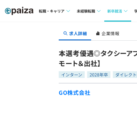
転職・キャリア
未経験転職
新卒就活
求人検索
求人検索
求人検索
求人詳細
企業情報
本選考
インタビュー
インタビュー
インターン
本選考優遇◎タクシーアプ
転職成功ガイド
転職成功ガイド
モート＆出社】
新卒エージェ
転職エージェント
インターン
2028年卒
ダイレクト
イベント・セ
GO株式会社
インタビュー
就活成功ガイ