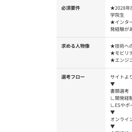
必須要件
★202
学院生
★インタ
発経験が
求める人物像
★技術へ
★モビリ
★エン
選考フロー
サイトよ
▼
書類選考
∟開発経
∟ESや
▼
オンライ
▼