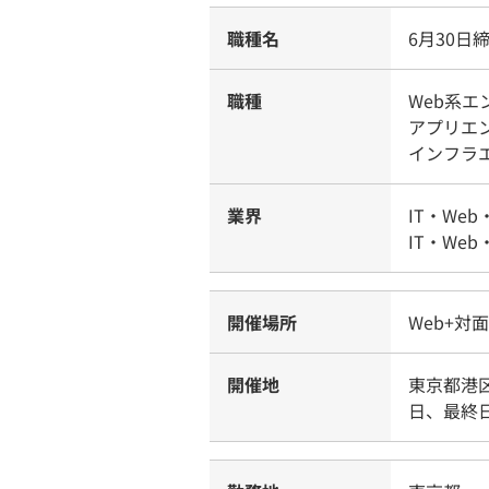
職種名
6月30
職種
Web系
アプリエ
インフラ
業界
IT・Web
IT・Web
開催場所
Web+対
開催地
東京都港区
日、最終