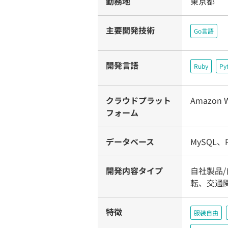
勤務地
東京都
主要開発技術
Go言語
開発言語
Ruby
Py
クラウドプラット
Amazon W
フォーム
データベース
MySQL、P
開発内容タイプ
自社製品/
転、交通
特徴
服装自由