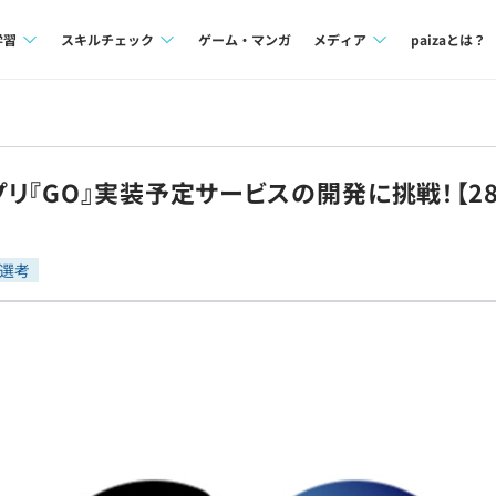
学習
スキルチェック
ゲーム・マンガ
メディア
paizaとは？
講座一覧
プログラミング言語
Tech Team Journal
問題集
SQL
paiza times
リ『GO』実装予定サービスの開発に挑戦！【2
4択課題
評価結果一覧
note
ント
ナレッジ
再チャレンジ結果一覧
選考
ミナー
リファレンス
プラン
ド
個人向けプラン
法人向けプラン
学校向けプラン