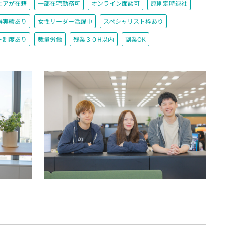
ニアが在籍
一部在宅勤務可
オンライン面談可
原則定時退社
得実績あり
女性リーダー活躍中
スペシャリスト枠あり
ト制度あり
裁量労働
残業３０H以内
副業OK