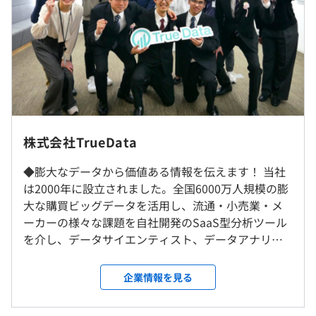
3年度前 採用者数4人 離職者数1人
インターンのためなし
過去３年間の新卒採用者数の男女別人数
前年度 男性1人 女性1人
2年度前 男性4人 女性0人
『True Data』：全国のドラッグストア、スーパーマーケ
3年度前 男性2人 女性2人
ットなどの消費者購買情報を統計化した国内最大級の標準
インターンのためなし
平均勤続年数
ID-POSデータ分析基盤
6.2年
『Eagle Eye』：リアル消費を見抜く購買行動分析ツール
『Dolphin Eye』：国内最大級！6000万人規模の購買デー
受動喫煙防止措置に関する事項
株式会社TrueData
タをもとに「現場で使える」情報をかんたんビジュアル表
優秀賞にはインセンティブあり
屋内原則禁煙（喫煙室あり）
示するツール
◆膨大なデータから価値ある情報を伝えます！ 当社
研修の有無及び内容
『Shopping Scan』：商品ごと、店舗ごとの購買行動が
は2000年に設立されました。全国6000万人規模の膨
簡単に分かるツール
リーダーシップ研修、新入社員研修、コンプライアンス研
大な購買ビッグデータを活用し、流通・小売業・メ
『Potential Scan』：消費者データに基づいて顧客の潜在
インターンのためなし
修、個人情報保護研修、OJT、社内勉強会など
ーカーの様々な課題を自社開発のSaaS型分析ツール
的なニーズを捉え、新たなビジネスチャンスを発見するた
自己啓発支援の有無及びその内容
を介し、データサイエンティスト、データアナリス
めの分析サービス
GCP等クラウド関連資格取得支援制度：資格に応じ報奨金
ト、コンサルタントによるマーケティングソリュー
または毎月2万円の資格手当支給。資格手当の上限月10万
ションを提供しています。 ◆最先端技術でスキルア
企業情報を見る
・健康保険
円。
ップ！ 当社は、膨大な購買ビッグデータを効率よく
・厚生年金
メンター制度の有無
活用するために、最新技術を導入しています。常に最