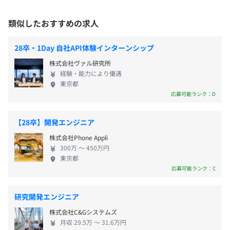
・社内勉強会の実施
・雇用保険
先端の技術に触れられる環境で、スキルを磨けるの
あり
・GCP等クラウド関連認定資格取得支援制度
・労災保険
が魅力です！ ◆残業10時間未満！メリハリつけた働
キャリアコンサルティング制度の有無及びその内容
類似したおすすめの求人
き方でワークライフバランスも充実！ 会社全体の残
なし
業時間は月平均13h未満、IT部署では月平均10h未
社内検定等の制度の有無及びその内容
28卒・1Day 自社API体験インターンシップ
満、9割の社員が在宅勤務を実施しているため、ワー
なし
プロジェクトごとに選択
雇用関係なし
株式会社ヴァル研究所
クライフバランスも充実させながら柔軟な働き方で
経験・能力により優遇
実現できます！ ◆社員の入社の決め手！ ①上流から
東京都
下流工程全てに関われること！ ②面白くて価値のあ
応募可能ランク：D
るサービスを提供していること！ ③風通しがよく忌
前年度の月平均所定外労働時間の実績
憚なく意見をあげやすい社風！
【28卒】開発エンジニア
13.0時間
前年度の有給休暇の平均取得日数
株式会社Phone Appli
300万 〜 450万円
15.0日
東京都
Ansible
前事業年度の育児休業取得者数／出産者数
応募可能ランク：C
男性4人/5人
女性5人/5人
研究開発エンジニア
役員及び管理的地位にある者に占める女性の割合
BigQuery、Apache Hadoop
株式会社C&Gシステムズ
役員37.5%
月収 29.5万 〜 31.6万円