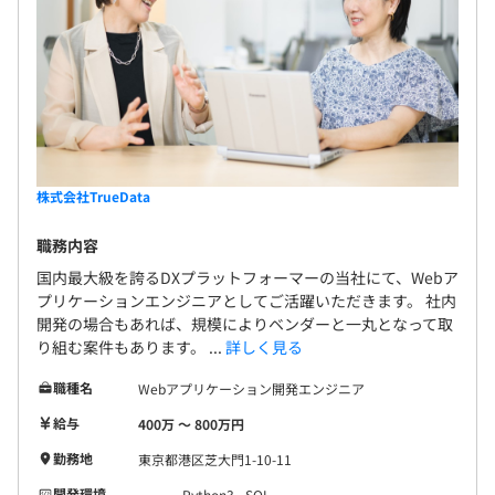
株式会社TrueData
職務内容
国内最大級を誇るDXプラットフォーマーの当社にて、Webア
プリケーションエンジニアとしてご活躍いただきます。 社内
開発の場合もあれば、規模によりベンダーと一丸となって取
り組む案件もあります。 ...
詳しく見る
職種名
Webアプリケーション開発エンジニア
給与
400万 〜 800万円
勤務地
東京都港区芝大門1-10-11
開発環境
Python3
SQL