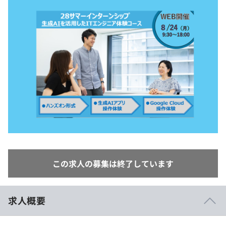
イベント・セミナー
paiza times
再チャレンジ結果一覧
リファレンス
インタビュー
note
就活成功ガイド
プラン
個人向けプラン
法人向けプラン
学校向けプラン
契約内容・クーポン
この求人の募集は終了しています
求人概要