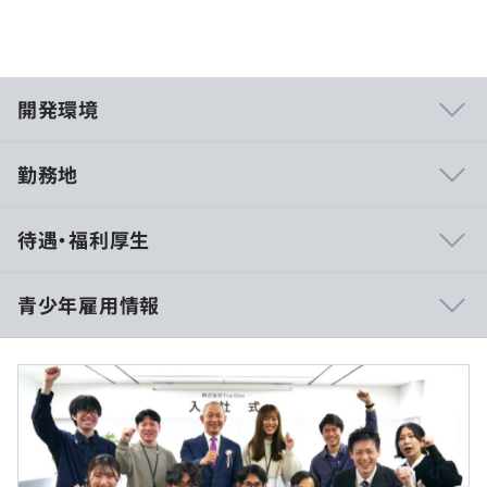
開発環境
勤務地
■IT部署（テクノロジーグループ）
待遇・福利厚生
・要件定義～設計～開発～テスト～運用と全ての開発プロ
セスに携わる事が可能。
・各開発フェーズ毎に必要となってくるスキル・ノウハウ
青少年雇用情報
が体験をもって身につく。
・アーキテクチャ設計から携われる為、最新のトレンドに
09:30~18:00予定
則した技術スタック（クラウド、AI等）が業務を介して身
休憩時間：12:00~13:00（60分）
につける事が可能。
平均残業時間：インターンのためなし
過去３年間の新卒採用者数・離職者数
・自社構築システムの運用も行う為、設計時に効率的な運
前年度 採用者数2人 離職者数0人
用・保守も意識した設計が身についていく。
2年度前 採用者数4人 離職者数0人
・業界最大規模のビッグデータの利活用が可能。