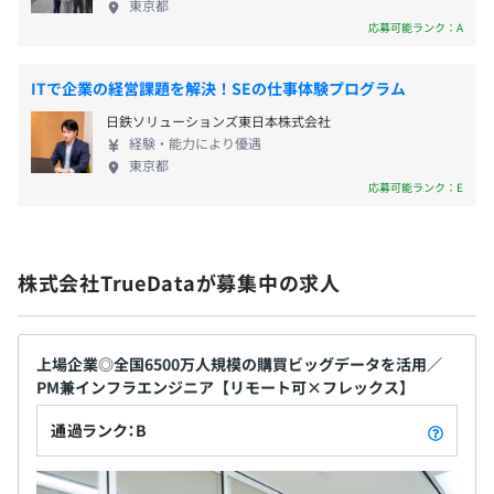
管理職16.0%
東京都
応募可能ランク：A
ITで企業の経営課題を解決！SEの仕事体験プログラム
日鉄ソリューションズ東日本株式会社
経験・能力により優遇
東京都
半期ごとの目標設定、振り返りによる評価をおこなってい
応募可能ランク：E
ます。
一人ひとりの強み、目標を大事に上長と一緒にキャリアを
考えていきます。
株式会社TrueDataが募集中の求人
全社・・・107名
上場企業◎全国6500万人規模の購買ビッグデータを活用／
内
PM兼インフラエンジニア【リモート可×フレックス】
・IT部署・・・15名
通過ランク：B
・データサイエンティスト部署・・・10名