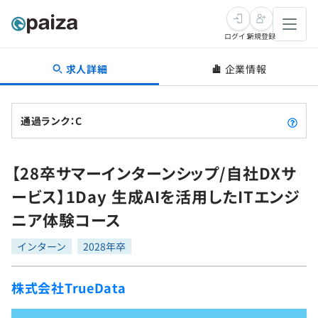
ログイン
新規登録
求人詳細
企業情報
転職・キャリア
未経験転職
求人検索
通過ランク：C
新卒就活
求人検索
インタビュー
【28卒サマーインターンシップ/自社DXサ
学習
求人検索
インタビュー
転職成功ガイド
ービス】1Day 生成AIを活用したITエンジ
本選考
スキルチェック
講座一覧
ニア体験コース
転職成功ガイド
転職エージェント
ゲーム・マンガ
インターン
プログラミング言語
インターン
問題集
2028年卒
メディア
SQL
4択課題
株式会社TrueData
新卒エージェント
paizaとは？
Tech Team Journal
評価結果一覧
ナレッジ