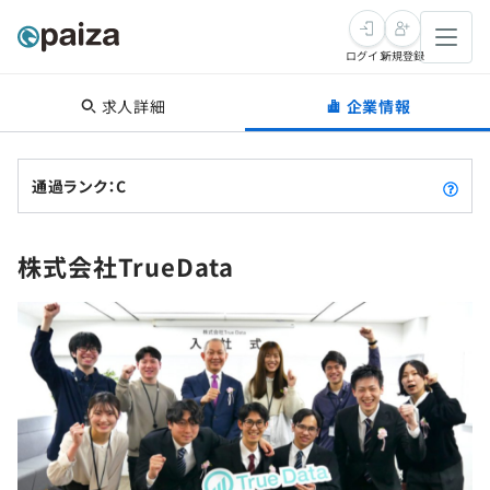
ログイン
新規登録
求人詳細
企業情報
転職・キャリア
未経験転職
求人検索
通過ランク：C
新卒就活
求人検索
インタビュー
株式会社TrueData
学習
求人検索
インタビュー
転職成功ガイド
本選考
スキルチェック
講座一覧
転職成功ガイド
転職エージェント
ゲーム・マンガ
インターン
プログラミング言語
問題集
メディア
SQL
4択課題
新卒エージェント
paizaとは？
Tech Team Journal
評価結果一覧
ナレッジ