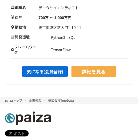
職種名
データサイエンティスト
給与
700万 〜 1,000万円
勤務地
東京都港区芝大門1-10-11
開発環境
Python3
SQL
フレームワー
TensorFlow
ク
詳細を見る
気になる(会員登録)
paizaトップ
企業検索
株式会社TrueData