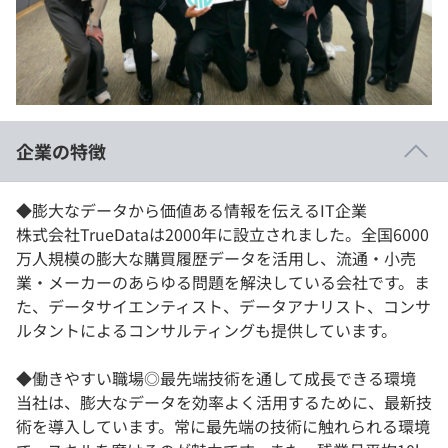
イベント・セミナー
paiza times
再チャレンジ結果一覧
リファレンス
インタビュー
note
就活成功ガイド
プラン
企業の特徴
個人向けプラン
◆膨大なデータから価値ある情報を伝えるIT企業
法人向けプラン
株式会社TrueDataは2000年に設立されました。全国6000
万人規模の膨大な購買履歴データを活用し、流通・小売
学校向けプラン
業・メーカーのあらゆる問題を解決している会社です。ま
た、データサイエンティスト、データアナリスト、コンサ
契約内容・クーポン
ルタントによるコンサルティングも提供しています。
◆働きやすい職場◎最先端技術を通して成長できる環境
当社は、膨大なデータを効率よく活用するために、最新技
術を導入しています。常に最先端の技術に触れられる環境