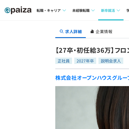
転職・キャリア
未経験転職
新卒就活
求人検索
求人検索
求人検索
求人詳細
企業情報
本選考
インタビュー
インタビュー
インターン
【27卒・初任給36万】
転職成功ガイド
転職成功ガイド
正社員
2027年卒
説明会求人
新卒エージェ
転職エージェント
株式会社オープンハウスグルー
イベント・セ
インタビュー
就活成功ガイ