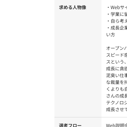
求める人物像
・Web
・学業に
・自ら考
・成長企
い方
オープン
スピード
スという
成長に貪
泥臭い仕
な裁量を
くよりも
さんの成
テクノロ
成長させ
選考フロー
Web説明