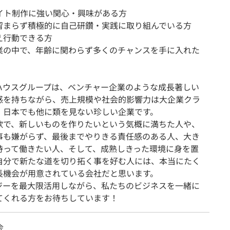
サイト制作に強い関心・興味がある方
留まらず積極的に自己研鑽・実践に取り組んでいる方
え行動できる方
業の中で、年齢に関わらず多くのチャンスを手に入れた
ハウスグループは、ベンチャー企業のような成長著しい
感を持ちながら、売上規模や社会的影響力は大企業クラ
、日本でも他に類を見ない珍しい企業です。
欲で、新しいものを作りたいという気概に満ちた人や、
事も嫌がらず、最後までやりきる責任感のある人、大き
持って働きたい人、そして、成熟しきった環境に身を置
自分で新たな道を切り拓く事を好む人には、本当にたく
長機会が用意されている会社だと思います。
ジーを最大限活用しながら、私たちのビジネスを一緒に
てくれる方をお待ちしています！
会