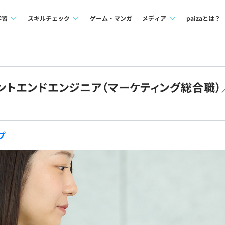
学習
スキルチェック
ゲーム・マンガ
メディア
paizaとは？
講座一覧
プログラミング言語
Tech Team Journal
問題集
SQL
paiza times
フロントエンドエンジニア（マーケティング総合職
4択課題
評価結果一覧
note
ント
ナレッジ
再チャレンジ結果一覧
プ
ミナー
リファレンス
プラン
ド
個人向けプラン
法人向けプラン
学校向けプラン