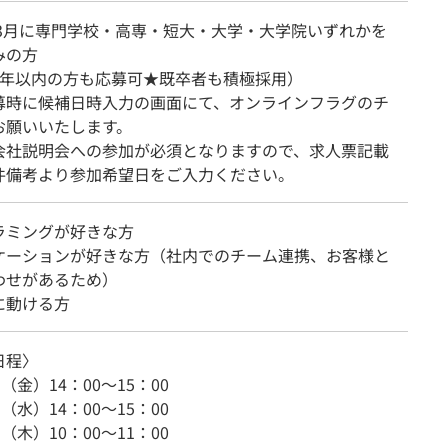
7年3月に専門学校・高専・短大・大学・大学院いずれかを
みの方
3年以内の方も応募可★既卒者も積極採用）
募時に候補日時入力の画面にて、オンラインフラグのチ
お願いいたします。
会社説明会への参加が必須となりますので、求人票記載
件備考より参加希望日をご入力ください。
ラミングが好きな方
ケーションが好きな方（社内でのチーム連携、お客様と
わせがあるため）
に動ける方
日程〉
（金）14：00～15：00
日（水）14：00～15：00
日（木）10：00～11：00