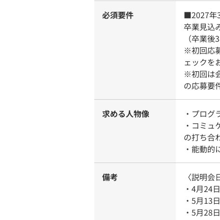
必須要件
■202
卒業見込
（卒業後
※初回応
ェックを
※初回は
の応募要
求める人物像
・プログ
・コミュ
の打ち合
・能動的
備考
〈説明会
・4月24日
・5月13
・5月28