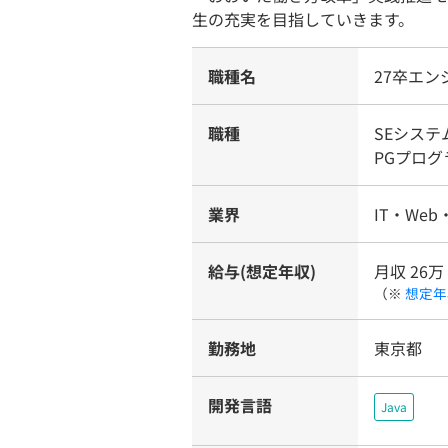
生の充実を目指していきます。
職種名
27卒エン
職種
SEシス
PGプログ
業界
IT・Web
給与(想定年収)
月収 26万
（※
想定年
勤務地
東京都
開発言語
Java