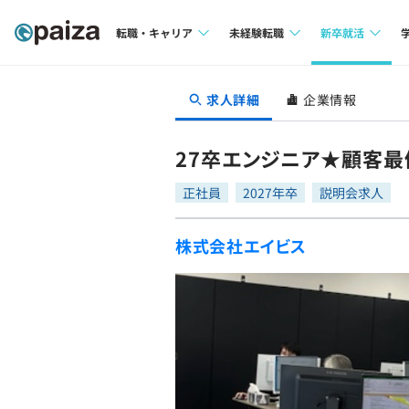
転職・キャリア
未経験転職
新卒就活
求人検索
求人検索
求人検索
求人詳細
企業情報
本選考
インタビュー
インタビュー
インターン
27卒エンジニア★顧客
転職成功ガイド
転職成功ガイド
正社員
2027年卒
説明会求人
新卒エージェ
転職エージェント
株式会社エイビス
イベント・セ
インタビュー
就活成功ガイ