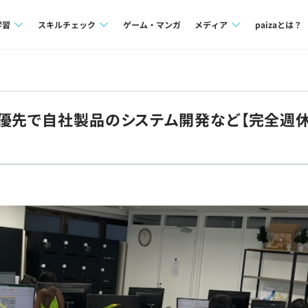
学習
スキルチェック
ゲーム・マンガ
メディア
paizaとは？
講座一覧
プログラミング言語
Tech Team Journal
問題集
SQL
paiza times
最優先で自社製品のシステム開発など【完全週
4択課題
評価結果一覧
note
ント
ナレッジ
再チャレンジ結果一覧
ミナー
リファレンス
プラン
ド
個人向けプラン
法人向けプラン
学校向けプラン