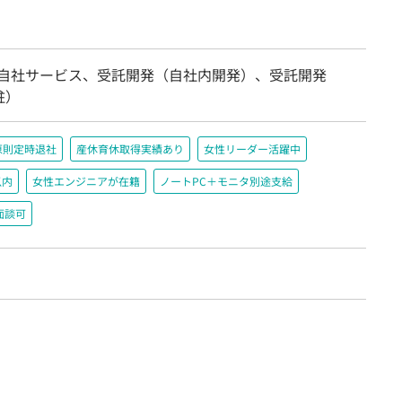
/自社サービス、受託開発（自社内開発）、受託開発
駐）
原則定時退社
産休育休取得実績あり
女性リーダー活躍中
以内
女性エンジニアが在籍
ノートPC＋モニタ別途支給
面談可