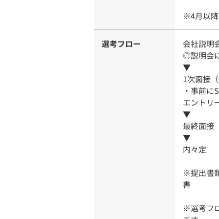
※4月以
選考フロー
会社説明
◎説明会
▼
1次面接
・事前にS
エントリ
▼
最終面接
▼
内々定
※提出書
書
※選考フ