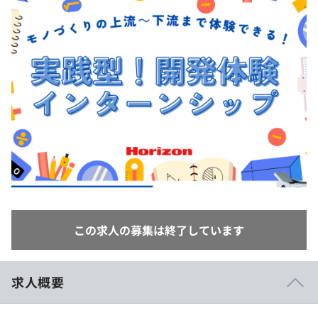
イベント・セミナー
paiza times
再チャレンジ結果一覧
リファレンス
インタビュー
note
就活成功ガイド
プラン
個人向けプラン
法人向けプラン
学校向けプラン
契約内容・クーポン
この求人の募集は終了しています
求人概要