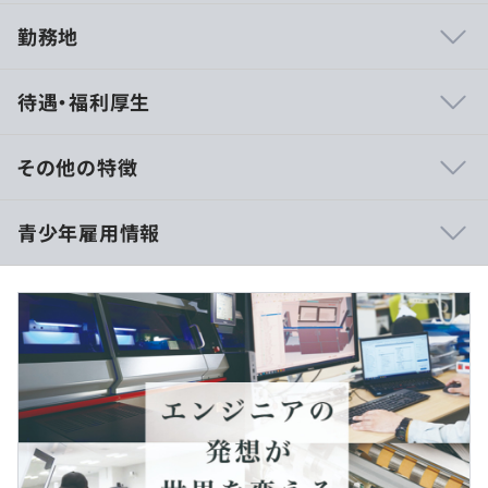
勤務地
【開発部門】
待遇・福利厚生
ただ設計するだけでなく、お客様先へ訪問したり展示会に
出展したりとお客様と関わる機会が多いところが特徴で
す。
その他の特徴
それも「お客様の声を反映したモノづくり」を行っている
ホリゾンだからこそ！
10：00〜16：00（予定）
青少年雇用情報
また、若手のうちから様々なプロジェクトに参加すること
休憩時間：休憩50分
ができるので「このようなことがしたい！」という意見は
平均残業時間：平均16.8時間／月
「じゃあやってみようか！」とチャレンジできる環境があ
ります！
【職場環境】
過去３年間の新卒採用者数・離職者数
一製品を開発するのに「メカ」「制御」「ソフト」でチー
実施日のみ
前年度 採用者数12人 離職者数1人
ムになって開発を行います。
2年度前 採用者数12人 離職者数3人
そのためコミュニケーションが必須！開発はみな同じフロ
3年度前 採用者数9人 離職者数3人
アで仕切りもなくふらっと聞きに行ける環境があるので意
過去３年間の新卒採用者数の男女別人数
見交換がしやすい環境があります！
ランチ支給
前年度 男性5人 女性7人