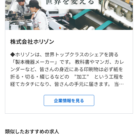
2年度前 男性4人 女性8人
★インターン当日は駅から送迎いたします！
3年度前 男性5人 女性4人
平均勤続年数
・社内勉強会の開催
インターンのためなし
15.4年
受動喫煙防止措置に関する事項
・書籍、社外勉強会・カンファレンス参加費用の補助制度
従業員に対する受動喫煙対策：屋内原則禁煙（喫煙専用室
・資格手当
株式会社ホリゾン
設置あり）
・メンター制度
◆ホリゾンは、世界トップクラスのシェアを誇る
雇用形態により異なります
研修の有無及び内容
「製本機器メーカー」です。 教科書やマンガ、カレ
・新入社員研修：入社後2週間は座学形式の研修やさまざ
ンダーなど、皆さんの身近にある印刷物は必ず紙を
まな部署を周る実践形式の研修などをおこないます。ま
〈本社〉JR「新旭駅」より直通バス運行
折る・切る・綴じるなどの ”加工” という工程を
【職場環境】
た、入社後の振り返りや目標設定などのフォローアップ研
経てカタチになり、皆さんの手元に届きます。 当社
開発者は専門を問わず同じフロアで仕事をすることで「機
雇用関係なし
修も随時おこなっています。
は、これら加工工程の ”自動化“ を実現する製本
械設計」「制御設計」「ソフト開発」の垣根を越えて連係
・中堅社員研修：自身のキャリアを見つめ直し、改めて将
関連機器の開発から製造、販売までを自社で一貫し
し、時代に即した製品開発をおこなうことができます。設
企業情報を見る
来の目標・なりたい姿を明確にするための中堅社員を対象
て手掛けており、今では世界約120カ国のニーズに応
計情報はサーバで一元管理することで、製造部門などとも
にした研修です。
え続けています！ ◆ホリゾングループの「一貫体
情報共有し、開発工数の短縮、早期製品化を実現していま
・マネジメント研修：メンバーの管理／育成方法や目標設
制」で、より付加価値の高い製品を提供します。 製
す。
定に関わる能力を高めるための管理職を対象にした研修で
品の企画から、開発、製造、販売のす べてをホリゾ
類似したおすすめの求人
す。
ングループ内で一貫して手掛けています。創業以来、