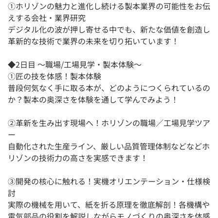
①ホリゾンの魅力と進化し続ける製本業界の可能性をお伝
えする会社・業界研究
デジタル化の波が押し寄せる中でも、新たな価値を創造し
革新的な技術で業界の未来を切り拓いています！
◆2日目 ～職場/工場見学・製本体験～
①匠の技を体感！製本体験
普段何気なく手に取る本が、どのようにつくられているの
か？製本の奥深さを体験を通して学んでみよう！
②革新を生み出す現場へ！ホリゾンの職場／工場見学ツア
ー
自動化された生産ライン、厳しい品質管理体制などなどホ
リゾンの技術力の高さを実感できます！
③開発の核心に触れる！実機オリエンテーション・仕様検
討
実際の機械を用いて、紙を折る原理を徹底解剖！各機構や
電気部品の役割を解説しながらモノづくりの奥深さを体感