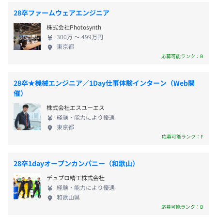
メンター制度の有無
脈々と培われてきた「技術力」、多くの部品を内作
28卒ファームウェアエンジニア
あり
する 「製造力」、この2 つがモノづくりの原点 で
開発部門約60名（比率：メカ5 / 制御3/ ソフト2）
株式会社Photosynth
社内検定等の制度の有無及びその内容
す。営業が拾い上げたお客さまの声を開発にフィード
300万 〜 499万円
バックし、開発、製造までを一気通貫でおこない、
・資格取得奨励金制度：業務に必要な資格の取得にかかる
東京都
早期に市場へ製品を投入するサイクルで市場のトッ
費用を会社が負担する制度です。
応募可能ランク：B
プシェ アを守り続けています。 【事業紹介】 ホリゾ
・通信教育利用補助制度：自己研鑽を目的とした、英会
課長1名
ンでは、各事業の機器、提案、開発・製造・販売・
話・プログラミング・AI・office系などの通信教育費を会
チームリーダー3名
28卒★機械エンジニア／1Day仕事体験インターン（Web開
アフターサービスまで手掛けています。 01.製本機器
社が一部負担する制度です。
メンバー～20名
催）
関連事業 皆さんが手にする本や教科書等の印刷物
株式会社エスユーエス
は、紙を折る、綴じる、切るなどさまざまな加工が
経験・能力により優遇
施されてお手元に届いています。そんな印刷物の「加
東京都
工の自動化」を担う製品の開発から製造、販売まで
前年度の月平均所定外労働時間の実績
応募可能ランク：F
をおこなっています。 02.スマートファクトリー関連
16.5時間
事業 ホリゾンは製品の自動化だけでなく、工場のス
前年度の有給休暇の平均取得日数
28卒1dayオープンカンパニー（和歌山）
マートファクトリー化を進め、自動搬送ロボットや
12.5日
デュプロ精工株式会社
製品とロボットの組み合わせなど、AIやIoTを駆使し
前事業年度の育児休業取得者数／出産者数
経験・能力により優遇
お客様の工場全体の自動化を進めています。 03.ウェ
和歌山県
男性5人/7人
アプリント関連事業 誰でも手軽に、楽しくプリント
応募可能ランク：D
女性13人/13人