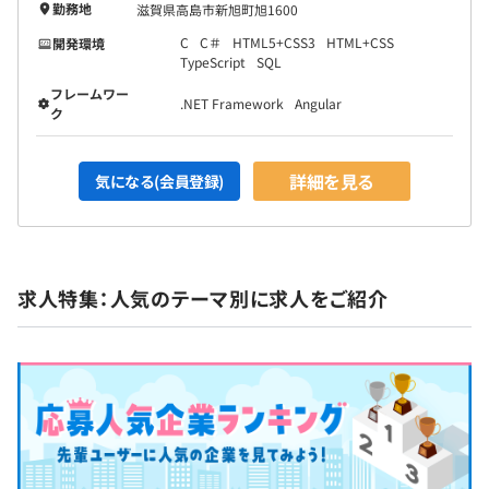
勤務地
滋賀県高島市新旭町旭1600
C
C＃
HTML5+CSS3
HTML+CSS
開発環境
TypeScript
SQL
フレームワー
.NET Framework
Angular
ク
詳細を見る
気になる(会員登録)
求人特集：人気のテーマ別に求人をご紹介