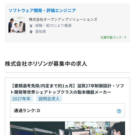
をおこなうことができるプリントキットの製造・販
売をおこなっています。 04.アウトドア関連事業 アウ
ソフトウェア開発・評価エンジニア
トドア用品や工業用製品等、 持ち前の技術力、販売
株式会社オープンアップソリューションズ
力を生かして新たな収益の柱づくりに注力していま
経験・能力により優遇
す。
愛知県
応募可能ランク：F
株式会社ホリゾンが募集中の求人
【書類選考免除/内定まで約1ヵ月】滋賀27卒制御設計・ソフ
ト開発等世界シェアトップクラスの製本機器メーカー
2027年卒
説明会求人
通過ランク：D