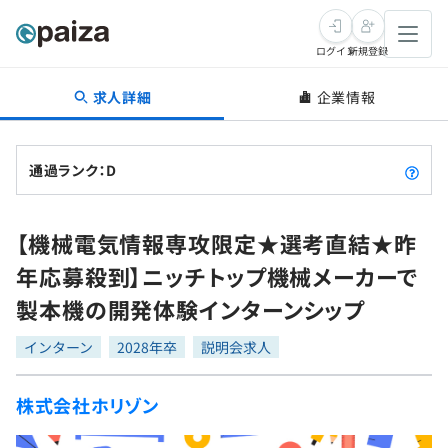
ログイン
新規登録
求人詳細
企業情報
転職・キャリア
未経験転職
求人検索
通過ランク：D
新卒就活
求人検索
インタビュー
【機械電気情報専攻限定★選考直結★昨
学習
求人検索
インタビュー
転職成功ガイド
年応募殺到】ニッチトップ機械メーカーで
本選考
スキルチェック
講座一覧
製本機の開発体験インターンシップ
転職成功ガイド
転職エージェント
ゲーム・マンガ
インターン
プログラミング言語
インターン
問題集
2028年卒
説明会求人
メディア
SQL
4択課題
株式会社ホリゾン
新卒エージェント
paizaとは？
Tech Team Journal
評価結果一覧
ナレッジ