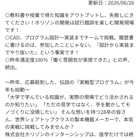
更新日：2026/06/26
◎教科書や授業で得た知識をアウトプットし、失敗しにき
てください！ホリゾンの開発は試行錯誤を楽しむ開発現場
です！
◎CAD、プログラム設計〜実装までチームで挑戦。履歴書
に書けるのは、参加したことじゃない。『設計から実装ま
でやり抜いた』という事実です！
◎昨年満足度100％「働く雰囲気が実感できた」との声、
続出。
～昨年、応募殺到した、伝説の『実戦型プログラム』が今
年も始動～
「大学で学んでいる知識が、実際の現場でどう活かされる
のか知りたい」 「ただの見学ではなく、手を動かしてモ
ノづくりに没頭したい」 そんな想いを持つ28卒の皆さ
ん、世界シェアトップクラスの製本機器メーカーで、本気
の実戦に挑戦してみませんか？
株式会社ホリゾンのインターンシップは、座学だけでは終