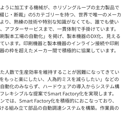
ように加工する機械が、ホリゾングループの主力製品で
綴じ・断裁」の5カテゴリーを持つ、世界で唯一のメーカ
より、熟練の技術や特別な知識がなくても、誰でも使い
、アフターサービスまで、一貫体制で手掛けています。
刷製本工場の自動化」を掲げ、製本機器のDX化、見える
ています。印刷機器と製本機器のインライン接続や印刷
器の枠を超えたメーカー間で積極的に協業しています。
た人数で生産効率を維持することが困難になってきてい
をもっと楽にしたい、人為的ミスを減らしたい」などの
自動化のみならず、ハードウェアの導入からシステム構
キシブルな提案でSmart Factory化を実現します。
は、Smart Factory化を積極的におこなっており、
における組み立て部品の自動調達システムを構築。作業員の