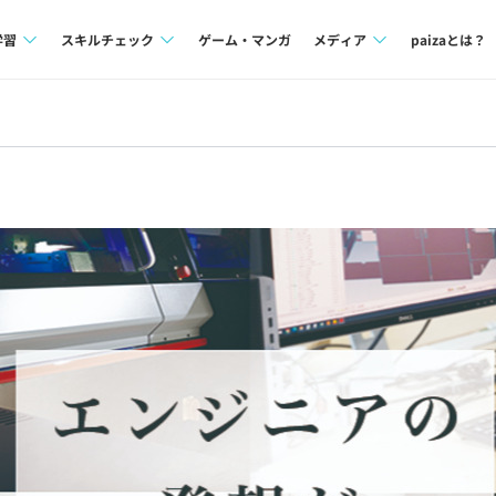
学習
スキルチェック
ゲーム・マンガ
メディア
paizaとは？
講座一覧
プログラミング言語
Tech Team Journal
問題集
SQL
paiza times
4択課題
評価結果一覧
note
ント
ナレッジ
再チャレンジ結果一覧
ミナー
リファレンス
プラン
ド
個人向けプラン
法人向けプラン
学校向けプラン