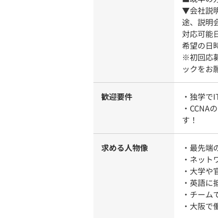
▼会社説
途、説明
対応可能
希望の日
※初回応
ックをお
歓迎要件
・独学で
・CCN
す！
求める人物像
・最先端
・ネット
・大学や
・英語に
・チーム
・大阪で