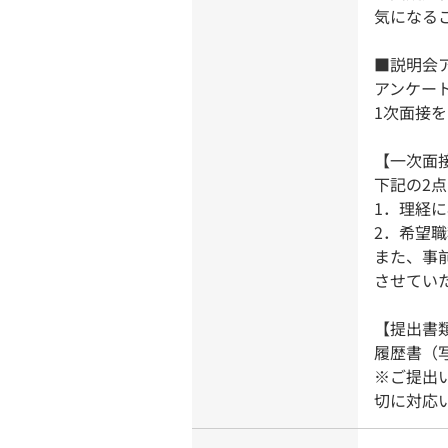
気になる
■説明会
アンケー
1次面接
【一次面
下記の2
1．理経
2．希望
また、事
させてい
【提出書
履歴書（
※ご提出
切に対応