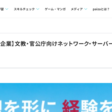
学習
スキルチェック
ゲーム・マンガ
メディア
paizaとは？
講座一覧
プログラミング言語
Tech Team Journal
問題集
SQL
paiza times
場企業】文教・官公庁向けネットワーク・サーバー
4択課題
評価結果一覧
note
ント
ナレッジ
再チャレンジ結果一覧
ミナー
リファレンス
プラン
ド
個人向けプラン
法人向けプラン
学校向けプラン