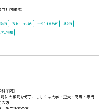
（自社内開発）
面談可
残業３０H以内
一部在宅勤務可
既卒可
ニアが在籍
学科不問】
7年3月に大学院を修了、もしくは大学・短大・高専・専門
定の方
方、第二新卒の方