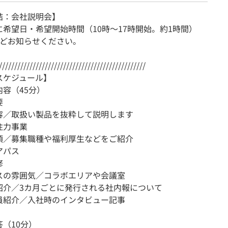
結：会社説明会】
に希望日・希望開始時間（10時～17時開始。約1時間）
ほどお知らせください。
////////////////////////////////////////////////
スケジュール】
容（45分）
要
容／取扱い製品を抜粋して説明します
注力事業
項／募集職種や福利厚生などをご紹介
アパス
修
スの雰囲気／コラボエリアや会議室
紹介／3カ月ごとに発行される社内報について
員紹介／入社時のインタビュー記事
（10分）