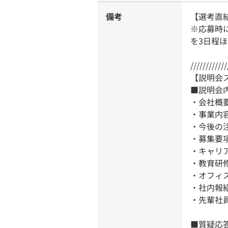
備考
【選考直
※応募時
を3日程
////////////
【説明会
■説明会内
・会社概
・事業内
・今後の
・募集要
・キャリ
・教育研
・オフィ
・社内報
・先輩社
■質疑応答