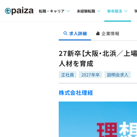
転職・キャリア
未経験転職
新卒就活
求人検索
求人検索
求人検索
求人詳細
企業情報
本選考
インタビュー
インタビュー
インターン
27新卒【大阪・北浜／上
転職成功ガイド
転職成功ガイド
人材を育成
新卒エージェ
転職エージェント
正社員
2027年卒
説明会求人
イベント・セ
株式会社理経
インタビュー
就活成功ガイ