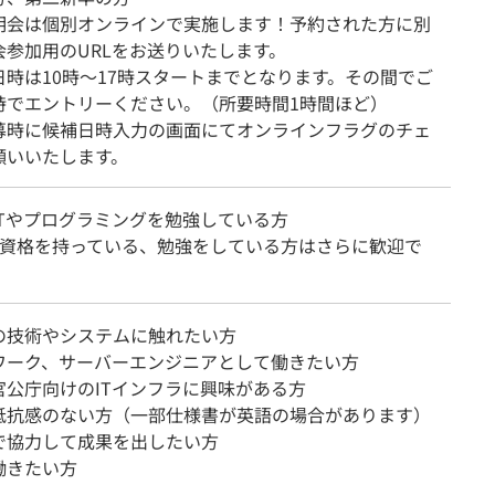
明会は個別オンラインで実施します！予約された方に別
会参加用のURLをお送りいたします。
日時は10時〜17時スタートまでとなります。その間でご
時でエントリーください。（所要時間1時間ほど）
募時に候補日時入力の画面にてオンラインフラグのチェ
願いいたします。
ITやプログラミングを勉強している方
Aの資格を持っている、勉強をしている方はさらに歓迎で
の技術やシステムに触れたい方
ワーク、サーバーエンジニアとして働きたい方
官公庁向けのITインフラに興味がある方
抵抗感のない方（一部仕様書が英語の場合があります）
で協力して成果を出したい方
働きたい方