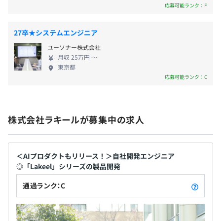
応募可能ランク：F
27卒★システムエンジニア
無期雇用
前年度の月平均所定外労働時間の実績
ユーソナー株式会社
12.0時間
月収 25万円 〜
前年度の有給休暇の平均取得日数
東京都
10.0日
応募可能ランク：C
6カ月（待遇の変更はありません）
前事業年度の育児休業取得者数／出産者数
男性0人/0人
女性5人/5人
株式会社ラキールが募集中の求人
役員及び管理的地位にある者に占める女性の割合
役員0.0%
管理職9.4%
＜AIプロダクトもリリース！＞自社開発エンジニア
◎「Lakeel」シリーズの製品開発
通過ランク：C