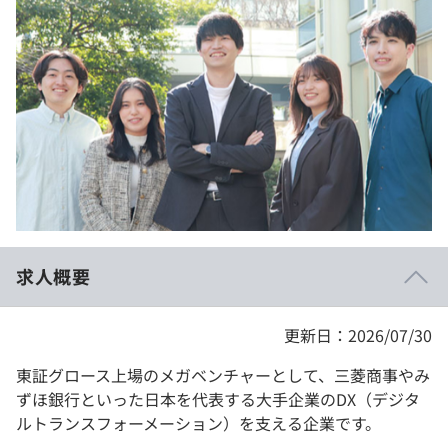
イベント・セミナー
paiza times
再チャレンジ結果一覧
リファレンス
インタビュー
note
就活成功ガイド
プラン
個人向けプラン
法人向けプラン
学校向けプラン
求人概要
契約内容・クーポン
更新日：2026/07/30
東証グロース上場のメガベンチャーとして、三菱商事やみ
ずほ銀行といった日本を代表する大手企業のDX（デジタ
ルトランスフォーメーション）を支える企業です。