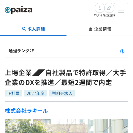
ログイン
新規登録
求人詳細
企業情報
転職・キャリア
未経験転職
求人検索
通過ランク：F
新卒就活
求人検索
インタビュー
上場企業◢◤自社製品で特許取得／大手
学習
求人検索
インタビュー
転職成功ガイド
企業のDXを推進／最短2週間で内定
本選考
スキルチェック
講座一覧
転職成功ガイド
転職エージェント
正社員
2027年卒
説明会求人
ゲーム・マンガ
インターン
プログラミング言語
問題集
株式会社ラキール
メディア
SQL
4択課題
新卒エージェント
paizaとは？
Tech Team Journal
評価結果一覧
ナレッジ