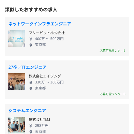
管理職対象、管理職の役割、マネジメント・リーダーシ
Docker、Terraform、Kubernetes
ものです。 【LaKeel Way】 私たちが成長し続けるた
ップの理論と実践等
類似したおすすめの求人
めの考え方、行動指針が "LaKeel Way" です。すべて
◆年度研修
の社員はLaKeel Wayを理解し、実践することを期待
全社員対象、コンプライアンス、情報セキュリティ、ハ
通勤交通費（月額5万円上限）、持株会奨励金
ネットワークインフラエンジニア
■都営地下鉄三田線「御成門駅」A5出口より 徒歩約3分
されています。 「ロイヤリティ」 Royalty：企業理念
ラスメント、インサイダー取引、労務管理研修等
■東京メトロ日比谷線「神谷町駅」3番出口より 徒歩約4
Elasticsearch
フリービット株式会社
に共感し、チームの一員として誇りを持って行動す
自己啓発支援の有無及びその内容
分
400万 〜 500万円
ること 「問題解決能力」 Capability for problem
◆資格取得支援金制度
東京都
solving：立ちはだかるさまざまな問題に対して自分
応募可能ランク：B
指定資格取得者に支援金を支給
賞与：年2回（6月・12月）
事として行動すること 「イノベーション」
◆無料eラーニング受講
ストックオプションあり
Innovative：探求心、想像力をもってブレイクスル
ビジネススキル等のeラーニングを無料で受講可能
27卒／ITエンジニア
ーに挑むこと 「プロフェッショナル」
メンター制度の有無
株式会社エイジング
Professional：高い専門性をもって有言実行すること
あり
330万 〜 360万円
「ヒューマンスキル」 Human skill：ポジティブかつ
東京都
給与改定：年1回（1月）
キャリアコンサルティング制度の有無及びその内容
建設的に物事をとらえ、チームと自身の成長を継続
応募可能ランク：D
自己申告制度により今後のキャリアに対する意向を申告
すること
し、必要に応じて上長及び人事部門と相談することができ
システムエンジニア
ます。
関東ITソフトウェア健康保険組合加入
社内検定等の制度の有無及びその内容
株式会社TMJ
社会保険完備（雇用・健康・労災・厚生年金）
298万円
なし
東京都