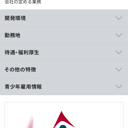
会社の定める業務
開発環境
勤務地
当社では、未経験からスタートし、第一線で活躍している
待遇・福利厚生
先輩社員が多数在籍しています。
入社後は約3か月間の新人研修を通して、ビジネスマナー
からITの基礎知識、実務につながるスキルまで段階的に学
その他の特徴
べるため、文系出身の方やプログラミング未経験の方でも
安心してスタートできます。
理論年収：5,000,000円
青少年雇用情報
また、若手社員発信の勉強会や技術共有のプラットフォー
月例給与：367,143円
ムも活発で、 「学びたい」「成長したい」という気持ち
（基本給：224,143円、LPP支援金：73,000円、固定時間
が自然と行動につながる文化があります。 人とつながり
外勤務手当：70,000円）
ながら、刺激を受けて成長したい方にぴったりの環境で
す。
過去３年間の新卒採用者数・離職者数
前年度 採用者数33人 離職者数0人