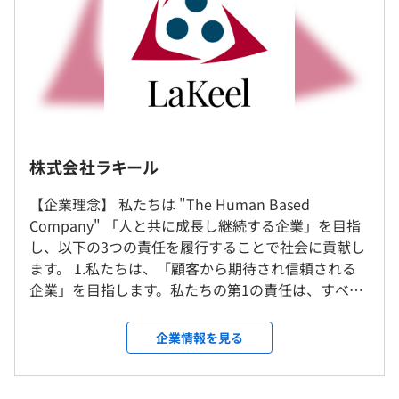
2年度前 採用者数53人 離職者数4人
（※
想定年収
は年収提示額を保証するものではありません）
3年度前 採用者数64人 離職者数14人
◇スキルアップ支援◇
過去３年間の新卒採用者数の男女別人数
・資格取得支援金制度
前年度 男性22人 女性11人
・定期社内ウェビナー（自社製品・サービスのロードマッ
2年度前 男性42人 女性11人
フレックスタイム制（※標準労働時間1日8時間、コアタ
プ公表、新機能、新技術の紹介）
3年度前 男性45人 女性19人
イム10時～16時）
・ハッカソン（予定）
本社または会社が指定する場所での勤務となります（プロ
平均勤続年数
休憩時間：休憩60分 ※昼食時間は業務の都合により各々
・製品エンジニアの公募（キャリアチェンジ）
フェッショナルサービス事業の一部で社外常駐有）
8.5年
株式会社ラキール
の自主性に任せています
平均残業時間：15時間 ／月 （2025年度実績）
【企業理念】 私たちは "The Human Based
就業場所の変更範囲
Company" 「人と共に成長し継続する企業」を目指
＜雇入時＞
プロジェクトごとに選択
研修の有無及び内容
し、以下の3つの責任を履行することで社会に貢献し
東京本社
ます。 1.私たちは、「顧客から期待され信頼される
＜変更範囲＞
◆入社後研修
＜年間休日120日以上＞
企業」を目指します。私たちの第1の責任は、すべて
会社の定める場所
ビジネススキル、ITスキル研修（基礎編、応用編） 等
・完全週休2日制（土日祝日、年末年始休日）
の顧客に対するものです。 2.私たちは、「社員から
◆メンター研修
・年次有給休暇：入社6か月経過後10日付与、以降1年ご
期待され愛される企業」を目指します。私たちの第2
入社3～5年目、マネジメント・リーダーシップの基
企業情報を見る
とに勤続年数に応じて付与（最大20日）
受動喫煙防止措置に関する事項
の責任は、すべての社員に対するものです 3.私たち
礎、1on1コミュニケーション等
・リフレッシュ休暇、創立記念日休暇、慶弔休暇、子の看
従業員に対する受動喫煙対策：あり
は、「株主から期待され評価される企業」を目指し
◆管理職研修
護休暇、介護休暇等
敷地内禁煙（喫煙場所あり）
ます。私たちの第3の責任は、すべての株主に対する