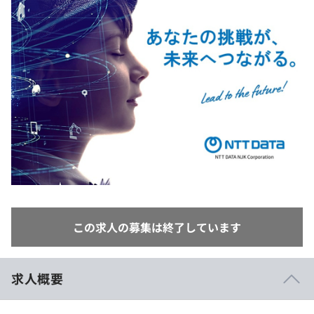
イベント・セミナー
paiza times
再チャレンジ結果一覧
リファレンス
インタビュー
note
就活成功ガイド
プラン
個人向けプラン
法人向けプラン
学校向けプラン
契約内容・クーポン
この求人の募集は終了しています
求人概要