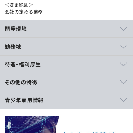
＜変更範囲＞
会社の定める業務
開発環境
勤務地
独立系IT企業として創業以来、長年にわたりお客様と直接
待遇・福利厚生
取引を重ねてきた実績と、そこから培った強固な信頼関係
を基盤としています。社会インフラをはじめとする多様な
分野での開発実績を持ち、社会課題の解決に貢献できる事
その他の特徴
業に携わっている実感を得られる環境です。
■専門／高専卒業見込みの方：月給230,000円
青少年雇用情報
また、ゲーム機やスマートフォンなどのエッジデバイス領
■大学卒業見込みの方：月給250,000円
域から、ネットワークやサーバなどのクラウド領域まで幅
■大学院卒業見込みの方：月給260,000円
広い技術領域に対応可能な体制を整えており、「エンベデ
※上記は基本給。各種手当は別途支給。
ッド」「システム」「ソリューション」の3事業をバラン
上記は基本給の金額です。時間外手当などの各種手当は別
スよく展開しています。それぞれの分野で専門性を高めな
途支給となります。
過去３年間の新卒採用者数・離職者数