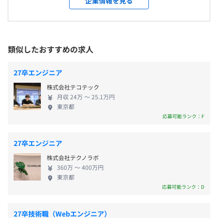
企業情報を見る
でのテレワーク勤務を含む）
１.通信教育による研修（入社前）
・完全週休2日制（土日祝休み）
ジナルソリューションやVRなどの新規事業を展開す
た、各種業務システムの開発、基盤環境構築、テクニカル
＜変更範囲＞
２.ビジネスマナー研修
・有給休暇：12日～12日（初年度12日、次年度15日、最
るソリューションサービス分野まで幅広いITビジネ
支援サービスを提供しています。
会社の定める範囲
３.プログラミング言語（C言語、Java）
大23日、翌年繰越・時間単位取得可）
スに対応しています。デジタル技術が急速に進化する
４.データベース
・夏季休暇：3日間
この時代に、お客様へご提供する価値を最大化して
◆エンデベッド開発
類似したおすすめの求人
５.アルゴリズム
・年末年始休暇：12月29日～1月3日
受動喫煙防止措置に関する事項
います。 ◆技術志向のエンジニア集団 独立系IT企業
モバイル端末、車載機器、情報家電等の組込ソフトウェア
６.開発演習（チームによる疑似開発）
・慶弔休暇
屋内全面禁煙
として創業した当社は、社員ひとりひとりが自分た
開発や、検証、テストなどの業務をおこないます。
27卒エンジニア
・産前・産後休暇／出産休暇
※屋外喫煙可能場所あり
ちで事業をつくり上げていく思いを強く持ち、その
対応製品は、国内から海外向けまで幅広く対応しており、
■配属後研修
株式会社テコテック
・育児休暇／育児休業制度
礎となる「技術志向」のメンバーが多く集まってい
メーカごとに異なる仕様や規格に準拠した開発に取り組ん
月収 24万 〜 25.1万円
配属後は先輩社員がトレーナーとなり、実際に仕事をしな
・介護休暇／介護休業制度
ます。 当社では「人が財産である」という思いのも
でいます。また、情報家電を外部機器と連携させる機能の
東京都
がら技術・知識を身に着けていただきます。また、仕事を
・リフレッシュ休暇
と、近年全社の研修制度を再構築し、スキル認定制
開発や、自動車の自動運転試験なども手がけています。
応募可能ランク：F
進めるうえで必要な知識を習得するための研修を受講する
・結婚休暇
度の導入や、将来経営の中核となる人材育成に力を
《東京本社》
ことで、さらなるスキルアップを目指していただきます。
・時間単位年休制度
入れています。さらに、社員ひとりひとりが担当する
◆ソリューション&サービス
有楽町線「新富町」徒歩1分
27卒エンジニア
自己啓発支援の有無及びその内容
・年次有給休暇積立制度 など
業務にとどまらず知識を共有し、学びたい意欲を満
マンション管理業務ソリューションや、OCR ソリューシ
日比谷線「築地」徒歩5分、「東銀座」徒歩8分
株式会社テクノラボ
・資格試験受験料補助制度、資格取得一時金制度あり。
たすことが持続的成長につながると考え、その環境
ョン、BI（ビジネス・インテリジェンス）ソリューション
都営浅草線「宝町」徒歩5分、「東銀座」徒歩8分
360万 〜 400万円
・技術追及型オープンコミュニティ 「プロコミ Tech」
を整えています。 ◆当社の原動力は「人」 社員ひと
の開発・販売・保守サービスなどを提供しています。
JR京葉線「八丁堀」徒歩8分
東京都
社員同士が専門知識を共有し、技術力の向上を目指すオ
りひとりの資質を向上させ、お客様のよきパートナ
独自開発した『FMSシリーズ』は、マンション管理会社向
応募可能ランク：D
ープンなコミュニティです。全社員が参加でき、社内有識
・時間外（残業）手当
ーとしてよりよい関係を築くことが、お客様の満足
けシステムで、さまざまな管理業務を一元化し、マンショ
者が発信するだけでない、双方向のコミュニケーションの
・住宅手当（勤務地により変動）
を引き出す重要なポイントです。また、技術力で伸び
ン管理会社の業務運用をサポートしています。
27卒技術職（Webエンジニア）