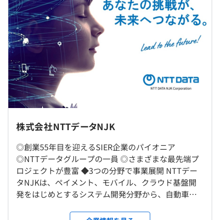
がら、事業間の連携によるシナジー効果も追求し、お客様
前年度 採用者数49人 離職者数0人
への提供価値の最大化を実現しています。
2年度前 採用者数45人 離職者数2人
3年度前 採用者数38人 離職者数4人
さらに、受託開発と自社製品開発の双方を手がけるビジネ
過去３年間の新卒採用者数の男女別人数
スモデルも当社の特徴です。お客様の業務理解を深めたう
前年度 男性32人 女性17人
えでの長期的なパートナーシップ構築に加え、自社開発の
（※
想定年収
は年収提示額を保証するものではありません）
2年度前 男性29人 女性16人
製品・サービスを一般市場に展開することで、通信・金
社内もしくはお客様先での勤務となります。
3年度前 男性22人 女性16人
融・製造・公益など多様な業界への対応力と技術力の強化
※拠点一覧：東京（中央区新富町、豊洲、品川、泉岳寺
平均勤続年数
につなげています。
等）、神奈川、千葉、石川（小松市）、大阪
15.8年
■固定時間制・標準労働時間制｜9：00～17：30
※プロジェクトにより、お客様の勤務時間帯に合わせる場
株式会社NTTデータNJK
■リモート勤務可
合があります。
当社ではテレワーク制度を導入しており、全社員が利用可
休憩時間：60分
◎創業55年目を迎えるSIER企業のパイオニア
◆システム開発
能です。実施頻度は部署やプロジェクトにより異なりま
研修の有無及び内容
平均残業時間：17.5時間／月（2024年度実績）※水曜日
◎NTTデータグループの一員 ◎さまざまな最先端プ
ソフトウェア開発事業は当社の中核事業です。創業以来、
す。
プログラム言語やシステム設計手法に至るまでさまざまな
はノー残業デーとしています。
ロジェクトが豊富 ◆3つの分野で事業展開 NTTデー
汎用コンピュータ、サーバ、PCなどを対象に、あらゆる
充実した研修制度が準備され、基礎（初歩）からじっくり
タNJKは、ペイメント、モバイル、クラウド基盤開
コンピュータシステムのソフトウェア開発を手がけてきま
就業場所の変更範囲
と学んでいただきます。
発をはじめとするシステム開発分野から、自動車、
した。当社の技術は社会の日常でいつも触れているものば
＜雇入時＞
ゲーム機器、スマートフォンなどの組み込み開発分
かりです。
本社、首都圏オフィス、関西事業所、北陸事業所 （自宅
■新入社員技術研修（2025年 実績）
■年間休日122日
野、OCR、マンション管理システムなどの当社オリ
決済、金融、保険、エンタープライズ、交通を中心とし