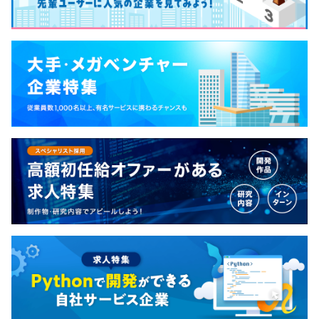
◎健康保険組合保養所
※Professional Career Development Program
職場を離れてリフレッシュする場を提供し、働く環境をよ
業務上で培った知識や経験をレベル認定することで、社員
りよいものにするために、健康保険組合が所有する各地の
の自律的なキャリア形成を支援するNTTデータグループ共
保養施設を利用できます。
通の認定制度です。
日本アルプスに囲まれたリゾート保養所や箱根の自然を満
喫できる温泉などがラインナップ。有意義なオフタイムを
過ごせます。
前年度の月平均所定外労働時間の実績
17.5時間
前年度の有給休暇の平均取得日数
無期雇用
14.9日
前事業年度の育児休業取得者数／出産者数
男性5人/9人
女性3人/3人
3か月
役員及び管理的地位にある者に占める女性の割合
役員18.2%
管理職6.5%