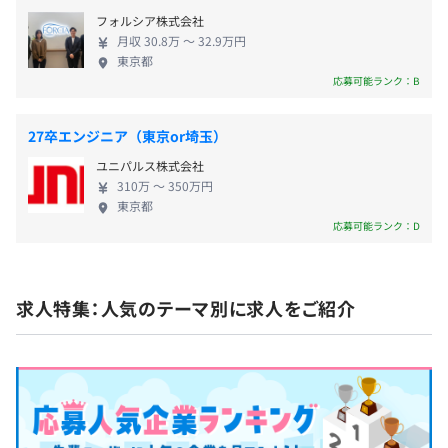
場です。
・通勤手当（当社規定により実費支給）
てきた当社だからこそ、その技術の伝承が成長のカ
またOCRソリューションでは、各種紙文書をスキャナなど
技術を楽しむ純粋な好奇心を軸に、様々なIT技術トレン
フォルシア株式会社
・扶養手当
ギとなると考えています。そのため、みなさんがトッ
で読み取り、読み取った画像データや文字データを電子フ
月収 30.8万 〜 32.9万円
ドについて知の共有を図っています。書籍購入やセミナー
・リモートワーク手当 など
プレベルの技術者になるよう、わたしたちは時間や
ァイル化し、さまざまな業務システムで利用できるように
東京都
参加、設備の導入など、会社が全面的にバックアップする
労力を惜しまず、しっかりと育てます。
することで、手入力の省力化が実現できます。
応募可能ランク：B
支援体制が整っています。
・動画コンテンツ学習
《プロジェクト例》
27卒エンジニア（東京or埼玉）
ビジネススキルやITスキル、プログラミングスキル等、
・金融、ペイメントプロジェクト
幅広いジャンルの動画コンテンツを視聴できます。
ユニパルス株式会社
・公共系プロジェクト
310万 〜 350万円
社員の受講料負担はなく、今の自業務に直結しない内容
・インフラ（鉄道など）
賞与：年2回（夏、冬）
東京都
も含め、自身の興味のある内容を好きなタイミングで気軽
・スマートフォン機種開発
応募可能ランク：D
に受講できます。
・モバイルアプリ
メンター制度の有無
・対話型基盤
・AI-OCRソリューション
昇給：年1回（7月）
あり
求人特集：人気のテーマ別に求人をご紹介
・ロボットコミュニケーション
キャリアコンサルティング制度の有無及びその内容
・クラウドIVRサービス『CyzoPHONE』
自己申告制度
・マンション管理システム
半期に一度、自身の今後のキャリアプランについて、上司
・xR（AR／VR）
社会保険完備（健康保険・厚生年金加入・雇用保険・労災
との面談を実施する制度です。
保険）
社内検定等の制度の有無及びその内容
プロフェッショナルCDP制度