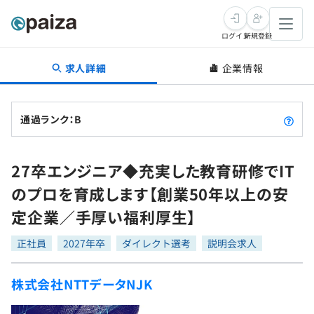
ログイン
新規登録
求人詳細
企業情報
転職・キャリア
未経験転職
求人検索
通過ランク：B
新卒就活
求人検索
インタビュー
27卒エンジニア◆充実した教育研修でIT
学習
求人検索
インタビュー
転職成功ガイド
のプロを育成します【創業50年以上の安
本選考
スキルチェック
講座一覧
定企業／手厚い福利厚生】
転職成功ガイド
転職エージェント
ゲーム・マンガ
インターン
プログラミング言語
正社員
問題集
2027年卒
ダイレクト選考
説明会求人
メディア
SQL
4択課題
株式会社NTTデータNJK
新卒エージェント
paizaとは？
Tech Team Journal
評価結果一覧
ナレッジ