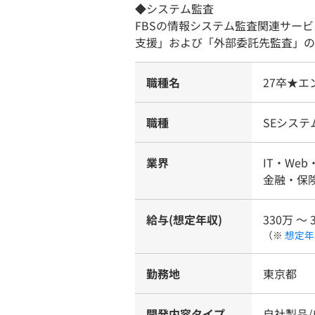
◆システム監査
FBSの情報システム監査関連サー
支援」および「外部委託先監査」の
職種名
27卒★エ
職種
SEシス
業界
IT・We
金融・保険
給与(想定年収)
330万 〜 
（※
想定年
勤務地
東京都
開発内容タイプ
自社製品