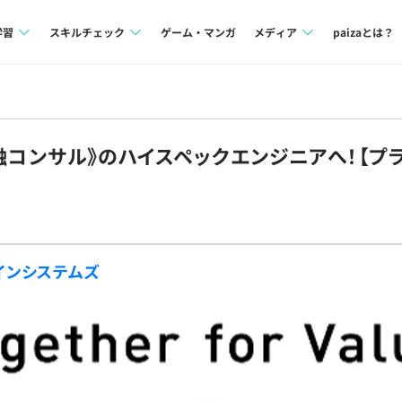
学習
スキルチェック
ゲーム・マンガ
メディア
paizaとは？
講座一覧
プログラミング言語
Tech Team Journal
問題集
SQL
paiza times
金融コンサル》のハイスペックエンジニアへ！【プ
4択課題
評価結果一覧
note
ント
ナレッジ
再チャレンジ結果一覧
ミナー
リファレンス
インシステムズ
プラン
ド
個人向けプラン
法人向けプラン
学校向けプラン