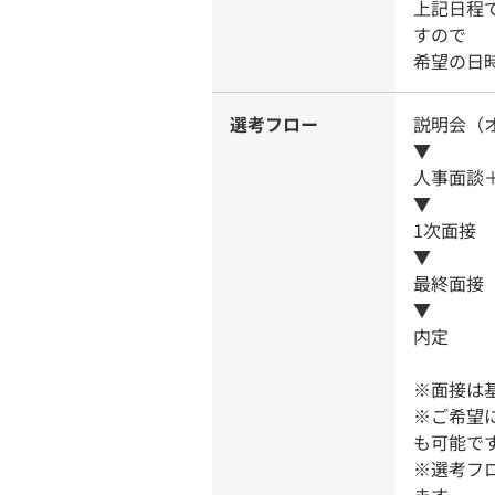
上記日程
すので
希望の日
選考フロー
説明会（
▼
人事面談
▼
1次面接
▼
最終面接
▼
内定
※面接は
※ご希望
も可能で
※選考フ