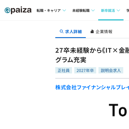
転職・キャリア
未経験転職
新卒就活
求人検索
求人検索
求人検索
求人詳細
企業情報
本選考
インタビュー
インタビュー
インターン
27卒未経験から《IT×
転職成功ガイド
転職成功ガイド
グラム充実
新卒エージェ
転職エージェント
正社員
2027年卒
説明会求人
イベント・セ
株式会社ファイナンシャルブレ
インタビュー
就活成功ガイ