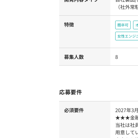
（社外常
特徴
既卒可
女性エンジ
募集人数
8
応募要件
必須要件
2027年
★★★金
当社は社
用意して