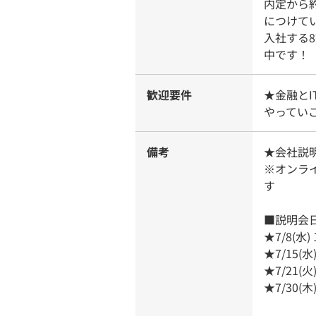
内定から
につけて
入社する
中です！
歓迎要件
★金融と
やってい
備考
★会社説
※オンラ
す
■説明会
★7/8(水) 
★7/15(水)
★7/21(火)
★7/30(木)