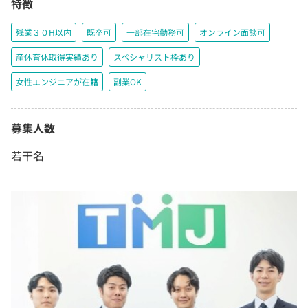
特徴
残業３０H以内
既卒可
一部在宅勤務可
オンライン面談可
産休育休取得実績あり
スペシャリスト枠あり
女性エンジニアが在籍
副業OK
募集人数
若干名