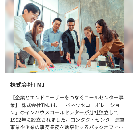
※2年目以降は業績連動賞与の支給あり
■次年度の処遇は評価により決定
過去３年間の新卒採用者数・離職者数
前年度 採用者数16人 離職者数0人
モデル月収
会社規定に準じます。
2年度前 採用者数23人 離職者数2人
213,000円＋時間外手当30,000円（残業時間18.6時間の場
3年度前 採用者数36人 離職者数2人
合）
過去３年間の新卒採用者数の男女別人数
→243,000円
前年度 男性5人 女性6人
2年度前 男性9人 女性14人
初期配属については、ご本人の希望勤務地を考慮して決定
3年度前 男性11人 女性25人
いたします。
平均勤続年数
総合職のため、部署や職種変更が生じた際は、将来的に全
7.9年
株式会社TMJ
（※
想定年収
は年収提示額を保証するものではありません）
在宅・出社での勤務形態問わずに、シームレスにコミュニ
国転勤の可能性があります(入社直後はありません)。
ケーションが取れるようTeamsをはじめとしたコミュニ
【企業とエンドユーザーをつなぐコールセンター事
ケーションツールを活用しています。
業】 株式会社TMJは、「ベネッセコーポレーショ
就業場所の変更範囲
クライアント貢献・自社の効率化という同じ目標のもと、
研修の有無及び内容
ン」のインハウスコールセンターが分社独立して
＜雇入時＞
9:00〜18:00(実働8時間)
在籍年数に関わらず活発なやり取りがおこなわれ、改善サ
1992年に設立されました。コンタクトセンター運営
東京本社
■新入社員研修
※テレワーク可
ークルの活動も積極的に実施されています。
事業や企業の事務業務を効率化するバックオフィス
※北海道・福岡での勤務も可能ですので、ご希望がござい
BPO基礎知識 ／ TMJ業務理解 ／ ビジネスマナー
※フレックス制度あり
事業を手がけており、金融・情報通信・製造・サー
ましたらご相談ください。
新卒社員は一か月横並びで研修を受けます
休憩時間：60分（※休憩時間は業務の都合により各々の