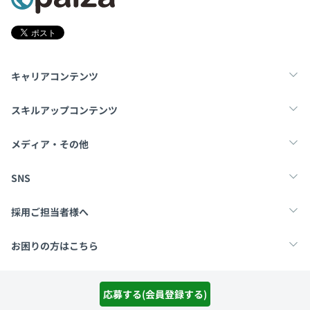
キャリアコンテンツ
転職・キャリア
未経験転職
新卒就活
スキルアップコンテンツ
学習
スキルチェック
マンガ・ゲーム
メディア・その他
Tech Team Journal
paiza times
note
SNS
X
Facebook
採用ご担当者様へ
採用・教育をお考えの企業様へ
中途求人掲載はこちら
お困りの方はこちら
paizaとは？
お問い合わせ・FAQ
応募する(会員登録する)
運営会社
利用規約
プライバシーポリシー
Cookieポリシー
Copyright Paiza, Inc. All rights reserved.