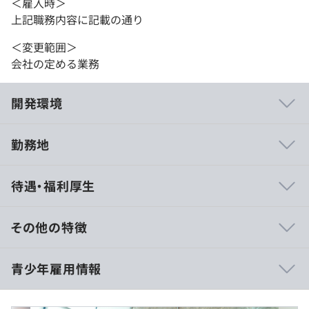
＜雇入時＞
上記職務内容に記載の通り
＜変更範囲＞
会社の定める業務
開発環境
勤務地
社内SEとしての業務になるため、自身が関わった仕事に
待遇・福利厚生
継続的に関わることができます。
上流工程を担当することにより、マネジメントスキルを向
上させることが可能です。
その他の特徴
■基本給：213,000円
青少年雇用情報
■所定労働時間超過分は1分単位で全額支給
■賞与：年2回
入社後全体研修を行います。
■想定年収：初年度298.2万円＋残業代＋各種手当
各部に配属後は、部内で必要に応じて研修が行われます。