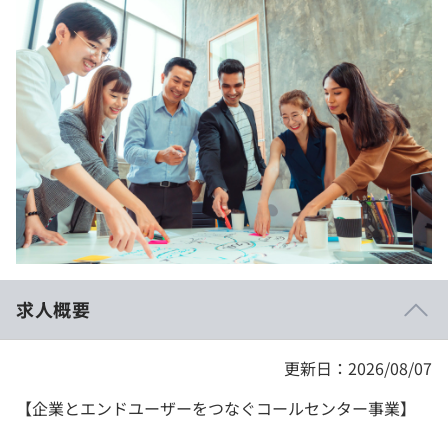
イベント・セミナー
paiza times
再チャレンジ結果一覧
リファレンス
インタビュー
note
就活成功ガイド
プラン
個人向けプラン
法人向けプラン
学校向けプラン
求人概要
契約内容・クーポン
更新日：2026/08/07
【企業とエンドユーザーをつなぐコールセンター事業】