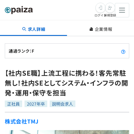
ログイン
新規登録
求人詳細
企業情報
転職・キャリア
未経験転職
求人検索
通過ランク：F
新卒就活
求人検索
インタビュー
【社内SE職】上流工程に携わる！客先常駐
学習
求人検索
インタビュー
転職成功ガイド
無し！社内SEとしてシステム・インフラの開
本選考
スキルチェック
講座一覧
発・運用・保守を担当
転職成功ガイド
転職エージェント
ゲーム・マンガ
インターン
プログラミング言語
正社員
問題集
2027年卒
説明会求人
メディア
SQL
4択課題
株式会社TMJ
新卒エージェント
paizaとは？
Tech Team Journal
評価結果一覧
ナレッジ