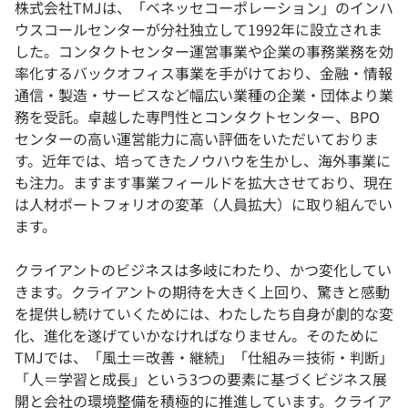
株式会社TMJは、「ベネッセコーポレーション」のインハ
ウスコールセンターが分社独立して1992年に設立されま
した。コンタクトセンター運営事業や企業の事務業務を効
率化するバックオフィス事業を手がけており、金融・情報
通信・製造・サービスなど幅広い業種の企業・団体より業
務を受託。卓越した専門性とコンタクトセンター、BPO
センターの高い運営能力に高い評価をいただいておりま
す。近年では、培ってきたノウハウを生かし、海外事業に
も注力。ますます事業フィールドを拡大させており、現在
は人材ポートフォリオの変革（人員拡大）に取り組んでい
ます。
クライアントのビジネスは多岐にわたり、かつ変化してい
きます。クライアントの期待を大きく上回り、驚きと感動
を提供し続けていくためには、わたしたち自身が劇的な変
化、進化を遂げていかなければなりません。そのために
TMJでは、「風土＝改善・継続」「仕組み＝技術・判断」
「人＝学習と成長」という3つの要素に基づくビジネス展
開と会社の環境整備を積極的に推進しています。クライア