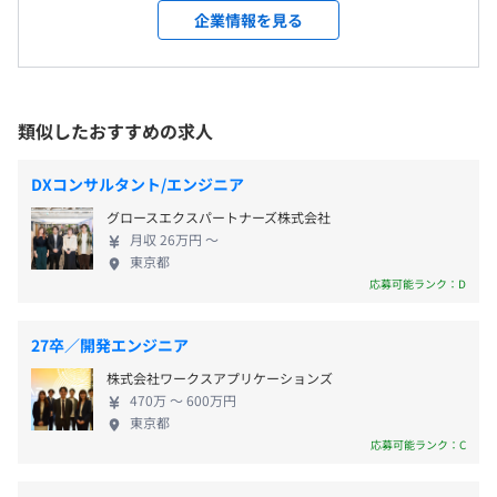
ビスなど幅広い業種の企業・団体より業務を受託。
＜変更範囲＞
企業情報を見る
自主性に任せています）
卓越した専門性とコンタクトセンター、BPOセンタ
会社の定める範囲
■部門別研修
平均残業時間：平均18.8時間／月（2025年度）
単年度の業績評価と、個人の行動評価にあたるコンピテン
ーの高い運営能力に高い評価をいただいております。
配属先の個別の研修プログラム
シー評価により、業績・行動の両面で人事評価をおこなっ
近年では、培ってきたノウハウを生かし、海外事業
受動喫煙防止措置に関する事項
ています。
にも注力。ますます事業フィールドを拡大させてお
■研修部門「TMJユニバーシティ」による研修
類似したおすすめの求人
屋内原則禁煙（喫煙室あり）
特にコンピテンシー評価では、求める人材像を明確に定義
り、現在は人材ポートフォリオの変革（人員拡大）
・ヒューマンスキル
・基本土日祝日休み
し、上長との対話を元に目標設定から評価までを実施する
に取り組んでいます。 クライアントのビジネスは多
ビジネス基礎 ／ ヒアリング強化研修 ／ 1on1のすすめ
・年間休日130日（2026年度）
DXコンサルタント/エンジニア
ことで、納得感の高い制度となっております。
岐にわたり、かつ変化していきます。クライアントの
方
※内訳：所定休日123日、夏季休暇3日、年末年始休暇4日
グロースエクスパートナーズ株式会社
期待を大きく上回り、驚きと感動を提供し続けてい
ネゴシエーション研修 ／ ファシリテーション研修 ／ な
・有給休暇（年間10～22日）
新宿駅、西新宿駅、新宿西口駅、西武新宿駅
月収 26万円 〜
くためには、わたしたち自身が劇的な変化、進化を
ど
・特別休暇（慶弔、赴任、妻出産、リフレッシュ）
東京都
いずれも徒歩10分圏内
遂げていかなければなりません。そのためにTMJで
・マネジメントスキル
応募可能ランク：D
・その他（育児休暇、介護休暇など）
は、「風土＝改善・継続」「仕組み＝技術・判断」
ロジカルシンキング研修 ／ 改善研修（問題解決型/課題
「人＝学習と成長」という3つの要素に基づくビジネ
達成型）
27卒／開発エンジニア
ス展開と会社の環境整備を積極的に推進しています。
プロジェクト管理研修 ／ IEによるマネジメント研修 ／
株式会社ワークスアプリケーションズ
クライアントの企業競争力を高め、オペレータの負
など
・超過勤務手当を1分単位で全額支給
470万 〜 600万円
荷を軽減する仕組みを業界に先駆けて研究・開発す
・テクニカルスキル
・通勤手当（上限月額15万円迄 ※社内規定あり）
東京都
るなど、新たな取り組みを次々とおこなっています。
クレーム応対研修 ／ 数値管理研修 ／ 感情マネジメント
応募可能ランク：C
また、2017年10月よりセコム株式会社の100％子会
研修
社となり同社グループに入ることになりました。今