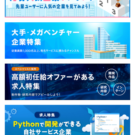
キャリアコンサルティング制度の有無及びその内容
3カ月（待遇の変更はありません）
なし
社内検定等の制度の有無及びその内容
TMJビジネス認定制度
前年度の月平均所定外労働時間の実績
18.8時間
前年度の有給休暇の平均取得日数
13.2日
前事業年度の育児休業取得者数／出産者数
男性30人/0人
女性98人/0人
役員及び管理的地位にある者に占める女性の割合
役員20.0%
管理職%