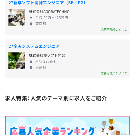
ティーチング/コーチング研修 ／ タイムマネジメント研
27新卒ソフト開発エンジニア（SE／PG）
後はセコムグループの強固な顧客基盤、セキュリテ
修
・賞与年2回（6月・12月）
株式会社AGORATECHNO
ィサービスのノウハウ、国内最大級のデータセンタ
各PCスキル研修 ／ 労務管理研修 ／ ハラスメント研修
※入社2年目より評価業績連動賞与の支給あり
月収 20万 〜 25万円
ー、AI・IoT を活用した新サービスの開発力等の強み
ラインケア/セルフケア研修 ／ など
東京都
を生かし、TMJ がこれまで培ってきた顧客対応力、
応募可能ランク：C
現場改善力に磨きをかけ、さらに高い付加価値を提
・リクエスト研修（チーム別の課題改善にあわせた研修）
供していきます。 また弊社は、何かあったときに経
・選抜研修
入社年度より業績評価・コンピテンシー評価を行い、翌年
27卒★システムエンジニア
営陣にも気軽に相談ができ、風通しがよいのが大き
度の処遇を確定をします。
株式会社柊ソフト開発
な特長です。今考えていることが伝えられるVOICEと
■自己学習
月収 23万円
いう仕組みは、上司から社長、そして全社員にも共
eラーニングによる自己学習
東京都
有でき、やる気とパワーさえあれば自分のやりたい
自己啓発支援の有無及びその内容
応募可能ランク：C
ことが実現できる環境にあります。 助け合える人間
・資格取得支援
社会保険完備（健康保険・厚生年金加入・雇用保険・労災
関係、あなたもぜひTMJで挑戦してみませんか？
・社外セミナー参加費支援
保険）
・通信教育支援
求人特集：人気のテーマ別に求人をご紹介
・オンライン英会話（グループ会社内サービス）の無料受
講
など
無期雇用
メンター制度の有無
あり