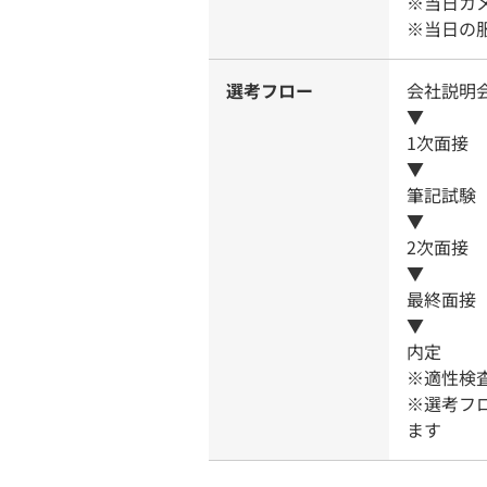
※当日カ
※当日の
選考フロー
会社説明
▼
1次面接
▼
筆記試験
▼
2次面接
▼
最終面接
▼
内定
※適性検
※選考フ
ます