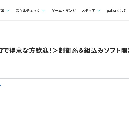
学習
スキルチェック
ゲーム・マンガ
メディア
paizaとは？
講座一覧
プログラミング言語
Tech Team Journal
問題集
SQL
paiza times
好きで得意な方歓迎！＞制御系＆組込みソフト
4択課題
評価結果一覧
note
ント
ナレッジ
再チャレンジ結果一覧
ミナー
リファレンス
グ
プラン
ド
個人向けプラン
法人向けプラン
学校向けプラン