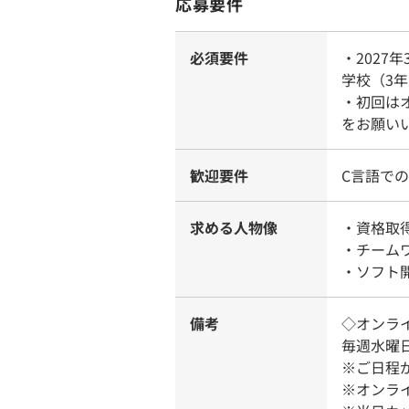
応募要件
必須要件
・202
学校（3
・初回は
をお願い
歓迎要件
C言語で
求める人物像
・資格取
・チーム
・ソフト
備考
◇オンラ
毎週水曜日
※ご日程
※オンライ