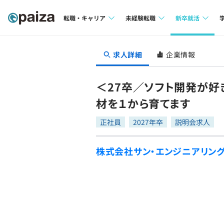
転職・キャリア
未経験転職
新卒就活
求人検索
求人検索
求人検索
求人詳細
企業情報
本選考
インタビュー
インタビュー
インターン
＜27卒／ソフト開発が
転職成功ガイド
転職成功ガイド
材を１から育てます
新卒エージェ
転職エージェント
正社員
2027年卒
説明会求人
イベント・セ
株式会社サン・エンジニアリン
インタビュー
就活成功ガイ