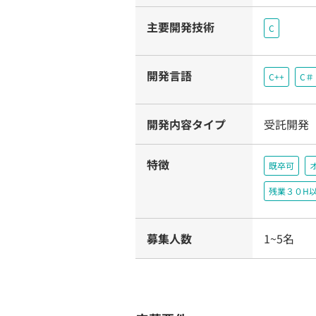
主要開発技術
C
開発言語
C++
C＃
開発内容タイプ
受託開発
特徴
既卒可
残業３０H
募集人数
1~5名