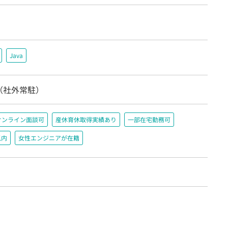
Java
（社外常駐）
オンライン面談可
産休育休取得実績あり
一部在宅勤務可
以内
女性エンジニアが在籍