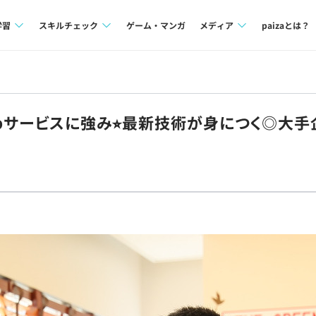
学習
スキルチェック
ゲーム・マンガ
メディア
paizaとは？
講座一覧
プログラミング言語
Tech Team Journal
問題集
SQL
paiza times
ebサービスに強み⭐︎最新技術が身につく◎大
4択課題
評価結果一覧
note
ント
ナレッジ
再チャレンジ結果一覧
ミナー
リファレンス
プラン
ド
個人向けプラン
法人向けプラン
学校向けプラン