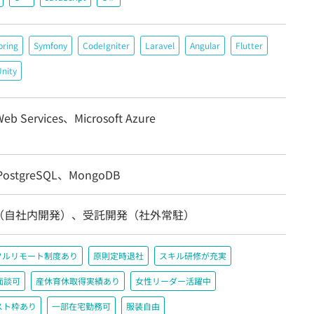
pring
Symfony
CodeIgniter
Laravel
Angular
Flutter
nity
eb Services、Microsoft Azure
ostgreSQL、MongoDB
（自社内開発）、受託開発（社外常駐）
フルリモート制度あり
原則定時退社
スキル研修が充実
面談可
産休育休取得実績あり
女性リーダー活躍中
スト枠あり
一部在宅勤務可
服装自由