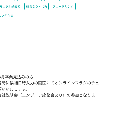
＋モニタ別途支給
残業３０H以内
フリードリンク
ニアが在籍
年3月卒業見込みの方
募時に候補日時入力の画面にてオンラインフラグのチェ
願いいたします。
会社説明会（エンジニア座談会あり）の参加となりま