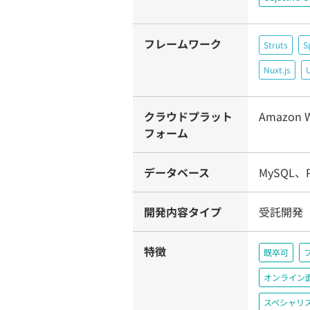
フレームワーク
Struts
S
Nuxt.js
U
クラウドプラット
Amazon W
フォーム
データベース
MySQL、P
開発内容タイプ
受託開発
特徴
既卒可
オンライン
スペシャリ