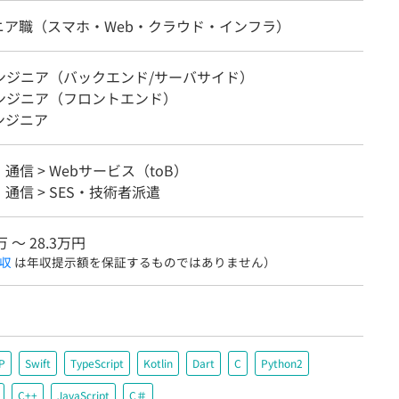
ジニア職（スマホ・Web・クラウド・インフラ）
エンジニア（バックエンド/サーバサイド）
エンジニア（フロントエンド）
ンジニア
・通信 > Webサービス（toB）
・通信 > SES・技術者派遣
万 〜 28.3万円
収
は年収提示額を保証するものではありません）
P
Swift
TypeScript
Kotlin
Dart
C
Python2
C++
JavaScript
C＃