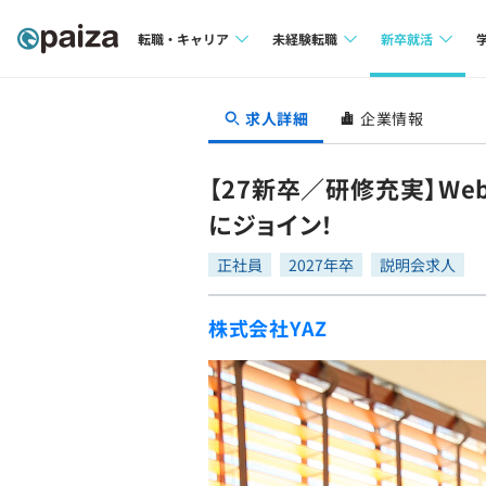
転職・キャリア
未経験転職
新卒就活
求人検索
求人検索
求人検索
求人詳細
企業情報
本選考
インタビュー
インタビュー
インターン
【27新卒／研修充実】W
転職成功ガイド
転職成功ガイド
にジョイン！
新卒エージェ
転職エージェント
正社員
2027年卒
説明会求人
イベント・セ
株式会社YAZ
インタビュー
就活成功ガイ