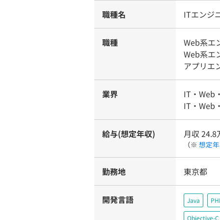
職種名
ITエン
職種
Web系
Web系
アプリエ
業界
IT・Web
IT・Web
給与(想定年収)
月収 24.8
（※
想定年
勤務地
東京都
開発言語
Java
PH
Objective-C