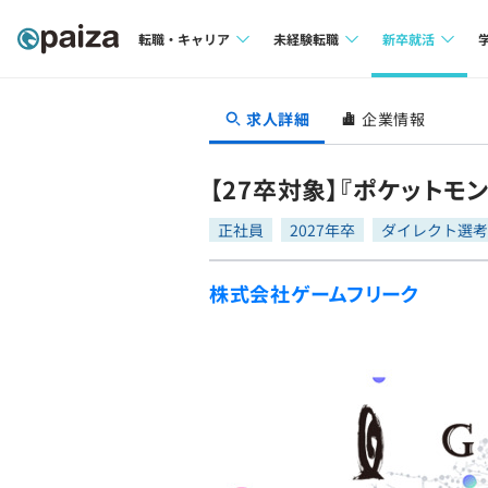
転職・キャリア
未経験転職
新卒就活
求人検索
求人検索
求人検索
求人詳細
企業情報
本選考
インタビュー
インタビュー
インターン
【27卒対象】『ポケット
転職成功ガイド
転職成功ガイド
正社員
2027年卒
ダイレクト選考
新卒エージェ
転職エージェント
株式会社ゲームフリーク
イベント・セ
インタビュー
就活成功ガイ