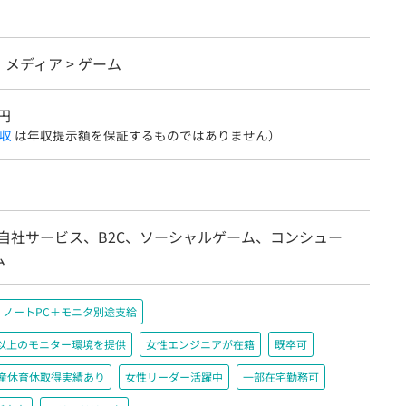
メディア > ゲーム
円
収
は年収提示額を保証するものではありません）
/自社サービス、B2C、ソーシャルゲーム、コンシュー
ム
ノートPC＋モニタ別途支給
200以上のモニター環境を提供
女性エンジニアが在籍
既卒可
産休育休取得実績あり
女性リーダー活躍中
一部在宅勤務可