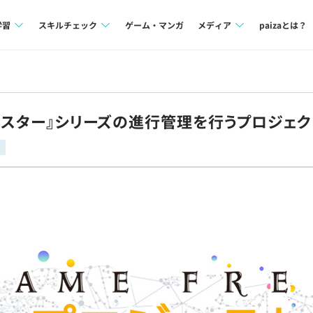
学習
スキルチェック
ゲーム・マンガ
メディア
paizaとは？
講座一覧
プログラミング言語
Tech Team Journal
問題集
SQL
paiza times
モンスター』シリーズの進行管理を行うプロジェ
4択課題
評価結果一覧
note
ント
ナレッジ
再チャレンジ結果一覧
ミナー
リファレンス
プラン
ド
個人向けプラン
法人向けプラン
学校向けプラン