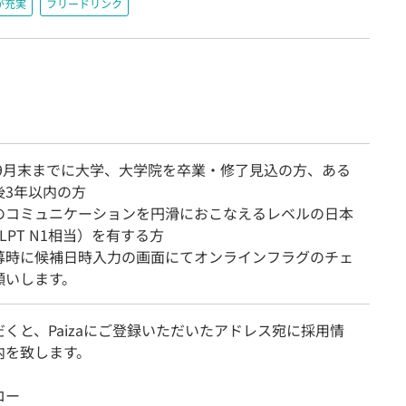
が充実
フリードリンク
7年9月末までに大学、大学院を卒業・修了見込の方、ある
後3年以内の方
のコミュニケーションを円滑におこなえるレベルの日本
LPT N1相当）を有する方
募時に候補日時入力の画面にてオンラインフラグのチェ
願いします。
くと、Paizaにご登録いただいたアドレス宛に採用情
内を致します。
ロー