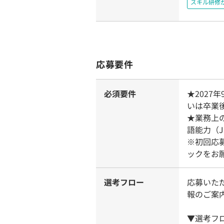
スキル研修
応募要件
必須要件
★202
いは卒業
★業務上
語能力（J
※初回応
ックをお
選考フロー
応募いただ
報のご案
▼選考フ