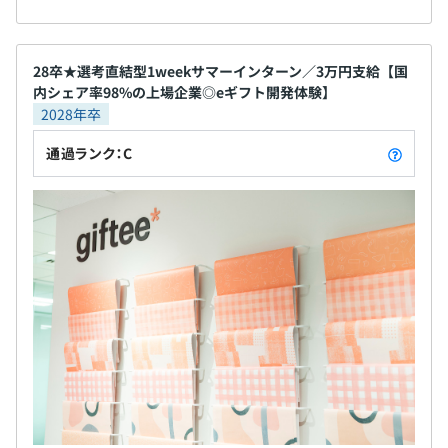
当社のプロダクト開発は、中核事業の成長を担う
28卒★選考直結型1weekサマーインターン／3万円支給【国
100→1000フェーズの基幹システムから、市場の多様なニ
内シェア率98%の上場企業◎eギフト開発体験】
ーズに応える0→10フェーズの新規プロダクトまで多岐に
2028年卒
わたり、それぞれで求められるスピード感や技術的複雑性
が異なるため、多様な強みを持つエンジニアが求められて
通過ランク：C
います。
短期的な個々のプロダクト開発のスピード感を保ちつつ
も、事業拡大に伴いプロダクト全体として柔軟性・拡張性
を維持・強化するため、提供価値単位でプロダクトを構築
し、それらをネットワーク化したプラットフォーム構築に
中長期視点で注力しています。具体的には、プロダクト横
断的なアーキテクチャの構想・設計、責務の定義、技術的
なロードマップの策定がより重要になっています。
また、プラットフォームの継続的なスケールと強化のため
に、SREの立ち上げ、認証・データ基盤の構築、プロダク