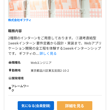
■ナレッジ共有の取り組み
・技術本部全体での業務に関する共有会を定期的に実施し
ています。
・自然発生的に個別のトピックスに関する勉強会や輪読会
株式会社ギフティ
を有志で実施しています。
・テックカンファレンスや外部コミュニティへの参加・ス
職務内容
ポンサー活動を通して得た知見の社内で共有しています。
2種類のインターンをご用意しております。 ①選考直結型
1weekインターン 要件定義から設計・実装まで、Webアプリ
■技術書購入支援
ケーション開発の全工程を体験する1weekインターンシップ
・技術書は全額会社負担で購入可能です。
です。 ギフティの...
詳しく見る
・会社には巨大な本棚が設置されており、技術書以外の書
職種名
Webエンジニア
籍も自由に読むことが可能です。
勤務地
東京都品川区東五反田2-10-2
■自己研鑽費用負担
開発環境
・個々の技術力の向上目的であれば、自己研鑽における費
フレームワー
用・時間を会社が負担します。
ク
・AWSやGCPなどのクラウド環境も学習に必要なアカウ
ントを会社が提供しています。
詳細を見る
気になる(会員登録)