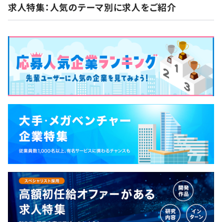
求人特集：人気のテーマ別に求人をご紹介
【社内交流】
コミュニケーションや情報共有を活性化するための取り組
みを会社全体で促進しています。
・チーム内外を超えたオンボーディングプロセスの実施
・全プロダクトのソースコードのオープン化
・マッチランチの実施
・esaやエンジニアブログを軸にドキュメント化を促進
・slack上での分報channelの導入
・Weeklyで全社横断の情報共有を実施
・趣味系channelの導入（ボードゲーム、テニス、キャン
プ、もくもくchannelなど）
・全社横断でのイベントを定期的に開催
半期ごとの目標設定、振り返りによる評価をおこなってい
ます。
また評価については、パフォーマンス評価（定量評価）と