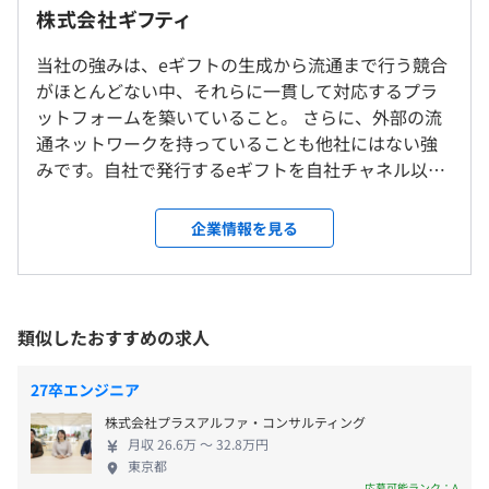
＜雇入時＞
株式会社ギフティ
休憩時間：休憩60分 ※フレックスタイム制のため各々休
東京
憩をとっています
当社の強みは、eギフトの生成から流通まで行う競合
＜変更範囲＞
平均残業時間：18h／月 ※全社平均
前事業年度の育児休業取得者数／出産者数
がほとんどない中、それらに一貫して対応するプラ
会社の定める範囲
ギフティは、eギフトの発券から流通・販売まで一気通貫
ットフォームを築いていること。 さらに、外部の流
男性0人/0人
で提供する「eギフトプラットフォーム事業」を主力事業
通ネットワークを持っていることも他社にはない強
女性0人/1人
受動喫煙防止措置に関する事項
とし、以下のサービスを展開しています。
みです。自社で発行するeギフトを自社チャネル以外
■年間休日数127日
屋内全面禁煙（屋外に喫煙所を設置）
に外部企業のサービス上にも流通させており、日本
土日祝日、夏期休暇（5日間）、年末年始（5日間）、有
■giftee
国内で流通するeギフトのうちの98％がギフティが発
企業情報を見る
給休暇、その他
https://giftee.com/about
行するものです（2023年6月時点、当社調べ）。 ＜
オンラインで手軽にギフトを贈れるサービス。「ありがと
主な3つの事業＞ - 日頃の気持ちと共に気軽にeギフ
う」「おめでとう」「おつかれさま」などのキモチに添え
トを贈れるCtoCサービス - 景品や謝礼としてeギフト
てすぐに贈れるカジュアルギフトを取り揃えています。メ
を贈れるBtoCサービス - eギフトの生成/流通/販売/決
類似したおすすめの求人
・通勤交通費全額支給
ールやLINE、SNSなどを介し、直接会えない相手や、住
済/実績管理を一気通貫で行うSaaSの開発・提供
・自己研鑽費用負担（dev training制度）
所を知らない相手にも気軽に贈ることができます。
27卒エンジニア
【福利厚生】
■eGift System
株式会社プラスアルファ・コンサルティング
・ドリンク無料提供
店頭での引換えが可能なeGiftの生成、および生成した
月収 26.6万 〜 32.8万円
東京都
eGiftを自社サイト上で販売するためのシステムです。
応募可能ランク：A