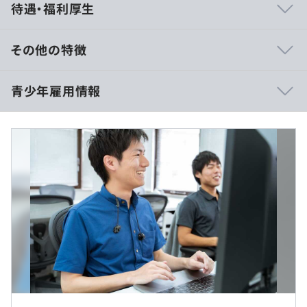
待遇・福利厚生
透させる」
ギフティは、新しいギフトの文化を創ろうとしている会社
です。
その他の特徴
技術の力で、将来の文化の幹となる事業を支えるプロダク
トをつくり、育てることが その実現に大きく近づくと考
■月給：333,000円〜
青少年雇用情報
えています。
・基本給：258,336円〜
・固定残業代：40時間分、74,664円〜
■技術とビジネスが密接に結びついた環境で多岐にわたる
※40時間を超える時間外労働分についての割増賃金は追
技術的なチャレンジができる
加で支給
わたしたちは、あらゆる領域でギフト事業を展開していま
過去３年間の新卒採用者数の男女別人数
す。多様なギフトを実現するために、幅広いプロダクトが
前年度 男性3人 女性2人
必要になり、多岐にわたる技術的なチャレンジができる環
2年度前 男性0人 女性0人
境があります。
3年度前 男性1人 女性1人
事業部とプロダクト開発チームが対になっているため、技
（※
想定年収
は年収提示額を保証するものではありません）
術とビジネスが密接に結びつく環境が整っています。さら
に、エンジニアがユーザーの要望やビジネスのニーズを積
極的に理解しようとするカルチャーがあり、全体像を把握
メンター制度の有無
■フレックスタイム制適用
した上で技術的な観点での提案を行い、プロダクトの価値
あり
就業場所の変更範囲
1日の標準労働時間8時間（コアタイム11時～16時）
を高められます。