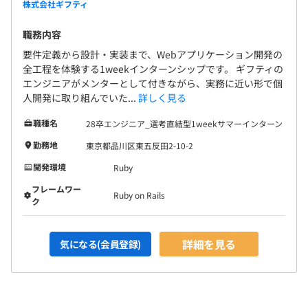
株式会社ギフティ
トセキュリティといった基盤領域への投資を強化。加え
て、生成AIを活用したオペレーション効率化や、データア
職務内容
セットを起点とした新たな価値創出など、AIを軸にした取
要件定義から設計・実装まで、Webアプリケーション開発の
り組みも積極的に推進しています。
全工程を体験する1weekインターンシップです。 ギフティの
エンジニアがメンターとして付きながら、実務に近い形で個
さらに、自社プロダクト開発をメインとしつつも、特定の
人開発に取り組んでいた...
詳しく見る
プラットフォーマーとのシステム連携や大型案件への対応
職種名
28卒エンジニア_選考直結型1weekサマーインターン
といった開発も並行して進め、プラットフォームの拡張を
図っています。この多様な開発に対応できる体制を整える
勤務地
東京都品川区東五反田2-10-2
ため、単なるオフショアではなく、国内組織や事業部プロ
開発環境
Ruby
ダクトチームと密に連携したグローバルなプロダクト開発
フレームワー
ケイパビリティの強化にも積極的に取り組んでいます。
Ruby on Rails
ク
【エンジニアの行動指針】
1.自己組織的
詳細を見る
気になる(会員登録)
2.正しい変化
3.知見を贈り合う
4.牛刀割鶏