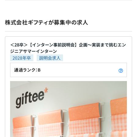
Smart City、MaaS、IoT、5G...テクノロジーで進化する社
会に対応した「人と街」をつなぐデジタルソリューション
を提供します。
無期雇用
株式会社ギフティが募集中の求人
《主な取引先》
・スターバックス コーヒー ジャパン 株式会社
＜28卒＞【インターン事前説明会】企画〜実装まで挑むエン
・株式会社ローソン
3ヶ月 ※試用期間中の条件変更なし
ジニアサマーインターン
・株式会社ファミリーマート
2028年卒
説明会求人
・ミニストップ株式会社
通過ランク：B
・B-R サーティワン アイスクリーム株式会社
・株式会社ダスキン
・KDDI株式会社 他
エンジニアの技術力向上のため組織全体でさまざまな取り
組みをおこなっています。