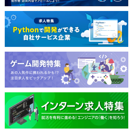
バリュー評価（定性評価）を組み合わせておこなっていま
す。
ギフティの組織構成は、技術とビジネスが密接に結びつい
た事業部制を採用しています。開発チームがユーザーの要
望やビジネスニーズを深く理解しようとするカルチャーに
根ざしており、エンジニアは単に要件を実装するだけでな
く、プロダクトの全体像を把握した上で、技術的な観点か
らの提案を積極的におこなうことでプロダクトの価値向上
に貢献しています。
平均2名～5名で開発をおこなっております。