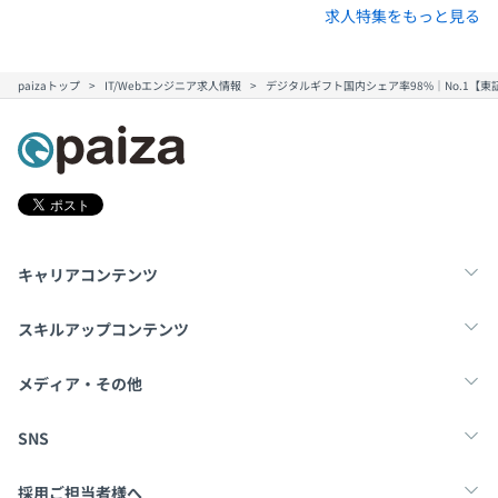
求人特集をもっと見る
paizaトップ
IT/Webエンジニア求人情報
デジタルギフト国内シェア率98%｜No.1【東
キャリアコンテンツ
転職・キャリア
未経験転職
新卒就活
スキルアップコンテンツ
学習
スキルチェック
マンガ・ゲーム
メディア・その他
Tech Team Journal
paiza times
note
SNS
X
Facebook
採用ご担当者様へ