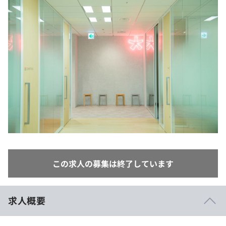
イベント・セミナー
paiza times
再チャレンジ結果一覧
リファレンス
インタビュー
note
就活成功ガイド
プラン
個人向けプラン
法人向けプラン
学校向けプラン
契約内容・クーポン
この求人の募集は終了しています
求人概要