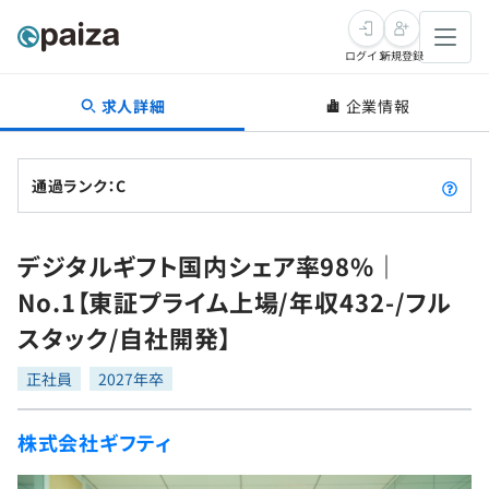
ログイン
新規登録
求人詳細
企業情報
転職・キャリア
未経験転職
求人検索
通過ランク：C
新卒就活
求人検索
インタビュー
デジタルギフト国内シェア率98%｜
学習
求人検索
インタビュー
転職成功ガイド
No.1【東証プライム上場/年収432-/フル
本選考
スキルチェック
講座一覧
スタック/自社開発】
転職成功ガイド
転職エージェント
ゲーム・マンガ
インターン
プログラミング言語
正社員
問題集
2027年卒
メディア
SQL
4択課題
株式会社ギフティ
新卒エージェント
paizaとは？
Tech Team Journal
評価結果一覧
ナレッジ