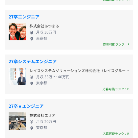
■giftee for business
https://giftee.biz/
■賞与：基本報酬は給与1カ月分
27卒エンジニア
eGiftを活用した法人向けソリューションです。キャンペ
※会社業績、業績への貢献度、勤怠状況等を勘案し、プラ
株式会社あつまる
ーンの景品やお客様への謝礼として、コンビニの商品やコ
スで支給されることもございます。
月収 30万円
東京都
ーヒー等のギフトをLINEやメールで簡単に贈ることがで
応募可能ランク：F
きます。
■ストックオプション制度（成果に応じて随時付与）
■studio giftee
27卒システムエンジニア
https://studio-giftee.com/
レイスシステムソリューションズ株式会社（レイスグループ）
企業と顧客・従業員、自治体と住民とのよりよい関係づく
■昇給：年2回
月収 33万 〜 40万円
りのためのギフト体験を支援するギフトのプロフェッショ
東京都
給与月額は半期ごとの評価を踏まえ、改定される場合がご
応募可能ランク：D
ナルチームです。ギフトの表現手段をより豊かにすること
ざいます。
で、背景や想い、その企業や自治体らしさやストーリーを
伝え、従来のギフト体験をアップデートし、つながりをつ
27卒★エンジニア
くることをスタンダードにしていきます。
株式会社エリア
・関東ITソフトウェア健康保険組合加盟
月収 20万円
■e街プラットフォーム
東京都
・厚生年金、雇用保険、労災保険完備
応募可能ランク：B
地域の課題を解決し活性化するプラットフォームです。