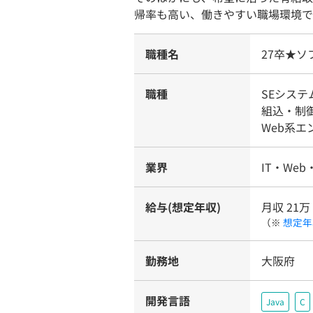
帰率も高い、働きやすい職場環境で
職種名
27卒★
職種
SEシス
組込・制
Web系
業界
IT・Web
給与(想定年収)
月収 21万 
（※
想定年
勤務地
大阪府
開発言語
Java
C