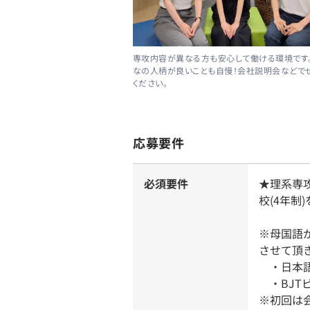
専攻内容が異なる方も安心して働ける環境です
なの人柄が良いことも自慢！会社説明会などで
ください。
応募要件
必須要件
★理系専
校(4年制
※母国語
させて頂
・日本語能
・BJTビ
※初回は