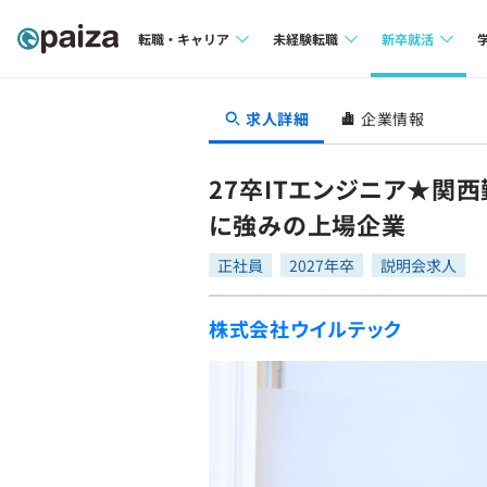
転職・キャリア
未経験転職
新卒就活
求人検索
求人検索
求人検索
求人詳細
企業情報
本選考
インタビュー
インタビュー
インターン
27卒ITエンジニア★
転職成功ガイド
転職成功ガイド
に強みの上場企業
新卒エージェ
転職エージェント
正社員
2027年卒
説明会求人
イベント・セ
株式会社ウイルテック
インタビュー
就活成功ガイ