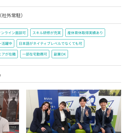
（社外常駐）
オンライン面談可
スキル研修が充実
産休育休取得実績あり
ー活躍中
日本語がネイティブレベルでなくても可
ニアが在籍
一部在宅勤務可
副業OK
名