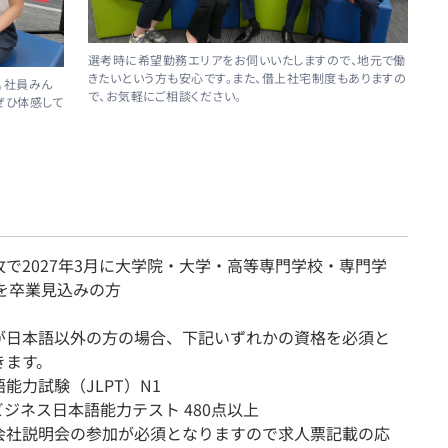
選考時に希望勤務エリアをお伺いいたしますので、地元で働
きたいという方も安心です。また、借上社宅制度もありますの
。社員みん
で、お気軽にご相談ください。
ぜひ体感して
攻で2027年3月に大学院・大学・高等専門学校・専門学
)を卒業見込みの方
が日本語以外の方の場合、下記いずれかの資格を必須と
きます。
力試験（JLPT）N1
ジネス日本語能力テスト 480点以上
会社説明会の参加が必須となりますので求人票記載の応