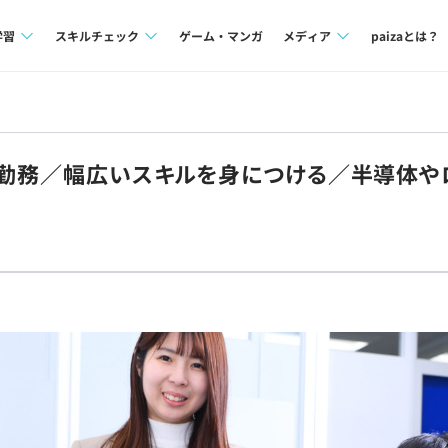
学習
スキルチェック
ゲーム・マンガ
メディア
paizaとは？
講座一覧
プログラミング言語
Tech Team Journal
問題集
SQL
paiza times
関西勤務／幅広いスキルを身につける／半導体
4択課題
評価結果一覧
note
ント
ナレッジ
再チャレンジ結果一覧
ミナー
リファレンス
プラン
ド
個人向けプラン
法人向けプラン
学校向けプラン