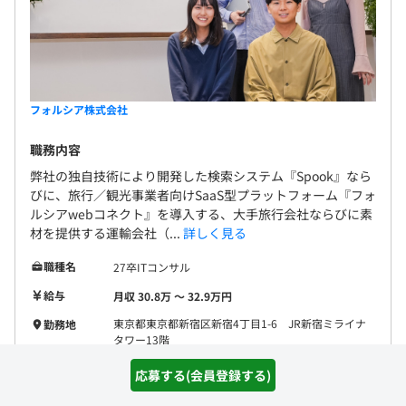
フォルシア株式会社
職務内容
弊社の独自技術により開発した検索システム『Spook』なら
びに、旅行／観光事業者向けSaaS型プラットフォーム『フォ
ルシアwebコネクト』を導入する、大手旅行会社ならびに素
材を提供する運輸会社（...
詳しく見る
職種名
27卒ITコンサル
給与
月収 30.8万 〜 32.9万円
東京都東京都新宿区新宿4丁目1-6 JR新宿ミライナ
勤務地
タワー13階
JavaScript
HTML+CSS
Python3
開発環境
応募する(会員登録する)
TypeScript
C
Java
Python2
Rust
SQL