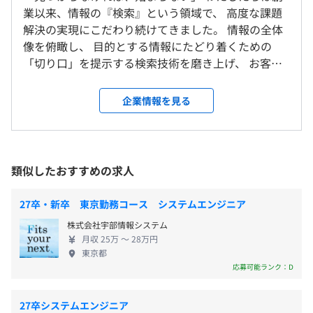
研修の有無及び内容
会社の定める場所（テレワークを行う場所を含む）
その後、能力によって専門業務型裁量労働制勤務となりま
業以来、情報の『検索』という領域で、 高度な課題
◆「webコネクト」によるSaaSプロダクトの開発など
新入社員研修等
す
解決の実現にこだわり続けてきました。 情報の全体
基本的にはフルスタックでおこないますが、フロント・バ
自己啓発支援の有無及びその内容
休憩時間：休憩60分 ※休憩時間は各々の自主性に任せて
受動喫煙防止措置に関する事項
像を俯瞰し、 目的とする情報にたどり着くための
ックエンド一方に重きを置く場合もあります。
フォルシアでは、プロジェクト単位の開発に加え、エンジ
います
従業員に対する受動喫煙対策：あり
「切り口」を提示する検索技術を磨き上げ、 お客様
役割は分担しても、お客様のビジネスを理解してシステム
ニアが主体となって技術水準を底上げする「横断的な活
平均残業時間：平均19.8時間/月
対策内容：屋内原則禁煙（喫煙室あり）
からの数多くの課題に向き合い、ときに悩み、とも
を作る姿勢は全員に必要とされます。
動」が活発です。
に考え、 幾多の壁を乗り越えてきました。 その経験
プロジェクト人数：ITコンサル3～5名・エンジニア（5～
企業情報を見る
を積み重ねることで、私たちが育んできた価値観。
10名）
■技術テーマごとの分科会（TF活動）：
それは「価値は技術そのものに存在しているのでは
特定の技術領域を深掘りする有志のチームに参加し、専門
・完全週休2日制（土・日）
なく、 ビジネスという形で顧客に貢献して初めて生
いずれもスプリントを区切りながらコミュニケーションを
■JR「新宿駅」ミライナタワー改札、甲州街道改札、新
性を高めることができます。
・祝祭日
み出されるものである」ということです。 エンジニ
重視して機動的に活動します。
南改札直結
類似したおすすめの求人
・次世代技術の探究： 高速検索の核心であるPostgreSQL
・年次有給休暇（入社直後3日・入社半年後7日付与）
アに求められる「売る力」、営業に求められる「創
■東京メトロ「新宿三丁目駅」E10出口より徒歩1分
のRustへの置き換え、AIエージェントの業務活用、モダン
・夏季休暇（3日）
る力」、 そして組織に求められる「具現化する
27卒・新卒 東京勤務コース システムエンジニア
な監視ツール（Prometheus/Grafana）の導入研究など。
・年末年始休暇（12/29～1/3）
力」。 その三つの力が合わさって初めてビジネスと
株式会社宇部情報システム
・標準化と広報： 社内共通の仕組み（TeXTF）のアップ
・慶弔休暇
して価値が生み出されるのです。 リーダーシップを
・社内勉強会の開催
月収 25万 〜 28万円
デートや、技術ブログ・イベントを通じた広報活動など、
・配偶者の出産休暇
取り、イニシアティブを握る。ビジネスを紡ぎ、最適
・社外イベントの開催 shinjuku.rs（RustのLT会）など
東京都
実務に直結する多様な挑戦が行われています。
・結婚休暇（5日）
解を導く。 創業時から大事にしているこの想いが、
・書籍購入制度（書評を書くことで、購入した書籍代金を
応募可能ランク：D
・サバティカル休暇（勤続3年以上）
社員一人ひとりのプロフェッショナル意識を育み、
支給・書籍は私有可）
■知見を資産に変える学習機会：
そうして生み出されたものが私たちの付加価値を高
・社外勉強会等参加費用補助
27卒システムエンジニア
技術と経験の両面から成長をサポートする、多角的な場を