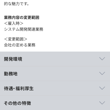
的な魅力です。
業務内容の変更範囲
＜雇入時＞
システム開発関連業務
＜変更範囲＞
会社の定める業務
開発環境
勤務地
・フルスタックエンジニアとしてフロントサイドからサー
待遇・福利厚生
バサイド、データベースまで担当します。
・高度な検索を可能にする独自フレームワーク・ライブラ
リが充実しています。
その他の特徴
・新しいライブラリや言語も積極的に取り入れていくスタ