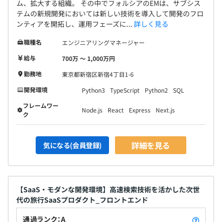
ム、拡大する組織。 その中でフォルシアのEMは、サブシス
テムの新規開発においては新しい技術を導入して開発のフロ
ンティアを開拓し、運用フェーズに...
詳しく見る
職種名
エンジニアリングマネージャー
給与
700万 〜 1,000万円
勤務地
東京都新宿区新宿4丁目1-6
開発環境
Python3
TypeScript
Python2
SQL
フレームワー
Node.js
React
Express
Next.js
ク
詳細を見る
気になる(会員登録)
【SaaS・モダンな開発環境】高速検索技術を活かした次世
代の旅行SaaSプロダクト_フロントエンド
通過ランク：A