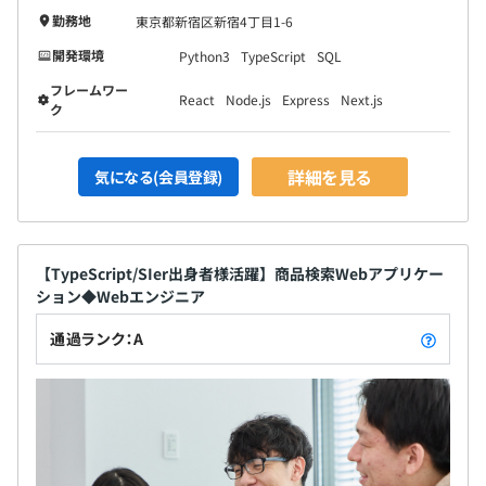
勤務地
東京都新宿区新宿4丁目1-6
開発環境
Python3
TypeScript
SQL
フレームワー
React
Node.js
Express
Next.js
ク
詳細を見る
気になる(会員登録)
【TypeScript/SIer出身者様活躍】商品検索Webアプリケー
ション◆Webエンジニア
通過ランク：A