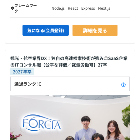
フレームワー
Node.js
React
Express
Next.js
ク
詳細を見る
気になる(会員登録)
観光・航空業界DX！独自の高速検索技術が強み◎SaaS企業
のITコンサル職【公平な評価／裁量労働可】27卒
2027年卒
通過ランク：C