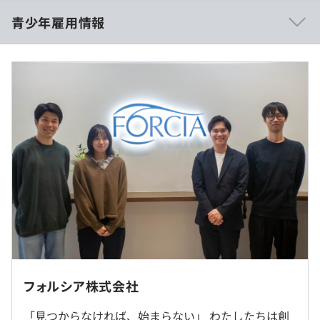
イルです。
■賃金形態：年俸制／年俸を12分割（定額残業代含む）
青少年雇用情報
・動くソフトウェアを重視した開発を行っています。
■年俸：学部卒3,700,000円・修士了3,950,000円
・エンジニアもビジネスサイドと関わることが多く、何の
■月給：学部卒308,334円・修士了329,167円
ために設計・開発するかを理解したうえでエンジニアリン
■月給内訳
グを行うことができます。
・基本給：学部卒249,744円・修士了266,647円
・エンジニアが多く（全社員の約半数）、上下の関係な
・定額残業代（30時間分）：学部卒58,590円・修士了
過去３年間の新卒採用者数・離職者数
く、互いに教えあう文化があります。
62,520円（超過分は別途支給）
前年度 採用者数4人 離職者数0人
2年度前 採用者数6人 離職者数1人
3年度前 採用者数6人 離職者数1人
過去３年間の新卒採用者数の男女別人数
◆「Spook」によるオーダーメイド的な開発など
前年度 男性2人 女性2人
開発はもちろん、お客様とエンジニアが直接やりとして要
（※
想定年収
は年収提示額を保証するものではありません）
2年度前 男性6人 女性2人
件定義や提案等を行うフォルシアの伝統的なスタイルで
転勤はありません。
3年度前 男性5人 女性1人
す。
平均勤続年数
フロントエンドもバックエンドも両方担当するフルスタッ
5.7年
就業場所の変更範囲
10：00〜19：00（休憩1時間）
クエンジニアが活躍します。
＜雇入時＞
専門業務型裁量労働制
プロジェクト人数：ITコンサル１～2名・エンジニア2～3
フォルシア株式会社
東京本社、および自宅
（研修期間中は9:00～18:00）
名
＜変更範囲＞
※入社後11カ月間は定額残業時間制の勤務です
「見つからなければ、始まらない」 わたしたちは創