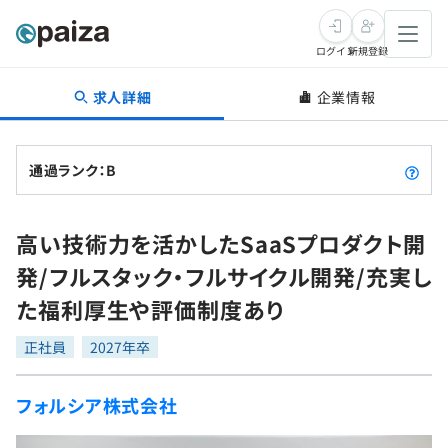
ログイン
新規登録
求人詳細
企業情報
転職・キャリア
未経験転職
求人検索
通過ランク：B
新卒就活
求人検索
インタビュー
高い技術力を活かしたSaaSプロダクト開
学習
求人検索
インタビュー
転職成功ガイド
発/フルスタック・フルサイクル開発/充実し
本選考
スキルチェック
講座一覧
た福利厚生や評価制度あり
転職成功ガイド
転職エージェント
ゲーム・マンガ
インターン
プログラミング言語
正社員
問題集
2027年卒
メディア
SQL
4択課題
フォルシア株式会社
新卒エージェント
paizaとは？
Tech Team Journal
評価結果一覧
ナレッジ