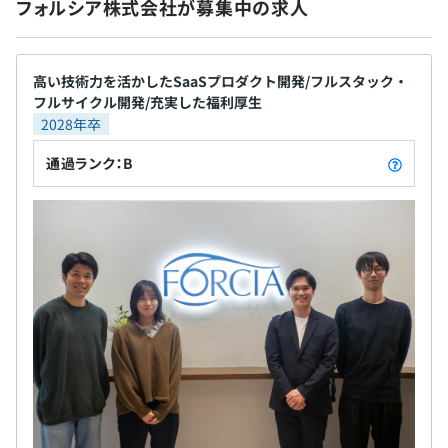
フォルシア株式会社が募集中の求人
※関東ITソフトウェア健康保険組合加入
高い技術力を活かしたSaaSプロダクト開発/フルスタック・
前年度の月平均所定外労働時間の実績
フルサイクル開発/充実した福利厚生
無期雇用
Docker、Ansible、Kubernetes
19.8時間
2028年卒
前年度の有給休暇の平均取得日数
通過ランク：B
13.4日
前事業年度の育児休業取得者数／出産者数
3カ月（待遇の変更はありません）
男性5人/7人
女性8人/8人
役員及び管理的地位にある者に占める女性の割合
役員16.7%
・アジャイル開発を基本としております
管理職%
・チームでの振り返りも週1回以上おこなっており、進捗
や成果を共有しています
・お互いに教えあう文化があります（会社としても勉強会
の補助があります）