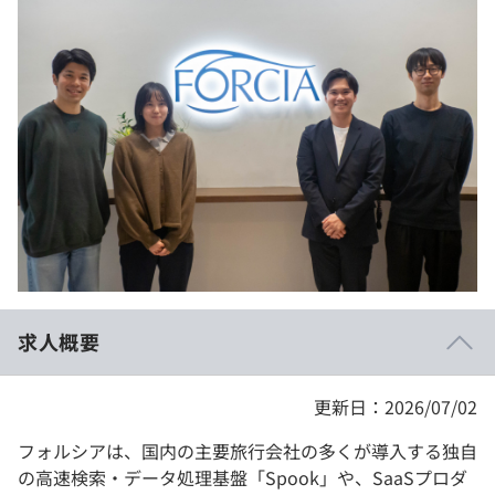
イベント・セミナー
paiza times
再チャレンジ結果一覧
リファレンス
インタビュー
note
就活成功ガイド
プラン
個人向けプラン
法人向けプラン
学校向けプラン
求人概要
契約内容・クーポン
更新日：2026/07/02
フォルシアは、国内の主要旅行会社の多くが導入する独自
の高速検索・データ処理基盤「Spook」や、SaaSプロダ