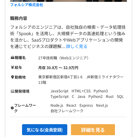
フォルシア株式会社
【その他上記に記載のない開発環境】
・ライブラリ：Redux
職務内容
・情報共有ツール：Slack、esa
フォルシアのエンジニアは、自社独自の検索・データ処理技
術「Spook」を活用し、大規模データの高速処理という強み
を活かし、SaaSプロダクトやWebアプリケーションの開発
を通じてビジネスの課題解...
詳しく見る
期初に目標設定、期中・期末に振り返りによる評価をおこ
職種名
27卒技術職（Webエンジニア）
なっています。
給与
月収 30.8万 〜 32.9万円
東京都新宿区新宿4丁目1-6 JR新宿ミライナタワー
勤務地
13階
1. SaaS事業開発ユニット
JavaScript
HTML+CSS
Python3
開発環境
当社のSaaSプロダクト「ウェブコネクト」の新規機能開
TypeScript
C
Java
Python2
Rust
SQL
発や品質・効率向上を担当します。
フレームワー
Node.js
React
Express
Next.js
・技術的創造性の発揮：外部連携設計やDB設計など、サ
ク
自社フレームワーク
ービスの根幹に関わる技術設計
・SaaSの品質と効率の向上：ツール開発やリファクタリ
詳細を見る
気になる(会員登録)
ングを通じた運用コストの削減