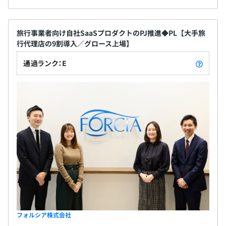
・共通開発業務全般：アプリケーションの設計・実装・デ
プロイ・テスト、CI/CD構築
旅行事業者向け自社SaaSプロダクトのPJ推進◆PL【大手旅
2. ソリューション事業開発ユニット
行代理店の9割導入／グロース上場】
当社の技術基盤「Spook」をコアとする、お客様個別の
通過ランク：E
課題解決に向けたシステムの開発を担当します。
・大規模システム開発：複雑性の高いシステム構築におけ
る設計・実装・テスト
・上流工程への参画：プロジェクトの見積りや仕様検討と
いった、ビジネスサイドと連携した要件の深掘り
・新規開発が中心となり、希望があればインフラ設計・構
築にも携
フォルシア株式会社