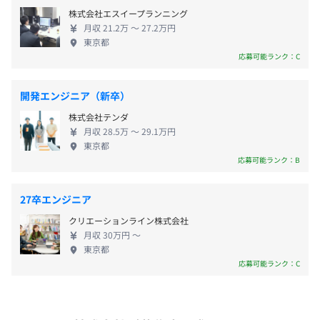
め、 顧客からの信頼を獲得する。 それが、また新た
・資格取得支援制度（合格を条件に受験料・テキスト代な
株式会社エスイープランニング
用意しています。
なサービスの創造につながっていく――。 フォルシ
どの支給）
月収 21.2万 〜 27.2万円
・体系的な学び： ソフトウェアアーキテクチャやテスト
・残業代
アのメンバー、一人ひとりは高い目標に向かい、 お
・社内独自の教育資料あり
東京都
手法などの専門書を読み解く「輪読会」や、他チームの技
・通勤手当（月額50,000円まで）
互いにフェアに切磋琢磨しながら、弛まぬ努力を重
・メンター制度
応募可能ランク：C
術をハンズオンで習得する「devゼミ」を定期開催。
・出張手当
ねています。
・カジュアルな共有： 食事を囲みながらプロジェクトの
他
開発エンジニア（新卒）
知見を共有する会など、フラットに技術を語り合える場が
日常的にあります。
株式会社テンダ
PCは基本的にスペックに配慮されたDell社製のWindows
月収 28.5万 〜 29.1万円
環境のラップトップPCが支給されます。
東京都
■ チーム開発スタイル
決算賞与として年1回（2月）支給される場合があります。
モニタはエンジニアには標準で2台割り当てされ、キーボ
応募可能ランク：B
毎日の朝会・夕会、コードレビュー会、週次の振り返り会
ードやマウスについては、自分の好みのものを使うことが
など、情報共有と議論を活発に行うことで、チーム全体で
できます。
27卒エンジニア
成長する文化です。
メンター制度の有無
クリエーションライン株式会社
給与改定あり：年1回（3月）
月収 30万円 〜
あり
東京都
キャリアコンサルティング制度の有無及びその内容
アジャイル
応募可能ランク：C
なし
社会保険完備（健康保険・厚生年金加入・雇用保険・労災
社内検定等の制度の有無及びその内容
保険）
なし