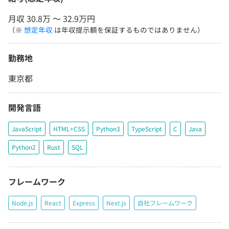
月収 30.8万 〜 32.9万円
（※
想定年収
は年収提示額を保証するものではありません）
勤務地
東京都
開発言語
JavaScript
HTML+CSS
Python3
TypeScript
C
Java
Python2
Rust
SQL
フレームワーク
Node.js
React
Express
Next.js
自社フレームワーク