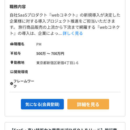
職務内容
プロジェクトエンジニア2名～5名前後で開発を行うこと
自社SaaSプロダクト『webコネクト』の新規導入が決定した
が多いです。大型のプロジェクトでは10名近く参加して開
企業様に対する導入プロジェクト推進をご担当いただきま
発を行うこともあります。
す。 旅行商品販売の上流から下流まで網羅する『webコネク
ト』の導入は、企業によっ...
詳しく見る
プロジェクトの期間はおよそ3～6カ月ほどのものが多
く、大型のものでは1年を超えることもございます。
職種名
PM
給与
500万 〜 700万円
営業・技術が10名程度のユニット（チーム）として働
き、互いに連携を取りながら、プロジェクトを進めていき
勤務地
東京都新宿区新宿4丁目1-6
ます。
開発環境
ユニットは顧客・業界・自社システムの区分によって分か
フレームワー
れております。
ク
※組織は事業に応じて変更になることがあります。
詳細を見る
気になる(会員登録)
【SaaS・高い技術力と裁量でプロダクトをリード】旅行商