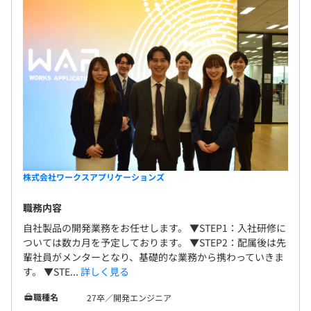
昇給：年2回（4月、10月）
社会保険完備（健康保険・厚生年金加入・雇用保険・労災
保険）
株式会社ワークスアプリケーションズ
職務内容
無期雇用
自社製品の開発業務をお任せします。 ▼STEP1：入社研修に
ついては数カ月を予定しております。 ▼STEP2：配属後は先
輩社員がメンターとなり、基礎的な業務から携わっていきま
す。 ▼STE...
詳しく見る
6カ月
職種名
27卒／開発エンジニア