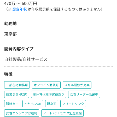
470万 〜 600万円
（※
想定年収
は年収提示額を保証するものではありません）
勤務地
東京都
開発内容タイプ
自社製品/自社サービス
特徴
一部在宅勤務可
オンライン面談可
スキル研修が充実
残業３０H以内
産休育休取得実績あり
女性リーダー活躍中
服装自由
イヤホンOK
既卒可
フリードリンク
女性エンジニアが在籍
ノートPC＋モニタ別途支給