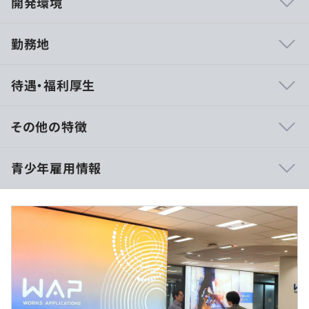
開発環境
勤務地
◆ワークスの開発は受託開発ではありません
待遇・福利厚生
分厚い仕様書やクライアントからのリクエストに縛られる
ことはありません。どんなツールがあれば業務の効率化に
つながるのか、どんな機能が必要になるのか、市場のニー
その他の特徴
ズを先取りし、顧客のメリットや目的を自分の頭で考え
て、企画から開発まで全体を通して携わることができま
■年俸：470万円（2021年04月実績）
青少年雇用情報
す。
※選考結果により470万円〜600万円の範囲で年俸を提示
します。
◆仕事の進め方は、個人の裁量に任されます
◎実力主義の給与体系・評価制度を導入しています。
時間的拘束や開発テーマの押し付けなど、クリエイティブ
な仕事の障害になるものは可能な限り取り去りました。ワ
【年俸470万円〜500万円の場合】
過去３年間の新卒採用者数・離職者数
ークスには、頭脳と技能のすべてを注ぎ込み、創造的なも
■賃金形態：年俸制（年俸を12分割）
前年度 採用者数0人 離職者数0人
のづくりに没頭できる環境が あります。
■賃金の決定方法：当社規定により決定いたします
2年度前 採用者数0人 離職者数0人
■月給：約335,715円〜357,143円（固定残業代を含む）
3年度前 採用者数0人 離職者数0人
・基本給：約253,342円〜269,512円
過去３年間の新卒採用者数の男女別人数