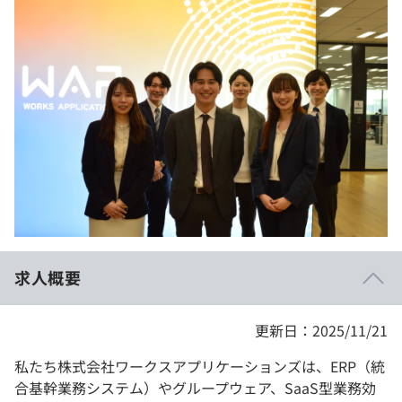
イベント・セミナー
paiza times
再チャレンジ結果一覧
リファレンス
インタビュー
note
就活成功ガイド
プラン
個人向けプラン
法人向けプラン
学校向けプラン
求人概要
契約内容・クーポン
更新日：2025/11/21
私たち株式会社ワークスアプリケーションズは、ERP（統
合基幹業務システム）やグループウェア、SaaS型業務効