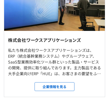
・固定残業代：45時間分、約82,373円〜87,631円
前年度 男性0人 女性0人
※45時間を超過した場合は別途残業手当を支給いたしま
資格取得支援制度があります。
2年度前 男性0人 女性0人
す。
3年度前 男性0人 女性0人
※6月、12月に別途賞与として1回335,715円支給します。
原則リモート勤務です。
※賞与は各年俸の基準額を記載しており、評価によって増
減します。
30年近く続くIT企業ですが、まだまだベンチャー気質な
就業場所の変更範囲
社風があります。
株式会社ワークスアプリケーションズ
研修の有無及び内容
＜雇入時＞
【モデル月収例】
一方で部署の役割はしっかりと決まっているため、専門性
東京オフィス、リモート
・入社時オンボーディングプログラム（入社時オリエンテ
■入社3年目年俸600万円
私たち株式会社ワークスアプリケーションズは、
が高められる環境となっております。
＜変更範囲＞
ーション、メンターサポート制度）
∟月例給与428,572円（基本給323,415円+固定残業代45時
ERP（統合基幹業務システム）やグループウェア、
会社の定める範囲
・Starter Mission（新卒社員向け研修プログラム）※2か
間分105,157円）+月例給与2カ月分の賞与（857,144円）
SaaS型業務効率化ツール群といった製品・サービス
月間の集合研修
の開発、提供に取り組んでおります。主力製品である
・Chance & Challenge制度（社内公募制度）
受動喫煙防止措置に関する事項
■入社5年目年俸800万円
大手企業向けERP「HUE」は、お客さまの要望をふま
◆客観性、納得性の高い、能力・成果に基づいた評価制度
自己啓発支援の有無及びその内容
屋内禁煙
∟月例給与571,429円（基本給431,220円+固定残業代45時
えて標準機能を追加することで圧倒的な業務網羅性
当社の評価制度の最大の特徴は、仕事の「プロセス」を
・AWS資格取得支援制度
間分140,209円）+月例給与2カ月分の賞与（1,142,858
を実現するとともに、無償バージョンアップによる
「多面評価」すること。
企業情報を見る
メンター制度の有無
円）
追加コストの低減が可能であることを評価いただ
当社では、上司が部下を評価するだけでなく、普段一緒に
き、現在2,200社（320企業グループ）以上の導入実
あり
仕事をしているメンバー同士が双方向でお互いに評価する
※あくまで一例であり、入社年数に応じて上記年俸をお約
績を誇ります。 近年、日本企業における生産性向上
キャリアコンサルティング制度の有無及びその内容
という手法を採用しています。
束するものではありません。
とDXへの取り組みが、今後の経済成長に向けた喫緊