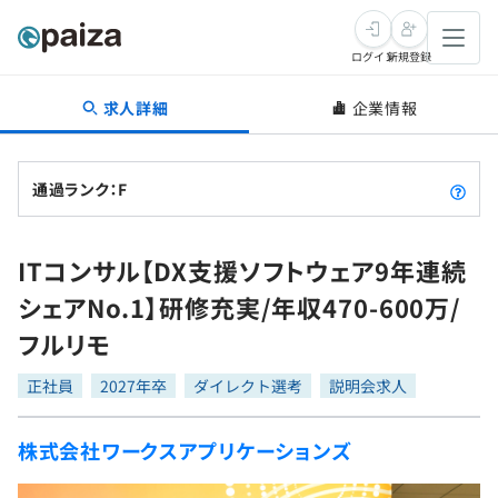
ログイン
新規登録
求人詳細
企業情報
転職・キャリア
未経験転職
求人検索
通過ランク：F
新卒就活
求人検索
インタビュー
ITコンサル【DX支援ソフトウェア9年連続
学習
求人検索
インタビュー
転職成功ガイド
シェアNo.1】研修充実/年収470-600万/
本選考
スキルチェック
講座一覧
フルリモ
転職成功ガイド
転職エージェント
ゲーム・マンガ
インターン
プログラミング言語
正社員
問題集
2027年卒
ダイレクト選考
説明会求人
メディア
SQL
4択課題
株式会社ワークスアプリケーションズ
新卒エージェント
paizaとは？
Tech Team Journal
評価結果一覧
ナレッジ