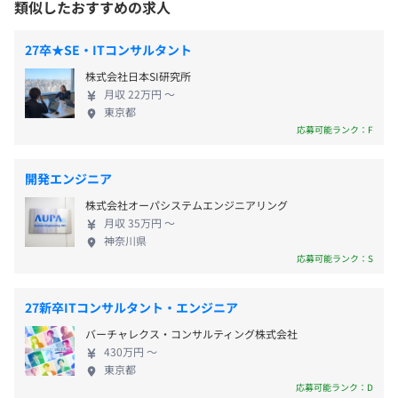
そのため日常業務の中で、その人がどれだけ自律的に考
なし
類似したおすすめの求人
の課題となっております。日本企業の抱える課題を解
え、行動しているか、日々の業務のプロセスが正当に評価
社内検定等の制度の有無及びその内容
決することは、まさしく当社のミッション・ビジョ
されます。
・エヴァンジェリスト制度
27卒★SE・ITコンサルタント
ンを実現することであると考えています。当社はこれ
年に2回おこなわれる評価では、能力と成果が評価され、
社内外に発信していくために必要な製品・サービス・コー
株式会社日本SI研究所
まで、基幹システムのTCO（総保有コスト）最適化を
階級や報酬が更新されます。
ポレートカルチャーの知識の有無を判断する試験を実施
月収 22万円 〜
通して、攻めのDXへのリソース配置を後押しするこ
（※
想定年収
は年収提示額を保証するものではありません）
このような評価制度は、客観性・納得性が高く、社員の能
東京都
し、合格者には最大20万円の職務手当を支給
とで、お客さまのDXの加速に貢献して参りました。
力を正当に評価することが可能となります。
応募可能ランク：F
併せて、当社内でのDX実践はもちろん、社内体制の
整備、人材確保、IT環境整備、およびサイバーセキ
開発エンジニア
■フレックスタイム制（標準労働時間1日8時間）
ュリティ対策に積極的に取り組んでおります。 具体
前事業年度の育児休業取得者数／出産者数
株式会社オーパシステムエンジニアリング
※コアタイムなし／自分のライフスタイルに合わせて働け
的には2021年から生産性向上に役立つ「HUE Works
個々のチームのメンバー数は3〜10名です。製品全体は巨
月収 35万円 〜
男性27人/118人
ます。
Suite」製品群を自社で積極的に活用。紙の申請書を
大なプロジェクトとなっており、
神奈川県
女性30人/30人
休憩時間：60分 ※昼食時間は業務の都合により各々の自
廃止して「HUEワークフロー」に一本化してデジタ
例えばHUEプロジェクトの場合、東京、上海、シンガポ
応募可能ランク：S
主性に任せています。
ル化を進め、データの有効活用や意思決定の迅速
ールにそれぞれ200名以上の開発者が在籍しています。
平均残業時間：平均20〜30時間／月
化、省力化を実現しています。 財務部門では電子帳
27新卒ITコンサルタント・エンジニア
簿保存法対応の「HUE EBM」を導入してペーパーレ
バーチャレクス・コンサルティング株式会社
ス化を推進。また「HUEチャットボット」で、経費
430万円 〜
精算や請求処理関連の問い合わせを自動化し、生産
東京都
【年間休日124日】
性向上につなげています。さらにクラウド請求書送受
応募可能ランク：D