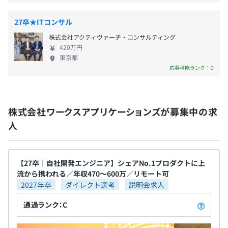
■完全週休2日制（土・日）
信サービス「HUEデジタルインボイス」を導入し、
■（土日を除く）祝日および年末年始（12/30～1/3）と
業務の効率化を進めていきます。 このように自社製
27卒★ITコンサル
同等日数のフレックス休暇
品を活用して業務システム環境とデータ活用基盤を
株式会社アクティヴァーチ・コンサルティング
※その年の祝日数により日数が変動する可能性あり。
整備し、自身の実践例をモデルとしてお客さまに提
420万円
■夏季休暇（7/1～9/30の任意の2労働日）
案しています。 私たちはこれからも、お客さまのDX
東京都
■赴任休暇、結婚休暇、忌引休暇、配偶者出産休暇など
推進と企業価値向上のパートナーとなれるよう、さ
応募可能ランク：D
■有給休暇
らなる発展を目指していきます。
株式会社ワークスアプリケーションズが募集中の求
人
■通勤手当（実費支給）
■テレワーク手当（フルタイム勤務者月額8,000円）
■職務手当（最大20万円）
【27卒｜自社開発エンジニア】シェアNo.1プロダクトに上
流から携われる／年収470～600万／リモート可
2027年卒
ダイレクト選考
説明会求人
賞与：年2回（6月、12月）
通過ランク：C
※月例給与2カ月分ですが、評価により変動する可能性が
あります。