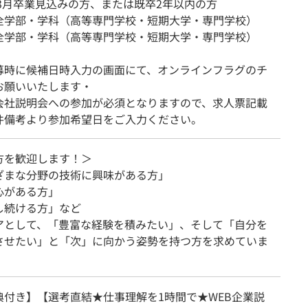
年3月卒業見込みの方、または既卒2年以内の方
全学部・学科（高等専門学校・短期大学・専門学校）
全学部・学科（高等専門学校・短期大学・専門学校）
募時に候補日時入力の画面にて、オンラインフラグのチ
お願いいたします・
会社説明会への参加が必須となりますので、求人票記載
件備考より参加希望日をご入力ください。
方を歓迎します！＞
ざまな分野の技術に興味がある方」
心がある方」
し続ける方」など
アとして、「豊富な経験を積みたい」、そして「自分を
させたい」と「次」に向かう姿勢を持つ方を求めていま
典付き】【選考直結★仕事理解を1時間で★WEB企業説