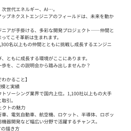
、次世代エネルギー、AI…。
アップネクストエンジニアのフィールドは、未来を動か
。
ジニアが手掛ける、多彩な開発プロジェクト――仲間と
まってこそ革新は生まれます。
,300名以上もの仲間とともに挑戦し成長するエンジニ
び、ともに成長する環境がここにあります。
一歩を、この説明会から踏み出しませんか？
でわかること】
規模と実績
トソーシング業界で国内上位。1,100社以上もの大手
と取引。
ジェクトの魅力
車、電気自動車、航空機、ロケット、半導体、ロボッ
用機器開発など幅広い分野で活躍するチャンス。
アの描き方