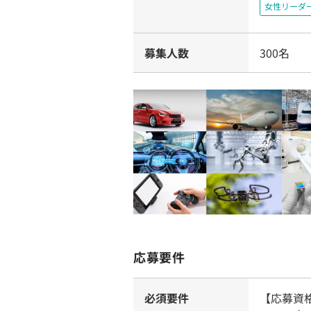
女性リーダ
募集人数
300名
応募要件
必須要件
【応募資