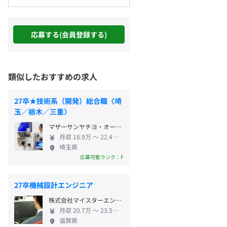
応募する(会員登録する)
類似したおすすめの求人
27卒★技術系（開発）総合職〈埼
玉／栃木／三重〉
マザーサンヤチヨ・オートモーティブシステムズ株式会社
月収 18.9万 〜 22.4万円
埼玉県
応募可能ランク：F
27卒機械設計エンジニア
株式会社マイスターエンジニアリング
月収 20.7万 〜 23.5万円
滋賀県