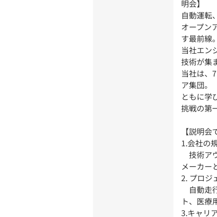
明会】
自動運転
オープン
す最前線
当社エン
技術が集
当社は、7
ア集団。
ともに学
挑戦の第
【説明会
1.会社の
技術アウ
メーカー
2. プロ
自動走行
ト、医療
3.キャリ