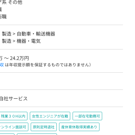
系 その他
職
術職
製造 > 自動車・輸送機器
製造 > 機器・電気
万 〜 24.2万円
収
は年収提示額を保証するものではありません）
/自社サービス
残業３０H以内
女性エンジニアが在籍
一部在宅勤務可
オンライン面談可
原則定時退社
産休育休取得実績あり