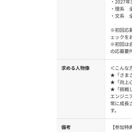
・2027
・理系 
・文系 
※初回応
ェックを
※初回は
の応募要
求める人物像
＜こんな
★「さま
★「向上
★「挑戦
エンジニ
常に成長
す。
備考
【参加特