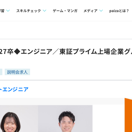
学習
スキルチェック
ゲーム・マンガ
メディア
paizaとは？
講座一覧
プログラミング言語
Tech Team Journal
問題集
SQL
paiza times
】27卒◆エンジニア／東証プライム上場企業
4択課題
評価結果一覧
note
ント
ナレッジ
再チャレンジ結果一覧
説明会求人
ミナー
リファレンス
トエンジニア
プラン
ド
個人向けプラン
法人向けプラン
学校向けプラン