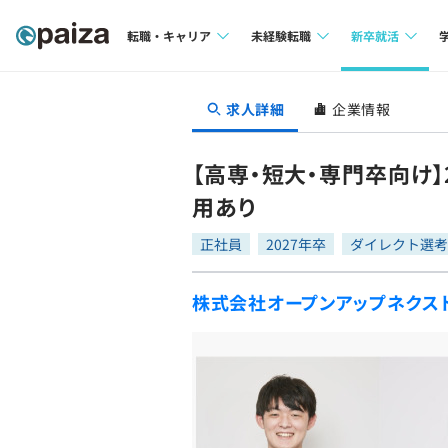
転職・キャリア
未経験転職
新卒就活
求人検索
求人検索
求人検索
求人詳細
企業情報
本選考
インタビュー
インタビュー
インターン
【高専・短大・専門卒向け
転職成功ガイド
転職成功ガイド
用あり
新卒エージェ
転職エージェント
正社員
2027年卒
ダイレクト選考
イベント・セ
株式会社オープンアップネクス
インタビュー
就活成功ガイ