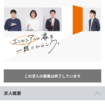
イベント・セミナー
paiza times
再チャレンジ結果一覧
リファレンス
インタビュー
note
就活成功ガイド
プラン
個人向けプラン
法人向けプラン
学校向けプラン
契約内容・クーポン
この求人の募集は終了しています
求人概要