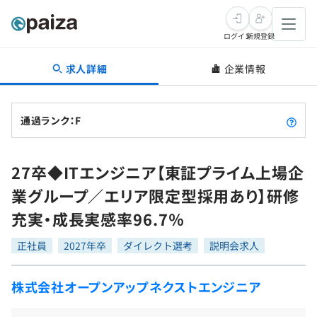
ログイン
新規登録
求人詳細
企業情報
転職・キャリア
未経験転職
求人検索
通過ランク：F
新卒就活
求人検索
インタビュー
27卒◆ITエンジニア【東証プライム上場企
学習
求人検索
インタビュー
転職成功ガイド
業グループ／エリア限定型採用あり】研修
本選考
スキルチェック
講座一覧
充実・成長実感率96.7％
転職成功ガイド
転職エージェント
ゲーム・マンガ
インターン
プログラミング言語
正社員
問題集
2027年卒
ダイレクト選考
説明会求人
メディア
SQL
4択課題
株式会社オープンアップネクストエンジニア
新卒エージェント
paizaとは？
Tech Team Journal
評価結果一覧
ナレッジ