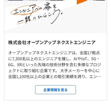
・ゲームが趣味！会社にeスポーツ部ができてさっそく入
電気・電子工学系の学科・コースを専攻の方が対象
部し、毎日楽しいです！
<文系>
研修の有無及び内容
・大学院
派遣先企業または請負事業所での勤務となります。
■入社前研修
月給230,000円
※派遣先企業の場合は無期雇用派遣となります。
キャリアコミュニケーショントレーニング
◎大手メーカーを中心に全国1,100社以上、1,880以上の事
・大学
業所で当社のエンジニアが活躍しています！
株式会社オープンアップネクストエンジニア
▼全国プロジェクト先
■入社時研修
月給225,000円
【エリア区分】
就業規則
オープンアップネクストエンジニアは、全国17拠点
＜大手顧客との取引状況＞
東北（青森、岩手、宮城、山形、福島）
ビジネスマナー研修
※理系・文系ともに、既卒者は最終学歴により上記と同額
に7,300名以上のエンジニアを擁し、AIやIoT、5G・
・自動車（国内完成車メーカー）：9社／10社中
関東（東京、神奈川、埼玉、千葉、茨城、栃木、群馬、山
社会人基礎研修
を支給
6G、XRといった先端の技術分野を含む多様なプロジ
・自動車部品（売上高１兆円以上メーカー）：7社／8社
梨）
※2027年4月採用予定
ェクトに取り組む企業です。 大手メーカーを中心に
中
東海（愛知、岐阜、静岡、三重）
■ラーニングウィーク（年2回／4月・10月）
全国1,100社以上の企業との取引実績を誇り、エンジ
・重工業（売上高1千億円以上メーカー）：5社／5社中
関西（大阪、兵庫、京都、滋賀、奈良）
エンジニア知識習得向上のため、
ニアが幅広く活躍できるフィールドがあります。 エ
・電気機器（売上高1兆円以上メーカー）：6社／9社中
中国・九州（岡山、広島、山口、福岡、佐賀、長崎、大
専門分野・スキル別でeラーニングを受講します。
ンジニアの成長と挑戦を全力で応援し、日本のモノ
・半導体・半導体製造装置（国内大手）：11社／14社中
分、宮崎、鹿児島）
企業情報を見る
※入社3年未満は必須、4年以上は任意／4時間分の手当支
づくりに貢献しています。 ＼オープンアップネクス
※カッコ内の都道府県は現時点のもの。
給あり
トエンジニアが選ばれる理由／ 【エンジニア数7,300
＜取引先例＞
（※
想定年収
は年収提示額を保証するものではありません）
今後もおおむね同様の予定ですが、入社時点においては都
名以上】東証プライム上場企業グループの一員！
・IHI
道府県が異なる場合もあります。