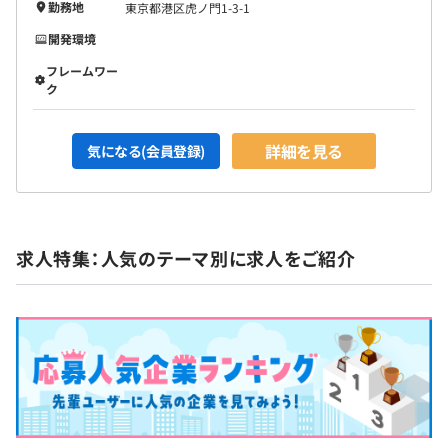
勤務地
東京都港区虎ノ門1-3-1
開発環境
前年度の月平均所定外労働時間の実績
フレームワー
ク
9.2時間
前年度の有給休暇の平均取得日数
詳細を見る
気になる(会員登録)
13.1日
前事業年度の育児休業取得者数／出産者数
男性26人/62人
女性25人/26人
求人特集：人気のテーマ別に求人をご紹介