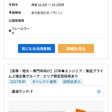
年1回（5月）
フィールドエンジニア：16.5%
給与
月収 22.5万 〜 25.2万円
ソフトウェア・情報処理エンジニア：14.9%
■約300種の資格取得支援
勤務地
東京都港区虎ノ門1-3-1
生産技術エンジニア：13.3%
資格に応じたお祝い金の支給も行っています。合格祝い金
組込み・制御エンジニア：5.4%
開発環境
最大7万円
・社会保険完備（健康保険・厚生年金加入・雇用保険・労
その他：7.8%
フレームワー
災保険）
※2025年10月実績
ク
＜お祝い金支給の資格の一例＞
・GLTD（団体長期障害所得補償保険）
機械ー
・総合福祉団体定期保険
・CAD利用技術者3次元2級
詳細を見る
気になる(会員登録)
・品質管理（QC）検定２級
・AI実装検定 A級
無期雇用
電気ー
【高専・短大・専門卒向け】27卒◆エンジニア／東証プライ
ム上場企業グループ／エリア限定型採用あり
・第三種電気主任技術者
2027年卒
ダイレクト選考
説明会求人
・第二級陸上無線技術士
・統計検定データサイエンス基礎
通過ランク：F
3カ月（試用期間は賞与査定期間の対象外）
情報ー
・基本情報技術者試験