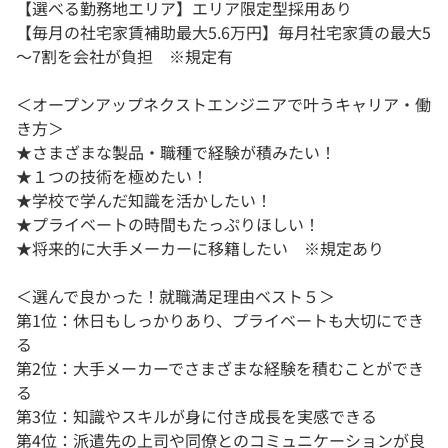
【選べる勤務地エリア】エリア限定型採用あり
【毎月の社宅家賃補助最大5.6万円】毎月社宅家賃の最大5
～7割を会社が負担 ※規定有
＜オープンアップネクストエンジニアで叶うキャリア・働
き方＞
★さまざまな製品・職種で経験が積みたい！
★１つの技術を極めたい！
★学校で学んだ知識を活かしたい！
★プライベートの時間もたっぷりほしい！
★将来的に大手メーカーに移籍したい ※規定あり
＜選んで良かった！就職満足理由ベスト５＞
第1位：休日もしっかりあり、プライベートも大切にでき
る
第2位：大手メーカーでさまざまな経験を積むことができ
る
第3位：知識やスキルが身に付き成長を実感できる
第4位：派遣先の上司や同僚とのコミュニケーションが良