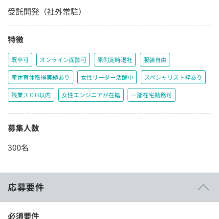
受託開発（社外常駐）
特徴
既卒可
オンライン面談可
原則定時退社
服装自由
産休育休取得実績あり
女性リーダー活躍中
スペシャリスト枠あり
残業３０H以内
女性エンジニアが在籍
一部在宅勤務可
募集人数
300名
応募要件
必須要件