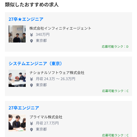
【成長実感96.7％】2,000種以上の研修講座、約300
・アルプスアルパイン
類似したおすすめの求人
自己啓発支援の有無及びその内容
種の資格取得支援 【年間休日最大125日】完全週休2
・ウシオ電機
就業場所の変更範囲
■エンジニア主催のWEBセミナー
9：00～18：00
日制、月平均残業9.2時間、有給休暇も取りやすい！
・エーエスエムエル・ジャパン
27卒★エンジニア
＜雇入時＞
エンジニアが講師となり、多彩なテーマで月1の勉強会を
※配属先により異なります
【選べる勤務地エリア】エリア限定型採用あり 【毎
・SCSK
採用選考時に①全国型社員または②エリア限定型社員の勤
開催。
株式会社インフィニティエージェント
休憩時間：12：00～13：00（60分） ※配属先により異な
月の社宅家賃補助最大5.6万円】毎月社宅家賃の最大
・荏原製作所
340万円
務地区分の希望を確認いたします。
「機械設計の基礎」「エンジンの仕組み」「半導体製造装
ります
5～7割を会社が負担 ※規定有 ＜オープンアップネ
・Sky
東京都
※②の方はエリア区分の希望も伺います。
置の基礎」など多彩な内容を学べると参加者からも好評で
平均残業時間：9.2時間 ※配属先により異なります
クストエンジニアで叶うキャリア・働き方＞ ★さま
・SCREENセミコンダクターソリューションズ
応募可能ランク：D
す。
ざまな製品・職種で経験が積みたい！ ★１つの技術
・スズキ
採用選考時に確認した内容を踏まえ、①か②のいずれか、
を極めたい！ ★学校で学んだ知識を活かしたい！ ★
・住友ゴム工業
システムエンジニア（東京）
②の場合は【エリア区分】についても会社で決定の上、内
■エンジニアコミュニティ
プライベートの時間もたっぷりほしい！ ★将来的に
・大同信号
定通知の際にご提示いたします。
エンジニア同士のオンラインコミュニティ。資格勉強会や
ナショナルソフトウェア株式会社
《年間休日最大125日》
大手メーカーに移籍したい ※規定あり ＜選んで良
・デンソー
※内定通知からご入社までの間は、①と②、エリア区分の
ゲーム部、音楽サークルなどがあり、つながりの場となっ
月収 24.3万 〜 26.3万円
・完全週休2日制（土・日）／祝日／GW、夏季、年末年
かった！就職満足理由ベスト５＞ 第1位：休日もしっ
・東海ソフト
東京都
変更は原則不可となります。
ています。
始
かりあり、プライベートも大切にできる 第2位：大手
・東京エレクトロン テクノロジーソリューションズ
応募可能ランク：C
＜変更範囲＞
※上記は、配属先のカレンダーに準ずる
メーカーでさまざまな経験を積むことができる 第3
・東北エプソン
➀全国型社員、②エリア限定型社員の勤務地区分およびエ
■Home Coming Day（年4回）
位：知識やスキルが身に付き成長を実感できる 第4
・豊田合成
27卒エンジニア
リア区分の変更は、入社1年経過後に変更が可能です。
ホームカミングデーは同期のエンジニアや営業との
・有給休暇（年間有給取得実績12.2日）
位：派遣先の上司や同僚とのコミュニケーションが
・トヨタ自動車
※変更は会社所定の様式による申請内容が承認された場
定期交流会。キャリアの振り返りやスキルの棚卸しも行い
プライマル株式会社
・産前・産後休暇
良好 第5位：正社員雇用で安定した収入を得られる
・トヨタ自動車東日本
合、または会社提案に対し本人が同意した場合に実施しま
ます。
月収 27.7万円
・育児休業
※2023年5月エンジニアWebアンケート／自社調べ
・豊田自動織機
東京都
す。
・介護休業
あなたもこれからの次世代を担うエンジニアとし
・日本製鋼所
応募可能ランク：C