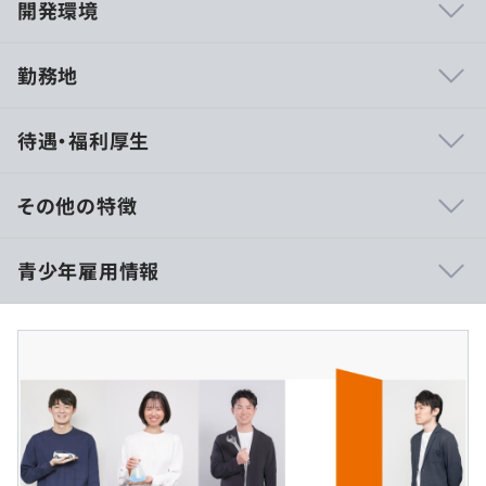
開発環境
勤務地
【エンジニアが働きやすい環境】
待遇・福利厚生
・年間休日最大125日、完全週休2日制！月平均残業9.2時
間でプライベートも充実！
・ライフステージに合わせて働けるエリア限定型採用あ
その他の特徴
り！
・業界トップクラスの福利厚生制度！毎月社宅家賃の最大
＜理系＞
青少年雇用情報
5～7割会社負担 ※規定有
・大学院
・社内eスポーツ部発足！ゲーム好き必見！ 「FENNEL」
機械、電気・電子：月給252,000円
との定期コラボも！
情報・化学・物理・数学、他：月給241,000円
《先輩エンジニアの声》
・大学
過去３年間の新卒採用者数の男女別人数
・年間休日最大125日なので、大好きな海外旅行も計画的
機械、電気・電子：月給242,000円
前年度 男性172人 女性16人
にいってます！
情報・化学・物理・数学、他：月給233,000円
2年度前 男性219人 女性29人
・完全週休2日で残業も少なめ！仕事終わりに英会話教室
3年度前 男性237人 女性62人
に通いはじめました！
※上記、理系 機械、電気・電子は、機械工学系、または