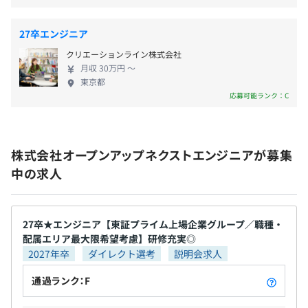
※変更範囲：全国型社員／エリア限定型社員の定める範囲
■2,000種以上の研修講座、eラーニング
・特別休暇
て、先端技術分野のフィールドで活躍してみません
・パナソニック
（配属先により異なる）
「自ら学び、成長したい」と考えるエンジニアのために、
・慶弔休暇
か？
・FUJI
27卒エンジニア
技術知識やビジネススキル、語学などの多彩な講座があり
・富士電機
ます。
クリエーションライン株式会社
＜育児休暇取得実績＞
受動喫煙防止措置に関する事項
・三菱重工機械システム
月収 30万円 〜
女性：96.2％／男性74.2％
喫煙室設置
・ユナイテッド・セミコンダクター・ジャパン
東京都
＜研修講座の一例＞
※2024年7月～2025年6月実績
※配属先により異なります
他※敬称略／五十音順
応募可能ランク：C
機械ー
育児休業を取得開始した人数÷出産した人数（男性の場合
・技術者のための「設計実務の基礎と考え方」
は配偶者が出産した人数）
・モノづくり現場の身近なIoT超入門
・現場で役立つQC検定受験準備コース
株式会社オープンアップネクストエンジニアが募集
参考：労働者平均 女性86.6％／男性40.5%
＼「学び」「成長したい」をしっかりサポート！／
・生産性を高める 工場のＤＸ
※出所：2025年厚生労働省「雇用均等基本調査」
中の求人
・2,000種以上の研修講座・eラーニングで成長をバック
・問いをたてる技術を磨く～ＡＩ活用対応「質問力・検索
アップ！
力アップ講座」
・エンジニアが講師のWebセミナーを毎月開催！
・約300種の資格取得支援！
27卒★エンジニア【東証プライム上場企業グループ／職種・
電気ー
・残業手当（100%別途支給）
配属エリア最大限希望考慮】研修充実◎
・OJTで先輩エンジニアから生きた技術を学ぶ！
・絵で見てわかるシーケンス制御
2027年卒
ダイレクト選考
説明会求人
・通勤手当（上限5万円／月）
・（eラーニング）半導体素子
※上記は規定によります
《先輩エンジニアの声》
通過ランク：F
・電気測定 （テスタとオシロスコープを使った電気測
・大学で学んだプログラミング知識を生かして、システム
定）
エンジニアに！