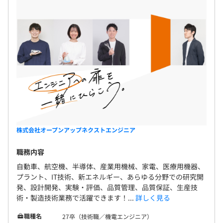
・見て、聴いて、読んで納得【制御技術】
【①全国型社員と②エリア限定型社員の待遇の相違】
・設計者として自動車開発に挑戦し、日々やりがいを感じ
・電気・電子シリーズ（センサ技術、半導体デバイスコー
①と②は、次の通り社宅の会社負担割合が異なります。
ています！
ス）
（配置される業務・プロジェクトにより転勤を必要とする
・つきたかった研究職になるという夢がかない、資格取得
場合）
にも挑戦中！
情報ー
①全国型社員：会社負担7割（ただし6年目以降は5割）
・ゼロから学ぶネットワークとマルチメディア
②エリア限定型社員：会社負担5割（ただし6年目以降は3
・Pythonで学ぶものづくりAI実装入門
割）
・C言語プログラミング（基礎・応用）
※会社負担額については、別途定める地域区分により上限
C言語、C++、C♯、Java、VB.NET、Pythonなど
・Java プログラミング（基礎・応用）
額があります。
・クラウド導入の基礎
※社宅入居年数は、会社指示の転勤の場合には都度リセッ
トされます。
株式会社オープンアップネクストエンジニア
化学ー
全国7,300以上名のエンジニアが在籍！
・（eラーニング）有機化学・高分子化学、分析化学・環
職務内容
多くの新卒エンジニアが研究開発、設計・開発、実験・評
境科学
自動車、航空機、半導体、産業用機械、家電、医療用機器、
価、生産技術・製造技術業務で活躍してます！
・知って納得！化学物質の話
プラント、IT技術、新エネルギー、あらゆる分野での研究開
年2回（7月・12月）
・現場に役立つ品質管理（手法と実践）
発、設計開発、実験・評価、品質管理、品質保証、生産技
＜職種別技術者比率＞
・ＧＸを支える「新素材」あれこれ～カーボンニュートラ
術・製造技術業務で活躍できます！...
詳しく見る
開発・設計エンジニア：21.8%
ル実現に向けて
実験・評価エンジニア：20.3%
職種名
27卒（技術職／機電エンジニア）
・Excelで学ぶデータサイエンス入門