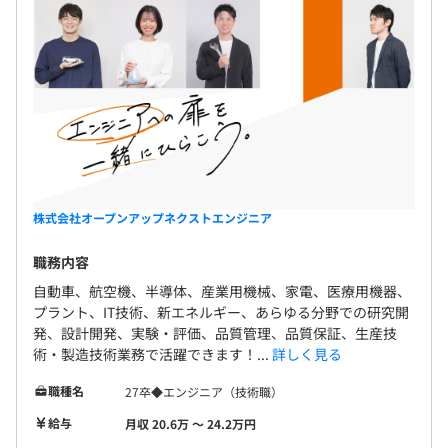
・エンベデッドシステムスペシャリスト試験
・ネットワークスペシャリスト試験
・Python3エンジニア認定実践
・AWS 認定AIプラクティショナー／ファンダメンタル
化学ー
・品質管理（QC）検定２級
・危険物取扱者 乙種
・検査分析士初級
メンター制度の有無
株式会社オープンアップネクストエンジニア
なし
職務内容
キャリアコンサルティング制度の有無及びその内容
自動車、航空機、半導体、産業用機械、家電、医療用機器、
■キャリアコンサルティング
プラント、IT技術、新エネルギー、あらゆる分野での研究開
エンジニアが「目指す方向性」や「身に付けたいスキルや
発、設計開発、実験・評価、品質管理、品質保証、生産技
キャリア」を設定し、半年後に向けて何を学ぶことが適切
術・製造技術業務で活躍できます！...
詳しく見る
であり、どんな社内の研修講座を受講すべきか、資格取得
職種名
27卒◆エンジニア（技術職）
支援制度の活用についてなどをアドバイスしています。
給与
月収 20.6万 〜 24.2万円