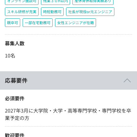
オンライン面談可
残業３０H以内
産休育休取得実績あり
スキル研修が充実
時短勤務可
社長が現役or元エンジニア
既卒可
一部在宅勤務可
女性エンジニアが在籍
募集人数
10名
応募要件
必須要件
2027年3月に大学院・大学・高等専門学校・専門学校を卒
業予定の方
歓迎要件