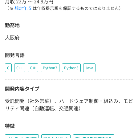
月収 22万 〜 24.9万円
（※
想定年収
は年収提示額を保証するものではありません）
勤務地
大阪府
開発言語
C
C++
C＃
Python2
Python3
Java
開発内容タイプ
受託開発（社外常駐）、ハードウェア制御・組込み、モビ
リティ関連（自動運転、交通関連）
特徴