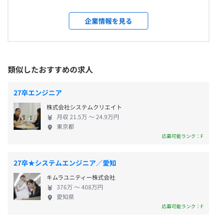
※新卒での初回配属は関東・東海・関西のいずれかになり
通信教育講座受講、上限50％まで資格取得補助
的にシェアを持つ、ベクタージャパンの公式パート
【開発環境】
ます。勤務地は希望を考慮して決定します。
メンター制度の有無
ナー企業です。自動車の今後の未来を左右する最先端
C言語、C++、C#、Python、Javaなど
企業情報を見る
※配属先により異なりますが、リモート勤務を導入してい
のCASE事業に関われるため、先進的で楽しくやりが
C言語がメインとなりますが、その他の言語も必要に応じ
なし
る会社が多いです。
い十分なお仕事です。 ◆自動運転を担うAUTOSAR事
て対応できるよう社内研修をおこなっています。
キャリアコンサルティング制度の有無及びその内容
＜変更範囲＞
業に携われます！ AUTOSARは、これからの自動車開
（※
想定年収
は年収提示額を保証するものではありません）
各種目的別研修
会社の定める場所（テレワークを行う場所を含む）
発現場で生産性を向上させるために必要な、車載ソ
社内検定等の制度の有無及びその内容
類似したおすすめの求人
フトウェア標準化規格のことです。2003年の発足以
なし
受動喫煙防止措置に関する事項
来、世界中のメーカーが参画しています。日本ではま
年1回の目標設定をして、半期で振り返りをおこなってい
27卒エンジニア
9：00～18：00
屋内原則禁煙（喫煙室あり）
だ馴染みがありませんが、AUTOSARは今後の自動車
ます。
株式会社システムクリエイト
※勤務時間・休憩時間は配属先により異なります。
開発の現場で非常に重要なものです。当社では、
チームの上司や個人での評価だけでなく、配属先やアウト
月収 21.5万 〜 24.9万円
休憩時間：12：00～13：00（60分）
2019年AUTOSARのアソシエイトパートナーに加入し
プット先の会社からの評価など多角的に評価しています。
東京都
前年度の月平均所定外労働時間の実績
平均残業時間：平均17時間／月
ており、AUTOSAR専任エンジニアの育成に力を入れ
応募可能ランク：F
17.0時間
ています。 ◆技術力の高い開発チームに参画できま
前年度の有給休暇の平均取得日数
す！ 「CSP-E」認証取得組み込みエンジニアが、プ
27卒★システムエンジニア／愛知
13.0日
ロジェクトメンバーとして在籍しています。自動車開
技術部として全拠点合わせて約1200名のエンジニアが在
キムラユニティー株式会社
【年間休日121日】
前事業年度の育児休業取得者数／出産者数
発の技術レベルが高いので、新しく学べることも多
籍しています。
376万 〜 408万円
・完全週休2日制
く成長意欲のある方は満足していただける環境です。
男性7人/19人
愛知県
・GW休暇
ぜひフレッシュな社長直下プロジェクトのコアメン
女性6人/6人
応募可能ランク：F
・夏季休暇
バーとして活躍しませんか？これからの自動車業界