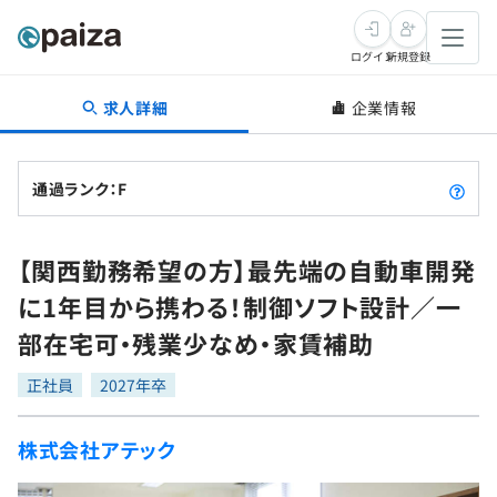
ログイン
新規登録
求人詳細
企業情報
転職・キャリア
未経験転職
求人検索
通過ランク：F
新卒就活
求人検索
インタビュー
【関西勤務希望の方】最先端の自動車開発
学習
求人検索
インタビュー
転職成功ガイド
に1年目から携わる！制御ソフト設計／一
本選考
スキルチェック
講座一覧
部在宅可・残業少なめ・家賃補助
転職成功ガイド
転職エージェント
ゲーム・マンガ
インターン
プログラミング言語
正社員
問題集
2027年卒
メディア
SQL
4択課題
株式会社アテック
新卒エージェント
paizaとは？
Tech Team Journal
評価結果一覧
ナレッジ