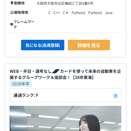
勤務地
大阪府大阪市北区梅田三丁目4番5号
開発環境
C
C++
C＃
Python2
Python3
Java
フレームワー
ク
詳細を見る
気になる(会員登録)
WEB・半日・選考なし◢◤カードを使って未来の自動車を企
画するグループワーク＆座談会！【28卒東海】
2028年卒
通過ランク：F