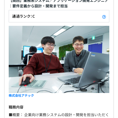
【関西】業務系システム／アプリケーション開発エンジニア
れており安定感があります。
｜要件定義から設計・開発まで担当
通過ランク：C
年1回（4月）
各種社会保険完備
無期雇用
株式会社アテック
3カ月（条件などの変更はありません）
職務内容
■概要： 企業向け業務システムの設計・開発を担当いただく