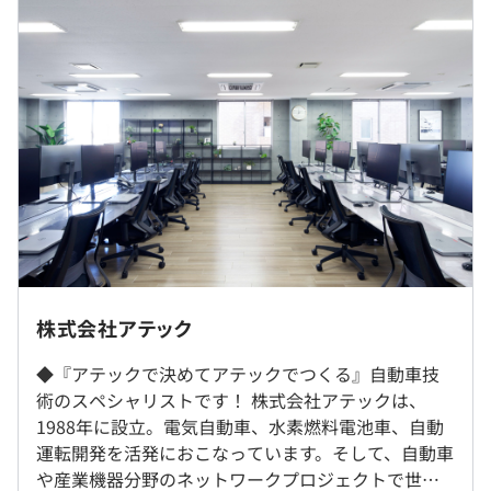
▼初任給
大学(学部)、専門(本科)：232,000円
過去３年間の新卒採用者数・離職者数
高専(専攻科)：240,100円
前年度 採用者数24人 離職者数3人
大学院：249,100円
・社員教育・研修制度（技術研修、新人・マネジメント層
2年度前 採用者数40人 離職者数6人
3年制専修：226,500円
向け研修、外部英語研修など）
3年度前 採用者数104人 離職者数49人
2年制専修技術短大：220,900円
・キャリア支援（キャリアサポート面談・キャリア研修）
過去３年間の新卒採用者数の男女別人数
・資格取得報奨金（取得時に5000円～10万円を支給）
前年度 男性19人 女性5人
▼基本給
・通信教育受講支援
2年度前 男性34人 女性6人
大学(学部)、専門(本科)：202,400円
・展示会・セミナー参加支援
大阪営業所
3年度前 男性90人 女性14人
高専(専攻科)：210,500円
〒530-0001 大阪府大阪市北区梅田三丁目4番5号 毎日新
平均勤続年数
大学院：219,500円
聞ビル6F
7.0年
3年制専修：196,500円
2年制専修技術短大：220,900円
◎質問／相談しやすい環境づくりを心がけています。
株式会社アテック
※兵庫県などへの配属もございます。
・始業後に毎日10～30分程度のミーティングをおこな
別途手当あり
◆『アテックで決めてアテックでつくる』自動車技
い、業務進捗などをチームで共有します。
社内もしくはお客様先での勤務となります。
研修の有無及び内容
・時間外手当全額支給
術のスペシャリストです！ 株式会社アテックは、
・開発期間はプロジェクトによってさまざまですが、お互
新入社員研修、各種階層別研修、技術分野別研修、各種勉
・家族手当（配偶者手当、子供手当）
1988年に設立。電気自動車、水素燃料電池車、自動
いがフォローしつつ全員でプロジェクト完了まで対応して
就業場所の変更範囲
強会など
・資格奨励一時金
運転開発を活発におこなっています。そして、自動車
いきます。
＜雇入時＞
自己啓発支援の有無及びその内容
・交通費全額支給
や産業機器分野のネットワークプロジェクトで世界