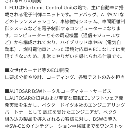
されるECUの開発
∟ECUはElectronic Control Unitの略で、主に自動車に搭
載される電子制御ユニットです。エアバッグ、ATやCVTな
どのトランスミッション、車線維持システム、車間距離制
御システムなどを電子制御するコンピューターになりま
す。コンピューターとその周辺機器（通信モジュールな
ど）から構成されており、ハイブリッド車やEV（電気自
動車）、燃料電池車といった環境対応車もECUなしでは実
現できないため、非常にやりがいを感じられる仕事です。
■次世代カーナビ等のECU開発
∟要求分析や設計、コーディング、各種テストのみを担当
■AUTOSAR BSWトータルコーディネートサービス
∟AUTOSARの知見および豊富な車載ECUソフトウェア開
発実績を生かし、ベクタードイツ本社のエンジニアリング
パートナーとして 認証を受けたエンジニアが、ベクター
組み込み製品を導入されるお客様に対し、BSWの導入
⇒SW-Cとのインテグレーション⇒検証までをワンストッ