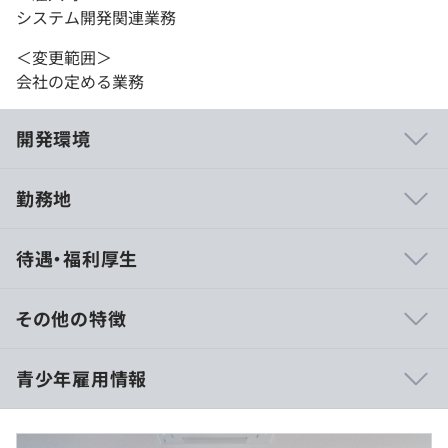
システム開発関連業務
＜変更範囲＞
会社の定める業務
開発環境
勤務地
・ツールを利用した開発であるため単独での作業機会が多
待遇・福利厚生
く、同チーム内との情報共有を毎日行いながら自分の責任
範囲を全うしていく開発スタイルとなります。
・チーム内の協力関係も良好であり、毎日の情報共有から
その他の特徴
作業量の調整等を行います。
顧客との打ち合わせも頻繁に行うため、個人業務中心であ
月収：22万円～24万9000円以上
青少年雇用情報
りながら対外折衝の能力も必要となります。
※経験や能力を考慮の上、当社規定により決定します。
・ツールベンダー様と気軽に都度連絡、相談できる環境で
※残業代は全額支給いたします。
あるため、開発はスムーズに行える点が強みです。