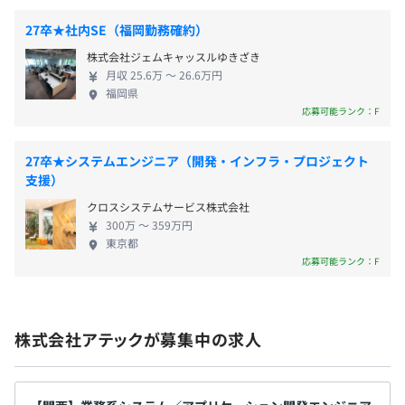
役員及び管理的地位にある者に占める女性の割合
・年末年始休暇（9日前後）
を支える「AUTOSAR」に携わりたいエンジニアをお
役員20.0%
27卒★社内SE（福岡勤務確約）
・有給休暇
待ちしております！
管理職13.8%
株式会社ジェムキャッスルゆきざき
・慶弔休暇
月収 25.6万 〜 26.6万円
・特別休暇
福岡県
3～10名程度のチームに配属後、開発に携わります。
応募可能ランク：F
※配属先によって人数や構成は異なります。
27卒★システムエンジニア（開発・インフラ・プロジェクト
・交通費全額支給
支援）
・家賃手当
クロスシステムサービス株式会社
・職能手当
300万 〜 359万円
・家族手当（配偶者手当、子ども手当1人～３人）
東京都
・残業手当
応募可能ランク：F
・役職者手当
株式会社アテックが募集中の求人
年2回（7月、12月）
※4.0カ月分／年。コロナ禍の中でも満額の賞与が支給さ