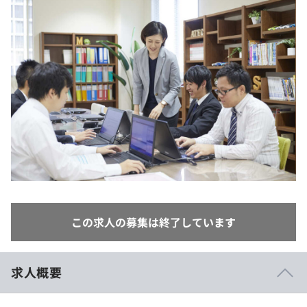
イベント・セミナー
paiza times
再チャレンジ結果一覧
リファレンス
インタビュー
note
就活成功ガイド
プラン
個人向けプラン
法人向けプラン
学校向けプラン
契約内容・クーポン
この求人の募集は終了しています
求人概要