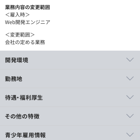
業務内容の変更範囲
＜雇入時＞
Web開発エンジニア
＜変更範囲＞
会社の定める業務
開発環境
勤務地
・『トラベルコ』：日本版の旅行比較サイト
待遇・福利厚生
https://www.tour.ne.jp/
・『Travelko』：海外版の旅行比較サイト
https://www.travelko.com/
その他の特徴
・『GALLERY JAPAN』：海外向け伝統工芸作品サイト
https://galleryjapan.com/locale/ja_JP/
■賃金形態：年俸制
青少年雇用情報
■賃金の決定方法：当社規定により決定いたします