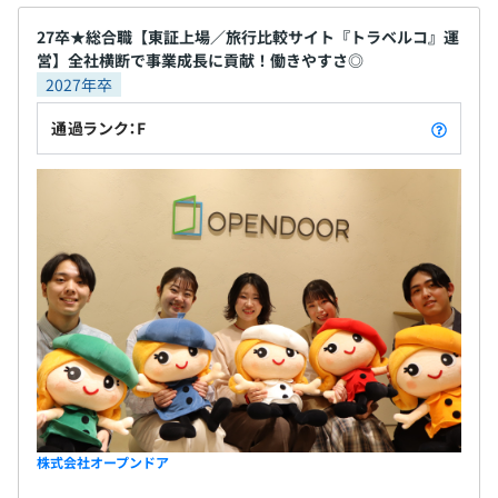
27卒★総合職【東証上場／旅行比較サイト『トラベルコ』運
全社員のうち4割がシステムエンジニアとなっており、職
営】全社横断で事業成長に貢献！働きやすさ◎
種として一番多い部署です。
2027年卒
その中には、コーダーやインフラ周りのスペシャリストと
して活躍する社員や、マネジメント能力を活かしマネージ
通過ランク：F
ャーとして活躍する社員もいます。
そのためご自身の志向性やスキルに合わせてキャリアを選
択していける環境です。
Web開発チームは、10チームです。
ホテル、航空券などメニュー単位で、開発チームを組んで
株式会社オープンドア
います。