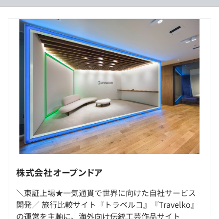
■月給：266,700円
・基本給：212,000円
・固定残業代：54,700円（残業30時間分および深夜労
▼スキルアップ支援
働割増分15時間分／超過分は別途支給）
過去３年間の新卒採用者数の男女別人数
・月1のシステム部の全体会議で各チームのスキルやサー
ビスを共有しています。
前年度 男性2人 女性3人
・新卒1～2名に対してメンターが1名つく教育体制のも
2年度前 男性9人 女性3人
と、使用言語の研修はもちろん、エンジニアとしての心構
3年度前 男性3人 女性8人
え等も学びながら成長できます。
平均勤続年数
・英会話スクール補助や外部研修受講、資格取得などを通
（※
想定年収
は年収提示額を保証するものではありません）
6.6年
してスキルアップが可能です。
東京本社勤務
10：00～19：00
研修の有無及び内容
就業場所の変更範囲
休憩時間：12：00〜14：00の間で60分
WindowsノートPC、外部ディスプレイを支給いたしま
・新入社員研修（社内・社外）
＜雇入時＞
平均残業時間：平均20～30時間／月
す。
株式会社オープンドア
・新任管理職研修
東京都港区赤坂二丁目17番7号
など
赤坂溜池タワー6階
＼東証上場★一気通貫で世界に向けた自社サービス
自己啓発支援の有無及びその内容
株式会社オープンドア 本社
開発／ 旅行比較サイト『トラベルコ』『Travelko』
＜変更範囲＞
各業務に応じた研修補助など
・完全週休2日制（土日、祝祭日）
の運営を主軸に、海外向け伝統工芸作品サイト