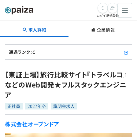
ログイン
新規登録
求人詳細
企業情報
転職・キャリア
未経験転職
求人検索
通過ランク：C
新卒就活
求人検索
インタビュー
【東証上場】旅行比較サイト『トラベルコ』
学習
求人検索
インタビュー
転職成功ガイド
などのWeb開発★フルスタックエンジニ
本選考
スキルチェック
講座一覧
ア
転職成功ガイド
転職エージェント
ゲーム・マンガ
インターン
プログラミング言語
正社員
問題集
2027年卒
説明会求人
メディア
SQL
4択課題
株式会社オープンドア
新卒エージェント
paizaとは？
Tech Team Journal
評価結果一覧
ナレッジ