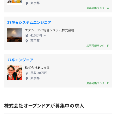
ビスを共有しています。 ・新卒1～2名に対してメン
役員11.11%
・言語：PHP、JavaScript（jQuery）→React／
東京都
ターが1名つく教育体制のもと、使用言語の研修はも
管理職9.5%
TypeScriptへ
応募可能ランク：A
ちろん、エンジニアとしての心構え等も学びながら
給与査定：年1回
・データベース：PostgreSQL
成長できます。 ・英会話スクール補助や外部研修受
・バージョン管理：Github
27卒★システムエンジニア
講、資格取得などを通してスキルアップが可能です。
・コミュニケーション：Teams
エヌシーアイ総合システム株式会社
▼働きやすい職場環境づくり ・有休取得率が90％超
・その他ツール：Docker、Codeception、Jenkins
410万円 〜
えと非常に高く、長期休暇をとり旅行を楽しむ社員
関東ITソフトウェア健康保険組合加入
東京都
もいます。 ・くるみんマークを取得しており、男女
社会保険完備（健康保険・厚生年金加入・雇用保険・労災
応募可能ランク：F
ともに育休が取りやすい環境です。 ・同好会制度が
保険）
あり、部署をまたいでコミュニケーションを取るこ
・半期ごとにスキル、PJT貢献、MBO（期初に設定した目
27卒エンジニア
とができます。 ・オフィスグリコ（置き菓子）やフ
標をどれだけ達成することができたかによって評価をおこ
株式会社あつまる
リードリンクを設置しており、職場環境の向上に取
なう制度）、他部署評価など、多方面から評価し、年に1
月収 30万円
り組んでいます。
無期雇用
回評価に応じて給与を定めています。
東京都
・チームごとに担当の管理職をつけ、具体的な評価が可能
応募可能ランク：F
な体制をとっています。
・リーダー以上では、マネジメント系か技術系かご志向に
6カ月（待遇の変更はありません）
あわせてキャリアを選択できます。
株式会社オープンドアが募集中の求人