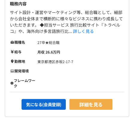
1チームは、2名～8名で構成されています。
職務内容
サイト設計・運営やマーケティング等、総合職として、細部
から会社全体まで横断的に様々なビジネスに携わり成長して
いただきます。 ◆担当サービス 旅行比較サイト『トラベル
コ』や、海外向け多言語旅行比...
詳しく見る
職種名
27卒★総合職
給与
月収 26.6万円
勤務地
東京都港区赤坂2-17-7
開発環境
フレームワー
ク
詳細を見る
気になる(会員登録)