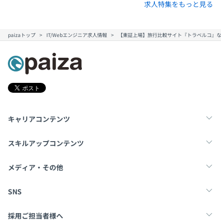
求人特集をもっと見る
paizaトップ
IT/Webエンジニア求人情報
【東証上場】旅行比較サイト『トラベルコ』な
キャリアコンテンツ
転職・キャリア
未経験転職
新卒就活
スキルアップコンテンツ
学習
スキルチェック
マンガ・ゲーム
メディア・その他
Tech Team Journal
paiza times
note
SNS
X
Facebook
採用ご担当者様へ