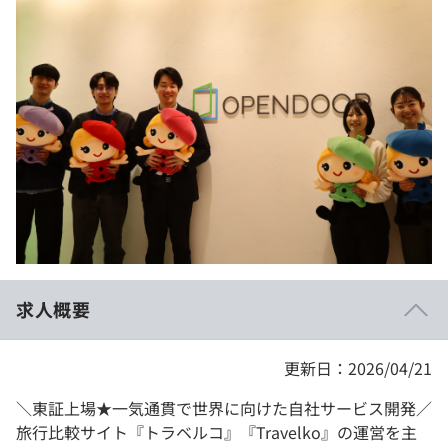
イベント・セミナー
paiza times
再チャレンジ結果一覧
リファレンス
インタビュー
note
就活成功ガイド
プラン
個人向けプラン
法人向けプラン
学校向けプラン
求人概要
契約内容・クーポン
更新日：2026/04/21
＼東証上場★一気通貫で世界に向けた自社サービス開発／
旅行比較サイト『トラベルコ』『Travelko』の運営を主