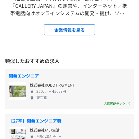
会社の定める場所（在宅勤務を行う場所含む）
メンター制度の有無
・夏季休暇（3日）※7～9月の間で取得できます。
『GALLERY JAPAN』の運営や、インターネット／携
あり
・年末年始休暇（12月29日～1月3日）
帯電話向けオンラインシステムの開発・提供、ソフ
キャリアコンサルティング制度の有無及びその内容
・有給休暇（初年度10日）※有休は取得しやすい環境で
受動喫煙防止措置に関する事項
トウェア開発・配信を展開している会社です。テクノ
す。半休制度もあります。
屋内原則禁煙（喫煙室あり）
ロジーを重視しており、エンジニアは社員の4割を占
なし
Docker
企業情報を見る
・慶弔休暇
めています。 ▼オープンドアの環境 常にベンチャー
社内検定等の制度の有無及びその内容
・産前／産後休暇
精神を持って挑戦を続ける弊社ならでは、社長室の
なし
・育児休暇／介護休暇／短時間勤務制度
扉は常に開いており、社長と社員との距離も近いで
す。 年次関係なくユーザーのためになるアイデアを
■東京メトロ千代田線「赤坂駅」2番出口より徒歩4分
・自社サービスのため、各メニュー担当の営業、企画、デ
類似したおすすめの求人
根拠を持って提案することを大切にしています。 ま
■東京メトロ銀座・南北線「溜池山王駅」11番出口より
ザインと密に連携を取りながら、PJTを進めていきます
た、ユーザー目線を徹底している社風だからこそ、
徒歩4分
（エンジニア視点からの機能提案なども推進していただき
前年度の月平均所定外労働時間の実績
開発エンジニア
・残業代
相手の立場に立って行動できる思い遣りがある社員
■東京メトロ銀座・丸の内線「赤坂見附駅」10番出口よ
ます）
17.0時間
株式会社ROBOT PAYMENT
・交通費全額支給
が多いアットホームな職場です。 東証上場の安定し
り徒歩9分
・開発チーム内では、朝会や夕会にてタスクの進捗確認を
前年度の有給休暇の平均取得日数
350万 〜 450万円
た基盤の中で若手から挑戦したいという方には非常
おこないます。
東京都
15.1日
に向いている環境です。 ▼求める人物像 有名なユー
・社内に研究会制度があり、定期的に技術発表会、テーマ
応募可能ランク：C
前事業年度の育児休業取得者数／出産者数
ザー向けWebサービスに携わりたい！という人 フル
発表会、勉強会などを開催しております。
男性1人/2人
スタックエンジニアになりたい！という人 事業の成
なし
【27卒】開発エンジニア職
女性2人/2人
長に貢献したい！という人 ▼スキルアップ支援 ・月
※褒賞金制度あり（年2回／4月、12月）
【開発環境】
株式会社いい生活
役員及び管理的地位にある者に占める女性の割合
1のシステム部の全体会議で各チームのスキルやサー
■Web開発
月収 28万円 〜