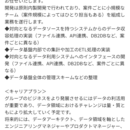
お任せいたします。
開発は原則内製開発で行われており、案件ごとに小規模な
チーム（案件規模によってはひとり担当もある）を組成し
業務を遂行します。
◆対向となるデータソースを持つシステムからのデータ収
容処理の実装（ファイル連携、API連携、DB2DBなど、案
件ごとに異なる）
◆データ基盤内部での集計や加工のETL処理の実装
◆対向となるデータ利用システムへのインタフェースの開
発（ファイル連携、API連携、DB2DBなど、案件ごとに異
なる）
◆データ基盤全体の管理スキームなどの整理
＜キャリアプラン＞
グループのビジネスをより発展させるにはデータの利活用
が重要であり、データ領域におけるチャレンジは量・質と
もにより拡大していく予定です。
将来的には、データアーキテクト、データ領域を軸とした
エンジニアリングマネジャーやプロダクトマネージャー、