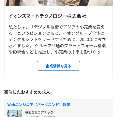
なります。
※研修時は出社必須、部署への配属後は高頻度での出社を
コアタイムなしのフルフレックスタイム制です。
イオンスマートテクノロジー株式会社
想定
入社後にチームや上長と相談しながらMTG時間や出社の
※時世の状況により変更となる可能性があります
前年度の月平均所定外労働時間の実績
頻度などを設定し、個々人のご事情に即した働き方ができ
私たちは、「デジタル技術でアジアの小売業を変え
15.0時間
ます。
る」というビジョンのもと、イオングループ全体の
就業場所の変更範囲
その他、毎週金曜日はNo残業デー。
デジタルシフトをリードするために、2020年に設立
＜雇入時＞
休憩時間：休憩60分 ※昼食時間は業務の都合により各々
されました。 グループ共通のプラットフォーム構築
本社
の自主性に任せています
やID統合などを推進し、小売業の未来を形づくって
＜変更範囲＞
平均残業時間：平均15時間／月
います。 そして2024年12月、私たちはさらなる進化
会社の定める範囲
を遂げます。イオングループの基幹システムを長年支
企業情報を見る
えてきたイオンアイビスのIT事業部門と統合し、 バ
受動喫煙防止措置に関する事項
ックエンドからフロントエンドまでを一貫して手が
・120日～125日
就業時間内禁煙・敷地内禁煙
ける体制へ。これにより、お客さまの生活インフラ
年間所定労働時間を1920時間と定めており、年間365日の
として、より革新的な価値をスピーディーに提供で
類似したおすすめの求人
中で各自が勤務日及び休日の計画を立てています。土日を
きる環境が整いました。 通常のスタートアップでは
お休みに設定されている方がほとんどです。
経験できない、「第2次創業期」×「日本最大級の小
Webエンジニア（バックエンド）新卒
・年次有給休暇 有
売グループ」 という独自のステージ。圧倒的なスケ
JR「海浜幕張駅」徒歩8分
株式会社コアテック
・その他 慶弔休暇等 有
ール感のもと、 大規模な開発に携わりながら、お客