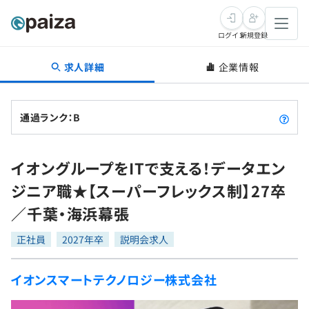
ログイン
新規登録
求人詳細
企業情報
転職・キャリア
未経験転職
求人検索
通過ランク：B
新卒就活
求人検索
インタビュー
イオングループをITで支える！データエン
学習
求人検索
インタビュー
転職成功ガイド
ジニア職★【スーパーフレックス制】27卒
本選考
スキルチェック
講座一覧
／千葉・海浜幕張
転職成功ガイド
転職エージェント
ゲーム・マンガ
インターン
プログラミング言語
正社員
問題集
2027年卒
説明会求人
メディア
SQL
4択課題
イオンスマートテクノロジー株式会社
新卒エージェント
paizaとは？
Tech Team Journal
評価結果一覧
ナレッジ