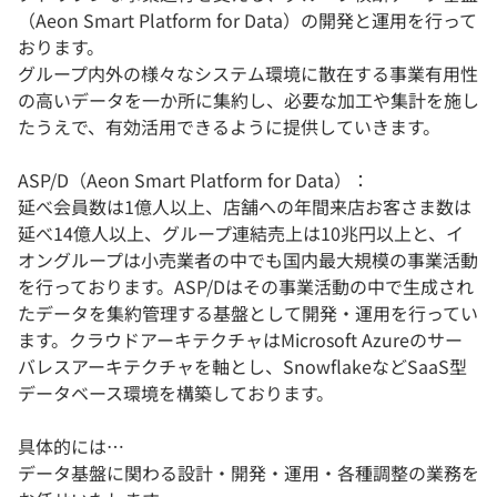
（Aeon Smart Platform for Data）の開発と運用を行って
おります。
グループ内外の様々なシステム環境に散在する事業有用性
の高いデータを一か所に集約し、必要な加工や集計を施し
たうえで、有効活用できるように提供していきます。
ASP/D（Aeon Smart Platform for Data）：
延べ会員数は1億人以上、店舗への年間来店お客さま数は
延べ14億人以上、グループ連結売上は10兆円以上と、イ
オングループは小売業者の中でも国内最大規模の事業活動
を行っております。ASP/Dはその事業活動の中で生成され
たデータを集約管理する基盤として開発・運用を行ってい
ます。クラウドアーキテクチャはMicrosoft Azureのサー
バレスアーキテクチャを軸とし、SnowflakeなどSaaS型
データベース環境を構築しております。
具体的には…
データ基盤に関わる設計・開発・運用・各種調整の業務を