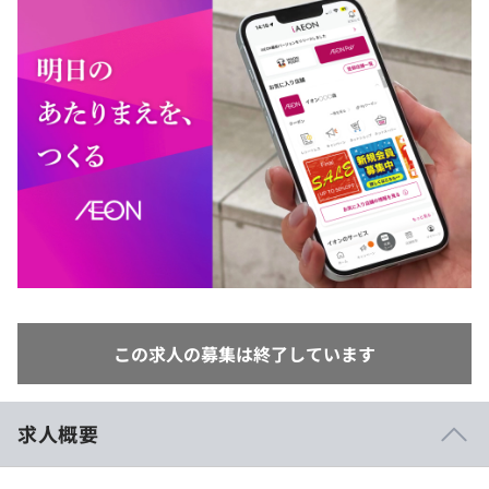
イベント・セミナー
paiza times
再チャレンジ結果一覧
リファレンス
インタビュー
note
就活成功ガイド
プラン
個人向けプラン
法人向けプラン
学校向けプラン
契約内容・クーポン
この求人の募集は終了しています
求人概要