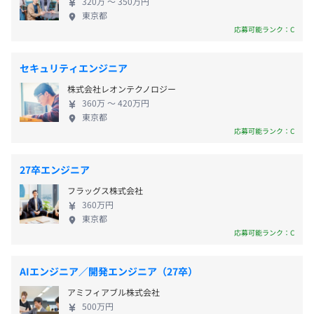
320万 〜 350万円
さま視点のプロダクト開発と業界を変えることを追
東京都
求できる—それが、イオンスマートテクノロジーで働
応募可能ランク：C
く魅力です。 ◆◇デジタルの力で、小売の未来をつ
くる◇◆ イオンスマートテクノロジーは、日本最大
セキュリティエンジニア
・住居手当：住宅助成金（持家・賃貸とも社内規定により
級の小売企業・イオングループのデジタル戦略をリ
株式会社レオンテクノロジー
支給）
ードする会社です。 私たちのミッションは、「デジ
360万 〜 420万円
・社宅制度あり
タル技術でアジアの小売業を変える」こと。2020年
東京都
・通勤手当：交通費全額支給
の設立以来、グループ全体のDX（デジタルトランス
応募可能ランク：C
・社員買物割引制度あり
フォーメーション）を推進し、 新しい購買体験の提
・イオングッドライフクラブ（共済会）：余暇をお得に楽
供とサプライチェーンマネジメントの改革を推進し
27卒エンジニア
しめるサービス、団体保険等があります。
ています。 具体的には、基幹システムの開発から、
フラッグス株式会社
・育児介護制度あり
グループ共通のプラットフォーム構築、各種IDの統
360万円
合まで、バックエンドからフロントエンドまで幅広
東京都
く手がけています。 イオンの店舗やサービスを利用
応募可能ランク：C
する何百万ものお客さま、そして従業員の皆さん
が、より便利で快適な生活を送れるよう、デジタル
賞与：年3回（5月・7月・12月）
AIエンジニア／開発エンジニア（27卒）
の力で支えています。 イオンが提供する顧客体験
※賞与額は月給×3カ月分を想定
アミフィアブル株式会社
を、デジタルを通じて最大化し、「自分がつくった
500万円
システムが、社会のインフラになる」そんな実感を