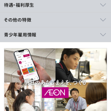
待遇・福利厚生
その他の特徴
月給：250,000円 ～
青少年雇用情報
※固定残業代制ではありません。時間外勤務が発生した場
合は、時間外勤務手当が別途支給されます。
※該当する場合、住宅助成金（持家・賃貸とも社内規定に
より支給）の支給、もしくは社宅の提供が別途あります。
※上記とは別に以下支給がございます
過去３年間の新卒採用者数・離職者数
・企業型確定拠出年金(DC)として別途3,700円/月を付与
前年度 採用者数0人 離職者数0人
・退職金として企業年金基金 (DB)1,500円/月を積立
2年度前 採用者数0人 離職者数0人
3年度前 採用者数0人 離職者数0人
（※
想定年収
は年収提示額を保証するものではありません）
研修の有無及び内容
◎オンライン／オフラインのハイブリッド型勤務・出社時
は本社（海浜幕張）もしくはサテライトオフィス(京橋)と
あり：新入社員研修