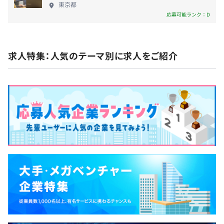
東京都
持てる環境で、私たちと一緒に小売の未来を創りま
応募可能ランク：D
せんか？ ◆◇具体的な事業・サービス内容◇◆
昇給査定年1回
▍「iAEON」アプリの開発 支払い・ポイント・お得
情報が一つに集約されたイオンのトータルアプリの
求人特集：人気のテーマ別に求人をご紹介
開発 ▍店舗システムのDX化 ネットスーパー・EC・
サービスカウンターシステムなど、デジタルを活用
社保完備
した小売り体験の実現 ▍グループ全体のITソリュー
ション・基幹システムの開発 グループ会社の基幹シ
ステム開発、運用・保守・ITインフラ構築により、顧
客体験の向上や新たなサプライチェーンモデル構
無期雇用
築、コーポレートガバナンスの強化などグループの
発展に寄与 ▍DXによる新しい店舗営業への支援 セル
フレジやiAEONと連動したモバイル決済など多彩な
ソリューションの提供やビックデータを活用した需
要予測、リアルタイムに営業情報を活用できるスマ
ホ端末「モバイルアシスタント」など、店舗DXへ寄
与 ▍購買・会員データ活用のための基盤構築 数千億
の購買データ、および数千万の会員データのグルー