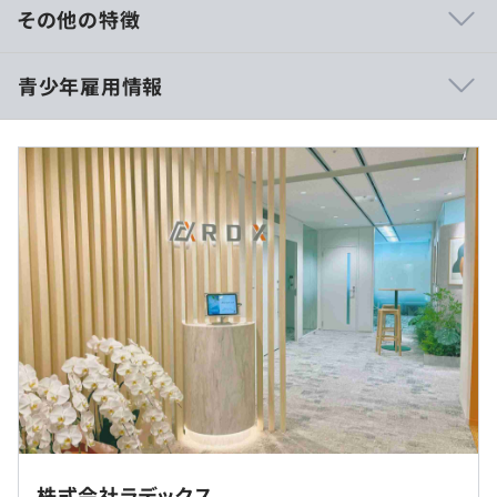
・メンター制度
その他の特徴
◆初任給
青少年雇用情報
・大学院卒 241,100円
・大学卒・専門4年卒 230,000円
相談の上、ご希望のマシンを支給いたします。
・専門3年卒 222,200円
・短大・専門卒 217,200
・高専卒 217,200円
過去３年間の新卒採用者数・離職者数
プロジェクトごとに選択、ウォーターフォール、ドメイン
前年度 採用者数18人 離職者数0人
上記初任給に加え、残業代、諸手当を別途支給。
駆動設計
2年度前 採用者数15人 離職者数0人
3年度前 採用者数15人 離職者数2人
過去３年間の新卒採用者数の男女別人数
前年度 男性12人 女性6人
年2回の面談あります。
2年度前 男性10人 女性5人
（※
想定年収
は年収提示額を保証するものではありません）
・静岡
3年度前 男性9人 女性6人
※配属は本人の希望を考慮します。
平均勤続年数
14.7年
3～15人でチームを組んで開発しています。
就業場所の変更範囲
9：30〜17：00
株式会社ラデックス