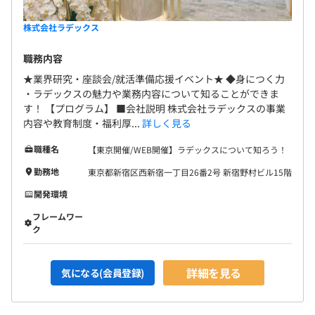
株式会社ラデックス
職務内容
★業界研究・座談会/就活準備応援イベント★ ◆身につく力
・ラデックスの魅力や業務内容について知ることができま
す！ 【プログラム】 ■会社説明 株式会社ラデックスの事業
内容や教育制度・福利厚...
詳しく見る
職種名
【東京開催/WEB開催】ラデックスについて知ろう！
勤務地
東京都新宿区西新宿一丁目26番2号 新宿野村ビル15階
開発環境
フレームワー
ク
詳細を見る
気になる(会員登録)