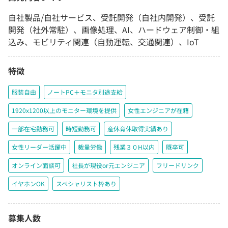
自社製品/自社サービス、受託開発（自社内開発）、受託
開発（社外常駐）、画像処理、AI、ハードウェア制御・組
込み、モビリティ関連（自動運転、交通関連）、IoT
特徴
服装自由
ノートPC＋モニタ別途支給
1920x1200以上のモニター環境を提供
女性エンジニアが在籍
一部在宅勤務可
時短勤務可
産休育休取得実績あり
女性リーダー活躍中
裁量労働
残業３０H以内
既卒可
オンライン面談可
社長が現役or元エンジニア
フリードリンク
イヤホンOK
スペシャリスト枠あり
募集人数