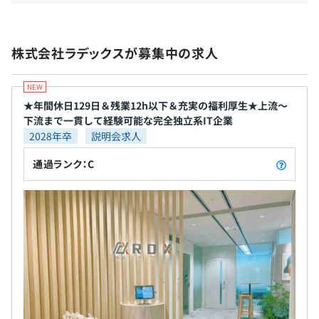
健康保険、厚生年金、雇用保険、労災保険 健保直営及び
契約保養所 、企業型401k確定拠出年金制度
株式会社ラデックスが募集中の求人
★年間休日129日＆残業12h以下＆充実の福利厚生★上流～
無期雇用
下流まで一貫して経験可能な完全独立系IT企業
2028年卒
説明会求人
通過ランク：C
6カ月（待遇変更なし）