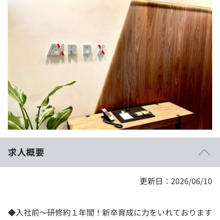
イベント・セミナー
paiza times
再チャレンジ結果一覧
リファレンス
インタビュー
note
就活成功ガイド
プラン
個人向けプラン
法人向けプラン
学校向けプラン
求人概要
契約内容・クーポン
更新日：2026/06/10
◆入社前〜研修約１年間！新卒育成に力をいれております