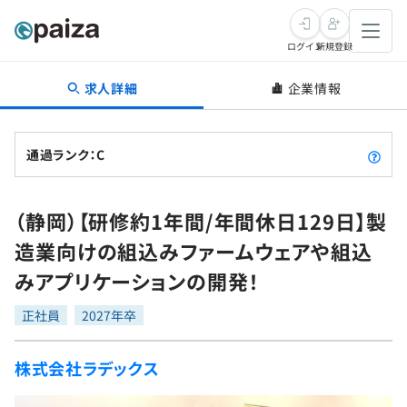
ログイン
新規登録
求人詳細
企業情報
転職・キャリア
未経験転職
求人検索
通過ランク：C
新卒就活
求人検索
インタビュー
（静岡）【研修約1年間/年間休日129日】製
学習
求人検索
インタビュー
転職成功ガイド
造業向けの組込みファームウェアや組込
本選考
スキルチェック
講座一覧
みアプリケーションの開発！
転職成功ガイド
転職エージェント
ゲーム・マンガ
インターン
プログラミング言語
正社員
問題集
2027年卒
メディア
SQL
4択課題
株式会社ラデックス
新卒エージェント
paizaとは？
Tech Team Journal
評価結果一覧
ナレッジ