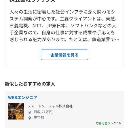
＜雇入時＞
・実働8時間のフレックスタイム制
静岡
・コアタイム 10:00～15:00
人々の生活に密着した社会インフラに深く関わるシ
研修の有無及び内容
＜変更範囲＞
休憩時間：休憩60分 ※昼食時間は業務の都合により各々
ステム開発が中心です。主要クライアントは、東芝、
会社の定める場所（テレワークを行う場所を含む）
新入社員研修、昇格者研修、管理者研修、技術者研修など
の自主性に任せています
三菱電機、NTT、JR東日本、ソフトバンクなどの大
自己啓発支援の有無及びその内容
平均残業時間：11.59時間(2025年実績)
手企業なので、自身の仕事に対する成果や手応えを
業務に連携した資格などについては取得費用の会社負担や
受動喫煙防止措置に関する事項
感じられる魅力があります。たとえば、鉄道業界で
報奨金制度あり
【受動喫煙対策】
は、運行管理からダイヤ作成、自動改札機までの幅
メンター制度の有無
屋内禁煙（屋外に喫煙場所あり）
広い領域でわたしたちの技術が活用されています。そ
企業情報を見る
・完全週休2日（土・日）
の他にも、高速道路のETCシステム、通信会社や旅行
あり
・祝日
会社などの業務システム、大手重電メーカーを通じ
キャリアコンサルティング制度の有無及びその内容
・慶弔休暇
た電力系システム、家電製品やOA機器の組込ソフト
ITスキル診断導入、2回／年の上長面談においてキャリア
・年末年始
開発など、日常のあらゆるシーンを支える…そんな
JR東海道新幹線・東海道本線 三島駅より徒歩10分
に関する相談なども実施
類似したおすすめの求人
・夏期休暇
やりがいの大きい仕事です。 顧客との信頼関係や高
伊豆箱根鉄道 三島広小路駅より徒歩5分
社内検定等の制度の有無及びその内容
・有給休暇
い技術力が認められており、最上流工程から任され
なし
WEBエンジニア
・育児休暇制度
る1次請けのプロジェクトが豊富。そのため、クライ
スマートソーシャル株式会社
・介護休暇制度
アントや上司から言われたことをただ実装するとい
月収 27万円
うことはありません。エンジニアが直接クライアン
東京都
トから要望を引き出し、ITで解決すべき重要な課題
応募可能ランク：D
前年度の月平均所定外労働時間の実績
を見極めながら、最適なシステムを提案していきま