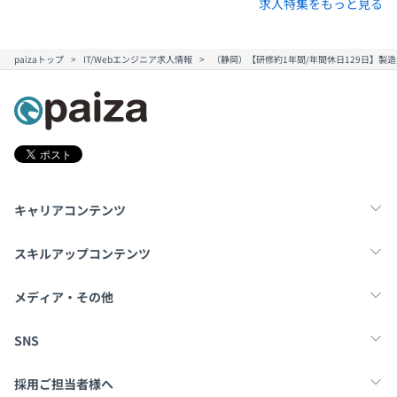
求人特集をもっと見る
paizaトップ
IT/Webエンジニア求人情報
（静岡）【研修約1年間/年間休日129日】
キャリアコンテンツ
転職・キャリア
未経験転職
新卒就活
スキルアップコンテンツ
学習
スキルチェック
マンガ・ゲーム
メディア・その他
Tech Team Journal
paiza times
note
SNS
X
Facebook
採用ご担当者様へ