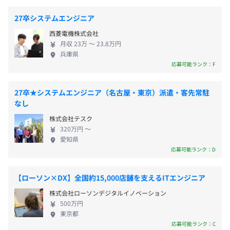
11.59時間
・通勤手当全額支給
す。課題解決に真摯に向き合う中で、クライアントか
27卒システムエンジニア
前年度の有給休暇の平均取得日数
・住宅手当
らの期待や信頼も大きくなり、プロとして頼られる
西菱電機株式会社
15.5日
・扶養手当
エンジニアへ成長できる環境です。技術力はもちろ
月収 23万 〜 23.8万円
前事業年度の育児休業取得者数／出産者数
・時間外手当（残業代）
ん、ヒアリング能力やプレゼン能力などの人間力も
兵庫県
・出張手当
養えるので、市場価値の高いエンジニアを目指せま
男性1人/1人
応募可能ランク：F
す。 創業以来、新卒入社のみで組織を拡大してきた
女性0人/0人
当社では、キャリア20年以上や60代のベテラン層も
役員及び管理的地位にある者に占める女性の割合
27卒★システムエンジニア（名古屋・東京）派遣・客先常駐
数多く活躍中です。幅広い世代が揃っており、毎年、
役員0.0%
なし
充実したIT人材の育成を実現。安定した技術継承に
年2回
管理職0.5%
株式会社テスク
より、社員たちの豊富な業務知識やノウハウは高い
【実績(２０２５年度)：５．１５ヶ月】（別途決算賞与）
320万円 〜
評価をいただいております。独立系システム会社なら
愛知県
ではの「やりたい仕事ができる」という部分に満足
応募可能ランク：D
しているエンジニアが多く、定着率も高めです。お客
様や社会のために新しい価値を創造しようとする意
年1回（4月）
【ローソン×DX】全国約15,000店舗を支えるITエンジニア
欲的な方は会社も徹底的にサポートします。次世代・
【実績(２０２５年度)】基本給：４.６２％(手当含：４.７
株式会社ローソンデジタルイノベーション
次々世代に向け、先輩達のバトンをしっかりと受取
３％)
500万円
っていただける方をお待ちしています。
東京都
応募可能ランク：C